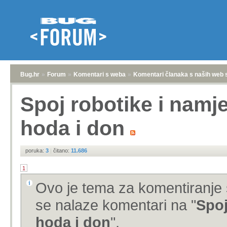
Bug.hr
»
Forum
»
Komentari s weba
»
Komentari članaka s naših web 
Spoj robotike i namješ
hoda i don
poruka:
3
|
čitano:
11.686
1
Ovo je tema za komentiranje 
se nalaze komentari na "
Spoj
hoda i don
".