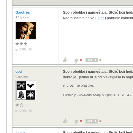
Gajotres
Spoj robotike i namještaja: Stolić koji hod
17 godina
Kad bi barem netko (
Ajar
) ponudio koment
OFFLINE
5
0
0
HVALA
gpd
Spoj robotike i namještaja: Stolić koji hod
8 godina
dobro je, jedino bi ja od pleksiglasa to nap
ili prozirne plastike,
Poruka je uređivana zadnji put pon 11.11.2024 10
OFFLINE
0
0
0
HVALA
ihush
Spoj robotike i namještaja: Stolić koji hod