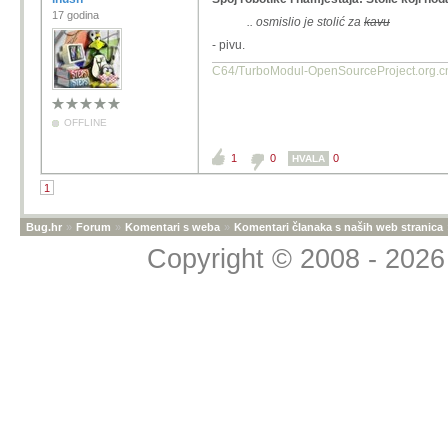
17 godina
..
osmislio je stolić za
kavu
- pivu.
C64/TurboModul-OpenSourcePro
OFFLINE
1
0
0
HVALA
1
Bug.hr
»
Forum
»
Komentari s weba
»
Komentari članaka s naših web stranica
Copyright © 2008 - 2026 