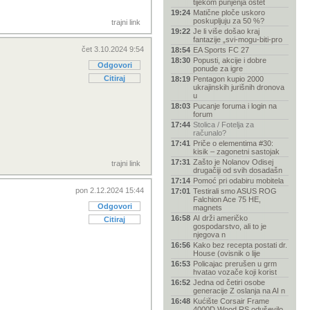
tijekom punjenja oštet
19:24
Matične ploče uskoro
poskupljuju za 50 %?
trajni link
19:22
Je li više došao kraj
fantazije „svi-mogu-biti-pro
čet 3.10.2024 9:54
18:54
EA Sports FC 27
18:30
Popusti, akcije i dobre
Odgovori
ponude za igre
Citiraj
18:19
Pentagon kupio 2000
ukrajinskih jurišnih dronova
u
18:03
Pucanje foruma i login na
forum
17:44
Stolica / Fotelja za
računalo?
17:41
Priče o elementima #30:
kisik – zagonetni sastojak
17:31
Zašto je Nolanov Odisej
trajni link
drugačiji od svih dosadašn
17:14
Pomoć pri odabiru mobitela
pon 2.12.2024 15:44
17:01
Testirali smo ASUS ROG
Falchion Ace 75 HE,
Odgovori
magnets
16:58
AI drži američko
Citiraj
gospodarstvo, ali to je
njegova n
16:56
Kako bez recepta postati dr.
House (ovisnik o lije
16:53
Policajac prerušen u grm
hvatao vozače koji korist
16:52
Jedna od četiri osobe
generacije Z oslanja na AI n
16:48
Kućište Corsair Frame
4000D Wood RS oduševilo