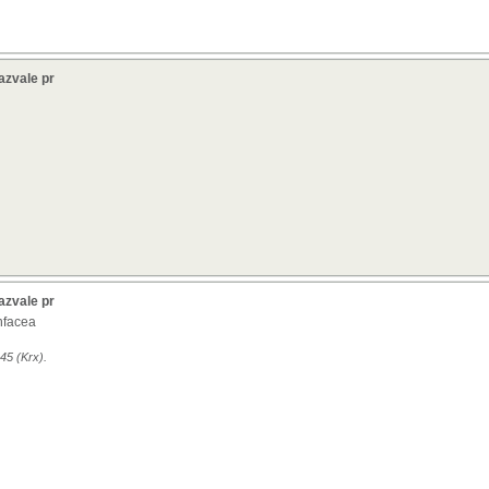
azvale pr
azvale pr
infacea
45 (Krx).