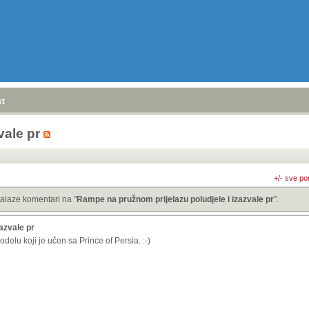
stranica
»
vale pr
+/- sve po
alaze komentari na "
Rampe na pružnom prijelazu poludjele i izazvale pr
".
azvale pr
odelu koji je učen sa Prince of Persia. :-)