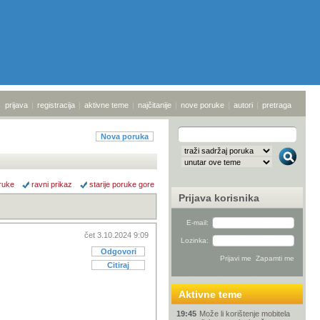
prijava
|
registracija
|
aktivne teme
|
najčitanije
|
nove poruke
|
autori
|
pretraga
Nova poruka
ruke
ravni prikaz
starije poruke gore
Prijava korisnika
E-mail:
čet 3.10.2024 9:09
Lozinka:
Odgovori
Citiraj
Aktivne teme
19:45
Može li korištenje mobitela