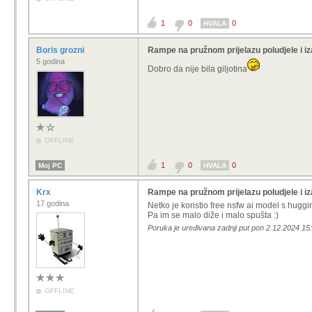
1
0
0
HVALA
Boris grozni
Rampe na pružnom prijelazu poludjele i iz
5 godina
Dobro da nije bila giljotina
OFFLINE
1
0
0
Moj PC
HVALA
Krx
Rampe na pružnom prijelazu poludjele i iz
17 godina
Netko je koristio free nsfw ai model s hugg
Pa im se malo diže i malo spušta :)
Poruka je uređivana zadnji put pon 2.12.2024 15:
OFFLINE