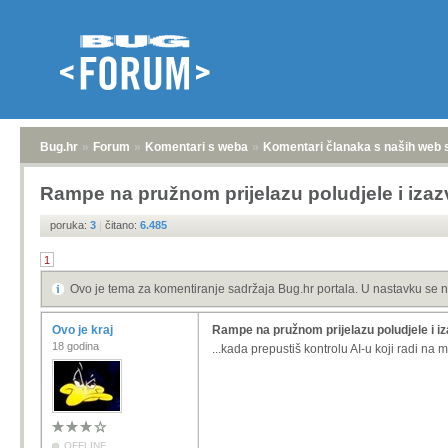
Bug.hr
»
Forum
»
Komentari s weba
»
Komentari članaka s naših web 
Rampe na pružnom prijelazu poludjele i izaz
poruka:
3
|
čitano:
6.485
1
Ovo je tema za komentiranje sadržaja Bug.hr portala. U nastavku se n
Ovo je kraj
Rampe na pružnom prijelazu poludjele i iz
18 godina
...kada prepustiš kontrolu AI-u koji radi na m
OFFLINE