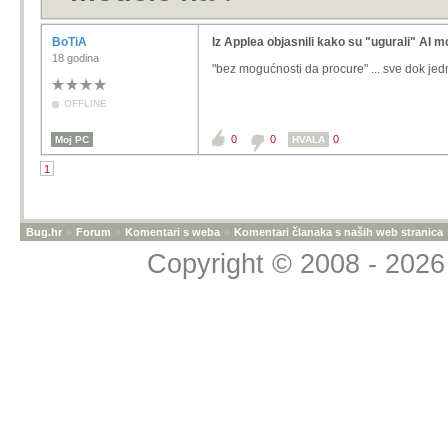
BoTiA
Iz Applea objasnili kako su "ugurali" AI 
18 godina
"bez mogućnosti da procure" ... sve dok j
OFFLINE
0
0
0
Moj PC
HVALA
1
Bug.hr
»
Forum
»
Komentari s weba
»
Komentari članaka s naših web stranica
Copyright © 2008 - 2026 