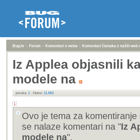
Bug.hr
»
Forum
»
Komentari s weba
»
Komentari članaka s naših web 
Iz Applea objasnili k
modele na
poruka:
1
|
čitano:
11.063
1
Ovo je tema za komentiranje 
se nalaze komentari na "
Iz A
modele na
".