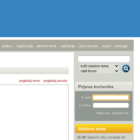
prijava
|
registracija
|
aktivne teme
|
najčitanije
|
nove poruke
|
autori
|
pretraga
pogledaj teme
pogledaj poruke
Prijava korisnika
E-mail:
Lozinka:
Aktivne teme
11:49
SpaceX više zarađuje od