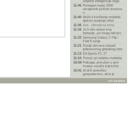
umjetne inteligencije nego
11:45
Pentagon kupio 2000
ukrajinskih jurišnih dronova
u
11:40
Može li korištenje mobitela
tijekom punjenja oštet
11:36
Auti - ultimativna tema
11:34
Je li više došao kraj
fantazije „svi-mogu-biti-pro
11:33
Samsung Galaxy Z Flip /
Fold 8 serija
11:21
Rusija ubrzava raspad
jedinstvenog globalnog inter
11:13
EA Sports FC 27
11:10
Pomoć pri odabiru mobitela
10:59
Policajac prerušen u grm
hvatao vozače koji korist
10:41
AI drži američko
gospodarstvo, ali to je
njegova n
vrh stranice
10:23
Društvena mreža Truth
Social legalizirala insajder
10:18
Spider-Man "napao" vozače
BMW-a reklamom na
ugrađe
09:54
Jedna od četiri osobe
generacije Z oslanja na AI n
09:41
Gdje iPhone košta najviše u
2026. godini?
09:32
LifeEngine - pomaže pri
stvaranju i održavanju zdr
09:24
Zašto je Nolanov Odisej
drugačiji od svih dosadašn