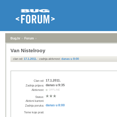
Bug.hr
»
Forum
»
Van Nistelrooy
clan od:
17.1.2011.
|
zadnja aktivnost:
danas u 8:00
17.1.2011.
Clan od:
danas u 9:35
Zadnja prijava:
Aktivnost:
OFFLINE
Status:
Aktivni kartoni:
danas u 8:00
Zadnja poruka:
Teme koje prati: