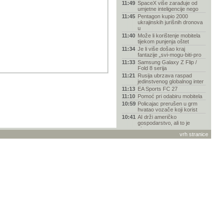
11:49
SpaceX više zarađuje od
umjetne inteligencije nego
11:45
Pentagon kupio 2000
ukrajinskih jurišnih dronova
u
11:40
Može li korištenje mobitela
tijekom punjenja oštet
11:34
Je li više došao kraj
fantazije „svi-mogu-biti-pro
11:33
Samsung Galaxy Z Flip /
Fold 8 serija
11:21
Rusija ubrzava raspad
jedinstvenog globalnog inter
11:13
EA Sports FC 27
11:10
Pomoć pri odabiru mobitela
10:59
Policajac prerušen u grm
hvatao vozače koji korist
10:41
AI drži američko
gospodarstvo, ali to je
njegova n
vrh stranice
10:23
Društvena mreža Truth
Social legalizirala insajder
10:18
Spider-Man "napao" vozače
BMW-a reklamom na
ugrađe
09:54
Jedna od četiri osobe
generacije Z oslanja na AI n
09:41
Gdje iPhone košta najviše u
2026. godini?
09:32
LifeEngine - pomaže pri
stvaranju i održavanju zdr
09:24
Zašto je Nolanov Odisej
drugačiji od svih dosadašn