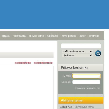
prijava
|
registracija
|
aktivne teme
|
najčitanije
|
nove poruke
|
autori
|
pretraga
pogledaj teme
pogledaj poruke
Prijava korisnika
E-mail:
Lozinka:
Aktivne teme
12:03
Auti - ultimativna tema