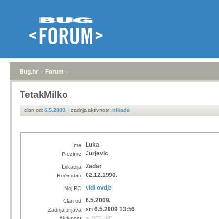
Bug.hr
»
Forum
»
TetakMilko
clan od:
6.5.2009.
|
zadnja aktivnost:
nikada
Luka
Ime:
Jurjevic
Prezime:
Zadar
Lokacija:
02.12.1990.
Rođendan:
vidi ovdje
Moj PC:
6.5.2009.
Clan od:
sri 6.5.2009 13:56
Zadnja prijava:
Aktivnost:
OFFLINE