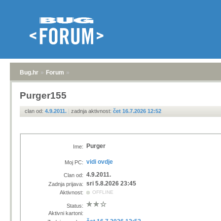
Bug.hr
»
Forum
»
Purger155
clan od:
4.9.2011.
|
zadnja aktivnost:
čet 16.7.2026 12:52
Purger
Ime:
vidi ovdje
Moj PC:
4.9.2011.
Clan od:
sri 5.8.2026 23:45
Zadnja prijava:
Aktivnost:
OFFLINE
Status:
Aktivni kartoni: