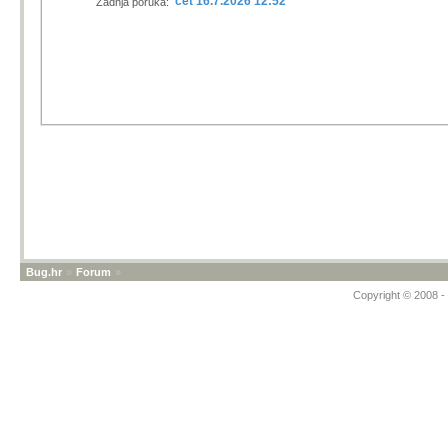
čet 16.7.2026 12:52
Zadnja poruka:
Bug.hr
»
Forum
»
Copyright © 2008 - 