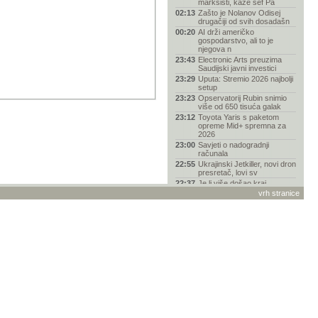
marksisti, kaže šef Pa
02:13
Zašto je Nolanov Odisej
drugačiji od svih dosadašn
00:20
AI drži američko
gospodarstvo, ali to je
njegova n
23:43
Electronic Arts preuzima
Saudijski javni investici
23:29
Uputa: Stremio 2026 najbolji
setup
23:23
Opservatorij Rubin snimio
više od 650 tisuća galak
23:12
Toyota Yaris s paketom
opreme Mid+ spremna za
2026
23:00
Savjeti o nadogradnji
računala
22:55
Ukrajinski Jetkiller, novi dron
presretač, lovi sv
22:37
Je li više došao kraj
fantazije „svi-mogu-biti-pro
vrh stranice
22:22
Pentagon kupio 2000
ukrajinskih jurišnih dronova
u
21:54
Hi-Fi vs. Head-Fi: Kako se
vrhunski zvuk preselio
21:33
Pomoć pri odabiru mobitela
21:29
EA Sports FC 27
21:11
Popusti, akcije i dobre
ponude za igre
19:51
'Najaviti projekt AI centra od
50 milijardi dolara
19:50
Koji iptv izabrati?