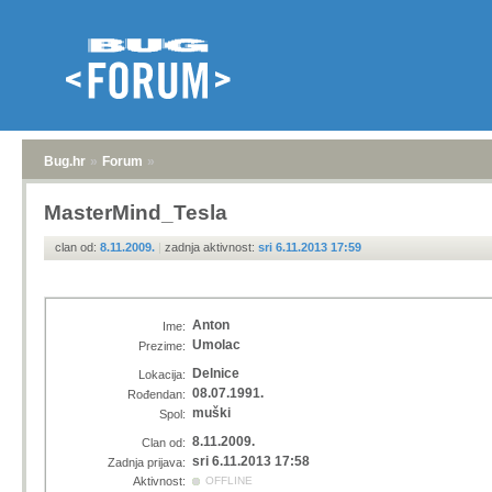
Bug.hr
»
Forum
»
MasterMind_Tesla
clan od:
8.11.2009.
|
zadnja aktivnost:
sri 6.11.2013 17:59
Anton
Ime:
Umolac
Prezime:
Delnice
Lokacija:
08.07.1991.
Rođendan:
muški
Spol:
8.11.2009.
Clan od:
sri 6.11.2013 17:58
Zadnja prijava:
Aktivnost:
OFFLINE