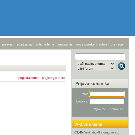
prijava
|
registracija
|
aktivne teme
|
najčitanije
|
nove poruke
|
autori
|
pretraga
pogledaj teme
pogledaj poruke
Prijava korisnika
E-mail:
Lozinka:
Aktivne teme
03:45
Veliki dio AI industrije su