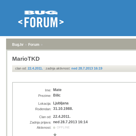
Bug.hr
»
Forum
»
MarioTKD
clan od:
22.4.2011.
|
zadnja aktivnost:
ned 28.7.2013 16:19
Mate
Ime:
Bilic
Prezime:
Ljubljana
Lokacija:
31.10.1988.
Rođendan:
22.4.2011.
Clan od:
ned 28.7.2013 16:14
Zadnja prijava:
Aktivnost:
OFFLINE