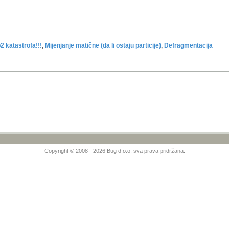
2 katastrofa!!!
,
Mijenjanje matične (da li ostaju particije)
,
Defragmentacija
Copyright © 2008 - 2026 Bug d.o.o. sva prava pridržana.