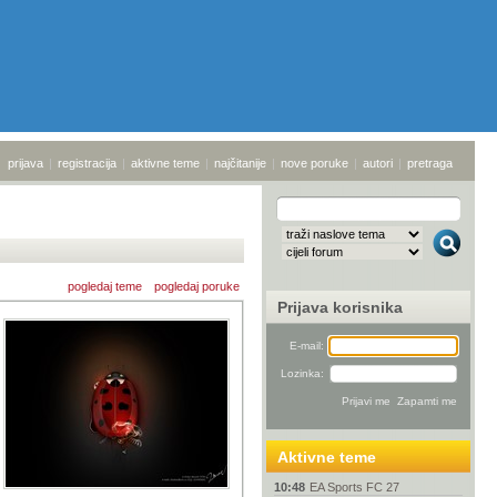
prijava
|
registracija
|
aktivne teme
|
najčitanije
|
nove poruke
|
autori
|
pretraga
pogledaj teme
pogledaj poruke
Prijava korisnika
E-mail:
Lozinka:
Aktivne teme
10:48
EA Sports FC 27