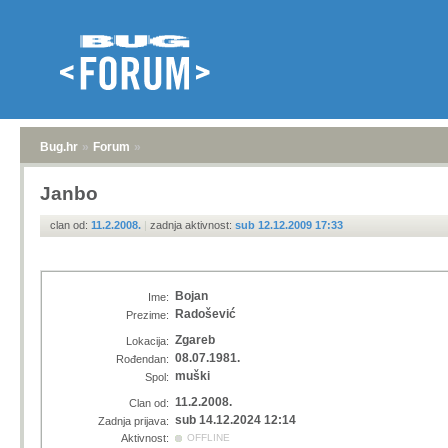
Bug.hr
»
Forum
»
Janbo
clan od:
11.2.2008.
|
zadnja aktivnost:
sub 12.12.2009 17:33
Bojan
Ime:
Radošević
Prezime:
Zgareb
Lokacija:
08.07.1981.
Rođendan:
muški
Spol:
11.2.2008.
Clan od:
sub 14.12.2024 12:14
Zadnja prijava:
Aktivnost:
OFFLINE