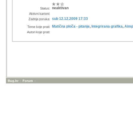
neaktivan
Status:
Aktivni kartoni:
sub 12.12.2009 17:33
Zadnja poruka:
Matična ploča - pitanje
,
Integrirana grafika
,
Aimp
Teme koje prati:
Autori koje prati:
Bug.hr
»
Forum
»