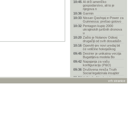
10:45
AI drži američko
gospodarstvo, ali to je
njegova n
10:36
Garmin
10:33
Nissan Qashqai e-Power za
Guinnessa: prešao gotovo
10:32
Pentagon kupio 2000
ukrajinskih jurišnih dronova
u
10:20
Zašto je Nolanov Odisej
drugačiji od svih dosadašn
10:16
OpenAI-jev novi uređaj bit
će veličine hokejaškog
09:45
Destrier je unikatna verzija
Bugattijeva modela Bo
09:42
Napajanja za vašu
konfiguraciju (P&O)
09:36
Društvena mreža Truth
Social legalizirala insajder
09:34
Veliki dio AI industrije su
vrh stranice
marksisti, kaže šef Pa
09:22
SpaceX-ova raketa pala na
Mjesec, fotografije krat
08:55
Spider-Man "napao" vozače
BMW-a reklamom na
ugrađe
08:39
Smiješne slike
08:23
Kod Makarske prevozio
SUP dasku na skuteru –
popri
08:10
Hi-Fi vs. Head-Fi: Kako se
vrhunski zvuk preselio
07:52
Gdje iPhone košta najviše u
2026. godini?