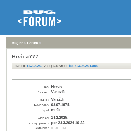
Bug.hr
»
Forum
»
Hrvica777
clan od:
14.2.2025.
|
zadnja aktivnost:
čet 21.8.2025 13:56
Hrvoje
Ime:
Vuković
Prezime:
Varaždin
Lokacija:
08.07.1975.
Rođendan:
muški
Spol:
14.2.2025.
Clan od:
pon 23.3.2026 10:32
Zadnja prijava:
Aktivnost:
OFFLINE