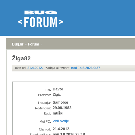
Bug.hr
»
Forum
»
Žiga82
clan od:
21.4.2012.
|
zadnja aktivnost:
ned 14.6.2026 0:37
Davor
Ime:
Zigic
Prezime:
Samobor
Lokacija:
29.08.1982.
Rođendan:
muški
Spol:
vidi ovdje
Moj PC:
21.4.2012.
Clan od:
pon 3.8.2026 23:18
Zadnja prijava: