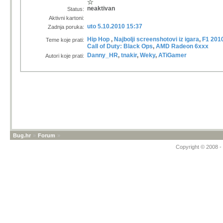
neaktivan
Status:
Aktivni kartoni:
uto 5.10.2010 15:37
Zadnja poruka:
Hip Hop
,
Najbolji screenshotovi iz igara
,
F1 2010
Teme koje prati:
Call of Duty: Black Ops
,
AMD Radeon 6xxx
Danny_HR
,
tnakir
,
Weky
,
ATiGamer
Autori koje prati:
Bug.hr
»
Forum
»
Copyright © 2008 - 