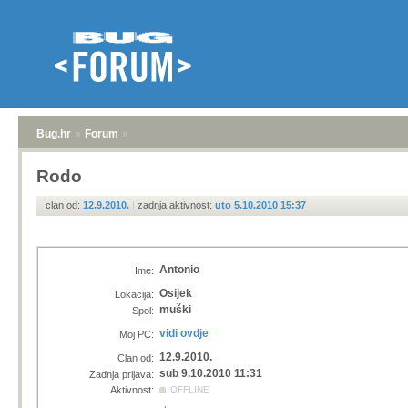
Bug.hr
»
Forum
»
Rodo
clan od:
12.9.2010.
|
zadnja aktivnost:
uto 5.10.2010 15:37
Antonio
Ime:
Osijek
Lokacija:
muški
Spol:
vidi ovdje
Moj PC:
12.9.2010.
Clan od:
sub 9.10.2010 11:31
Zadnja prijava:
Aktivnost:
OFFLINE