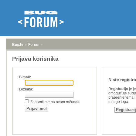
Bug.hr
»
Forum
»
Prijava korisnika
E-mail:
Niste registri
Registracija je j
Lozinka:
omogućuje sudje
praæenje tema i a
mnogo toga.
Zapamti me na ovom računalu