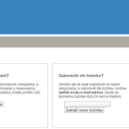
rani?
Zaboravili ste lozinku?
ednostavna i besplatna, a
Ukoliko ste se veæ registrirali na našim
lovanje u raspravama,
stranicama, a zaboravili ste lozinku, molimo
utora, izradu profila i još
upišite svoju e-mail adresu
. Upute za
promjenu lozinke doći će vam e-mailom.