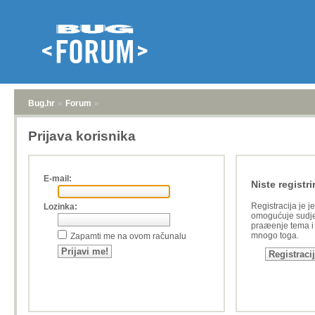
Bug.hr
»
Forum
»
Prijava korisnika
E-mail:
Niste registri
Registracija je j
Lozinka:
omogućuje sudje
praæenje tema i a
mnogo toga.
Zapamti me na ovom računalu