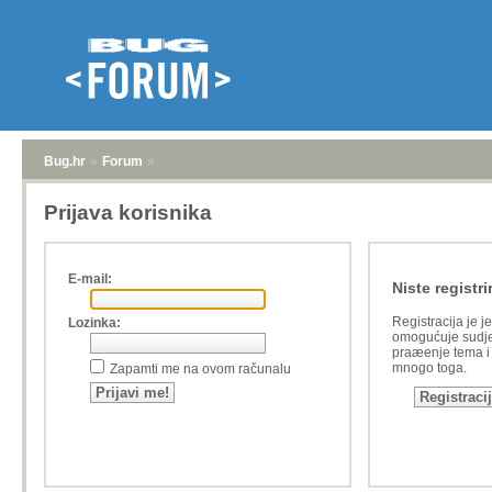
Bug.hr
»
Forum
»
Prijava korisnika
E-mail:
Niste registri
Registracija je j
Lozinka:
omogućuje sudje
praæenje tema i a
mnogo toga.
Zapamti me na ovom računalu