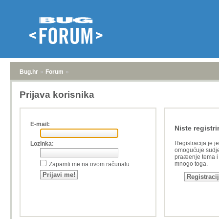
Bug.hr
»
Forum
»
Prijava korisnika
E-mail:
Niste registri
Registracija je j
Lozinka:
omogućuje sudje
praæenje tema i a
mnogo toga.
Zapamti me na ovom računalu