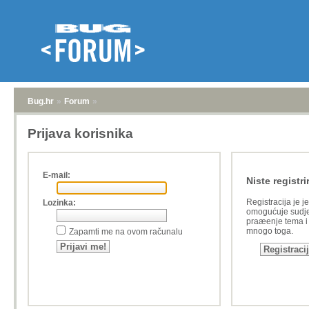
Bug.hr
»
Forum
»
Prijava korisnika
E-mail:
Niste registri
Registracija je j
Lozinka:
omogućuje sudje
praæenje tema i a
mnogo toga.
Zapamti me na ovom računalu