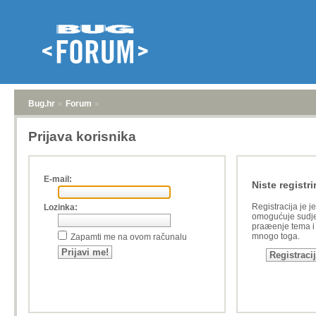
Bug.hr
»
Forum
»
Prijava korisnika
E-mail:
Niste registri
Registracija je j
Lozinka:
omogućuje sudje
praæenje tema i a
mnogo toga.
Zapamti me na ovom računalu