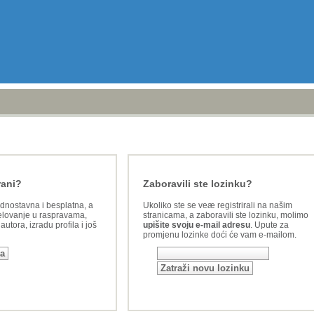
rani?
Zaboravili ste lozinku?
ednostavna i besplatna, a
Ukoliko ste se veæ registrirali na našim
lovanje u raspravama,
stranicama, a zaboravili ste lozinku, molimo
utora, izradu profila i još
upišite svoju e-mail adresu
. Upute za
promjenu lozinke doći će vam e-mailom.