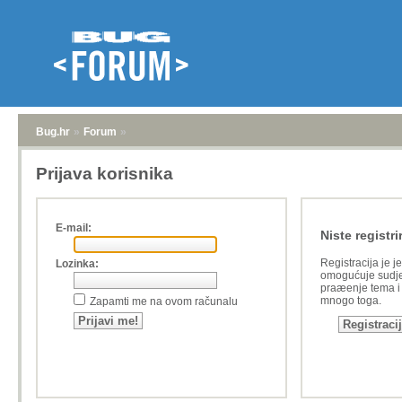
Bug.hr
»
Forum
»
Prijava korisnika
E-mail:
Niste registri
Registracija je j
Lozinka:
omogućuje sudje
praæenje tema i a
mnogo toga.
Zapamti me na ovom računalu