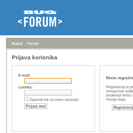
Bug.hr
»
Forum
»
Prijava korisnika
E-mail:
Niste registri
Registracija je j
Lozinka:
omogućuje sudje
praæenje tema i a
mnogo toga.
Zapamti me na ovom računalu