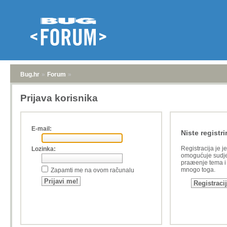
Bug.hr
»
Forum
»
Prijava korisnika
E-mail:
Niste registri
Registracija je j
Lozinka:
omogućuje sudje
praæenje tema i a
mnogo toga.
Zapamti me na ovom računalu