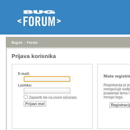
Bug.hr
»
Forum
»
Prijava korisnika
E-mail:
Niste registri
Registracija je j
Lozinka:
omogućuje sudje
praæenje tema i a
mnogo toga.
Zapamti me na ovom računalu