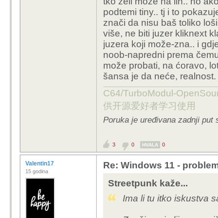
tko želi može na lin.. no ak
podtemi tiny.. tj i to pokazu
znači da nisu baš toliko loši 
više, ne biti juzer kliknext kl
juzera koji može-zna.. i gdje
noob-napredni prema čemu mo
može probati, na ćoravo, l
šansa je da neće, realnost.
C64/TurboModul-OpenS
供开源爱好者学习使用
Poruka je uređivana zadnji put 
3
0
0
HVALA
Valentin17
Re: Windows 11 - problem
15 godina
Streetpunk kaže...
Ima li tu itko iskustva 