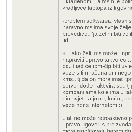
ukradenom .. a ms nije polic
kradljivce laptopa iz trgovine
-problem softwarea, vlasništ
naravno ms ima svoje želje,
provedive.. 'ja želim biti velik
itd..
+ .. ako želi, ms može.. npr 
napraviti upravo takvu eula-u,
pc.. i tad će tpm-čip biti u
veze s tim računalom nego s
kms.. tj da on mora imati tp
server dođe i aktivira se.. 
kompanijama koje imaju takve
bio uvjet.. a juzer, kućni, 
veze npr s internetom :)
.. ali ne može retroaktivno p
upravo ugovori s proizvođa
mora ispoštovati, barem do 2