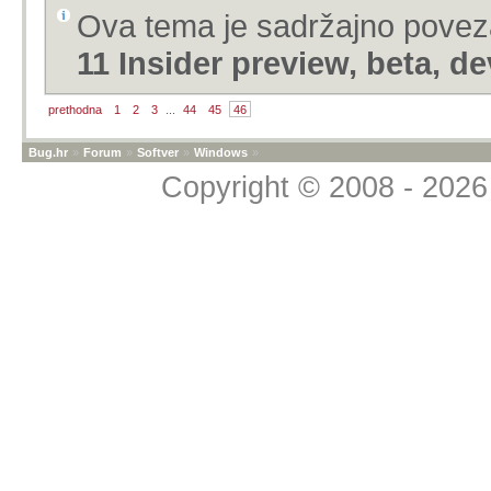
Ova tema je sadržajno pove
11 Insider preview, beta, d
prethodna
1
2
3
...
44
45
46
Bug.hr
»
Forum
»
Softver
»
Windows
»
Copyright © 2008 - 2026 