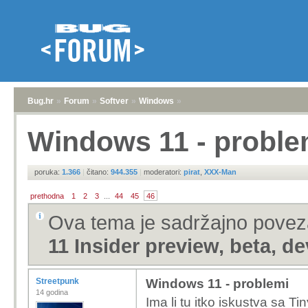
Bug.hr
»
Forum
»
Softver
»
Windows
»
Windows 11 - proble
poruka:
1.366
|
čitano:
944.355
|
moderatori:
pirat
,
XXX-Man
prethodna
1
2
3
...
44
45
46
Ova tema je sadržajno pove
11 Insider preview, beta, d
Streetpunk
Windows 11 - problemi
14 godina
Ima li tu itko iskustva sa Ti