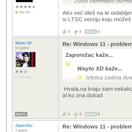
Zvuči zanimljivo razmi
neda radi ponovo insta
Ako već ideš na te oslabljene
ONLINE
si LTSC verziju koju možeš s
3
0
0
HVALA
Wayto XD
Re: Windows 11 - problem
14 godina
Zaporožac kaže...
Wayto XD kaže...
Izbrisa zadnja dva
OFFLINE
ljudi tolko sam se
Hvala,na kraju sam nekako u
da bi na kraju bij
al ko zna dokad
nazalost izbrisa je
11...vratija na za
normalno al sad m
1
0
0
Moj PC
HVALA
sigurnosnih zakrpa
Stvarno sam jako 
Zaporožac
Re: Windows 11 - problem
driveri zadnjih mis
5 godina