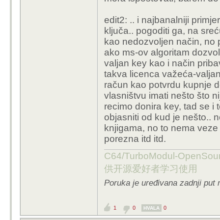
edit2: .. i najbanalniji primj
ključa.. pogoditi ga, na sre
kao nedozvoljen način, no p
ako ms-ov algoritam dozvoli, 
valjan key kao i način pribavl
takva licenca važeća-valja
račun kao potvrdu kupnje 
vlasništvu imati nešto što n
recimo donira key, tad se 
objasniti od kud je nešto.. 
knjigama, no to nema veze 
porezna itd itd.
C64/TurboModul-OpenS
供开源爱好者学习使用
Poruka je uređivana zadnji put 
1
0
0
HVALA