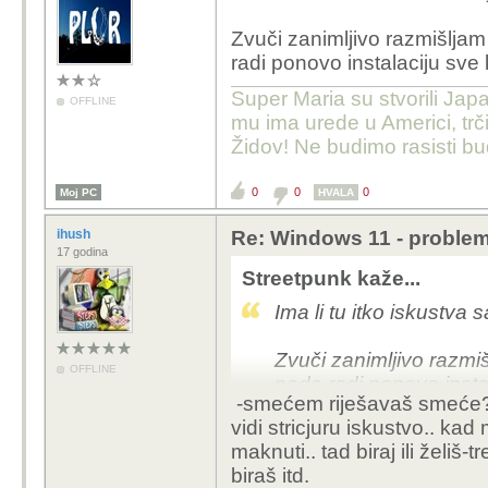
Zvuči zanimljivo razmišlja
radi ponovo instalaciju sve
Super Maria su stvorili Japa
OFFLINE
mu ima urede u Americi, trči
Židov! Ne budimo rasisti b
0
0
0
Moj PC
HVALA
ihush
Re: Windows 11 - problem
17 godina
Streetpunk kaže...
Ima li tu itko iskustva 
Zvuči zanimljivo razmi
OFFLINE
neda radi ponovo insta
-smećem riješavaš smeće? 
vidi stricjuru iskustvo.. ka
maknuti.. tad biraj ili želiš
biraš itd.