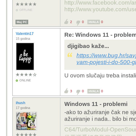
http://www.facebook.com/an
http://www.youtube.com/us
OFFLINE
2
0
0
Moj PC
HVALA
Valentin17
Re: Windows 11 - problem
15 godina
djigibao kaže...
https://www.bug.hr/sav
vam-pojesti-i-do-500-
U ovom slučaju treba instali
ONLINE
3
0
0
HVALA
ihush
Windows 11 - problemi
17 godina
-ako to ažuriranje čak ne sj
ažuriranje i nada.. bilo bi
C64/TurboModul-OpenS