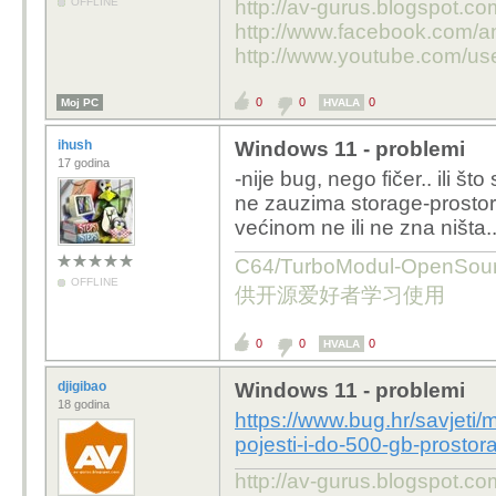
OFFLINE
http://av-gurus.blogspot.com
http://www.facebook.com/an
http://www.youtube.com/us
0
0
0
Moj PC
HVALA
ihush
Windows 11 - problemi
17 godina
-nije bug, nego fičer.. ili št
ne zauzima storage-prostor
većinom ne ili ne zna ništa..
C64/TurboModul-OpenS
OFFLINE
供开源爱好者学习使用
0
0
0
HVALA
djigibao
Windows 11 - problemi
18 godina
https://www.bug.hr/savjeti
pojesti-i-do-500-gb-prosto
http://av-gurus.blogspot.com