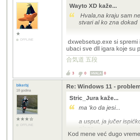
Wayto XD kaže...
Iako bi starije igre treb
Hvala,na kraju sam nek
ne urade.
stvari al ko zna dokad
Najbolje ti je instalirati
Krista.
OFFLINE
dxwebsetup.exe si spremi i 
ubaci sve dll igara koje su
合気道 五段
3
0
0
HVALA
bikerbj
Re: Windows 11 - problem
18 godina
Stric_Jura kaže...
ma 'ko da jesi...
a usput, ja jučer
ispićk
OFFLINE
njega...
Kod mene već dugo vremena