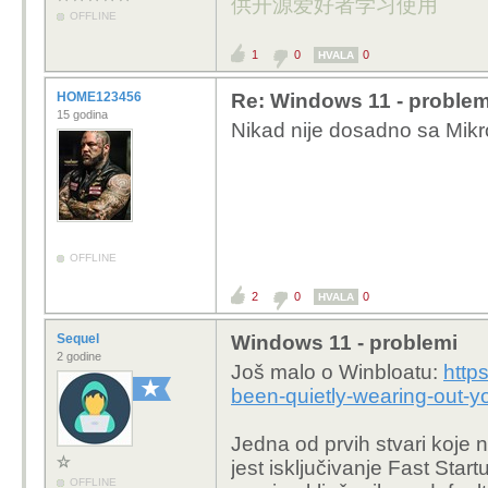
供开源爱好者学习使用
OFFLINE
1
0
0
HVALA
HOME123456
Re: Windows 11 - problem
15 godina
Nikad nije dosadno sa Mikr
OFFLINE
2
0
0
HVALA
Sequel
Windows 11 - problemi
2 godine
Još malo o Winbloatu:
http
been-quietly-wearing-out-yo
Jedna od prvih stvari koje
jest isključivanje Fast Sta
OFFLINE