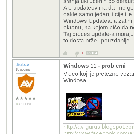
sranja uključenih po default
A o updateovima da i ne go
dakle samo jedan, i cijeli j
Windows Updatea, a zatim 
ekranu, na kojem piše da n
Taj proces update-a moraju 
to dosta brže i pouzdanije.
1
0
0
HVALA
djigibao
Windows 11 - problemi
18 godina
Video koji je pretezno veza
Windosa
OFFLINE
http://av-gurus.blogspot.com
http://www.facebook.com/an