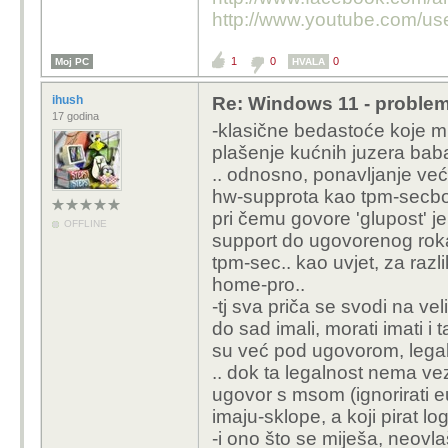
http://www.youtube.com/us
1
0
0
Moj PC
HVALA
ihush
Re: Windows 11 - problem
17 godina
-klasične bedastoće koje mij
plašenje kućnih juzera bab
.. odnosno, ponavljanje ve
hw-supprota kao tpm-secboo
pri čemu govore 'glupost' je
OFFLINE
support do ugovorenog roka-
tpm-sec.. kao uvjet, za razl
home-pro..
-tj sva priča se svodi na ve
do sad imali, morati imati i 
su već pod ugovorom, legaln
.. dok ta legalnost nema v
ugovor s msom (ignorirati eu
imaju-sklope, a koji pirat lo
-i ono što se miješa, neovla