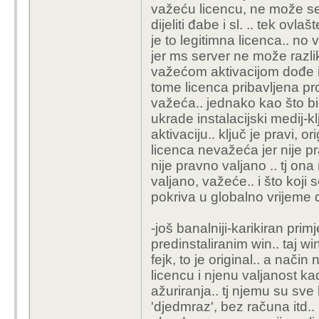
važeću licencu, ne može se
dijeliti đabe i sl. .. tek ovl
je to legitimna licenca.. no 
jer ms server ne može razlik
važećom aktivacijom dođe i z
tome licenca pribavljena pro
važeća.. jednako kao što bi 
ukrade instalacijski medij-klj
aktivaciju.. ključ je pravi, o
licenca nevažeća jer nije 
nije pravno valjano .. tj ona
valjano, važeće.. i što koji 
pokriva u globalno vrijeme di
-još banalniji-karikiran prim
predinstaliranim win.. taj win
fejk, to je original.. a nači
licencu i njenu valjanost ka
ažuriranja.. tj njemu su sve
'djedmraz', bez računa itd.. 