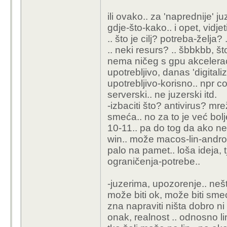
ili ovako.. za 'naprednije' j
gdje-što-kako.. i opet, vidjet
.. što je cilj? potreba-želj
.. neki resurs? .. šbbkbb, 
nema ničeg s gpu akceleraci
upotrebljivo, danas 'digital
upotrebljivo-korisno.. npr c
serverski.. ne juzerski itd.
-izbaciti što? antivirus? mre
smeća.. no za to je već bolje
10-11.. pa do tog da ako ne
win.. može macos-lin-android.
palo na pamet.. loša ideja, 
ograničenja-potrebe..
-juzerima, upozorenje.. nešt
može biti ok, može biti smeć
zna napraviti ništa dobro ni 
onak, realnost .. odnosno li