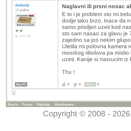
dxdandy
Naglavni ili prsni nosac 
13 godina
E to i je problem sto mi tr
dodje tako brzo. Inace da 
samo prisiljen uzeti kod nas
sto sam nasao za glavu je 
OFFLINE
zajedno sa jos nekim glupos
Uletila mi polovna kamera 
mosrkog ribolova pa mislio 
uzeti. Kanije si nasrucim iz 
Thx !
0
0
0
Moj PC
HVALA
1
Bug.hr
»
Forum
»
Digitalije
»
Videokamere
»
Copyright © 2008 - 2026 