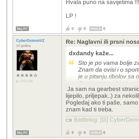
Hvala puno na savijetima !!
LP !
0
0
0
Moj PC
HVALA
CyberDemonVZ
Re: Naglavni ili prsni no
14 godina
dxdandy kaže...
Sto je po vama bolje za
Znam da ovisi i o spor
je u pitanju ribolov sa 
OFFLINE
Znaci snimao bi se spinn
Ja sam na gearbest stranici
morski ribolov i povrem
lijepilo, priljepak..) za nekol
Hvala puno na savijetim
Pogledaj ako ti paše, samo
znam kad ti treba.
LP !
Battlelog: [G] CyberDe
0
0
0
Moj PC
HVALA