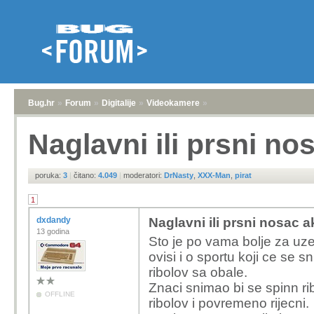
Bug.hr
»
Forum
»
Digitalije
»
Videokamere
»
Naglavni ili prsni n
poruka:
3
|
čitano:
4.049
|
moderatori:
DrNasty
,
XXX-Man
,
pirat
1
dxdandy
Naglavni ili prsni nosac 
13 godina
Sto je po vama bolje za uze
ovisi i o sportu koji ce se
ribolov sa obale.
Znaci snimao bi se spinn rib
OFFLINE
ribolov i povremeno rijecni.