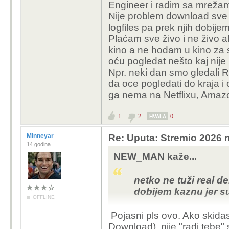
Engineer i radim sa mrežam
matecro007 
paranoid napravi neki 
Nije problem download sve d
secure (Secure Email, T
logfiles pa prek njih dobije
manfre
kosta oko 3 € eura mje
Plaćam sve živo i ne živo a
Mozda postoje jeftinija 
ovdj
kino a ne hodam u kino za 
previse trazilo da zasp
debr
oću pogledat nešto kaj nije
ili neku alternativu i 
pia
Npr. neki dan smo gledali R
od zakona.
http
da oce pogledati do kraja i
Iskreno da nemam zenu 
ga nema na Netflixu, Amazo
plus eventualno IPTV i
Kupi onda
500 tisuca filmova i se
mi. Rjes
1
2
0
HVALA
Kraj svega toga placam
haha mislim d
ali to je primarno radi
Minneyar
Re: Uputa: Stremio 2026 n
Spotify i Streamio, ca
14 godina
Ja sam u Austriji 
ne moram.
NEW_MAN kaže...
sam uzeo Surfshark
nades ima tih key 
netko ne tuži real de
paranoid kao ja o
dobijem kaznu jer su
uzmes vpn prek nj
OFFLINE
sigurnosti, a ako 
Pojasni pls ovo. Ako skidas
anonimni mail na 
Download), nije "radi tebe" 