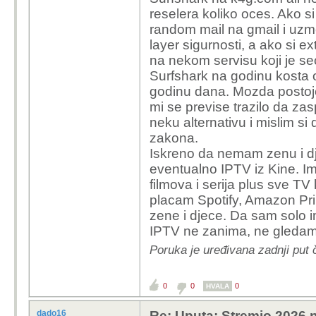
a koje ne,pis
reselera koliko oces. Ako s
https://real-
random mail na gmail i uzm
layer sigurnosti, a ako si e
Kupi onda vpn koji
na nekom servisu koji je sec
problem.
Surfshark na godinu kosta 
godinu dana. Mozda postoje j
haha mislim da je tako
mi se previse trazilo da zas
neku alternativu i mislim s
zakona.
Iskreno da nemam zenu i dje
eventualno IPTV iz Kine. I
filmova i serija plus sve TV
placam Spotify, Amazon Prime
zene i djece. Da sam solo i
IPTV ne zanima, ne gleda
Poruka je uređivana zadnji pu
0
0
0
HVALA
dado16
Re: Uputa: Stremio 2026 n