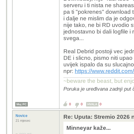
Email, Tuta ili ne
serveru i ti nista ne sharea
€ eura mjesecno, 
pa ti "pokrenes" download t
postoje jeftinija r
i dalje ne mislim da je od
previse trazilo da
nije tako, ne bi RD uvodio
debrid ili neku alt
jednostavno bi dali logfile i 
99.9999999% od 
svega...
Iskreno da nemam z
Streamio plus eve
Real Debrid postoji vec jedn
koji ima bazu od 5
DE i slicno, pismo niti upao
kanale na planeti 
uvijek ispalo da su slucajno
Amazon Prime, Disn
npr:
https://www.reddit.co
zene i djece. Da s
cak me niti IPTV
~beware the beast, but enjo
Poruka je uređivana zadnji put 
Đaba vama itko pokušav
uz to još napišeš da gl
0
0
0
Moj PC
legalno i trebaš vpn??
HVALA
nego isključivo upload.
Novice
Re: Uputa: Stremio 2026 n
Uz to ako si super para
21 mjesec
Netflix, Prime, HBO....
Minneyar kaže...
DE plače nebi trebao b