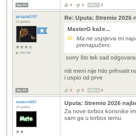
0
0
0
Moj PC
HVALA
picajzla0707
Re: Uputa: Stremio 2026 n
13 godina
MasterG kaže...
Ma ne uspijeva mi napr
prenapučeni.
ONLINE
sorry što tek sad odgovar
niti meni nije htio prihvati
i uspio od prve
0
0
0
Moj PC
HVALA
matecro007
Uputa: Stremio 2026 najbo
14 godina
Za nove torbox korisnike im
sam ga u torbox temu.