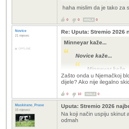
ne,pise da moj pi
haha mislim da je tako za 
https://real-debri
0
0
0
Kupi onda vpn koji podr
HVALA
Novice
Re: Uputa: Stremio 2026 n
21 mjesec
Minneyar kaže...
OFFLINE
Novice kaže...
Minneyar kaže..
Zašto onda u Njemačkoj bloki
Kolko ti se p
dijele? Ako nije ilegalno skid
= skidanje di
KAZNJAVA 
0
10
0
HVALA
UPLOAD/ TOR
prihvatit od
Maskirano_Prase
Uputa: Stremio 2026 najbo
postova kroz 
15 mjeseci
Na koji način uspiju skinut 
neki njemacki
odmah
Ne postoji šansa 