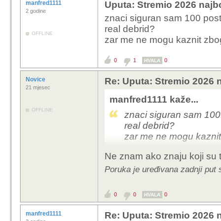
manfred1111
Uputa: Stremio 2026 najbo
2 godine
znaci siguran sam 100 pos
real debrid?
OFFLINE
zar me ne mogu kaznit zbog
0
1
0
HVALA
Novice
Re: Uputa: Stremio 2026 n
21 mjesec
manfred1111 kaže...
OFFLINE
znaci siguran sam 10
real debrid?
zar me ne mogu kaznit
Ne znam ako znaju koji su t
Poruka je uređivana zadnji put 
0
0
0
HVALA
manfred1111
Re: Uputa: Stremio 2026 n