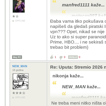
manfred1111 kaže...
matecro007 kaže
Đaba vama itko pokušava obj
OFFLINE
napišeš da gledaš piratski I
manfred1111
vpn??? Opet, nikad se nije
ovdje pi
Uz to ako si super paranoid 
podrzava
Prime, HBO.... i ne sekiraš
podrzav
trebao bit problem)
https://r
1
0
0
Moj PC
HVALA
Kupi onda vpn 
Rjesen probl
NEW_MAN
Re: Uputa: Stremio 2026 n
18 godina
haha mislim da je
nikonja kaže...
Ja sam u Austriji i br
NEW_MAN kaže...
uzeo Surfshark na k4g.
tih key reselera koliko
manfred1111 kaž
OFFLINE
napravis neki random 
Ne treba meni nitko ništa o
imas jos jedan dodatni 