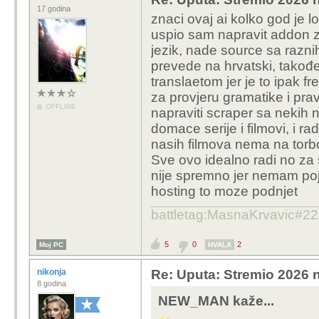
17 godina
znaci ovaj ai kolko god je l
uspio sam napravit addon z
jezik, nade source sa raznih
prevede na hrvatski, takođ
translaetom jer je to ipak 
za provjeru gramatike i pra
OFFLINE
napraviti scraper sa nekih 
domace serije i filmovi, i ra
nasih filmova nema na torb
Sve ovo idealno radi no za 
nije spremno jer nemam pojma 
hosting to moze podnjet
battletag:MasnaKrvavic#2
5
0
2
Moj PC
HVALA
nikonja
Re: Uputa: Stremio 2026 n
8 godina
NEW_MAN kaže...