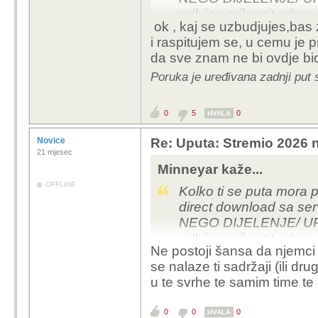
odbijas prihvatit odgo
ok , kaj se uzbudjujes,ba
kroz vise tema, onda se
i raspitujem se, u cemu je 
Naporan si vise bogu i
da sve znam ne bi ovdje bi
Poruka je uređivana zadnji put 
0
5
0
HVALA
Novice
Re: Uputa: Stremio 2026 n
21 mjesec
Minneyar kaže...
OFFLINE
Kolko ti se puta mora p
direct download sa 
NEGO DIJELENJE/ UP
odbijas prihvatit odgo
Ne postoji šansa da njemci
kroz vise tema, onda se
se nalaze ti sadržaji (ili dr
Naporan si vise bogu i
u te svrhe te samim time t
0
0
0
HVALA