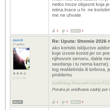
netko moze objasnit koja je
istina.Inace u hr. ne korist
me ne uhvate
0
1
0
HVALA
dado16
Re: Uputa: Stremio 2026 n
17 godina
ako koristis iskljucivo addo
koje izvore koristi jer on pr
njihovom serveru, dakle ne
seedanja i tu nema kazne). 
tog realdebrida ili torboxa,
problemu
OFFLINE
battletag:MasnaKrvavic#2
Poruka je uređivana zadnji put 
1
0
0
Moj PC
HVALA