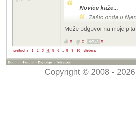
OFFLINE
Novice kaže...
Zašto onda u Njema
ali ih ne dijele? Ak
Može odgovor na moje pita
Ajd se ti kolega fino dr
0
2
0
HVALA
prethodna
1
2
3
4
5
6
...
8
9
10
sljedeća
Bug.hr
»
Forum
»
Digitalije
»
Televizori
»
Copyright © 2008 - 2026 