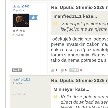
picajzla0707
Re: Uputa: Stremio 2026 n
13 godina
manfred1111 kaže...
znaci ipak postoji mo
iskljucivo me za njema
ONLINE
očekuješ decidirani odgovo
prema hrvatskim zakonima
čak i da se javi 'poznavatel
forum s anonimnim članovi
tako da nema potrebe za s
1
0
0
Moj PC
HVALA
manfred1111
Re: Uputa: Stremio 2026 n
2 godine
Minneyar kaže...
OFFLINE
Kolko ti se puta mora p
direct download sa 
NEGO DIJELENJE/ UP