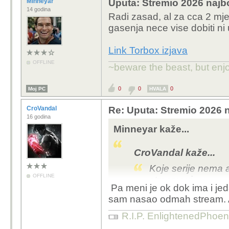
Minneyar
Uputa: Stremio 2026 najbo
14 godina
Radi zasad, al za cca 2 mje
gasenja nece vise dobiti ni
Link Torbox izjava
OFFLINE
~beware the beast, but enjo
0
0
0
Moj PC
HVALA
CroVandal
Re: Uputa: Stremio 2026 n
16 godina
Minneyar kaže...
CroVandal kaže...
Koje serije nema 
OFFLINE
streamovi
Pa meni je ok dok ima i jeda
sam nasao odmah stream. A
Rade svi ili vecina koje v
75% ne vidis (dakle, on
R.I.P. EnlightenedPhoen