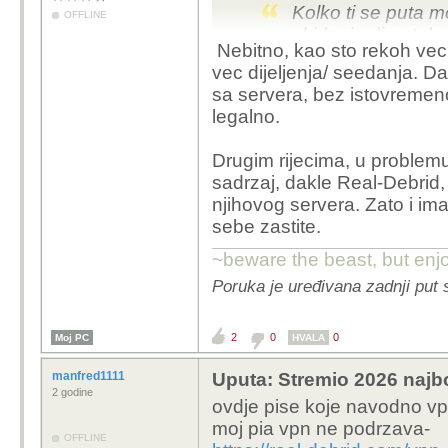
Kolko ti se puta m
OFFLINE
skidanje direct 
Nebitno, kao sto rekoh vec 
DOWNLOAD NEGO
vec dijeljenja/ seedanja. 
P2P. Posto ocito o
sa servera, bez istovremen
znam kolko postova
legalno.
na neki njemacki 
Drugim rijecima, u problemu
Ne postoji šansa da nj
sadrzaj, dakle Real-Debrid, a
adresa gdje se nalaze t
njihovog servera. Zato i ima
znaju da se koristi u 
sebe zastite.
time?
~beware the beast, but enjo
Poruka je uređivana zadnji put 
2
0
0
Moj PC
HVALA
manfred1111
Uputa: Stremio 2026 najbo
2 godine
ovdje pise koje navodno vp
moj pia vpn ne podrzava-
OFFLINE