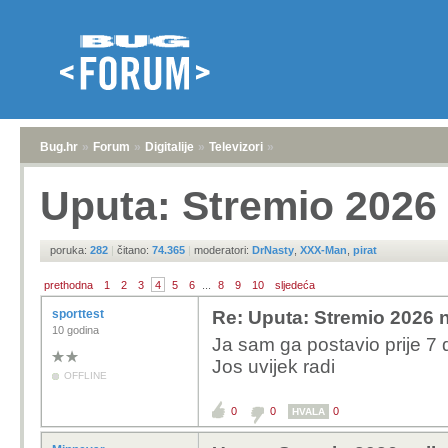
Bug.hr
»
Forum
»
Digitalije
»
Televizori
»
Uputa: Stremio 2026 
poruka:
282
|
čitano:
74.365
|
moderatori:
DrNasty
,
XXX-Man
,
pirat
prethodna
1
2
3
4
5
6
...
8
9
10
sljedeća
sporttest
Re: Uputa: Stremio 2026 n
10 godina
Ja sam ga postavio prije 7
Jos uvijek radi
OFFLINE
0
0
0
HVALA