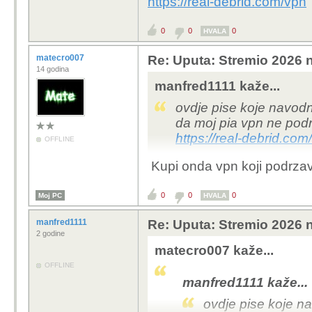
https://real-debrid.com/vpn
0
0
0
HVALA
matecro007
Re: Uputa: Stremio 2026 n
14 godina
manfred1111 kaže...
ovdje pise koje navodn
da moj pia vpn ne pod
https://real-debrid.com
OFFLINE
Kupi onda vpn koji podrzava
0
0
0
Moj PC
HVALA
manfred1111
Re: Uputa: Stremio 2026 n
2 godine
matecro007 kaže...
OFFLINE
manfred1111 kaže...
ovdje pise koje n