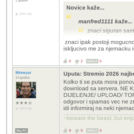
2 godine
Novice kaže...
OFFLINE
manfred1111 kaže...
znaci siguran sa
real debrid?
znaci ipak postoji mogucn
zar me ne mogu ka
iskljucivo me za njemacku i
Ne znam ako znaju koji 
0
2
0
download
HVALA
Minneyar
Uputa: Stremio 2026 najbo
14 godina
Kolko ti se puta mora ponovi
download sa servera. 
DIJELENJE/ UPLOAD/ TORRE
odgovor i spamas vec ne z
idi informiraj na neki njema
OFFLINE
~beware the beast, but enjo
9
0
0
Moj PC
HVALA