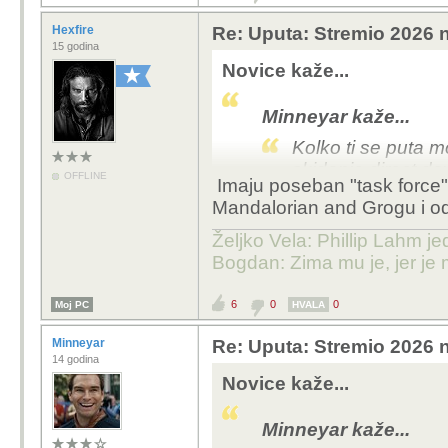
Hexfire
Re: Uputa: Stremio 2026 n
15 godina
Novice kaže...
Minneyar kaže...
Kolko ti se puta m
skidanje direct 
OFFLINE
Imaju poseban "task force"
DOWNLOAD NEGO
Mandalorian and Grogu i od
P2P. Posto ocito o
znam kolko postova
Željko Vela: Phillip Lahm j
na neki njemacki 
Bogdan: Zima mu je, jer je 
Ne postoji šansa da nj
6
0
0
Moj PC
HVALA
adresa gdje se nalaze t
znaju da se koristi u 
Minneyar
Re: Uputa: Stremio 2026 n
14 godina
time?
Novice kaže...
Minneyar kaže...