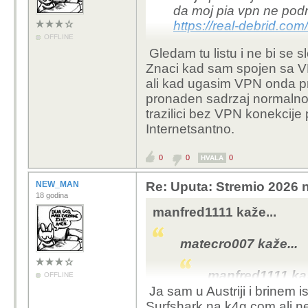
da moj pia vpn ne pod
forum. N
https://real-debrid.com
Ne postoji š
OFFLINE
Gledam tu listu i ne bi se s
servera / ip a
Znaci kad sam spojen sa VP
druge slične 
ali kad ugasim VPN onda p
svrhe te sam
pronaden sadrzaj normalno p
Nebitno, kao sto r
trazilici bez VPN konekcije
skidanja/ download
Internetsantno.
god se radi o dir
istovremenog dije
0
0
0
HVALA
legalno.
NEW_MAN
Re: Uputa: Stremio 2026 n
18 godina
Drugim rijecima, u
manfred1111 kaže...
je omogucio sadrza
korisnik koji skid
matecro007 kaže...
di sve vise toga bl
manfred1111 kaž
Zašto onda u Njemačkoj 
OFFLINE
Ja sam u Austriji i brinem 
ne dijele? Ako nije ileg
ovdje pise k
Surfshark na k4g.com ali ne