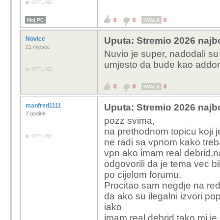
OFFLINE
0
0
0
Moj PC
HVALA
Novice
Uputa: Stremio 2026 najbo
21 mjesec
Nuvio je super, nadodali su 
umjesto da bude kao addo
OFFLINE
0
0
0
HVALA
manfred1111
Uputa: Stremio 2026 najbo
2 godine
pozz svima,
na prethodnom topicu koji j
OFFLINE
ne radi sa vpnom kako treb
vpn ako imam real debrid,
odgovorili da je tema vec b
po cijelom forumu.
Procitao sam negdje na re
da ako su ilegalni izvori p
iako
imam real debrid,tako mi je