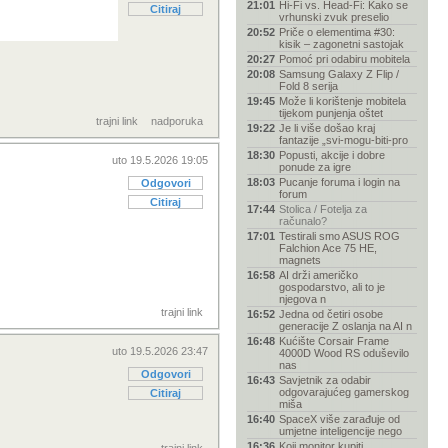
21:01
Hi-Fi vs. Head-Fi: Kako se
Citiraj
vrhunski zvuk preselio
20:52
Priče o elementima #30:
kisik – zagonetni sastojak
20:27
Pomoć pri odabiru mobitela
20:08
Samsung Galaxy Z Flip /
Fold 8 serija
19:45
Može li korištenje mobitela
tijekom punjenja oštet
trajni link
nadporuka
19:22
Je li više došao kraj
fantazije „svi-mogu-biti-pro
18:30
Popusti, akcije i dobre
uto 19.5.2026 19:05
ponude za igre
18:03
Pucanje foruma i login na
Odgovori
forum
Citiraj
17:44
Stolica / Fotelja za
računalo?
17:01
Testirali smo ASUS ROG
Falchion Ace 75 HE,
magnets
16:58
AI drži američko
gospodarstvo, ali to je
njegova n
trajni link
16:52
Jedna od četiri osobe
generacije Z oslanja na AI n
16:48
Kućište Corsair Frame
uto 19.5.2026 23:47
4000D Wood RS oduševilo
nas
Odgovori
16:43
Savjetnik za odabir
odgovarajućeg gamerskog
Citiraj
miša
16:40
SpaceX više zarađuje od
umjetne inteligencije nego
16:36
Koji monitor kupiti