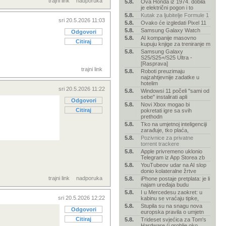
trajni link
nadporuka
5.8.
Ova Honda iz 1974. dobila
je električni pogon i to
5.8.
Kutak za ljubitelje Formule 1
sri 20.5.2026 11:03
5.8.
Ovako će izgledati Pixel 11
5.8.
Samsung Galaxy Watch
Odgovori
5.8.
AI kompanije masovno
Citiraj
kupuju knjige za treniranje m
5.8.
Samsung Galaxy
S25/S25+/S25 Ultra -
[Rasprava]
trajni link
5.8.
Roboti preuzimaju
najzahtjevnije zadatke u
hotelim
sri 20.5.2026 11:22
5.8.
Windowsi 11 počeli "sami od
sebe" instalirati apli
Odgovori
5.8.
Novi Xbox mogao bi
Citiraj
pokretati igre sa svih
prethodn
5.8.
Tko na umjetnoj inteligenciji
zarađuje, tko plaća,
5.8.
Pozivnice za privatne
torrent trackere
5.8.
Apple privremeno uklonio
Telegram iz App Storea zb
5.8.
YouTubeov udar na AI slop
donio kolateralne žrtve
trajni link
nadporuka
5.8.
iPhone postaje pretplata: je li
najam uređaja budu
5.8.
I u Mercedesu zaokret: u
sri 20.5.2026 12:22
kabinu se vraćaju tipke,
5.8.
Stupila su na snagu nova
Odgovori
europska pravila o umjetn
Citiraj
5.8.
Trideset svjećica za Tom's
Hardware (i groblje oko