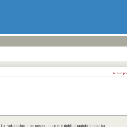
+/- sve po
, i u svakom slucaju do gasenja nece vise dobiti ni update ni podrsku: