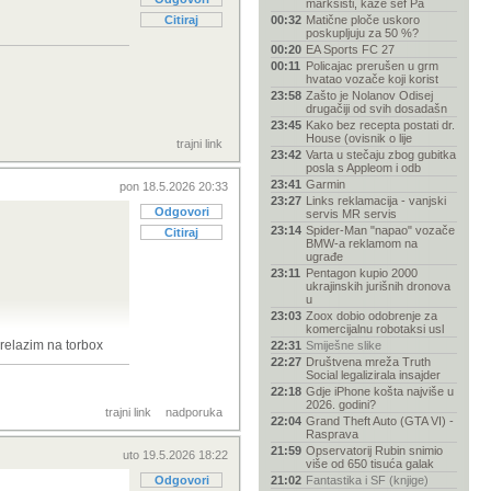
marksisti, kaže šef Pa
Citiraj
00:32
Matične ploče uskoro
poskupljuju za 50 %?
00:20
EA Sports FC 27
00:11
Policajac prerušen u grm
hvatao vozače koji korist
23:58
Zašto je Nolanov Odisej
drugačiji od svih dosadašn
23:45
Kako bez recepta postati dr.
House (ovisnik o lije
trajni link
23:42
Varta u stečaju zbog gubitka
posla s Appleom i odb
23:41
Garmin
pon 18.5.2026 20:33
23:27
Links reklamacija - vanjski
Odgovori
servis MR servis
23:14
Spider-Man "napao" vozače
Citiraj
BMW-a reklamom na
ugrađe
23:11
Pentagon kupio 2000
ukrajinskih jurišnih dronova
u
23:03
Zoox dobio odobrenje za
komercijalnu robotaksi usl
prelazim na torbox
22:31
Smiješne slike
22:27
Društvena mreža Truth
Social legalizirala insajder
22:18
Gdje iPhone košta najviše u
2026. godini?
trajni link
nadporuka
22:04
Grand Theft Auto (GTA VI) -
Rasprava
21:59
Opservatorij Rubin snimio
uto 19.5.2026 18:22
više od 650 tisuća galak
Odgovori
21:02
Fantastika i SF (knjige)