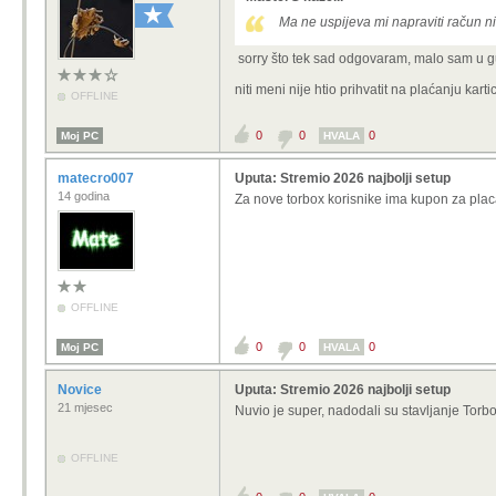
Ma ne uspijeva mi napraviti račun n
sorry što tek sad odgovaram, malo sam u g
niti meni nije htio prihvatit na plaćanju ka
OFFLINE
0
0
0
Moj PC
HVALA
matecro007
Uputa: Stremio 2026 najbolji setup
14 godina
Za nove torbox korisnike ima kupon za placa
OFFLINE
0
0
0
Moj PC
HVALA
Novice
Uputa: Stremio 2026 najbolji setup
21 mjesec
Nuvio je super, nadodali su stavljanje Tor
OFFLINE