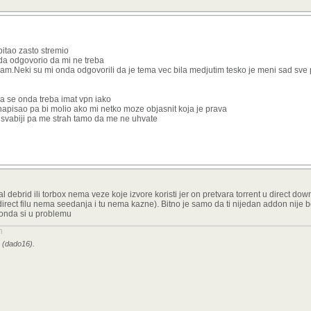
pitao zasto stremio
da odgovorio da mi ne treba
m.Neki su mi onda odgovorili da je tema vec bila medjutim tesko je meni sad sve p
 da se onda treba imat vpn iako
 napisao pa bi molio ako mi netko moze objasnit koja je prava
 u svabiji pa me strah tamo da me ne uhvate
eal debrid ili torbox nema veze koje izvore koristi jer on pretvara torrent u direct do
rect filu nema seedanja i tu nema kazne). Bitno je samo da ti nijedan addon nije be
 onda si u problemu
n
2 (dado16).