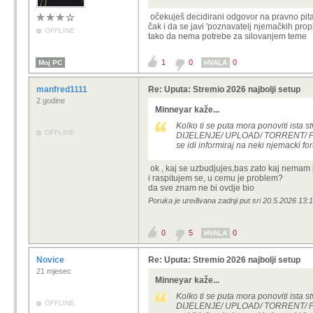
očekuješ decidirani odgovor na pravno pi
čak i da se javi 'poznavatelj njemačkih pr
OFFLINE
tako da nema potrebe za silovanjem teme
1
0
0
Moj PC
HVALA
manfred1111
Re: Uputa: Stremio 2026 najbolji setup
2 godine
Minneyar kaže...
Kolko ti se puta mora ponoviti is
OFFLINE
DIJELENJE/ UPLOAD/ TORRENT/ P2P. 
se idi informiraj na neki njemacki f
ok , kaj se uzbudjujes,bas zato kaj nemam
i raspitujem se, u cemu je problem?
da sve znam ne bi ovdje bio
Poruka je uređivana zadnji put sri 20.5.2026 13:
0
5
0
HVALA
Novice
Re: Uputa: Stremio 2026 najbolji setup
21 mjesec
Minneyar kaže...
Kolko ti se puta mora ponoviti is
OFFLINE
DIJELENJE/ UPLOAD/ TORRENT/ P2P. 