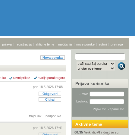
prijava
|
registracija
|
aktivne teme
|
najčitanije
|
nove poruke
|
autori
|
pretraga
Nova poruka
ruke
ravni prikaz
starije poruke gore
Prijava korisnika
pon 18.5.2026 17:08
Odgovori
E-mail:
Citiraj
Lozinka:
trajni link
nadporuka
Aktivne teme
pon 18.5.2026 17:41
00:35
Veliki dio AI industrije su
Odgovori