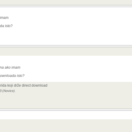
 imam
da isto?
pna ako imam
downloada isto?
rida koji drže direct download
23 (Novice).