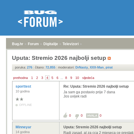
Bug.hr
»
Forum
»
Digitalije
»
Televizori
»
Uputa: Stremio 2026 najbolji setup
poruka:
276
|
čitano:
72.855
|
moderatori:
DrNasty
,
XXX-Man
,
pirat
prethodna
1
2
3
4
5
6
...
8
9
10
sljedeća
sporttest
Re: Uputa: Stremio 2026 najbolji setup
10 godina
Ja sam ga postavio prije 7 dana
Jos uvijek radi
OFFLINE
0
0
0
HVALA
Minneyar
Uputa: Stremio 2026 najbolji setup
14 godina
Radi zasad, al za cca 2 mjeseca ce prestati