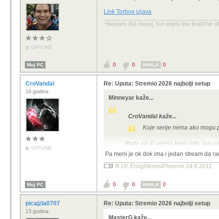
Link Torbox izjava
~beware the beast, but enjoy the feast he o
OFFLINE
0
0
0
Moj PC
HVALA
CroVandal
Re: Uputa: Stremio 2026 najbolji setup
16 godina
Minneyar kaže...
CroVandal kaže...
Koje serije nema ako mogu p
Rade svi ili vecina koje vidis zato sto
OFFLINE
Pa meni je ok dok ima i jedan stream da ra
R.I.P. EnlightenedPhoenix 24.6.2011.
0
0
0
Moj PC
HVALA
picajzla0707
Re: Uputa: Stremio 2026 najbolji setup
13 godina
MasterG kaže...