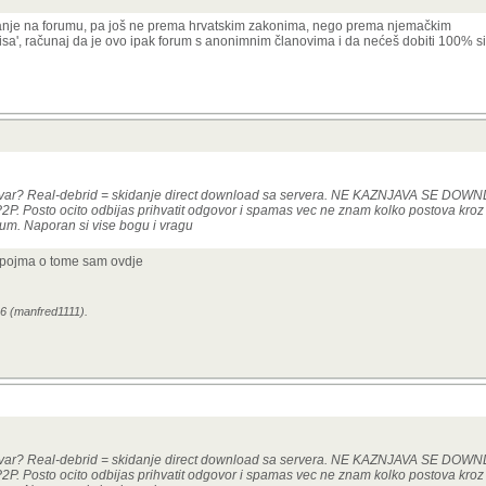
tanje na forumu, pa još ne prema hrvatskim zakonima, nego prema njemačkim
opisa', računaj da je ovo ipak forum s anonimnim članovima i da nećeš dobiti 100%
ta stvar? Real-debrid = skidanje direct download sa servera. NE KAZNJAVA SE D
Posto ocito odbijas prihvatit odgovor i spamas vec ne znam kolko postova kroz 
orum. Naporan si vise bogu i vragu
 pojma o tome sam ovdje
16 (manfred1111).
ta stvar? Real-debrid = skidanje direct download sa servera. NE KAZNJAVA SE D
Posto ocito odbijas prihvatit odgovor i spamas vec ne znam kolko postova kroz 