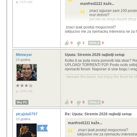
OFFLINE
manfred1111 kaže...
znaci siguran sam 100 post
real debrid?
zar me ne mogu kaznit zbog 
znaci ipak postoji mogucnost?
Ne znam ako znaju koji su to serveri
iskljucivo me za njemacku interesira ne za 
0
2
0
HVALA
Minneyar
Uputa: Stremio 2026 najbolji setup
14 godina
Kolko ti se puta mora ponoviti ista stva
UPLOAD/ TORRENT/ P2P. Posto ocito odbijas 
njemacki forum. Naporan si vise bogu i vra
~beware the beast, but enjoy the feast he o
OFFLINE
9
0
0
Moj PC
HVALA
picajzla0707
Re: Uputa: Stremio 2026 najbolji setup
13 godina
manfred1111 kaže...
znaci ipak postoji mogucnost?
iskljucivo me za njemacku interesir