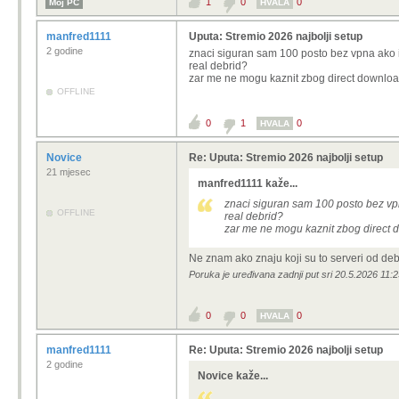
1
0
0
Moj PC
HVALA
manfred1111
Uputa: Stremio 2026 najbolji setup
2 godine
znaci siguran sam 100 posto bez vpna ako
real debrid?
zar me ne mogu kaznit zbog direct downloa
OFFLINE
0
1
0
HVALA
Novice
Re: Uputa: Stremio 2026 najbolji setup
21 mjesec
manfred1111 kaže...
znaci siguran sam 100 posto bez v
OFFLINE
real debrid?
zar me ne mogu kaznit zbog direct 
Ne znam ako znaju koji su to serveri od deb
Poruka je uređivana zadnji put sri 20.5.2026 11:
0
0
0
HVALA
manfred1111
Re: Uputa: Stremio 2026 najbolji setup
2 godine
Novice kaže...