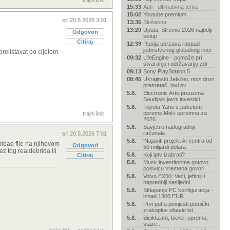
trajni link
15:33
Auti - ultimativna tema
15:02
Youtube premium
sri 20.5.2026 3:01
13:36
Slušaona
13:20
Uputa: Stremio 2026 najbolji
Odgovori
setup
Citiraj
12:39
Rusija ubrzava raspad
jedinstvenog globalnog inter
relistavat po cijelom
09:32
LifeEngine - pomaže pri
stvaranju i održavanju zdr
09:13
Sony PlayStation 5
08:45
Ukrajinski Jetkiller, novi dron
presretač, lovi sv
5.8.
Electronic Arts preuzima
Saudijski javni investici
5.8.
Toyota Yaris s paketom
opreme Mid+ spremna za
trajni link
2026
5.8.
Savjeti o nadogradnji
računala
sri 20.5.2026 7:01
5.8.
'Najaviti projekt AI centra od
wnload file na njihovom
Odgovori
50 milijardi dolara
z tog realdebrida ili
5.8.
Koji iptv izabrati?
Citiraj
5.8.
Musk investitorima gotovo
polovicu vremena govori
5.8.
Volvo EX50: Veći, jeftiniji i
napredniji nasljedni
5.8.
Sklapanje PC konfiguracija -
iznad 1300 EUR
5.8.
Prvi put u povijesti putnički
zrakoplov obavio let
5.8.
Biciklizam, bicikli, oprema,
staze...