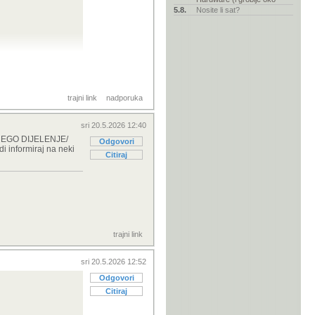
5.8.
Nosite li sat?
trajni link
nadporuka
sri 20.5.2026 12:40
D NEGO DIJELENJE/
Odgovori
 informiraj na neki
Citiraj
trajni link
sri 20.5.2026 12:52
Odgovori
Citiraj