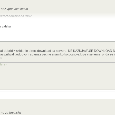
o bez vpna ako imam
direct downloada isto?
 od debrida koji drže direct download
hrvatsku
r? Real-debrid = skidanje direct download sa servera. NE KAZNJAVA SE DOWNLOA
prihvatit odgovor i spamas vec ne znam kolko postova kroz vise tema, onda se idi
gu
ffers~
a ne za hrvatsku