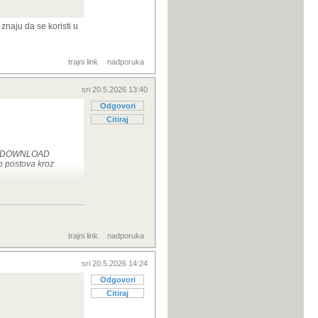
znaju da se koristi u
trajni link
nadporuka
sri 20.5.2026 13:40
Odgovori
Citiraj
A SE DOWNLOAD
 postova kroz
 za koje znaju da
trajni link
nadporuka
sri 20.5.2026 14:24
Odgovori
Citiraj