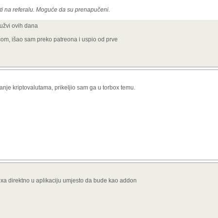
iti na referalu. Moguće da su prenapučeni.
užvi ovih dana
rticom, išao sam preko patreona i uspio od prve
nje kriptovalutama, prikeljio sam ga u torbox temu.
boxa direktno u aplikaciju umjesto da bude kao addon