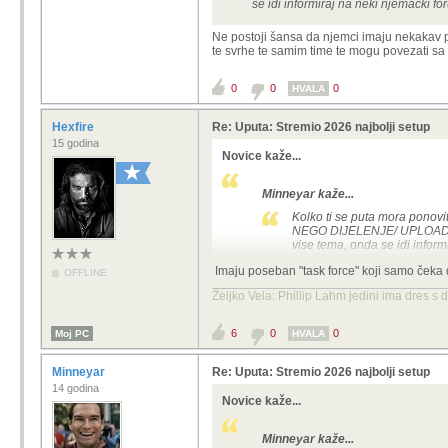
se idi informiraj na neki njemacki f
Ne postoji šansa da njemci imaju nekakav pop
te svrhe te samim time te mogu povezati sa
0
0
0
HVALA
Hexfire
Re: Uputa: Stremio 2026 najbolji setup
15 godina
Novice kaže...
Minneyar kaže...
Kolko ti se puta mora ponov
NEGO DIJELENJE/ UPLOAD/ TO
vise tema, onda se idi infor
Imaju poseban "task force" koji samo čeka 
OFFLINE
Ne postoji šansa da njemci imaju nek
se koristi u te svrhe te samim time 
Željko Vela: Phillip Lahm jedini ima dres s 
6
0
0
Moj PC
HVALA
Minneyar
Re: Uputa: Stremio 2026 najbolji setup
14 godina
Novice kaže...
Minneyar kaže...