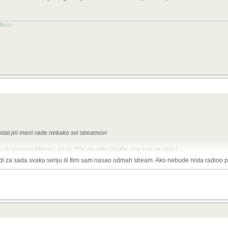
ffers~
itat jel meni rade nekako svi streamovi
 ih scraperi filtriraju, ali ih 75% ne vidis (dakle, one koji ne rade).
di za sada svaku seriju ili film sam nasao odmah stream. Ako nebude nista radioo 