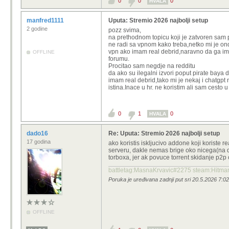
0
0
0
HVALA
manfred1111
Uputa: Stremio 2026 najbolji setup
2 godine
pozz svima,
na prethodnom topicu koji je zatvoren sam 
ne radi sa vpnom kako treba,netko mi je on
vpn ako imam real debrid,naravno da ga ima
OFFLINE
forumu.
Procitao sam negdje na redditu
da ako su ilegalni izvori poput pirate baya
imam real debrid,tako mi je nekaj i chatgpt
istina.Inace u hr. ne koristim ali sam cesto
0
1
0
HVALA
dado16
Re: Uputa: Stremio 2026 najbolji setup
17 godina
ako koristis iskljucivo addone koji koriste r
serveru, dakle nemas brige oko nicega(na di
torboxa, jer ak povuce torrent skidanje p2p
battletag:MasnaKrvavic#2275 steam:Hitma
Poruka je uređivana zadnji put sri 20.5.2026 7:0
OFFLINE