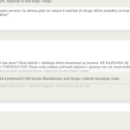
orum. Naporan si vise bogu i vragu
is servera / ip adresa gdje se nalaze ti sadržaji (ili druge slične podatke) za koje 
 time?
iti ista stvar? Real-debrid = skidanje direct download sa servera. NE KAZNJAV
RRENT/ P2P. Posto ocito odbijas prihvatit odgovor i spamas vec ne znam kolko
miraj na neki njemacki forum. Naporan si vise bogu i vragu
da ti pokreneš CAM verziju Mandalorian and Grogu i odmah razvaljuju vrata.
akav popis servera / ip adresa gdje se nalaze ti sadržaji (ili druge slične podatke)
te mogu povezati sa time?
dugim rukavima ---- Srećko Bogdan: Zima mu je, jer je mali