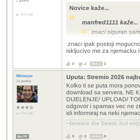
2 godine
Novice kaže...
OFFLINE
manfred1111 kaže...
znaci siguran sa
real debrid?
znaci ipak postoji mogucn
zar me ne mogu ka
iskljucivo me za njemacku i
Ne znam ako znaju koji 
0
2
0
download
HVALA
Minneyar
Uputa: Stremio 2026 najbo
14 godina
Kolko ti se puta mora ponovi
download sa servera. 
DIJELENJE/ UPLOAD/ TORRE
odgovor i spamas vec ne z
idi informiraj na neki njema
OFFLINE
~beware the beast, but enjo
9
0
0
Moj PC
HVALA