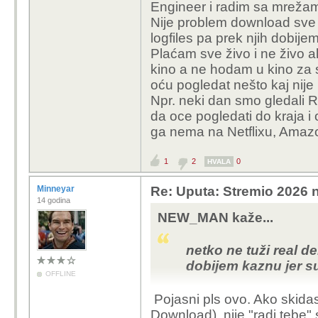
Engineer i radim sa mrežam
matecro007 
paranoid napravi neki 
Nije problem download sve d
secure (Secure Email, T
logfiles pa prek njih dobije
manfre
kosta oko 3 € eura mje
Plaćam sve živo i ne živo a
Mozda postoje jeftinija 
ovdj
kino a ne hodam u kino za 
previse trazilo da zasp
debr
oću pogledat nešto kaj nije
ili neku alternativu i 
pia
Npr. neki dan smo gledali R
od zakona.
http
da oce pogledati do kraja i
Iskreno da nemam zenu 
ga nema na Netflixu, Amazo
plus eventualno IPTV i
Kupi onda
500 tisuca filmova i se
mi. Rjes
1
2
0
HVALA
Kraj svega toga placam
haha mislim d
ali to je primarno radi
Minneyar
Re: Uputa: Stremio 2026 n
Spotify i Streamio, ca
14 godina
Ja sam u Austriji 
ne moram.
NEW_MAN kaže...
sam uzeo Surfshark
nades ima tih key 
netko ne tuži real de
paranoid kao ja o
dobijem kaznu jer su
uzmes vpn prek nj
OFFLINE
sigurnosti, a ako 
Pojasni pls ovo. Ako skidas
anonimni mail na 
Download), nije "radi tebe" 