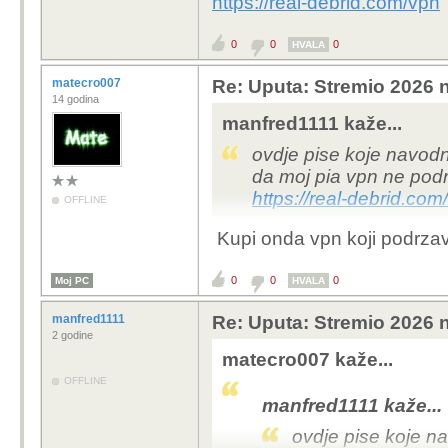
https://real-debrid.com/vpn
0
0
0
HVALA
matecro007
Re: Uputa: Stremio 2026 n
14 godina
manfred1111 kaže...
ovdje pise koje navodn
da moj pia vpn ne pod
https://real-debrid.com
OFFLINE
Kupi onda vpn koji podrzava
0
0
0
Moj PC
HVALA
manfred1111
Re: Uputa: Stremio 2026 n
2 godine
matecro007 kaže...
OFFLINE
manfred1111 kaže...
ovdje pise koje n