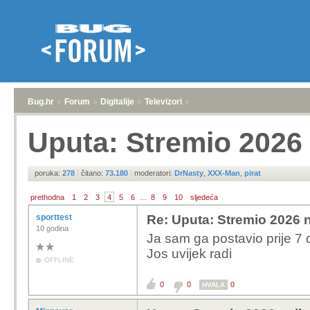
Bug.hr
»
Forum
»
Digitalije
»
Televizori
»
Uputa: Stremio 2026 
poruka:
278
|
čitano:
73.180
|
moderatori:
DrNasty
,
XXX-Man
,
pirat
prethodna
1
2
3
4
5
6
...
8
9
10
sljedeća
sporttest
Re: Uputa: Stremio 2026 n
10 godina
Ja sam ga postavio prije 7
Jos uvijek radi
OFFLINE
0
0
0
HVALA