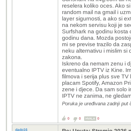
a koje ne,pis
reselera koliko oces. Ako s
https://real-
random mail na gmail i uzm
layer sigurnosti, a ako si e
Kupi onda vpn koji
na nekom servisu koji je sec
problem.
Surfshark na godinu kosta 
godinu dana. Mozda postoje j
haha mislim da je tako
mi se previse trazilo da zas
neku alternativu i mislim s
zakona.
Iskreno da nemam zenu i dje
eventualno IPTV iz Kine. I
filmova i serija plus sve TV
placam Spotify, Amazon Prime
zene i djece. Da sam solo i
IPTV ne zanima, ne gleda
Poruka je uređivana zadnji pu
0
0
0
HVALA
dado16
Re: Uputa: Stremio 2026 n