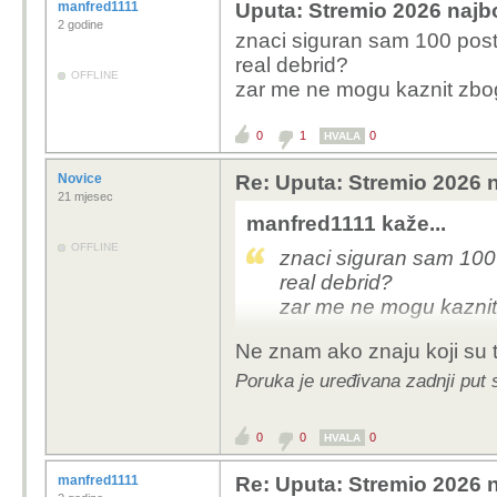
manfred1111
Uputa: Stremio 2026 najbo
2 godine
znaci siguran sam 100 pos
real debrid?
OFFLINE
zar me ne mogu kaznit zbog
0
1
0
HVALA
Novice
Re: Uputa: Stremio 2026 n
21 mjesec
manfred1111 kaže...
OFFLINE
znaci siguran sam 10
real debrid?
zar me ne mogu kaznit
Ne znam ako znaju koji su t
Poruka je uređivana zadnji put 
0
0
0
HVALA
manfred1111
Re: Uputa: Stremio 2026 n