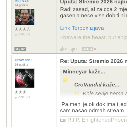
Minneyar
Uputa: Stremio 2026 najbo
14 godina
Radi zasad, al za cca 2 mje
gasenja nece vise dobiti ni
Link Torbox izjava
OFFLINE
~beware the beast, but enjo
0
0
0
Moj PC
HVALA
CroVandal
Re: Uputa: Stremio 2026 n
16 godina
Minneyar kaže...
CroVandal kaže...
Koje serije nema 
OFFLINE
streamovi
Pa meni je ok dok ima i jeda
sam nasao odmah stream. A
Rade svi ili vecina koje v
75% ne vidis (dakle, on
R.I.P. EnlightenedPhoen