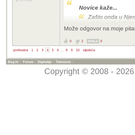
OFFLINE
Novice kaže...
Zašto onda u Njema
ali ih ne dijele? Ak
Može odgovor na moje pita
Ajd se ti kolega fino dr
0
2
0
HVALA
prethodna
1
2
3
4
5
6
...
8
9
10
sljedeća
Bug.hr
»
Forum
»
Digitalije
»
Televizori
»
Copyright © 2008 - 2026 