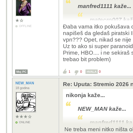
manfred1111 kaže...
matecro007 kaže
Đaba vama itko pokušava obj
OFFLINE
napišeš da gledaš piratski I
manfred1111
vpn??? Opet, nikad se nije
ovdje pi
Uz to ako si super paranoid 
podrzava
Prime, HBO.... i ne sekiraš
podrzav
trebao bit problem)
https://r
1
0
0
Moj PC
HVALA
Kupi onda vpn 
Rjesen probl
NEW_MAN
Re: Uputa: Stremio 2026 n
18 godina
haha mislim da je
nikonja kaže...
Ja sam u Austriji i br
NEW_MAN kaže...
uzeo Surfshark na k4g.
tih key reselera koliko
manfred1111 kaž
ONLINE
napravis neki random 
Ne treba meni nitko ništa o
imas jos jedan dodatni 