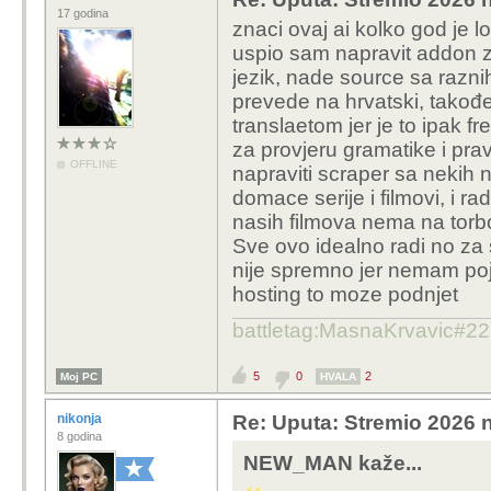
17 godina
znaci ovaj ai kolko god je l
uspio sam napravit addon z
jezik, nade source sa raznih
prevede na hrvatski, takođ
translaetom jer je to ipak 
za provjeru gramatike i pra
OFFLINE
napraviti scraper sa nekih 
domace serije i filmovi, i ra
nasih filmova nema na torb
Sve ovo idealno radi no za 
nije spremno jer nemam pojma 
hosting to moze podnjet
battletag:MasnaKrvavic#2
5
0
2
Moj PC
HVALA
nikonja
Re: Uputa: Stremio 2026 n
8 godina
NEW_MAN kaže...