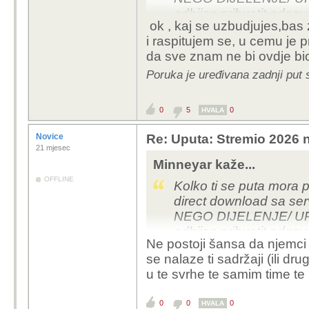
odbijas prihvatit odgo
ok , kaj se uzbudjujes,ba
kroz vise tema, onda se
i raspitujem se, u cemu je 
Naporan si vise bogu i
da sve znam ne bi ovdje bi
Poruka je uređivana zadnji put 
0
5
0
HVALA
Novice
Re: Uputa: Stremio 2026 n
21 mjesec
Minneyar kaže...
OFFLINE
Kolko ti se puta mora p
direct download sa 
NEGO DIJELENJE/ UP
odbijas prihvatit odgo
Ne postoji šansa da njemci
kroz vise tema, onda se
se nalaze ti sadržaji (ili dr
Naporan si vise bogu i
u te svrhe te samim time t
0
0
0
HVALA