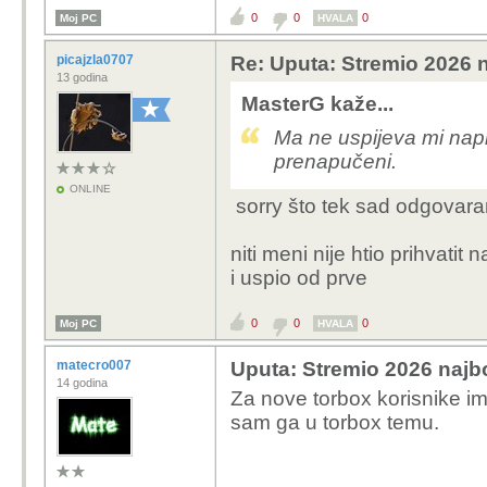
0
0
0
Moj PC
HVALA
picajzla0707
Re: Uputa: Stremio 2026 n
13 godina
MasterG kaže...
Ma ne uspijeva mi napr
prenapučeni.
ONLINE
sorry što tek sad odgovar
niti meni nije htio prihvati
i uspio od prve
0
0
0
Moj PC
HVALA
matecro007
Uputa: Stremio 2026 najbo
14 godina
Za nove torbox korisnike im
sam ga u torbox temu.