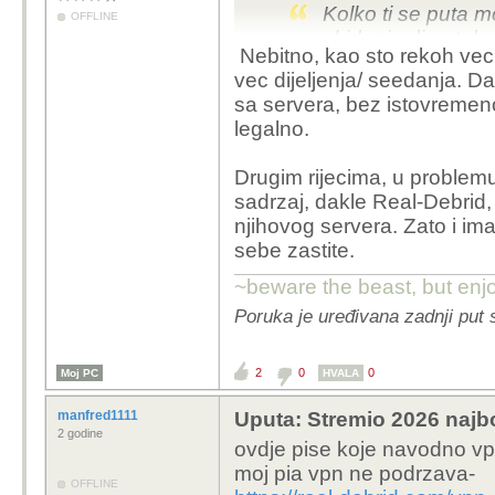
Kolko ti se puta m
OFFLINE
skidanje direct 
Nebitno, kao sto rekoh vec 
DOWNLOAD NEGO
vec dijeljenja/ seedanja. 
P2P. Posto ocito o
sa servera, bez istovremen
znam kolko postova
legalno.
na neki njemacki 
Drugim rijecima, u problemu
Ne postoji šansa da nj
sadrzaj, dakle Real-Debrid, a
adresa gdje se nalaze t
njihovog servera. Zato i ima
znaju da se koristi u 
sebe zastite.
time?
~beware the beast, but enjo
Poruka je uređivana zadnji put 
2
0
0
Moj PC
HVALA
manfred1111
Uputa: Stremio 2026 najbo
2 godine
ovdje pise koje navodno vp
moj pia vpn ne podrzava-
OFFLINE