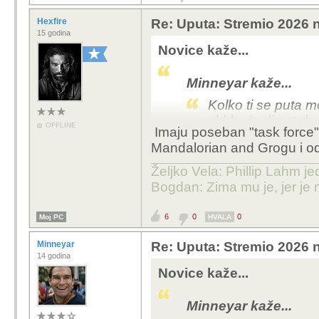
Hexfire
Re: Uputa: Stremio 2026 n
15 godina
Novice kaže...
Minneyar kaže...
Kolko ti se puta m
skidanje direct 
OFFLINE
Imaju poseban "task force"
DOWNLOAD NEGO
Mandalorian and Grogu i od
P2P. Posto ocito o
znam kolko postova
Željko Vela: Phillip Lahm j
na neki njemacki 
Bogdan: Zima mu je, jer je 
Ne postoji šansa da nj
6
0
0
Moj PC
HVALA
adresa gdje se nalaze t
znaju da se koristi u 
Minneyar
Re: Uputa: Stremio 2026 n
14 godina
time?
Novice kaže...
Minneyar kaže...