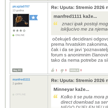
picajzla0707
Re: Uputa: Stremio 2026 n
13 godina
manfred1111 kaže...
znaci ipak postoji mo
iskljucivo me za njema
ONLINE
očekuješ decidirani odgovo
prema hrvatskim zakonima
čak i da se javi 'poznavatel
forum s anonimnim članovi
tako da nema potrebe za s
1
0
0
Moj PC
HVALA
manfred1111
Re: Uputa: Stremio 2026 n
2 godine
Minneyar kaže...
OFFLINE
Kolko ti se puta mora p
direct download sa 
NEGO DIJELENJE/ UP