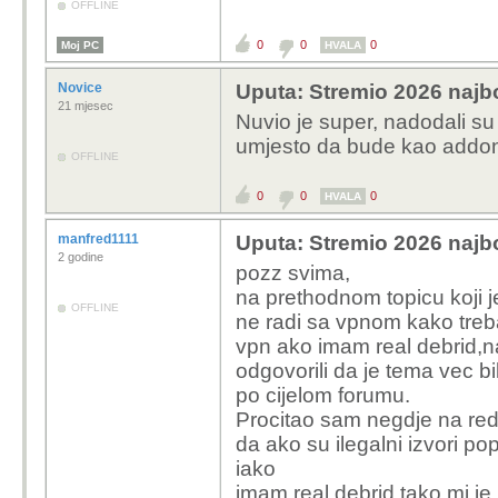
OFFLINE
0
0
0
Moj PC
HVALA
Novice
Uputa: Stremio 2026 najbo
21 mjesec
Nuvio je super, nadodali su 
umjesto da bude kao addo
OFFLINE
0
0
0
HVALA
manfred1111
Uputa: Stremio 2026 najbo
2 godine
pozz svima,
na prethodnom topicu koji j
OFFLINE
ne radi sa vpnom kako treb
vpn ako imam real debrid,
odgovorili da je tema vec b
po cijelom forumu.
Procitao sam negdje na re
da ako su ilegalni izvori p
iako
imam real debrid,tako mi je