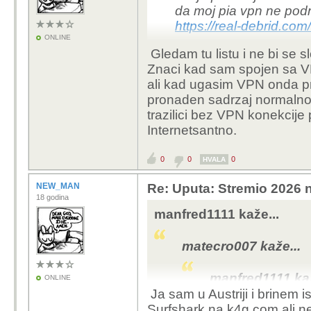
da moj pia vpn ne pod
forum. N
https://real-debrid.com
Ne postoji š
ONLINE
Gledam tu listu i ne bi se s
servera / ip a
Znaci kad sam spojen sa VP
druge slične 
ali kad ugasim VPN onda p
svrhe te sam
pronaden sadrzaj normalno p
Nebitno, kao sto r
trazilici bez VPN konekcije
skidanja/ download
Internetsantno.
god se radi o dir
istovremenog dije
0
0
0
HVALA
legalno.
NEW_MAN
Re: Uputa: Stremio 2026 n
18 godina
Drugim rijecima, u
manfred1111 kaže...
je omogucio sadrza
korisnik koji skid
matecro007 kaže...
di sve vise toga bl
manfred1111 kaž
Zašto onda u Njemačkoj 
ONLINE
Ja sam u Austriji i brinem 
ne dijele? Ako nije ileg
ovdje pise k
Surfshark na k4g.com ali ne