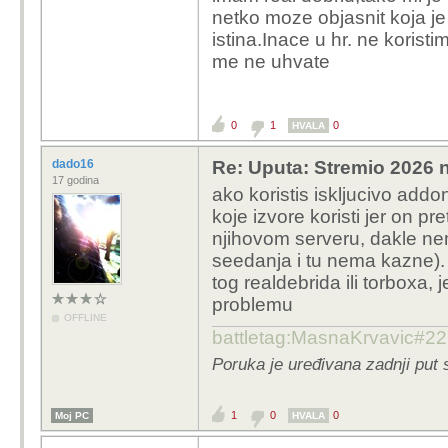
netko moze objasnit koja je
istina.Inace u hr. ne korist
me ne uhvate
0
1
0
HVALA
dado16
Re: Uputa: Stremio 2026 n
17 godina
ako koristis iskljucivo addo
koje izvore koristi jer on pr
njihovom serveru, dakle ne
seedanja i tu nema kazne). 
tog realdebrida ili torboxa,
problemu
OFFLINE
battletag:MasnaKrvavic#2
Poruka je uređivana zadnji put 
1
0
0
Moj PC
HVALA