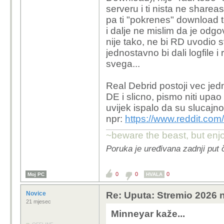
Email, Tuta ili ne
serveru i ti nista ne sharea
€ eura mjesecno, 
pa ti "pokrenes" download t
postoje jeftinija r
i dalje ne mislim da je od
previse trazilo da
nije tako, ne bi RD uvodio
debrid ili neku alt
jednostavno bi dali logfile i 
99.9999999% od 
svega...
Iskreno da nemam z
Streamio plus eve
Real Debrid postoji vec jedn
koji ima bazu od 5
DE i slicno, pismo niti upao
kanale na planeti 
uvijek ispalo da su slucajno
Amazon Prime, Disn
npr:
https://www.reddit.co
zene i djece. Da s
cak me niti IPTV
~beware the beast, but enjo
Poruka je uređivana zadnji put 
Đaba vama itko pokušav
uz to još napišeš da gl
0
0
0
Moj PC
legalno i trebaš vpn??
HVALA
nego isključivo upload.
Novice
Re: Uputa: Stremio 2026 n
Uz to ako si super para
21 mjesec
Netflix, Prime, HBO....
Minneyar kaže...
DE plače nebi trebao b