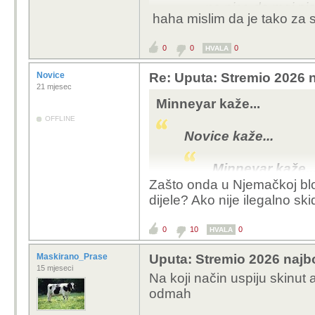
ne,pise da moj pi
haha mislim da je tako za 
https://real-debri
0
0
0
Kupi onda vpn koji podr
HVALA
Novice
Re: Uputa: Stremio 2026 n
21 mjesec
Minneyar kaže...
OFFLINE
Novice kaže...
Minneyar kaže..
Zašto onda u Njemačkoj bloki
Kolko ti se p
dijele? Ako nije ilegalno skid
= skidanje di
KAZNJAVA 
0
10
0
HVALA
UPLOAD/ TOR
prihvatit od
Maskirano_Prase
Uputa: Stremio 2026 najbo
postova kroz 
15 mjeseci
Na koji način uspiju skinut 
neki njemacki
odmah
Ne postoji šansa 