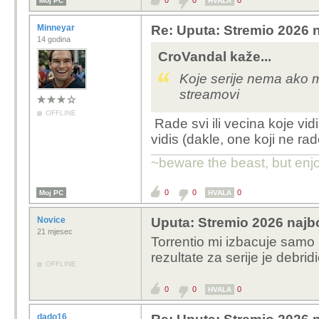
0
0
0
Moj PC
HVALA
Minneyar
Re: Uputa: Stremio 2026 n
14 godina
CroVandal kaže...
Koje serije nema ako m
streamovi
OFFLINE
Rade svi ili vecina koje vidis
vidis (dakle, one koji ne rad
~beware the beast, but enjo
0
0
0
Moj PC
HVALA
Novice
Uputa: Stremio 2026 najbo
21 mjesec
Torrentio mi izbacuje samo 1
rezultate za serije je debridi
OFFLINE
0
0
0
HVALA
dado16