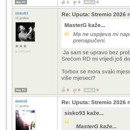
1
0
0
Moj PC
HVALA
sisko93
Re: Uputa: Stremio 2026 n
16 godina
MasterG kaže...
Ma ne uspijeva mi napr
prenapučeni.
Ja sam se upravo bez probl
OFFLINE
Srećom RD mi vrijedi još do
Torbox se mora svaki mjesec
više mjeseci?
0
0
0
Moj PC
HVALA
dado16
Re: Uputa: Stremio 2026 n
17 godina
sisko93 kaže...
MasterG kaže...