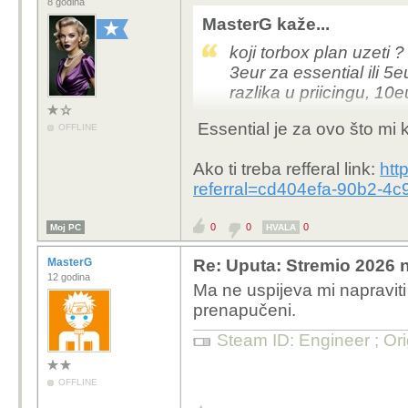
8 godina
MasterG kaže...
koji torbox plan uzeti 
3eur za essential ili 
razlika u priicingu, 10
Essential je za ovo što mi 
OFFLINE
zapravo nemrem ni acco
Ako ti treba refferal link:
htt
referral=cd404efa-90b2-4
0
0
0
Moj PC
HVALA
MasterG
Re: Uputa: Stremio 2026 n
12 godina
Ma ne uspijeva mi napraviti
prenapučeni.
Steam ID: Engineer ; Or
OFFLINE