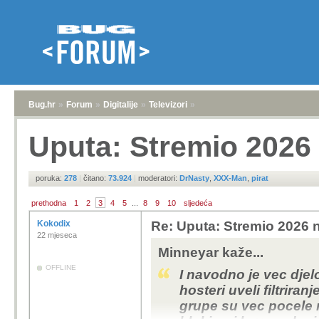
Bug.hr
»
Forum
»
Digitalije
»
Televizori
»
Uputa: Stremio 2026 
poruka:
278
|
čitano:
73.924
|
moderatori:
DrNasty
,
XXX-Man
,
pirat
prethodna
1
2
3
4
5
...
8
9
10
sljedeća
Kokodix
Re: Uputa: Stremio 2026 n
22 mjeseca
Minneyar kaže...
OFFLINE
I navodno je vec djel
hosteri uveli filtriran
grupe su vec pocele m