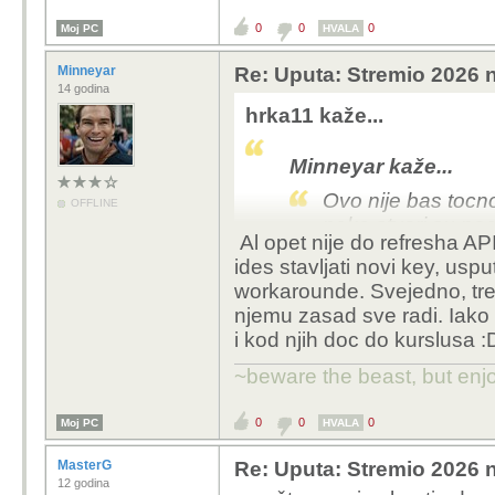
0
0
0
Moj PC
HVALA
Minneyar
Re: Uputa: Stremio 2026 n
14 godina
hrka11 kaže...
Minneyar kaže...
Ovo nije bas tocn
OFFLINE
neke stvari su poc
Al opet nije do refresha A
koje scraperi imp
ides stavljati novi key, usp
rezultat za koji su
workarounde. Svejedno, tren
release grupe vec 
njemu zasad sve radi. Iako
izbjegnu blokirane
i kod njih doc do kurslusa :
sve sto je bilo blok
su iduci koraci st
~beware the beast, but enjo
blokirati.
0
0
0
Moj PC
HVALA
nisam rekao da ce pror
refreshanjem povlaci s
MasterG
Re: Uputa: Stremio 2026 n
12 godina
drugim nazivima...ugl