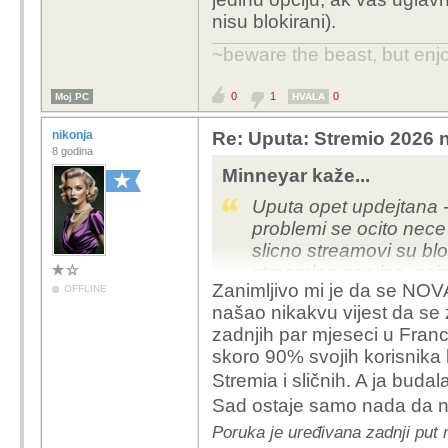
nisu blokirani).
~beware the beast, but enjo
0
1
0
Moj PC
HVALA
nikonja
Re: Uputa: Stremio 2026 n
8 godina
Minneyar kaže...
Uputa opet updejtana -
problemi se ocito nece
slicno streamovi su blo
streaming servisa, osim
Zanimljivo mi je da se NOVA
OFFLINE
se provuce kroz filter
našao nikakvu vijest da se z
preporucam Torbox kao 
zadnjih par mjeseci u Francu
uplacenih RD dana, moze
skoro 90% svojih korisnika
opciju, ak vas uglavnom
Stremia i sličnih. A ja budal
nisu blokirani).
Sad ostaje samo nada da 
Poruka je uređivana zadnji put 