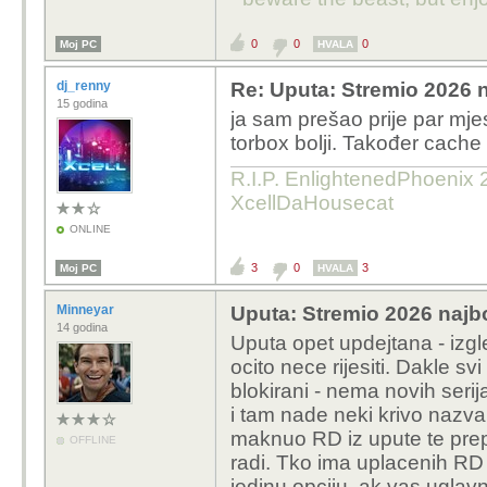
0
0
0
Moj PC
HVALA
dj_renny
Re: Uputa: Stremio 2026 n
15 godina
ja sam prešao prije par mje
torbox bolji. Također cache 
R.I.P. EnlightenedPhoenix 2
XcellDaHousecat
ONLINE
3
0
3
Moj PC
HVALA
Minneyar
Uputa: Stremio 2026 najbo
14 godina
Uputa opet updejtana - izgl
ocito nece rijesiti. Dakle 
blokirani - nema novih serij
i tam nade neki krivo nazva
maknuo RD iz upute te prep
OFFLINE
radi. Tko ima uplacenih RD 
jedinu opciju, ak vas uglavn