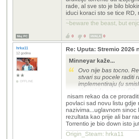
rade, al sve sto je bilo blokir
Dodaj sam torrentio i r
iduci koraci sto se tice RD,
ponovo zalipi,radit ce t
napravio i gledam sve
~beware the beast, but enjo
0
0
0
Moj PC
HVALA
hrka11
Re: Uputa: Stremio 2026 n
12 godina
Minneyar kaže...
Ovo nije bas tocno. Re
stvari su pocele raditi
OFFLINE
implementiraju (u smisl
sigurni da nece raditi
nisam rekao da ce proraditi
nazivati drukcije torr
povlaci sad novu listu gdje
neke stvari rade, al sve 
nazivima...uglavnom sinoc 
pitanje je koji su iduc
rezultata kao prije ali bar rad
vise toga blokirati.
Torrentio je bio down isto 
Origin_Steam: hrka11