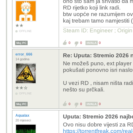
ono što sam ja shvatio da m
normalno...nema rezulta
RD rijetko koji link radi.
Torrentio je bio down i
btw uopće ne razumijem ovo
kaj trebam tamo namjestiti 
Steam ID: Engineer ; Origi
OFFLINE
0
0
0
Moj PC
HVALA
error_666
Re: Uputa: Stremio 2026 n
14 godina
Ne možeš puno, ext player
pokušati ponovno isri naslov
U vezi RD , nisam ništa radi
nešto su prčkali.
OFFLINE
0
0
0
Moj PC
HVALA
Aqualax
Uputa: Stremio 2026 najbo
20 mjeseci
Ovo nisu dobre vijesti za R
https://torrentfreak.com/re