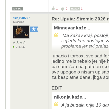
1
0
1
Moj PC
HVALA
picajzla0707
Re: Uputa: Stremio 2026 n
13 godina
Minneyar kaže...
Ma kakav kraj, postoji j
izgleda kao dostojan z
problema jer svi prelaze
ONLINE
u EU pa je manja sansa
ubacio i torbox, sve sad fer
buducnosti.
jedino me izhebalo jer nije h
pa sam išao na patreon (koj
sve upogonio nisam upisao r
za besplatne dane, jbga so
EDIT
nikonja kaže...
A ja budala prije 10 dan