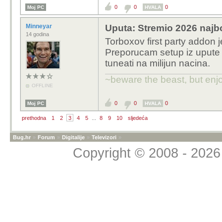
namjestio addon, riječ j
0
0
0
Moj PC
HVALA
izašla pa možda zato, 
kada sam doma
Minneyar
Uputa: Stremio 2026 najbo
14 godina
Torboxov first party addon 
Preporucam setup iz upute 
tuneati na milijun nacina.
~beware the beast, but enjo
OFFLINE
0
0
0
Moj PC
HVALA
prethodna
1
2
3
4
5
...
8
9
10
sljedeća
Bug.hr
»
Forum
»
Digitalije
»
Televizori
»
Copyright © 2008 - 2026 