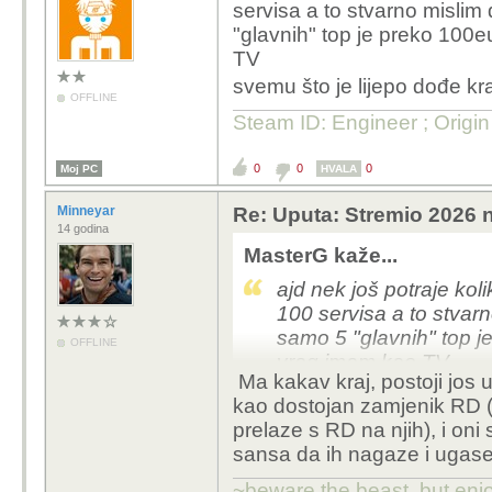
servisa a to stvarno mislim
"glavnih" top je preko 100e
TV
svemu što je lijepo dođe kr
OFFLINE
Steam ID: Engineer ; Origi
0
0
0
Moj PC
HVALA
Minneyar
Re: Uputa: Stremio 2026 n
14 godina
MasterG kaže...
ajd nek još potraje kol
100 servisa a to stvar
samo 5 "glavnih" top j
OFFLINE
vrag imam kao TV
Ma kakav kraj, postoji jos uv
svemu što je lijepo dođe kraj
kao dostojan zamjenik RD (i
prelaze s RD na njih), i oni
sansa da ih nagaze i ugase 
~beware the beast, but enjo