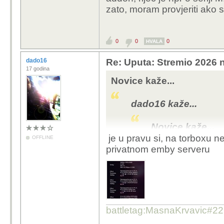
zato, moram provjeriti ak
addon(meni on uvijek iz
nema)
0
0
0
HVALA
dado16
Re: Uputa: Stremio 2026 n
17 godina
Novice kaže...
dado16 kaže...
Novice kaže...
je u pravu si, na torboxu 
OFFLINE
Torrentio mi 
privatnom emby serveru
koji mi izbacu
za vecinu toga ima 
torboxov addon(me
starije serije nema
battletag:MasnaKrvavic#2
Koristim direktan torb