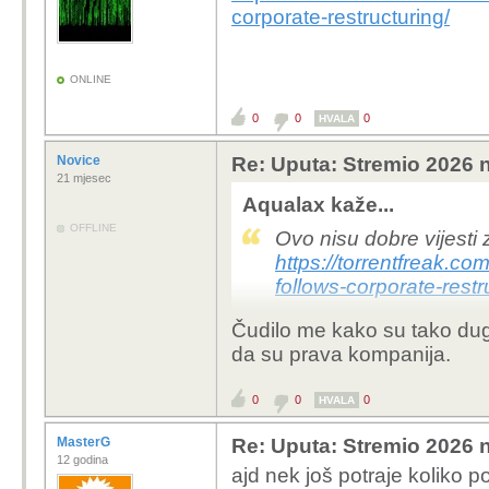
corporate-restructuring/
ONLINE
0
0
0
HVALA
Novice
Re: Uputa: Stremio 2026 n
21 mjesec
Aqualax kaže...
OFFLINE
Ovo nisu dobre vijesti
https://torrentfreak.c
follows-corporate-restr
Čudilo me kako su tako dug
da su prava kompanija.
0
0
0
HVALA
MasterG
Re: Uputa: Stremio 2026 n
12 godina
ajd nek još potraje koliko p