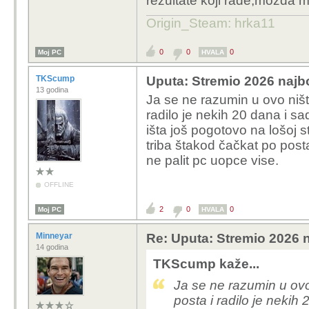
rezultate koji rade,mozda ma
Origin_Steam: hrka11
0
0
0
Moj PC
HVALA
TKScump
Uputa: Stremio 2026 najbo
13 godina
Ja se ne razumin u ovo ništ
radilo je nekih 20 dana i s
išta još pogotovo na lošoj st
triba štakod čačkat po posta
ne palit pc uopce vise.
OFFLINE
2
0
0
Moj PC
HVALA
Minneyar
Re: Uputa: Stremio 2026 n
14 godina
TKScump kaže...
Ja se ne razumin u ovo
posta i radilo je nekih