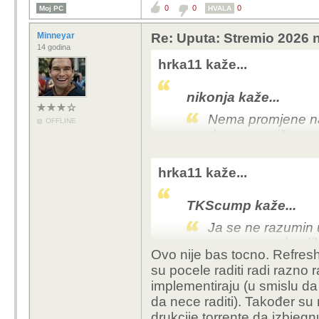
0
0
0
Moj PC
HVALA
Minneyar
Re: Uputa: Stremio 2026 n
14 godina
hrka11 kaže...
nikonja kaže...
Nema promjene na 
OFFLINE
dana.... a ništa 
Samo refreshaj api key 
hrka11 kaže...
ces rezultate koji rade
TKScump kaže...
Ja se ne razumin u
prvog posta i radi
Ovo nije bas tocno. Refresh
totalni kaos, muka
su pocele raditi radi razno
stremio lite hisens
implementiraju (u smislu da 
čačkat po postavka
da nece raditi). Također su
i ne palit pc uopce
drukcije torrente da izbjeg