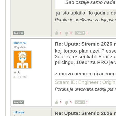
Sad ostaje samo nada
ja isto uplatio i to godinu d
Poruka je uređivana zadnji put 
1
0
1
Moj PC
HVALA
MasterG
Re: Uputa: Stremio 2026 n
12 godina
koji torbox plan uzeti ? ess
3eur za essential ili 5eur z
priicingu, 10eur za PRO je 
zapravo nemrem ni account n
OFFLINE
Steam ID: Engineer ; Origi
Poruka je uređivana zadnji put
1
0
1
Moj PC
HVALA
nikonja
Re: Uputa: Stremio 2026 n