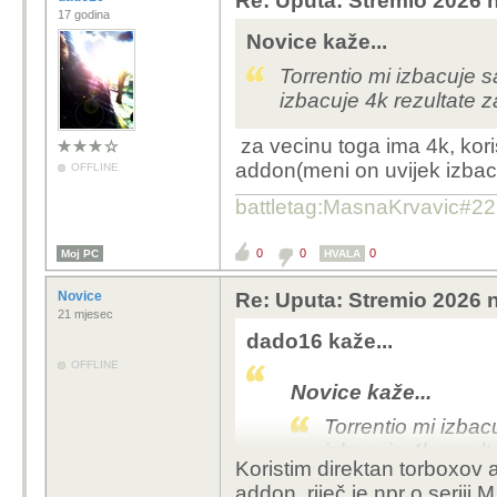
Re: Uputa: Stremio 2026 n
17 godina
Novice kaže...
Torrentio mi izbacuje s
izbacuje 4k rezultate za
za vecinu toga ima 4k, koris
addon(meni on uvijek izbaci
OFFLINE
battletag:MasnaKrvavic#2
0
0
0
Moj PC
HVALA
Novice
Re: Uputa: Stremio 2026 n
21 mjesec
dado16 kaže...
OFFLINE
Novice kaže...
Torrentio mi izbac
izbacuje 4k rezulta
Koristim direktan torboxov
addon, riječ je npr o seriji 
za vecinu toga ima 4k, 