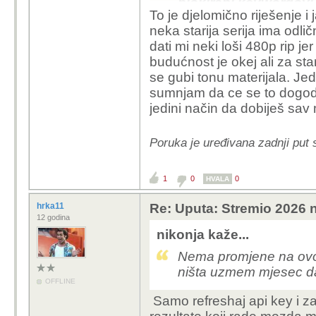
blokirani keywordovi
To je djelomično riješenje i 
funkcionira, trenutno
neka starija serija ima odlič
dati mi neki loši 480p rip 
budućnost je okej ali za stari
se gubi tonu materijala. Jed
sumnjam da ce se to dogoditi
jedini način da dobiješ sav 
Poruka je uređivana zadnji put 
1
0
0
HVALA
hrka11
Re: Uputa: Stremio 2026 n
12 godina
nikonja kaže...
Nema promjene na ovoj 
ništa uzmem mjesec da
OFFLINE
Samo refreshaj api key i zal