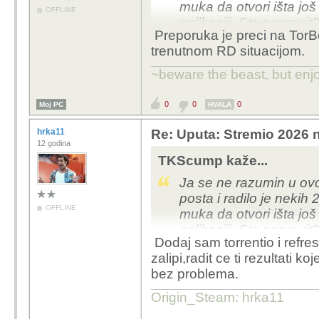
muka da otvori išta još
OFFLINE
aplikaciji. Sta napravi
Preporuka je preci na TorBo
san ja mislija to postav
trenutnom RD situacijom.
~beware the beast, but enjo
0
0
0
Moj PC
HVALA
hrka11
Re: Uputa: Stremio 2026 n
12 godina
TKScump kaže...
Ja se ne razumin u ovo
posta i radilo je nekih
OFFLINE
muka da otvori išta još
aplikaciji. Sta napravi
Dodaj sam torrentio i refre
san ja mislija to postav
zalipi,radit ce ti rezultati 
bez problema.
Origin_Steam: hrka11