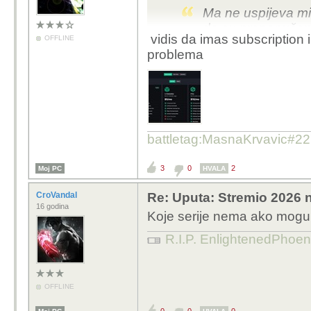
Ma ne uspijeva mi 
da su prenapučen
vidis da imas subscription i
OFFLINE
problema
Ja sam se upravo bez 
Srećom RD mi vrijedi j
produžio.
Torbox se mora svaki m
za više mjeseci?
battletag:MasnaKrvavic#2
3
0
2
Moj PC
HVALA
CroVandal
Re: Uputa: Stremio 2026 n
16 godina
Koje serije nema ako mogu 
R.I.P. EnlightenedPhoen
OFFLINE