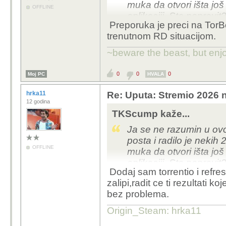
muka da otvori išta još
OFFLINE
aplikaciji. Sta napravi
Preporuka je preci na TorBo
san ja mislija to postav
trenutnom RD situacijom.
~beware the beast, but enjo
0
0
0
Moj PC
HVALA
hrka11
Re: Uputa: Stremio 2026 n
12 godina
TKScump kaže...
Ja se ne razumin u ovo
posta i radilo je nekih
OFFLINE
muka da otvori išta još
aplikaciji. Sta napravi
Dodaj sam torrentio i refre
san ja mislija to postav
zalipi,radit ce ti rezultati 
bez problema.
Origin_Steam: hrka11