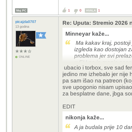
1
0
1
Moj PC
HVALA
picajzla0707
Re: Uputa: Stremio 2026 n
13 godina
Minneyar kaže...
Ma kakav kraj, postoji j
izgleda kao dostojan z
problema jer svi prelaze
ONLINE
u EU pa je manja sansa
ubacio i torbox, sve sad fer
buducnosti.
jedino me izhebalo jer nije h
pa sam išao na patreon (koj
sve upogonio nisam upisao r
za besplatne dane, jbga so
EDIT
nikonja kaže...
A ja budala prije 10 dan