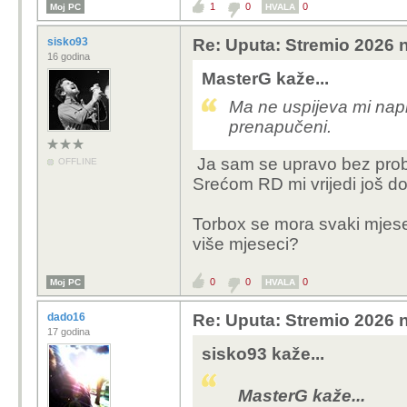
1
0
0
Moj PC
HVALA
sisko93
Re: Uputa: Stremio 2026 n
16 godina
MasterG kaže...
Ma ne uspijeva mi napr
prenapučeni.
Ja sam se upravo bez probl
OFFLINE
Srećom RD mi vrijedi još do
Torbox se mora svaki mjesec
više mjeseci?
0
0
0
Moj PC
HVALA
dado16
Re: Uputa: Stremio 2026 n
17 godina
sisko93 kaže...
MasterG kaže...