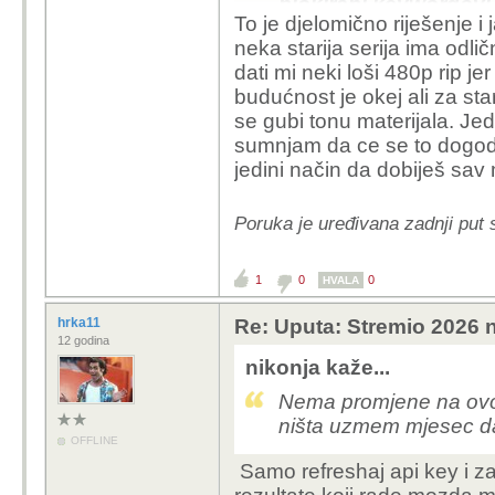
blokirani keywordovi
To je djelomično riješenje i 
funkcionira, trenutno
neka starija serija ima odlič
dati mi neki loši 480p rip 
budućnost je okej ali za stari
se gubi tonu materijala. Jed
sumnjam da ce se to dogoditi
jedini način da dobiješ sav 
Poruka je uređivana zadnji put 
1
0
0
HVALA
hrka11
Re: Uputa: Stremio 2026 n
12 godina
nikonja kaže...
Nema promjene na ovoj 
ništa uzmem mjesec da
OFFLINE
Samo refreshaj api key i zal