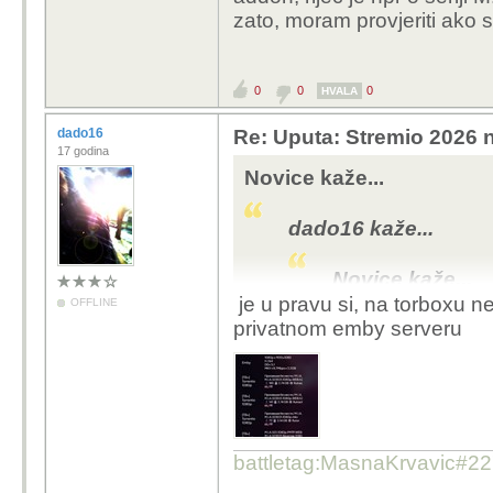
zato, moram provjeriti ak
addon(meni on uvijek iz
nema)
0
0
0
HVALA
dado16
Re: Uputa: Stremio 2026 n
17 godina
Novice kaže...
dado16 kaže...
Novice kaže...
je u pravu si, na torboxu 
OFFLINE
Torrentio mi 
privatnom emby serveru
koji mi izbacu
za vecinu toga ima 
torboxov addon(me
starije serije nema
battletag:MasnaKrvavic#2
Koristim direktan torb