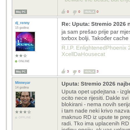
0
0
0
Moj PC
HVALA
dj_renny
Re: Uputa: Stremio 2026 n
15 godina
ja sam prešao prije par mje
torbox bolji. Također cache 
R.I.P. EnlightenedPhoenix 2
XcellDaHousecat
ONLINE
3
0
3
Moj PC
HVALA
Minneyar
Uputa: Stremio 2026 najbo
14 godina
Uputa opet updejtana - izgl
ocito nece rijesiti. Dakle 
blokirani - nema novih serij
i tam nade neki krivo nazva
maknuo RD iz upute te prep
OFFLINE
radi. Tko ima uplacenih RD 
jedinu opciju, ak vas uglavn