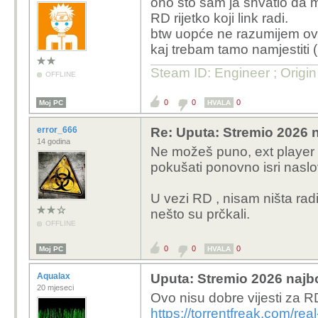
ono što sam ja shvatio da m
normalno...nema rezulta
RD rijetko koji link radi.
Torrentio je bio down i
btw uopće ne razumijem ovo
kaj trebam tamo namjestiti 
Steam ID: Engineer ; Origi
OFFLINE
0
0
0
Moj PC
HVALA
error_666
Re: Uputa: Stremio 2026 n
14 godina
Ne možeš puno, ext player
pokušati ponovno isri naslov
U vezi RD , nisam ništa radi
nešto su prčkali.
OFFLINE
0
0
0
Moj PC
HVALA
Aqualax
Uputa: Stremio 2026 najbo
20 mjeseci
Ovo nisu dobre vijesti za R
https://torrentfreak.com/re