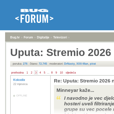
Bug.hr
»
Forum
»
Digitalije
»
Televizori
»
Uputa: Stremio 2026 
poruka:
276
|
čitano:
72.745
|
moderatori:
DrNasty
,
XXX-Man
,
pirat
prethodna
1
2
3
4
5
...
8
9
10
sljedeća
Kokodix
Re: Uputa: Stremio 2026 n
22 mjeseca
Minneyar kaže...
OFFLINE
I navodno je vec djel
hosteri uveli filtriran
grupe su vec pocele m