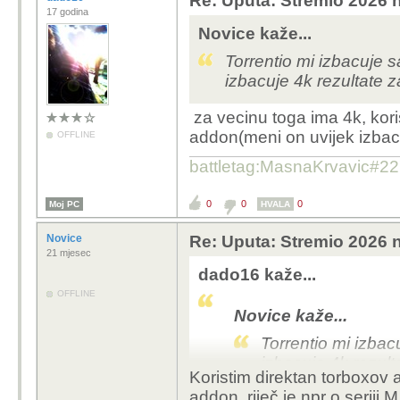
Re: Uputa: Stremio 2026 n
17 godina
Novice kaže...
Torrentio mi izbacuje s
izbacuje 4k rezultate za
za vecinu toga ima 4k, koris
addon(meni on uvijek izbaci
OFFLINE
battletag:MasnaKrvavic#2
0
0
0
Moj PC
HVALA
Novice
Re: Uputa: Stremio 2026 n
21 mjesec
dado16 kaže...
OFFLINE
Novice kaže...
Torrentio mi izbac
izbacuje 4k rezulta
Koristim direktan torboxov
addon, riječ je npr o seriji 
za vecinu toga ima 4k, 