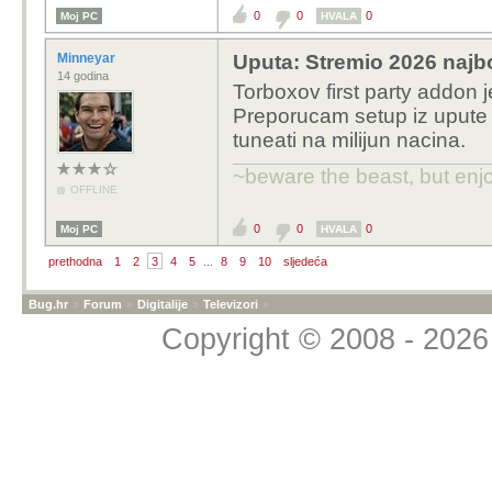
namjestio addon, riječ j
0
0
0
Moj PC
HVALA
izašla pa možda zato, 
kada sam doma
Minneyar
Uputa: Stremio 2026 najbo
14 godina
Torboxov first party addon 
Preporucam setup iz upute 
tuneati na milijun nacina.
~beware the beast, but enjo
OFFLINE
0
0
0
Moj PC
HVALA
prethodna
1
2
3
4
5
...
8
9
10
sljedeća
Bug.hr
»
Forum
»
Digitalije
»
Televizori
»
Copyright © 2008 - 2026 