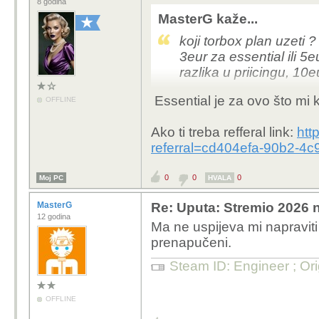
8 godina
MasterG kaže...
koji torbox plan uzeti 
3eur za essential ili 
razlika u priicingu, 10
Essential je za ovo što mi 
OFFLINE
zapravo nemrem ni acco
Ako ti treba refferal link:
htt
referral=cd404efa-90b2-4
0
0
0
Moj PC
HVALA
MasterG
Re: Uputa: Stremio 2026 n
12 godina
Ma ne uspijeva mi napraviti
prenapučeni.
Steam ID: Engineer ; Or
OFFLINE