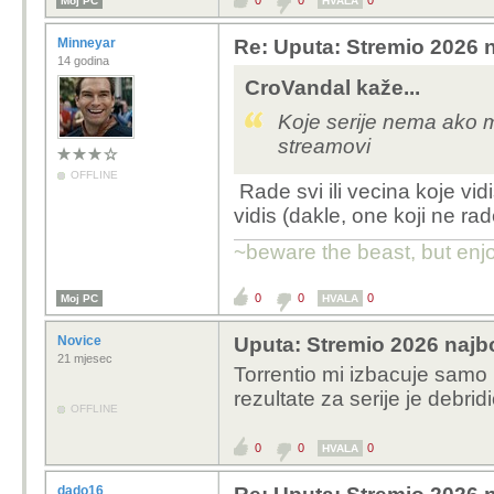
0
0
0
Moj PC
HVALA
Minneyar
Re: Uputa: Stremio 2026 n
14 godina
CroVandal kaže...
Koje serije nema ako m
streamovi
OFFLINE
Rade svi ili vecina koje vidis
vidis (dakle, one koji ne rad
~beware the beast, but enjo
0
0
0
Moj PC
HVALA
Novice
Uputa: Stremio 2026 najbo
21 mjesec
Torrentio mi izbacuje samo 1
rezultate za serije je debridi
OFFLINE
0
0
0
HVALA
dado16