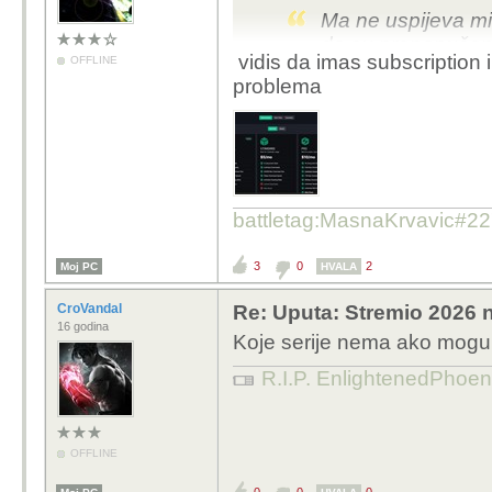
Ma ne uspijeva mi 
da su prenapučen
vidis da imas subscription i
OFFLINE
problema
Ja sam se upravo bez 
Srećom RD mi vrijedi j
produžio.
Torbox se mora svaki m
za više mjeseci?
battletag:MasnaKrvavic#2
3
0
2
Moj PC
HVALA
CroVandal
Re: Uputa: Stremio 2026 n
16 godina
Koje serije nema ako mogu 
R.I.P. EnlightenedPhoen
OFFLINE