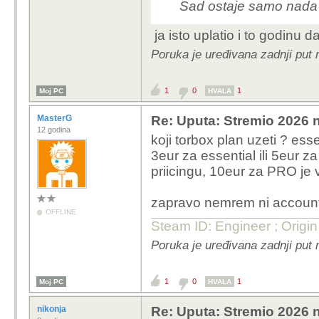
Sad ostaje samo nada
ja isto uplatio i to godinu d
Poruka je uređivana zadnji put 
1
0
1
Moj PC
HVALA
MasterG
Re: Uputa: Stremio 2026 n
12 godina
koji torbox plan uzeti ? ess
3eur za essential ili 5eur z
priicingu, 10eur za PRO je 
zapravo nemrem ni account n
OFFLINE
Steam ID: Engineer ; Origi
Poruka je uređivana zadnji put
1
0
1
Moj PC
HVALA
nikonja
Re: Uputa: Stremio 2026 n