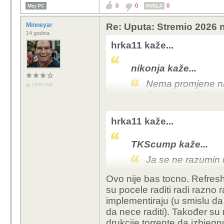
0
0
0
Moj PC
HVALA
Minneyar
Re: Uputa: Stremio 2026 n
14 godina
hrka11 kaže...
nikonja kaže...
Nema promjene na 
OFFLINE
dana.... a ništa 
Samo refreshaj api key 
hrka11 kaže...
ces rezultate koji rade
TKScump kaže...
Ja se ne razumin u
prvog posta i radi
Ovo nije bas tocno. Refresh
totalni kaos, muka
su pocele raditi radi razno
stremio lite hisens
implementiraju (u smislu da 
čačkat po postavka
da nece raditi). Također su
i ne palit pc uopce
drukcije torrente da izbjeg