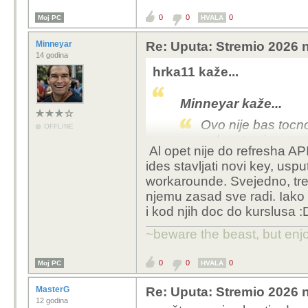
0
0
0
Moj PC
HVALA
Minneyar
Re: Uputa: Stremio 2026 n
14 godina
hrka11 kaže...
Minneyar kaže...
Ovo nije bas tocn
OFFLINE
neke stvari su poc
Al opet nije do refresha A
koje scraperi imp
ides stavljati novi key, usp
rezultat za koji su
workarounde. Svejedno, tren
release grupe vec 
njemu zasad sve radi. Iako
izbjegnu blokirane
i kod njih doc do kurslusa :
sve sto je bilo blok
su iduci koraci st
~beware the beast, but enjo
blokirati.
0
0
0
Moj PC
HVALA
nisam rekao da ce pror
refreshanjem povlaci s
MasterG
Re: Uputa: Stremio 2026 n
12 godina
drugim nazivima...ugl