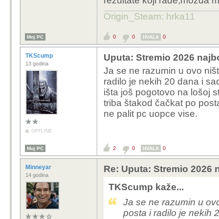
rezultate koji rade,mozda ma
Origin_Steam: hrka11
0
0
0
Moj PC
HVALA
TKScump
Uputa: Stremio 2026 najbo
13 godina
Ja se ne razumin u ovo ništ
radilo je nekih 20 dana i s
išta još pogotovo na lošoj st
triba štakod čačkat po posta
ne palit pc uopce vise.
OFFLINE
2
0
0
Moj PC
HVALA
Minneyar
Re: Uputa: Stremio 2026 n
14 godina
TKScump kaže...
Ja se ne razumin u ovo
posta i radilo je nekih