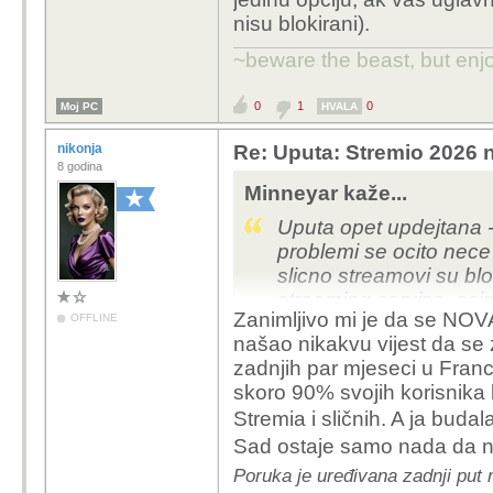
nisu blokirani).
~beware the beast, but enjo
0
1
0
Moj PC
HVALA
nikonja
Re: Uputa: Stremio 2026 n
8 godina
Minneyar kaže...
Uputa opet updejtana -
problemi se ocito nece
slicno streamovi su blo
streaming servisa, osim
Zanimljivo mi je da se NOVA
OFFLINE
se provuce kroz filter
našao nikakvu vijest da se z
preporucam Torbox kao 
zadnjih par mjeseci u Francu
uplacenih RD dana, moze
skoro 90% svojih korisnika
opciju, ak vas uglavnom
Stremia i sličnih. A ja budal
nisu blokirani).
Sad ostaje samo nada da 
Poruka je uređivana zadnji put 