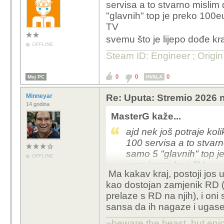
servisa a to stvarno mislim
"glavnih" top je preko 100e
TV
svemu što je lijepo dođe kr
OFFLINE
Steam ID: Engineer ; Origi
0
0
0
Moj PC
HVALA
Minneyar
Re: Uputa: Stremio 2026 n
14 godina
MasterG kaže...
ajd nek još potraje kol
100 servisa a to stvar
samo 5 "glavnih" top j
OFFLINE
vrag imam kao TV
Ma kakav kraj, postoji jos uv
svemu što je lijepo dođe kraj
kao dostojan zamjenik RD (i
prelaze s RD na njih), i oni
sansa da ih nagaze i ugase 
~beware the beast, but enjo