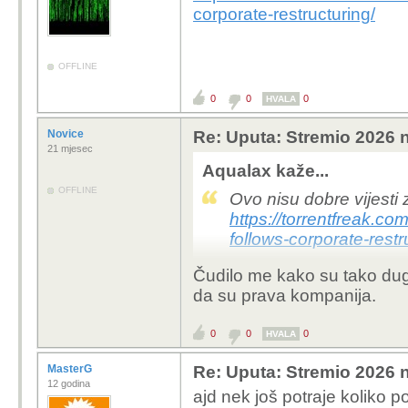
corporate-restructuring/
OFFLINE
0
0
0
HVALA
Novice
Re: Uputa: Stremio 2026 n
21 mjesec
Aqualax kaže...
OFFLINE
Ovo nisu dobre vijesti
https://torrentfreak.c
follows-corporate-restr
Čudilo me kako su tako dug
da su prava kompanija.
0
0
0
HVALA
MasterG
Re: Uputa: Stremio 2026 n
12 godina
ajd nek još potraje koliko p