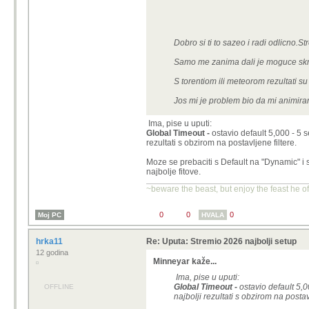
Dobro si ti to sazeo i radi odlicno.
Samo me zanima dali je moguce skrat
S torentiom ili meteorom rezultati s
Jos mi je problem bio da mi animiran
Ima, pise u uputi:
Global Timeout -
ostavio default 5,000 - 5 
rezultati s obzirom na postavljene filtere.
Moze se prebaciti s Default na "Dynamic" i s
najbolje fitove.
~beware the beast, but enjoy the feast he o
0
0
0
Moj PC
HVALA
hrka11
Re: Uputa: Stremio 2026 najbolji setup
12 godina
Minneyar kaže...
Ima, pise u uputi:
Global Timeout -
ostavio default 5,0
OFFLINE
najbolji rezultati s obzirom na postavl