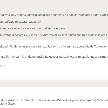
Stremi vec koju godinu koristim imam sve podeseno ali ajd htio sam ovo probat i radi
it vrijeme da izbaci rezultate?
u instant,a s ovim se ceka par sekundi da se pojave.
e crtane izbacuje HRV jezik prvi ako ima,ali to sam nakon supanja malo vise rijesi
sekundi. Po defaultu, pretraze se rezultati svih ukljucenih scrapera (dakle Torrentio,
manjiti interval. Ali onda potencijalno utjeces na kvalitetu rezultata jer nece nuzno
ffers~
00 - 5 sekundi. Po defaultu, pretraze se rezultati svih ukljucenih scrapera (dakle To
jene filtere.