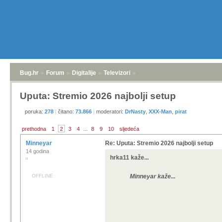
Bug.hr
»
Forum
»
Digitalije
»
Televizori
»
Uputa: Stremio 2026 najbolji setup
poruka:
278
|
čitano:
73.866
|
moderatori:
DrNasty
,
XXX-Man
,
pirat
prethodna
1
2
3
4
...
8
9
10
sljedeća
Minneyar
Re: Uputa: Stremio 2026 najbolji setup
14 godina
hrka11 kaže...
OFFLINE
Minneyar kaže...