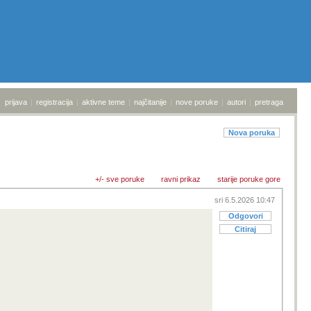
prijava
|
registracija
|
aktivne teme
|
najčitanije
|
nove poruke
|
autori
|
pretraga
Nova poruka
+/- sve poruke
ravni prikaz
starije poruke gore
sri 6.5.2026 10:47
Odgovori
Citiraj