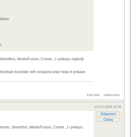
 dobro.
o.
 Stremthru, MediaFusion, Comet...) i prikazu najbolji
 docekati rezultate svih scrapera prije nego ti pokaze
trajni link
nadporuka
sri 6.5.2026 10:49
Odgovori
Citiraj
rrentio, Stremthru, MediaFusion, Comet...) i prikazu