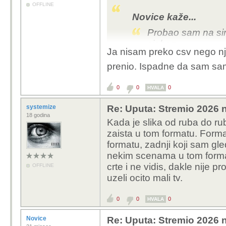
OFFLINE
Novice kaže...
Probao sam na simk
sjeban
Ja nisam preko csv nego nji
Kako? Ja sam mislim p
prenio. Ispadne da sam sa
tocno uhvatilo. A u Trak
sve ok
0
0
0
HVALA
systemize
Re: Uputa: Stremio 2026 n
18 godina
Kada je slika od ruba do ru
zaista u tom formatu. Form
formatu, zadnji koji sam gle
nekim scenama u tom forma
crte i ne vidis, dakle nije 
OFFLINE
uzeli ocito mali tv.
0
0
0
HVALA
Novice
Re: Uputa: Stremio 2026 n