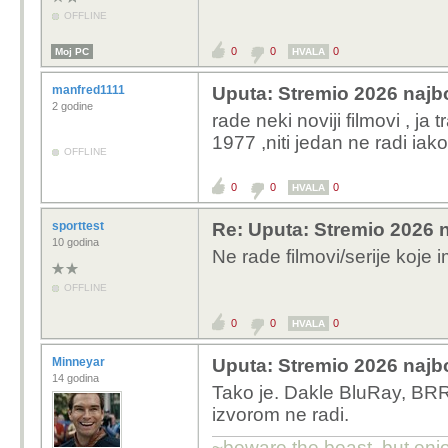
OFFLINE
0
0
0
Moj PC
HVALA
manfred1111
Uputa: Stremio 2026 najbo
2 godine
rade neki noviji filmovi , j
1977 ,niti jedan ne radi iak
OFFLINE
0
0
0
HVALA
sporttest
Re: Uputa: Stremio 2026 n
10 godina
Ne rade filmovi/serije koje
OFFLINE
0
0
0
HVALA
Minneyar
Uputa: Stremio 2026 najbo
14 godina
Tako je. Dakle BluRay, BRRip
izvorom ne radi.
~beware the beast, but enjo