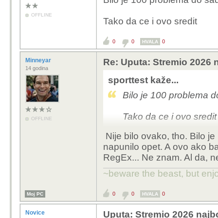
OFFLINE
Tako da ce i ovo sredit
0
0
0
HVALA
Minneyar
Re: Uputa: Stremio 2026 n
14 godina
sporttest kaže...
Bilo je 100 problema do
Tako da ce i ovo sredit
OFFLINE
Nije bilo ovako, tho. Bilo 
napunilo opet. A ovo ako ba
RegEx... Ne znam. Al da, ne
~beware the beast, but enjo
0
0
0
Moj PC
HVALA
Novice
Uputa: Stremio 2026 najbo