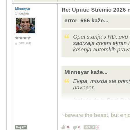
Minneyar
Re: Uputa: Stremio 2026 n
14 godina
error_666 kaže...
Opet s.anja s RD, evo
sadrzaja crveni ekran i
OFFLINE
kršenja autorskih prava
Minneyar kaže...
Ekipa, mozda ste primij
navecer.
Izgleda da je Real-Deb
izvor - WebDL, WebRIP,
skoro nista od serija, 
~beware the beast, but enjo
0
0
0
Moj PC
HVALA