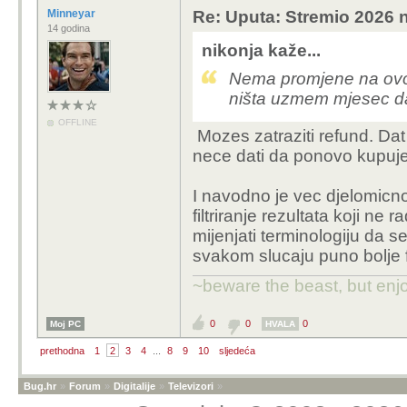
Minneyar
Re: Uputa: Stremio 2026 n
14 godina
nikonja kaže...
Nema promjene na ovoj 
ništa uzmem mjesec da
OFFLINE
Mozes zatraziti refund. Dat c
nece dati da ponovo kupujes
I navodno je vec djelomicno
filtriranje rezultata koji n
mijenjati terminologiju da s
svakom slucaju puno bolje f
~beware the beast, but enjo
0
0
0
Moj PC
HVALA
prethodna
1
2
3
4
...
8
9
10
sljedeća
Bug.hr
»
Forum
»
Digitalije
»
Televizori
»