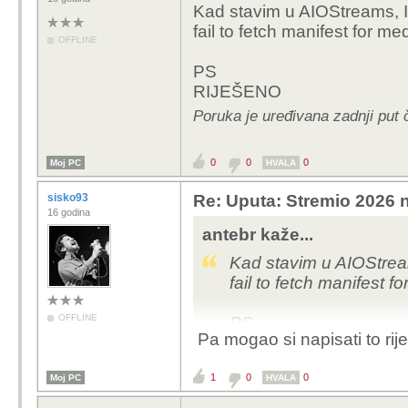
Kad stavim u AIOStreams, I
fail to fetch manifest for m
OFFLINE
PS
RIJEŠENO
Poruka je uređivana zadnji put 
0
0
0
Moj PC
HVALA
sisko93
Re: Uputa: Stremio 2026 n
16 godina
antebr kaže...
Kad stavim u AIOStream
fail to fetch manifest 
OFFLINE
PS
Pa mogao si napisati to rije
RIJEŠENO
1
0
0
Moj PC
HVALA