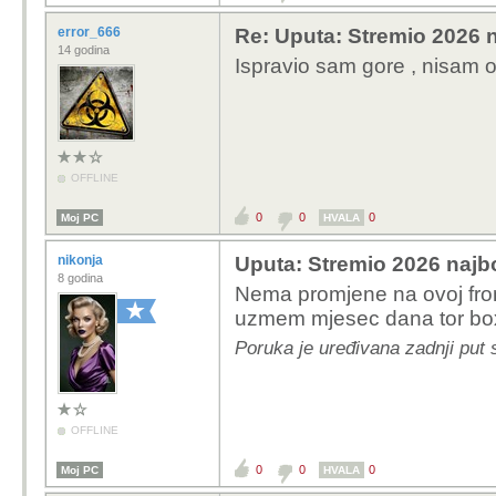
Updejtao sam uputu da 
debrid servis, uz dosta
error_666
Re: Uputa: Stremio 2026 n
14 godina
Ispravio sam gore , nisam o
Inace, ovakve stvari su
rijesile kroz neko vrijem
updejtam ponovo ako bu
OFFLINE
0
0
0
Moj PC
HVALA
nikonja
Uputa: Stremio 2026 najbo
8 godina
Nema promjene na ovoj front
uzmem mjesec dana tor bo
Poruka je uređivana zadnji put s
OFFLINE
0
0
0
Moj PC
HVALA