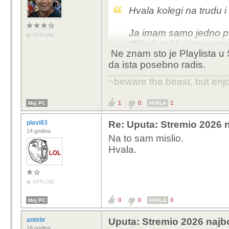
Hvala kolegi na trudu 
Ja imam samo jedno pit
OFFLINE
"Playlista" koju trenu
Ne znam sto je Playlista u S
da ista posebno radis.
Još jednom hvala :)
~beware the beast, but enjo
1
0
1
Moj PC
HVALA
plavi83
Re: Uputa: Stremio 2026 n
14 godina
Na to sam mislio.
Hvala.
OFFLINE
0
0
0
Moj PC
HVALA
antebr
Uputa: Stremio 2026 najbo
16 godina