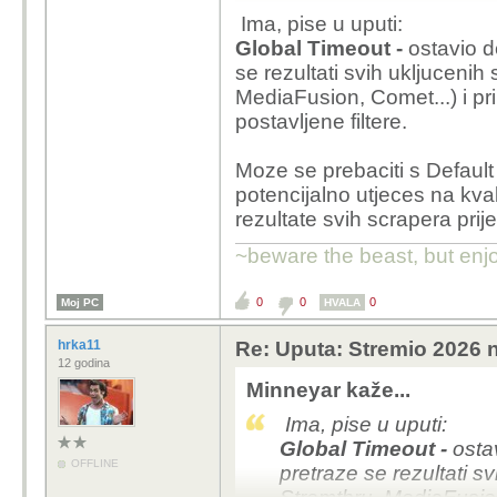
Ima, pise u uputi:
Global Timeout -
ostavio d
se rezultati svih ukljucenih
MediaFusion, Comet...) i pri
postavljene filtere.
Moze se prebaciti s Default 
potencijalno utjeces na kval
Dobro si ti to sazeo i 
rezultate svih scrapera prije
imam sve podeseno ali 
~beware the beast, but enjo
Samo me zanima dali je
rezultate?
0
0
0
Moj PC
HVALA
S torentiom ili meteoro
hrka11
Re: Uputa: Stremio 2026 n
12 godina
sekundi da se pojave.
Minneyar kaže...
Jos mi je problem bio 
Ima, pise u uputi:
prvi ako ima,ali to sam
Global Timeout -
osta
OFFLINE
pretraze se rezultati s