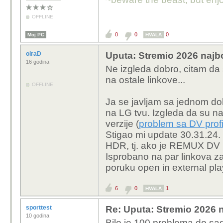
OFFLINE
0
0
0
Moj PC
HVALA
oiraD
Uputa: Stremio 2026 najbo
16 godina
Ne izgleda dobro, citam da se
na ostale linkove...
OFFLINE
Ja se javljam sa jednom dob
na LG tvu. Izgleda da su 
verzije (
problem sa DV prof
Stigao mi update 30.31.24. 
HDR, tj. ako je REMUX DV p
Isprobano na par linkova za
poruku open in external play
6
0
1
HVALA
sporttest
Re: Uputa: Stremio 2026 n
10 godina
Bilo je 100 problema do sad 