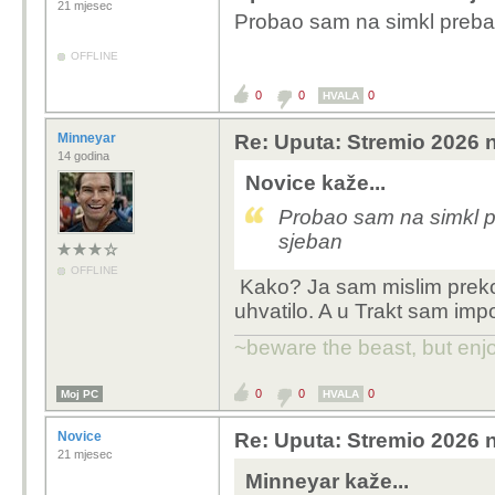
21 mjesec
Probao sam na simkl prebacit
OFFLINE
0
0
0
HVALA
Minneyar
Re: Uputa: Stremio 2026 n
14 godina
Novice kaže...
Probao sam na simkl pre
sjeban
OFFLINE
Kako? Ja sam mislim preko 
uhvatilo. A u Trakt sam impor
~beware the beast, but enjo
0
0
0
Moj PC
HVALA
Novice
Re: Uputa: Stremio 2026 n
21 mjesec
Minneyar kaže...