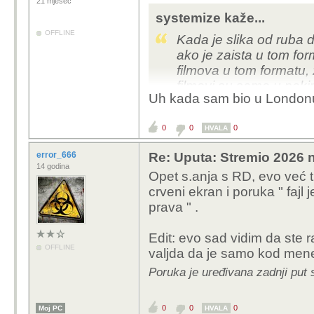
21 mjesec
systemize kaže...
OFFLINE
Kada je slika od ruba d
ako je zaista u tom f
filmova u tom formatu, 
filmovi su samo u nek
Uh kada sam bio u Londonu 
gledas u mraku u biti c
nego sto smo se zajebali
0
0
0
HVALA
error_666
Re: Uputa: Stremio 2026 n
14 godina
Opet s.anja s RD, evo već 
crveni ekran i poruka " fajl
prava " .
Edit: evo sad vidim da ste r
OFFLINE
valjda da je samo kod men
Poruka je uređivana zadnji put 
0
0
0
Moj PC
HVALA