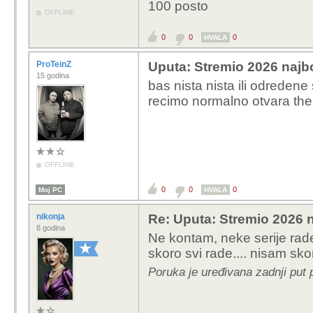
100 posto
OFFLINE
0
0
0
HVALA
ProTeinZ
Uputa: Stremio 2026 najbo
15 godina
bas nista nista ili odredene
recimo normalno otvara the
OFFLINE
0
0
0
Moj PC
HVALA
nikonja
Re: Uputa: Stremio 2026 n
8 godina
Ne kontam, neke serije rade
skoro svi rade.... nisam skon
Poruka je uređivana zadnji put 