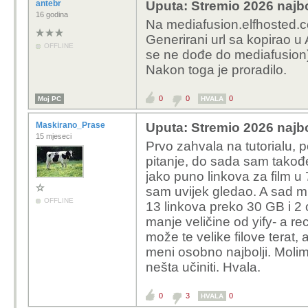
antebr
Uputa: Stremio 2026 najbo
16 godina
Na mediafusion.elfhosted.c
Generirani url sa kopirao u
OFFLINE
se ne dođe do mediafusion)
Nakon toga je proradilo.
0
0
0
Moj PC
HVALA
Maskirano_Prase
Uputa: Stremio 2026 najbo
15 mjeseci
Prvo zahvala na tutorialu, 
pitanje, do sada sam takođe
jako puno linkova za film u
sam uvijek gledao. A sad mi 
OFFLINE
13 linkova preko 30 GB i 2
manje veličine od yify- a r
može te velike filove terat,
meni osobno najbolji. Moli
nešta učiniti. Hvala.
0
3
0
HVALA