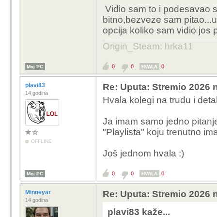
Stremthru, MediaFusion,
Vidio sam to i podesavao sam
obzirom na postavljene 
bitno,bezveze sam pitao...
opcija koliko sam vidio jos 
Moze se prebaciti s Def
onda potencijalno utjec
Origin_Steam: hrka11
docekati rezultate svih
fitove.
0
0
0
Moj PC
HVALA
plavi83
Re: Uputa: Stremio 2026 n
14 godina
Hvala kolegi na trudu i det
Ja imam samo jedno pitanje,
"Playlista" koju trenutno i
OFFLINE
Još jednom hvala :)
0
0
0
Moj PC
HVALA
Minneyar
Re: Uputa: Stremio 2026 n
14 godina
plavi83 kaže...