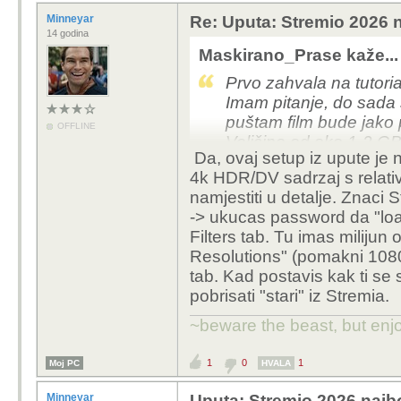
Minneyar
Re: Uputa: Stremio 2026 n
14 godina
Maskirano_Prase kaže...
Prvo zahvala na tutori
Imam pitanje, do sada 
puštam film bude jako p
OFFLINE
Veličine od oko 1-2 GB
Da, ovaj setup iz upute je n
film nudi 15-tak linkov
4k HDR/DV sadrzaj s relati
7-8 GB. Ne razumijem z
namjestiti u detalje. Znaci
recimo ko prije što sa
-> ukucas password da "loa
filove terat, a i da mo
Filters tab. Tu imas milijun 
osobno najbolji. Molim
Resolutions" (pomakni 1080p
nešta učiniti. Hvala.
tab. Kad postavis kak ti se
pobrisati "stari" iz Stremia.
~beware the beast, but enjo
1
0
1
Moj PC
HVALA
Minneyar
Uputa: Stremio 2026 najbo