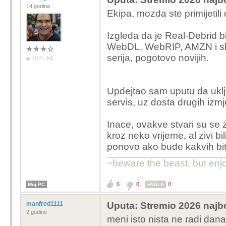
14 godina
Ekipa, mozda ste primijetili
Izgleda da je Real-Debrid b
WebDL, WebRIP, AMZN i slicn
serija, pogotovo novijih.
OFFLINE
Updejtao sam uputu da uklju
servis, uz dosta drugih izmj
Inace, ovakve stvari su se z
kroz neko vrijeme, al zivi b
ponovo ako bude kakvih bitn
~beware the beast, but enjo
6
0
0
Moj PC
HVALA
manfred1111
Uputa: Stremio 2026 najbo
2 godine
meni isto nista ne radi dana