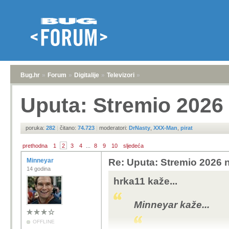
Bug.hr
»
Forum
»
Digitalije
»
Televizori
»
Uputa: Stremio 2026 
poruka:
282
|
čitano:
74.723
|
moderatori:
DrNasty
,
XXX-Man
,
pirat
prethodna
1
2
3
4
...
8
9
10
sljedeća
Minneyar
Re: Uputa: Stremio 2026 n
14 godina
hrka11 kaže...
Minneyar kaže...
OFFLINE