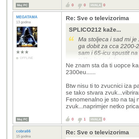
0
0
0
Moj PC
HVALA
MEGATAMA
Re: Sve o televizorima
13 godina
SPLICO212 kaže...
Ma stoljeca i sad mi j
ga dobit za cca 2200-
sam i 65-icu spustit na 
OFFLINE
toliko isao dolje samo 
Ne znam sta da ti uopce k
iza panela je bolesna s
2300eu......
Btw nisu ti to zvucnici iza p
se tako stvara zvuk...vibrir
Fenomenalno je sto na taj 
zvuk...naprimjer netko prica
0
1
0
Moj PC
HVALA
cobra66
Re: Sve o televizorima
15 godina