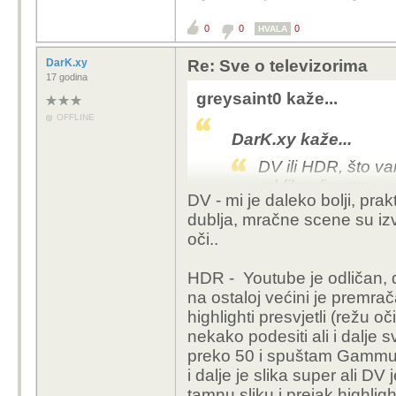
0
0
0
HVALA
DarK.xy
Re: Sve o televizorima
17 godina
greysaint0 kaže...
OFFLINE
DarK.xy kaže...
DV ili HDR, što va
od filma/izvora..
DV - mi je daleko bolji, pra
dublja, mračne scene su izv
oči..
Subjektivno (odokativn
Bolje djeluju nekako du
HDR - Youtube je odličan, 
TV bio HDR10/10+ dok 
na ostaloj većini je premr
tjera u DV.
highlighti presvjetli (režu 
nekako podesiti ali i dalje 
Doduše ovaj komentar stoji samo za
XsX jako loša - puno ljudi se žali 
preko 50 i spuštam Gammu na
developera ne zna niti ispravno imp
i dalje je slika super ali DV j
"srećom" nisam niti time previše op
tamnu sliku i prejak highli