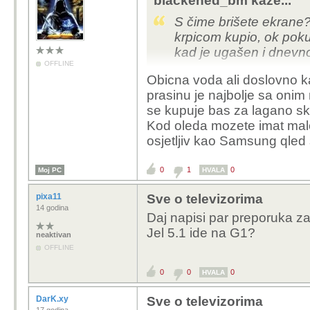
blackened_bm kaže...
S čime brišete ekrane
krpicom kupio, ok poku
kad je ugašen i dnevno 
OFFLINE
Obicna voda ali doslovno k
OLED u pitanju ali i na 
prasinu je najbolje sa onim
se kupuje bas za lagano sk
Kod oleda mozete imat malo
osjetljiv kao Samsung qled 
0
1
0
Moj PC
HVALA
pixa11
Sve o televizorima
14 godina
Daj napisi par preporuka z
Jel 5.1 ide na G1?
neaktivan
OFFLINE
0
0
0
HVALA
DarK.xy
Sve o televizorima