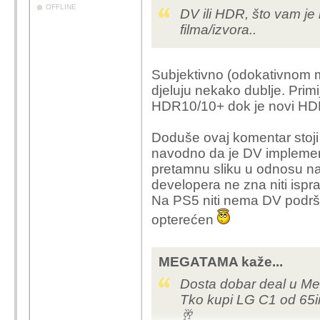
OFFLINE
DV ili HDR, što vam je 
filma/izvora..
Subjektivno (odokativnom m
djeluju nekako dublje. Primi
HDR10/10+ dok je novi HDR1
Doduše ovaj komentar stoji
navodno da je DV implementa
pretamnu sliku u odnosu na
developera ne zna niti ispr
Na PS5 niti nema DV podršk
opterećen
MEGATAMA kaže...
Dosta dobar deal u Med
Tko kupi LG C1 od 65i
🥂