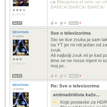
Blaugrana al vent, un cri
BARCA! BARCA! BARCA!
OFFLINE
0
0
0
Moj PC
HVALA
MEGATAMA
Sve o televizorima
13 godina
Sto se tice zvuka ja sam ta
na YT jer mi niti jedan od z
zvuk.
Ali najbolji zvuk mi je kad 
time se ne moze mjerit ni 
OFFLINE
moj pc.
0
1
0
Moj PC
HVALA
MEGATAMA
Re: Sve o televizorima
13 godina
antimadridista kaže...
Koje postavke za HDR 