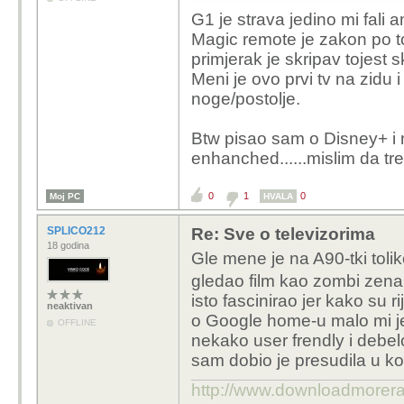
G1 je strava jedino mi fali a
Magic remote je zakon po t
primjerak je skripav tojest s
Meni je ovo prvi tv na zidu
noge/postolje.
Btw pisao sam o Disney+ i 
enhanched......mislim da tren
0
1
0
Moj PC
HVALA
SPLICO212
Re: Sve o televizorima
18 godina
Gle mene je na A90-tki tol
gledao film kao zombi zena 
isto fascinirao jer kako su r
neaktivan
o Google home-u malo mi j
OFFLINE
nekako user frendly i debe
sam dobio je presudila u ko
http://www.downloadmorer