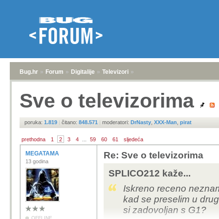
Bug.hr
»
Forum
»
Digitalije
»
Televizori
»
Sve o televizorima
poruka:
1.819
|
čitano:
848.571
|
moderatori:
DrNasty
,
XXX-Man
,
pirat
prethodna
1
2
3
4
...
59
60
61
sljedeća
MEGATAMA
Re: Sve o televizorima
13 godina
SPLICO212 kaže...
Iskreno receno neznam 
kad se preselim u drugi
si zadovoljan s G1?
OFFLINE