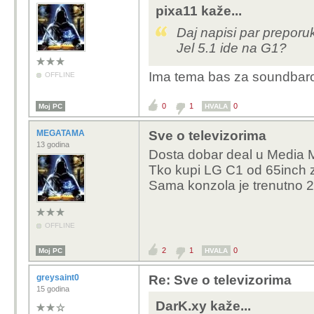
pixa11 kaže...
Daj napisi par preporu
Jel 5.1 ide na G1?
Ima tema bas za soundbaro
OFFLINE
0
1
0
Moj PC
HVALA
MEGATAMA
Sve o televizorima
13 godina
Dosta dobar deal u Media M
Tko kupi LG C1 od 65inch z
Sama konzola je trenutno 
OFFLINE
2
1
0
Moj PC
HVALA
greysaint0
Re: Sve o televizorima
15 godina
DarK.xy kaže...