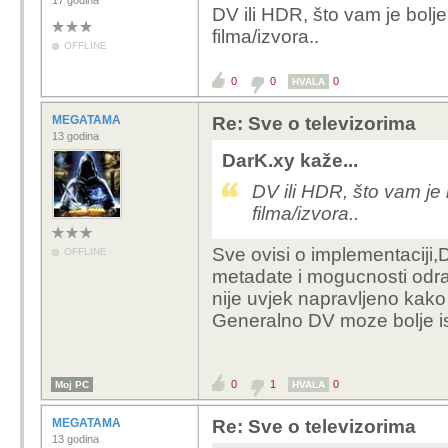
17 godina
DV ili HDR, što vam je bolj
filma/izvora..
OFFLINE
0
0
0
HVALA
MEGATAMA
Re: Sve o televizorima
13 godina
DarK.xy kaže...
DV ili HDR, što vam je 
filma/izvora..
Sve ovisi o implementaciji,D
OFFLINE
metadate i mogucnosti odra
nije uvjek napravljeno kako
Generalno DV moze bolje is
0
1
0
Moj PC
HVALA
MEGATAMA
Re: Sve o televizorima
13 godina