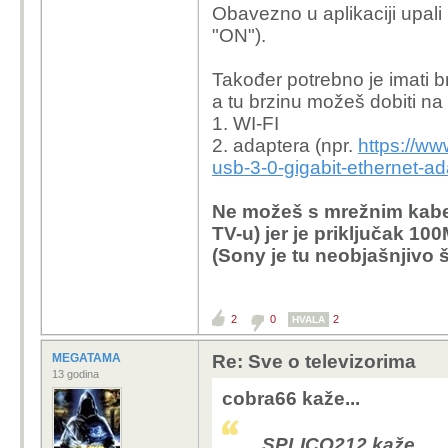
Obavezno u aplikaciji upali
"ON").
Također potrebno je imati b
a tu brzinu možeš dobiti na
1. WI-FI
2. adaptera (npr.
https://ww
usb-3-0-gigabit-ethernet-ad
Ne možeš s mrežnim kabel
TV-u) jer je priključak 100
(Sony je tu neobjašnjivo š
2
0
2
HVALA
MEGATAMA
Re: Sve o televizorima
13 godina
cobra66 kaže...
SPLICO212 kaže...