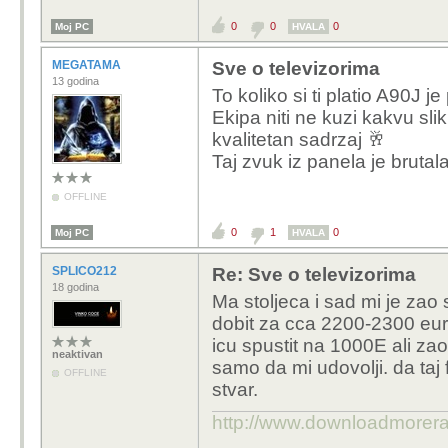
0
0
0
Moj PC
HVALA
MEGATAMA
Sve o televizorima
13 godina
To koliko si ti platio A90J 
Ekipa niti ne kuzi kakvu sli
kvalitetan sadrzaj 🥂
Taj zvuk iz panela je brutal
OFFLINE
0
1
0
Moj PC
HVALA
SPLICO212
Re: Sve o televizorima
18 godina
Ma stoljeca i sad mi je zao
dobit za cca 2200-2300 eu
icu spustit na 1000E ali zao m
neaktivan
samo da mi udovolji. da taj
OFFLINE
stvar.
http://www.downloadmorer