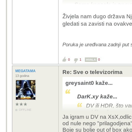
Sama konzola je trenu
Živjela nam dugo država N
gledati sa zavisti na ovak
Poruka je uređivana zadnji put 
0
1
0
HVALA
MEGATAMA
Re: Sve o televizorima
13 godina
greysaint0 kaže...
DarK.xy kaže...
DV ili HDR, što va
OFFLINE
od filma/izvora..
Ja igram u DV na XsX,odlicn
od nule nego "prilagodjena
Boje su bolje out of box ak
Subjektivno (odokativn