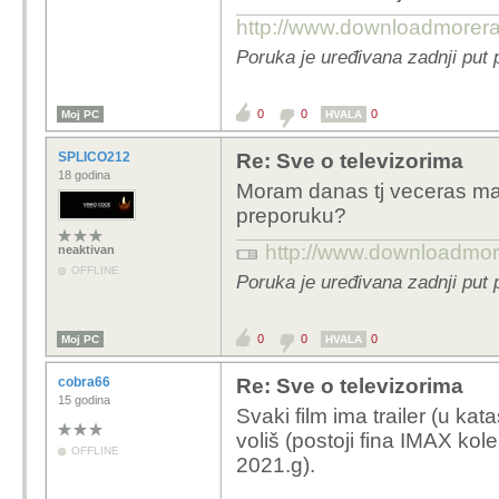
http://www.downloadmorer
Poruka je uređivana zadnji put
0
0
0
Moj PC
HVALA
SPLICO212
Re: Sve o televizorima
18 godina
Moram danas tj veceras mal
preporuku?
http://www.downloadmo
neaktivan
OFFLINE
Poruka je uređivana zadnji put
0
0
0
Moj PC
HVALA
cobra66
Re: Sve o televizorima
15 godina
Svaki film ima trailer (u kat
voliš (postoji fina IMAX kol
OFFLINE
2021.g).