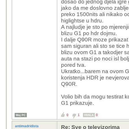
dosao do jednog djela igre gd
jako da me doslovno zablje
preko 1500nits ali nikako o
higlightse u hdru.
A najludje je sto po mjerenj
blizu G1 po hdr dojmu.
I dalje Q90R moze prikazat sv
sam siguran ali sto se tice h
blizu ovom G1 a takodjer s
auta na stazi po noci isl bol
pored tva.
Ukratko...barem na ovom G
koristenja HDR je nevjerova
Q90R.
Volio bih da mogu testirat k
G1 prikazuje.
0
1
0
Moj PC
HVALA
antimadridista
Re: Sve o televizorima