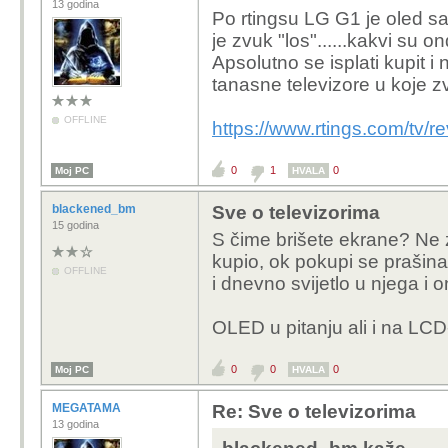
13 godina
Po rtingsu LG G1 je oled s
je zvuk "los"......kakvi su ond
Apsolutno se isplati kupit
tanasne televizore u koje z
OFFLINE
https://www.rtings.com/tv/r
0
1
0
Moj PC
HVALA
blackened_bm
Sve o televizorima
15 godina
S čime brišete ekrane? Ne 
kupio, ok pokupi se prašina
OFFLINE
i dnevno svijetlo u njega i 
OLED u pitanju ali i na LCD-u
0
0
0
Moj PC
HVALA
MEGATAMA
Re: Sve o televizorima
13 godina