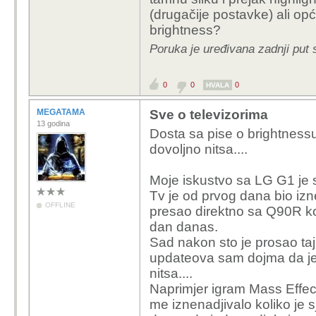
(drugačije postavke) ali opć
MEGATAMA kaže...
brightness?
Poruka je uređivana zadnji put 
Dosta dobar deal 
Tko kupi LG C1 od
series S 🥂
0
0
0
HVALA
Sama konzola je 
MEGATAMA
Sve o televizorima
13 godina
Dosta sa pise o brightnessu n
Živjela nam dugo država Njemačka, 
dovoljno nitsa....
dealove
Moje iskustvo sa LG G1 je s
Tv je od prvog dana bio izn
OFFLINE
presao direktno sa Q90R koji
dan danas.
Sad nakon sto je prosao taj 
updateova sam dojma da je t
nitsa....
Naprimjer igram Mass Effec
me iznenadjivalo koliko je 