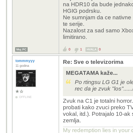
na HDR10 da bude jednako t
Bolje djeluju nekako du
HGIG podrsku.
TV bio HDR10/10+ dok 
Ne sumnjam da ce nativne Dol
tjera u DV.
te serije.
Nazalost za sad samo Xbox 
Doduše ovaj komentar stoji samo za
XsX jako loša - puno ljudi se žali 
limitirano.
developera ne zna niti ispravno imp
"srećom" nisam niti time previše op
0
1
0
Moj PC
HVALA
tommmyyy
Re: Sve o televizorima
11 godina
MEGATAMA kaže...
Po rtingsu LG G1 je ol
rec da je zvuk "los".....
OFFLINE
Zvuk na C1 je totalni horr
probati kako zvuci preko TV
vokal, itd.). Potrajalo 10-ak
zemlja.
My redemption lies in your