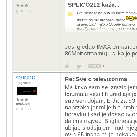
SPLICO212 kaže...
OFFLINE
Gle mene je na A90-tki toliko fasci
mislila da me mozdani strefio
strava. Sad malo o Google home-u m
frendly i debelo sam vagao izmedu G
Jesi gledao IMAX enhanced f
80Mbit streamu) - slika je pe
0
0
0
HVALA
SPLICO212
Re: Sve o televizorima
18 godina
Ma krivo sam se izrazio je
forumu,u vezi tih uredjaja 
savrsen dojam. E da za 83 i
neaktivan
nabrzaka jer mi je bio prob
OFFLINE
boravku i kad je dosao tv 
da ima najveci Brightness j
ubijao s odsjajem i radi nj
ovih 65 incha mi je nekako