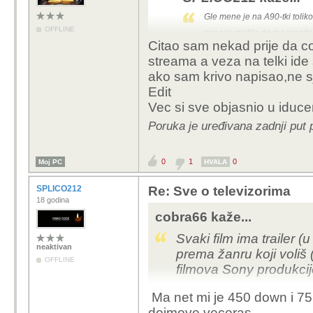
Gle mene je na A90-tki tolik
OFFLINE
zena je mislila da me mozdan
iza panela to je strava. Sa
Citao sam nekad prije da co
mi je ipak nekako user fren
streama a veza na telki ide
je presudila u korist A90j
ako sam krivo napisao,ne s
Edit
Jesi gledao IMAX enhan
Vec si sve objasnio u iduc
tv-u (u 80Mbit streamu) 
Poruka je uređivana zadnji pu
0
1
0
Moj PC
HVALA
SPLICO212
Re: Sve o televizorima
18 godina
cobra66 kaže...
Svaki film ima trailer (u
neaktivan
prema žanru koji voliš 
OFFLINE
filmova Sony produkcij
Ma net mi je 450 down i 75 
Obavezno u aplikaciji u
dojmove veceras