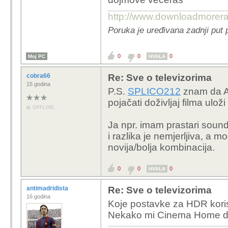
automatski "ON").
http://www.downloadmorer
Također potrebno je im
Poruka je uređivana zadnji put
115Mbps
, a tu brzinu
1. WI-FI
2. adaptera (npr.
https
0
0
0
Moj PC
HVALA
ue305-usb-3-0-gigabit
cobra66
Re: Sve o televizorima
15 godina
P.S.
SPLICO212
Ne možeš s mrežnim k
znam da A9
pojačati doživljaj filma ulož
porta na TV-u) jer je 
OFFLINE
koristiti adapter (Son
Ja npr. imam prastari so
i razlika je nemjerljiva, a 
novija/bolja kombinacija.
0
0
0
HVALA
antimadridista
Re: Sve o televizorima
16 godina
Koje postavke za HDR koris
Nekako mi Cinema Home daj