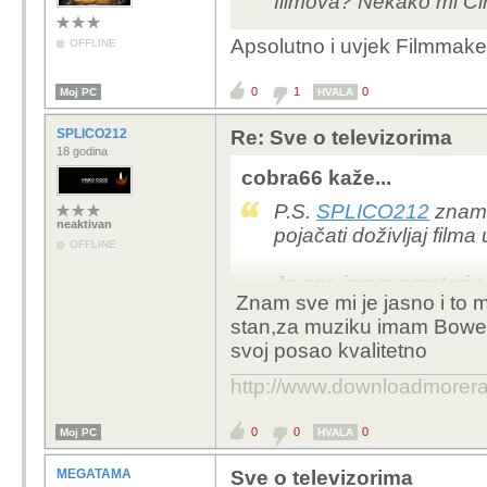
filmova? Nekako mi Ci
Apsolutno i uvjek Filmma
OFFLINE
0
1
0
Moj PC
HVALA
SPLICO212
Re: Sve o televizorima
18 godina
cobra66 kaže...
P.S.
SPLICO212
znam 
neaktivan
pojačati doživljaj filma
OFFLINE
Ja npr. imam prastar
Znam sve mi je jasno i to m
FSW100) i razlika je ne
stan,za muziku imam Bowers
daje neka novija/bolja
svoj posao kvalitetno
http://www.downloadmorer
0
0
0
Moj PC
HVALA
MEGATAMA
Sve o televizorima