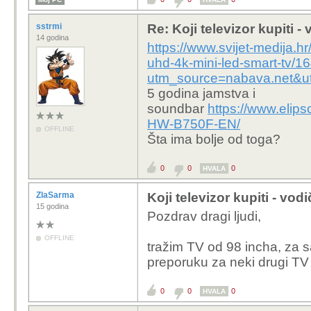
sstrmi
Re: Koji televizor kupiti -
14 godina
https://www.svijet-medija.h
uhd-4k-mini-led-smart-tv/1
utm_source=nabava.net&u
5 godina jamstva i
soundbar
https://www.eli
HW-B750F-EN/
OFFLINE
Šta ima bolje od toga?
0
0
0
HVALA
ZlaSarma
Koji televizor kupiti - vod
15 godina
Pozdrav dragi ljudi,
OFFLINE
tražim TV od 98 incha, za 
preporuku za neki drugi TV
0
0
0
HVALA