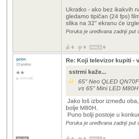
Ali tko god se odluči 
Ukratko - ako bez ikakvih n
nekog tipa uglađivanja
gledamo tipičan (24 fps) fil
TCL Motion clarity) 24 
slika na 32" ekranu će izgle
jako neugodno. Sa ugl
Poruka je uređivana zadnji put 
slika izgleda potpuno
opera efekt.
0
0
0
HVALA
gelon
Re: Koji televizor kupiti -
13 godina
sstrmi kaže...
OFFLINE
65" Neo QLED QN70F 
vs 65" Mini LED M80H
Jako loš izbor između oba, n
bolje M80H.
Puno bolji postoje u konkur
Poruka je uređivana zadnji put 
0
0
0
Moj PC
HVALA