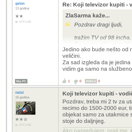
razlika između bilo ko
gelon
Re: Koji televizor kupiti -
pa može svih 690e za 
13 godina
ZlaSarma kaže...
OFFLINE
Pozdrav dragi ljudi,
tražim TV od 98 incha
tko preporuku za neki 
Jedino ako bude nešto od no
rangu?
veličini.
Za sad izgleda da je jedina
vidim ga samo na službenoj 
1
0
0
Moj PC
HVALA
natal
Koji televizor kupiti - vod
15 godina
Pozdrav, treba mi 2 tv za u
recimo do 1500-2000 eur, ti t
objekat samo za utakmice sad
stoje do daljnjeg.
OFFLINE
Ako napredujem, prati me. 