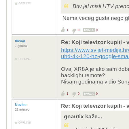
OFFLINE
Btw jel misli HTV preno
Nema veceg gusta nego gleda
1
0
0
HVALA
basad
Re: Koji televizor kupiti -
7 godina
https://www.svijet-medija.hr
uhd-4k-120-hz-google-smar
OFFLINE
Ovaj XR8A je ako sam dobr
backlight remote?
Nisam godinama vidio Sony
1
0
0
HVALA
Novice
Re: Koji televizor kupiti -
21 mjesec
gnautix kaže...
OFFLINE