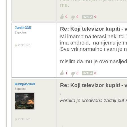
me.
0
0
0
HVALA
Junior335
Re: Koji televizor kupiti -
7 godina
Mi imamo na terasi neki tc
ima android, na njemu je ma
OFFLINE
Sve vrti normalno i vani je
mislim da mu je ovo nasljed
1
0
0
HVALA
Ribnjak2048
Re: Koji televizor kupiti -
5 godina
.
Poruka je uređivana zadnji put 
OFFLINE