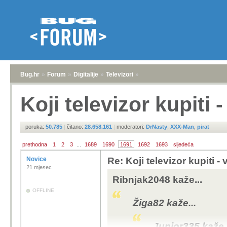
Bug.hr
»
Forum
»
Digitalije
»
Televizori
»
Koji televizor kupiti 
poruka:
50.785
|
čitano:
28.658.161
|
moderatori:
DrNasty
,
XXX-Man
,
pirat
prethodna
1
2
3
...
1689
1690
1691
1692
1693
sljedeća
Novice
Re: Koji televizor kupiti -
21 mjesec
Ribnjak2048 kaže...
OFFLINE
Žiga82 kaže...
Junior335 kaže..