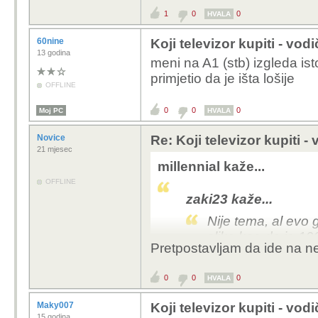
1
0
0
HVALA
60nine
Koji televizor kupiti - vod
13 godina
meni na A1 (stb) izgleda is
primjetio da je išta lošije
OFFLINE
0
0
0
Moj PC
HVALA
Novice
Re: Koji televizor kupiti -
21 mjesec
millennial kaže...
OFFLINE
zaki23 kaže...
Nije tema, al evo
slike kao da je 19
Pretpostavljam da ide na n
fHD, nije toliko loše, al
0
0
0
HVALA
Maky007
Koji televizor kupiti - vod
15 godina