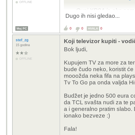
OFFLINE
Ovaj XR8A je ako sam 
Dugo ih nisi gledao...
backlight remote?
Nisam godinama vidio 
0
0
0
Moj PC
HVALA
stef_zg
Koji televizor kupiti - vod
15 godina
Bok ljudi,
OFFLINE
Kupujem TV za more za tera
bude čudo neko, koristit će 
mooožda neka fifa na playst
Tv To Go pa onda valjda Hi
Budžet je jedno 500 eura cca
da TCL svašta nudi za te pa
a i generalno pratim slabo
ionako bezveze :)
Fala!