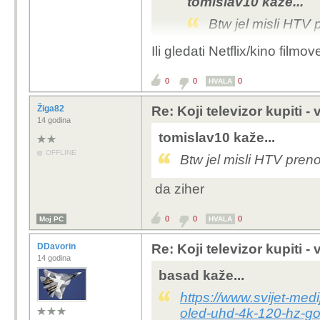
tomislav10 kaže...
Btw jel misli HTV 
Ili gledati Netflix/kino filmo
Nema veceg gusta nego 
hrt, uf.
0
0
0
HVALA
Žiga82
Re: Koji televizor kupiti -
14 godina
tomislav10 kaže...
OFFLINE
Btw jel misli HTV preno
da ziher
0
0
0
Moj PC
HVALA
DDavorin
Re: Koji televizor kupiti -
14 godina
basad kaže...
https://www.svijet-medi
oled-uhd-4k-120-hz-go