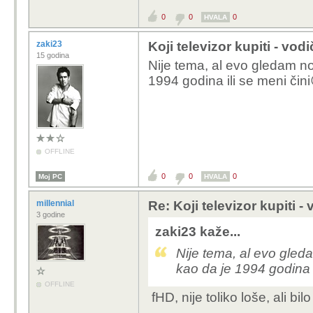
0
0
0
HVALA
zaki23
Koji televizor kupiti - vod
15 godina
Nije tema, al evo gledam no
1994 godina ili se meni čini
OFFLINE
0
0
0
Moj PC
HVALA
millennial
Re: Koji televizor kupiti -
3 godine
zaki23 kaže...
Nije tema, al evo gled
kao da je 1994 godina i
OFFLINE
fHD, nije toliko loše, ali bilo