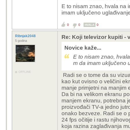
E to nisam znao, hvala na i
Ne ide. Jer j
imam uključeno uglađivanje
noge 😅
Imam vid 20/2
0
0
0
HVALA
Volim taj kino 
Ribnjak2048
Re: Koji televizor kupiti -
5 godina
volim i ja kino ugodaj al ne 
Novice kaže...
Ovo što sam ja gore sta
E to nisam znao, hvala 
Junior335 (51
° horizon
m da imam uključeno ug
naprijed. Prvi red u ob
što je većina filmova (
u
OFFLINE
Radi se o tome da su vizual
sa relativno višom žar
kao kut ovisno o veličini ekr
kutem, FOV).
manje primjetni na manjim 
Da bi na velikom ekranu po
Ali prvi red u kinu je 
manjem ekranu, potrebna je 
pozicije platna u odnos
proizvođači TV-a jedno jutro
prema gore što je potp
onako bezveze. Radi se o p
uglavnom nije problem 
24 fps očitije i rastu njihov
montažu / stalka / stola 
koja razina zaglađivanja m