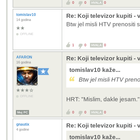
0
0
0
HVALA
tomislav10
Re: Koji televizor kupiti -
14 godina
Btw jel misli HTV prenositi
OFFLINE
1
0
0
HVALA
AFARON
Re: Koji televizor kupiti -
16 godina
tomislav10 kaže...
Btw jel misli HTV preno
OFFLINE
HRT: "Mislim, dakle jesam."
0
0
0
Moj PC
HVALA
gnautix
Re: Koji televizor kupiti -
4 godine
tomislav10 kaže...