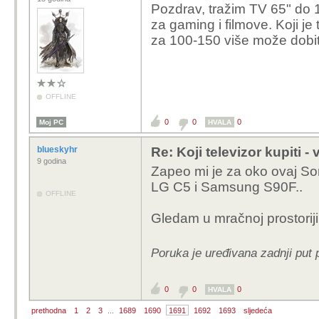
Pozdrav, tražim TV 65" do 1
za gaming i filmove. Koji je 
za 100-150 više može dobit
OFFLINE
0
0
0
Moj PC
HVALA
blueskyhr
Re: Koji televizor kupiti -
9 godina
Zapeo mi je za oko ovaj Son
LG C5 i Samsung S90F..
OFFLINE
Gledam u mračnoj prostoriji
Poruka je uređivana zadnji put 
0
0
0
HVALA
prethodna
1
2
3
...
1689
1690
1691
1692
1693
sljedeća