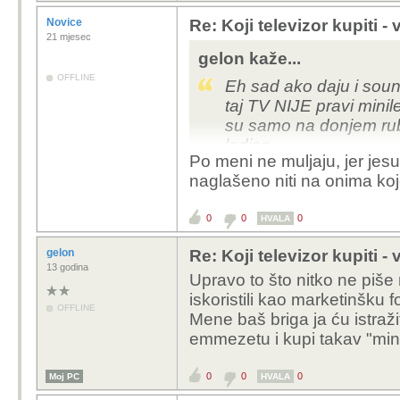
Novice
Re: Koji televizor kupiti -
21 mjesec
gelon kaže...
OFFLINE
Eh sad ako daju i soundb
taj TV NIJE pravi minile
su samo na donjem rubu
ledice.
Po meni ne muljaju, jer jesu
Malo marketinški mulja
naglašeno niti na onima koj
Što se tiče slike Hisen
0
0
0
HVALA
ako računamo da od ov
na soundbar onda je H
gelon
Re: Koji televizor kupiti -
Soundbar računam 210e
13 godina
Upravo to što nitko ne piše
iskoristili kao marketinšku f
Eventualno Hisense 65
OFFLINE
Mene baš briga ja ću istražit
bolje i svjetlije ju osvje
emmezetu i kupi takav "mini
pa me nebi čudilo da s
slično, tvoja odluka.ž
0
0
0
Moj PC
U svakom slučaju u tom
HVALA