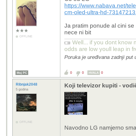
https://www.nabava.net/tele
cm-oled-ultra-hd-73147213
Ja pratim ponude al cini se 
nece ni bit
OFFLINE
Well... if you dont know 
odds are low youll leap in fr
Poruka je uređivana zadnji put
0
0
0
Moj PC
HVALA
Ribnjak2048
Koji televizor kupiti - vod
5 godina
OFFLINE
Navodno LG namjerno smanj