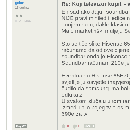
gelon
Re: Koji televizor kupiti -
13 godina
Eh sad ako daju i soundbar u 
NIJE pravi miniled i ledice 
OFFLINE
donjem rubu, dakle klasični
Malo marketinški muljaju S
Što se tiče slike Hisense 6
računamo da od ove cijene
soundbar onda je Hisense 1
Soundbar računam 210e jer 
Eventualno Hisense 65E7Q z
svjetlije ju osvjetle (najvjer
čudilo da samsung ima bolje 
odluka.ž
U svakom slučaju u tom rang
između bilo kojeg tv-a osi
690e za tv
0
0
0
Moj PC
HVALA