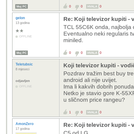
0
0
0
Moj PC
HVALA
gelon
Re: Koji televizor kupiti -
13 godina
TCL 55C6K onda, najbolja o
Eventualno neki regularis t
OFFLINE
miniled.
0
0
0
Moj PC
HVALA
Teletubsic
Koji televizor kupiti - vod
8 mjeseci
Pozdrav tražim best buy tre
android ali nije uvijet.
odjavljen
Ima li kakvih dobrih ponu
OFFLINE
Netko je stavio gore K-55XR8
u sličnom price rangeu?
1
0
0
HVALA
AmonZero
Re: Koji televizor kupiti -
17 godina
C5 od LG