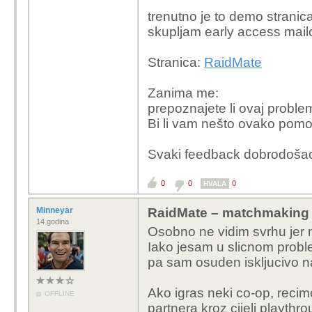
trenutno je to demo strani
skupljam early access mailo
Stranica:
RaidMate
Zanima me:
prepoznajete li ovaj proble
Bi li vam nešto ovako pomogl
Svaki feedback dobrodoša
0
0
0
HVALA
Minneyar
RaidMate – matchmaking 
14 godina
Osobno ne vidim svrhu jer
Iako jesam u slicnom proble
pa sam osuden iskljucivo n
Ako igras neki co-op, recimo
OFFLINE
partnera kroz cijeli playthro