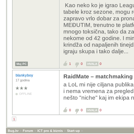
Kao neko ko je igrao Leag
Ako igras neki co-op, r
tabele kroz sezone, mogu re
istog partnera kroz cije
zapravo vrlo dobar za prona
Rivals, koje su sanse 
MEĐUTIM, trenutno te platf
levela. Jedino eventua
mnogo toksična, tako da z
Tide ili Space Marine 
nekome od 42 godine. I mi
krindža od napaljenih tinej
igraju skupa i tako dalje...
1
0
0
Moj PC
HVALA
blankyboy
RaidMate – matchmaking 
17 godina
a LoL mi nije ciljana publi
i nema vremena za pregled
OFFLINE
nešto "niche" kaj im ekipa n
0
0
0
HVALA
1
Bug.hr
»
Forum
»
ICT pro & biznis
»
Start-up
»