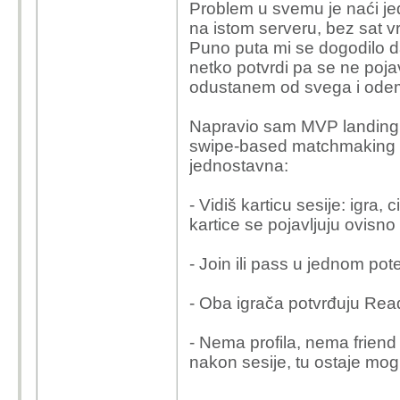
Problem u svemu je naći jedn
na istom serveru, bez sat 
Puno puta mi se dogodilo 
netko potvrdi pa se ne pojav
odustanem od svega i odem
Napravio sam MVP landing 
swipe-based matchmaking za
jednostavna:
- Vidiš karticu sesije: igra, 
kartice se pojavljuju ovisno o
- Join ili pass u jednom pot
- Oba igrača potvrđuju Rea
- Nema profila, nema friend
nakon sesije, tu ostaje mog