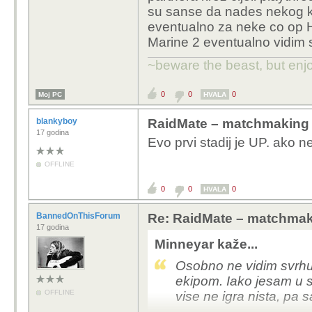
su sanse da nades nekog kom
eventualno za neke co op H
Marine 2 eventualno vidim 
~beware the beast, but enjo
0
0
0
Moj PC
HVALA
blankyboy
RaidMate – matchmaking 
17 godina
Evo prvi stadij je UP. ako net
OFFLINE
0
0
0
HVALA
BannedOnThisForum
Re: RaidMate – matchmak
17 godina
Minneyar kaže...
Osobno ne vidim svrhu
ekipom. Iako jesam u 
OFFLINE
vise ne igra nista, pa