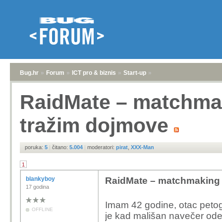
Bug.hr
»
Forum
»
ICT pro & biznis
»
Start-up
»
RaidMate – matchma
tražim dojmove
poruka:
5
|
čitano:
5.004
|
moderatori:
pirat
,
XXX-Man
1
blankyboy
RaidMate – matchmaking 
17 godina
Imam 42 godine, otac petogo
OFFLINE
je kad mališan navečer ode