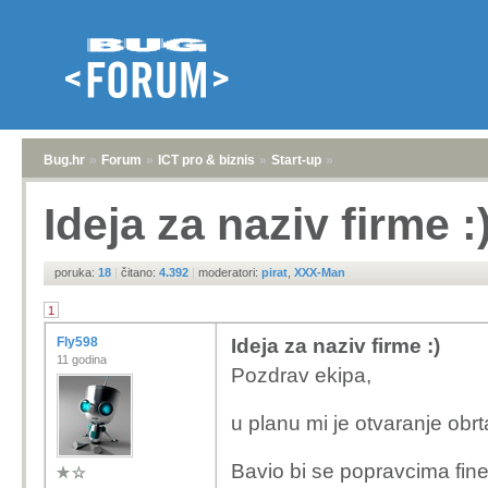
Bug.hr
»
Forum
»
ICT pro & biznis
»
Start-up
»
Ideja za naziv firme :
poruka:
18
|
čitano:
4.392
|
moderatori:
pirat
,
XXX-Man
1
Fly598
Ideja za naziv firme :)
11 godina
Pozdrav ekipa,
u planu mi je otvaranje obr
Bavio bi se popravcima fine