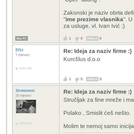
MALIODTETE 
Zakonski je naziv obrta defi
nemere bit j.D.o.O
"
ime prezime vlasnika
". U
za usluge, vl. Ivan Ivić :)
MALIODTETE o.b.r.t.
1
0
0
Moj PC
HVALA
Ef1x
Re: Ideja za naziv firme :)
7 mjeseci
Kurcšlus d.o.o
OFFLINE
1
0
0
HVALA
Sirotanovic
Re: Ideja za naziv firme :)
20 mjeseci
Stručljak za fine mreže i ma
Polako , Smislit ćeš nešto.
OFFLINE
Molim te nemoj samo inicijale