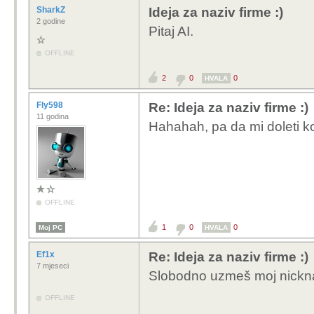
SharkZ
Ideja za naziv firme :)
2 godine
Pitaj AI.
OFFLINE
2
0
0
HVALA
Fly598
Re: Ideja za naziv firme :)
11 godina
Hahahah, pa da mi doleti ko
OFFLINE
1
0
0
Moj PC
HVALA
Ef1x
Re: Ideja za naziv firme :)
7 mjeseci
Slobodno uzmeš moj nick
OFFLINE