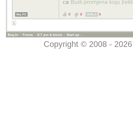
Budi promjena koju želiš 
0
0
0
Moj PC
HVALA
1
Bug.hr
»
Forum
»
ICT pro & biznis
»
Start-up
»
Copyright © 2008 - 2026 