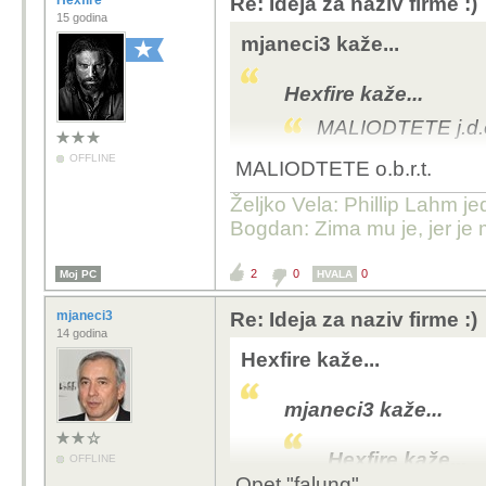
Hexfire
Re: Ideja za naziv firme :)
15 godina
mjaneci3 kaže...
Hexfire kaže...
MALIODTETE j.d.
OFFLINE
MALIODTETE o.b.r.t.
nemere bit j.D.o.O. ak 
Željko Vela: Phillip Lahm j
Bogdan: Zima mu je, jer je 
2
0
0
Moj PC
HVALA
mjaneci3
Re: Ideja za naziv firme :)
14 godina
Hexfire kaže...
mjaneci3 kaže...
Hexfire kaže...
OFFLINE
Opet "falung".