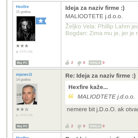
Hexfire
Ideja za naziv firme :)
15 godina
MALIODTETE j.d.o.o.
Željko Vela: Phillip Lahm j
Bogdan: Zima mu je, jer je 
OFFLINE
2
0
0
Moj PC
HVALA
mjaneci3
Re: Ideja za naziv firme :)
14 godina
Hexfire kaže...
MALIODTETE j.d.o.o.
nemere bit j.D.o.O. ak otvar
OFFLINE
2
0
0
Moj PC
HVALA