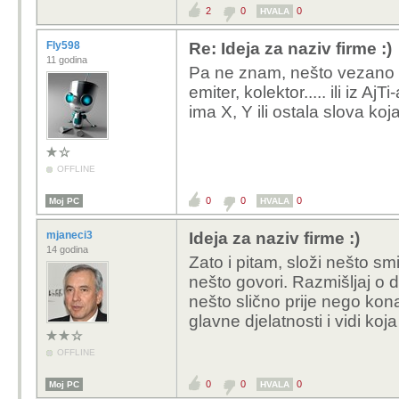
2
0
0
HVALA
Fly598
Re: Ideja za naziv firme :)
11 godina
Pa ne znam, nešto vezano uz e
emiter, kolektor..... ili iz Aj
ima X, Y ili ostala slova ko
OFFLINE
0
0
0
Moj PC
HVALA
mjaneci3
Ideja za naziv firme :)
14 godina
Zato i pitam, složi nešto sm
nešto govori. Razmišljaj o d
nešto slično prije nego kon
glavne djelatnosti i vidi koja
OFFLINE
0
0
0
Moj PC
HVALA