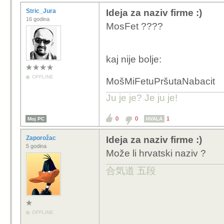
Stric_Jura
Ideja za naziv firme :)
16 godina
MosFet ????
kaj nije bolje:
OFFLINE
MošMiFetuPršutaNabacit
Ju je je? Je ju je!
0
0
1
Moj PC
HVALA
Zaporožac
Ideja za naziv firme :)
5 godina
Može li hrvatski naziv ?
合気道 五段
OFFLINE