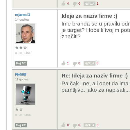
4
0
1
HVALA
mjaneci3
Ideja za naziv firme :)
14 godina
Ime branda se u pravilu odr
je target? Hoće li tvojim po
značiti?
OFFLINE
1
0
0
Moj PC
HVALA
Fly598
Re: Ideja za naziv firme :)
11 godina
Pa čak i ne, ali opet da im
pamtljivo, lako za napisati...
OFFLINE
0
0
0
Moj PC
HVALA