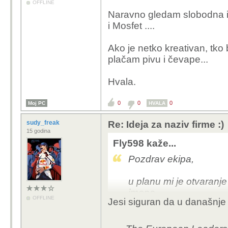
OFFLINE
Naravno gledam slobodna ime
i Mosfet ....
Ako je netko kreativan, tko b
plačam pivu i čevape...
Hvala.
0
0
0
Moj PC
HVALA
sudy_freak
Re: Ideja za naziv firme :)
15 godina
Fly598 kaže...
Pozdrav ekipa,
u planu mi je otvaranj
imena....
OFFLINE
Jesi siguran da u današnje 
Bavio bi se popravcima