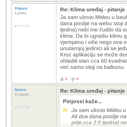
Pinjossi
Re: Klima uređaj - pitanje
5 godina
Ja sam ulovio Mideu u bauha
dana poslije na webu stoji d
OFFLINE
tjedna) nebi me čudilo da 
klime. Da bi ugradio klimu g
vjerojatno i više nego ova o
unutarnjoj jedinici ali se je
Kroz aplikaciju se može dosta
ohladiti stan cca 60 kvadra
već samo stoji na balkonu.
0
0
Novice
Re: Klima uređaj - pitanje
21 mjesec
Pinjossi kaže...
OFFLINE
Ja sam ulovio Mideu u 
Ali dva dana poslije na
prije cca 2.5 tjedna) n