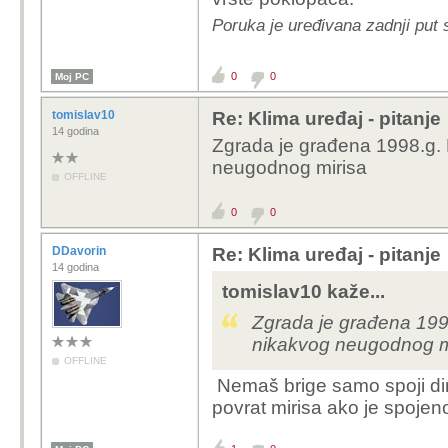
Poruka je uređivana zadnji put 
0
0
Moj PC
tomislav10
Re: Klima uređaj - pitanje
14 godina
Zgrada je građena 1998.g. 
neugodnog mirisa
OFFLINE
0
0
DDavorin
Re: Klima uređaj - pitanje
14 godina
tomislav10 kaže...
Zgrada je građena 1998
nikakvog neugodnog m
OFFLINE
Nemaš brige samo spoji dir
povrat mirisa ako je spojeno