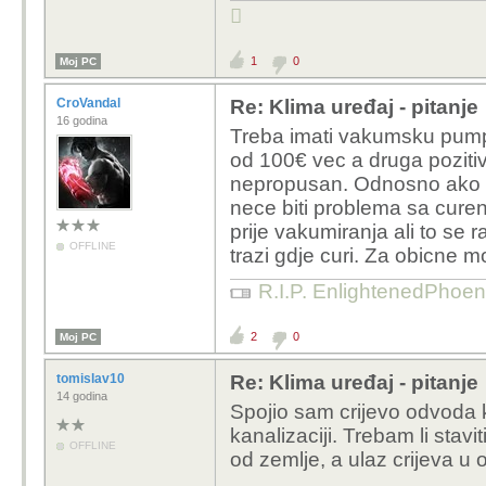
Ili da mu odmah na po

opremu?)
1
0
Moj PC
CroVandal
Re: Klima uređaj - pitanje
16 godina
Treba imati vakumsku pump
od 100€ vec a druga pozitivn
nepropusan. Odnosno ako 
nece biti problema sa curenj
prije vakumiranja ali to se 
OFFLINE
trazi gdje curi. Za obicne m
R.I.P. EnlightenedPhoen
2
0
Moj PC
tomislav10
Re: Klima uređaj - pitanje
14 godina
Spojio sam crijevo odvoda 
kanalizaciji. Trebam li stav
OFFLINE
od zemlje, a ulaz crijeva u 