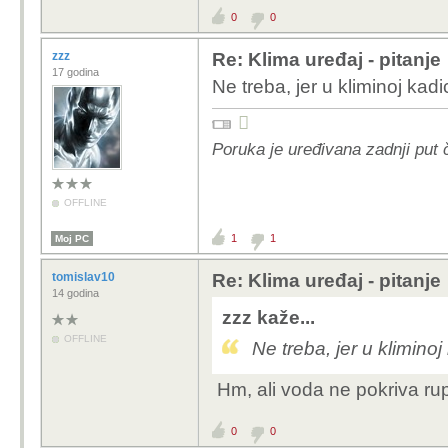
0
0
zzz
Re: Klima uređaj - pitanje
17 godina
Ne treba, jer u kliminoj kadi

Poruka je uređivana zadnji put 
OFFLINE
1
1
Moj PC
tomislav10
Re: Klima uređaj - pitanje
14 godina
zzz kaže...
OFFLINE
Ne treba, jer u kliminoj
Hm, ali voda ne pokriva ru
0
0