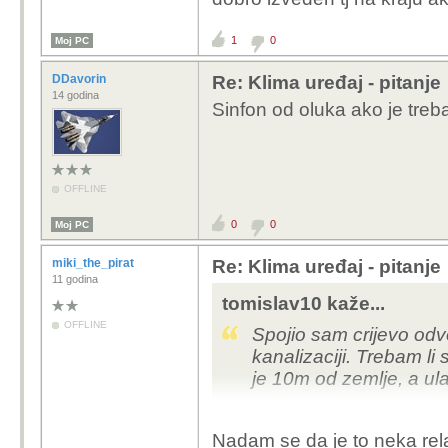
1
0
Moj PC
DDavorin
Re: Klima uređaj - pitanje
14 godina
Sinfon od oluka ako je treba 
OFFLINE
0
0
Moj PC
miki_the_pirat
Re: Klima uređaj - pitanje
11 godina
tomislav10 kaže...
OFFLINE
Spojio sam crijevo odv
kanalizaciji. Trebam li
je 10m od zemlje, a ula
Nadam se da je to neka rela