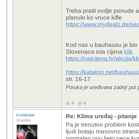
Treba pratit ovdje ponude a
planulo ko vruce kifle
https://www.mydealz.de/se
Kod nas u bauhausu je bio 
Slovenaca ista cijena
klik
https://najcijena.hr/akcija/
https://katalozi.net/bauha
str. 16-17
Poruka je uređivana zadnji put 
0
0
CroVandal
Re: Klima uređaj - pitanje
16 godina
Pa je trenutno problem kos
ljudi botaju masovno stranic
normalan ovo ljeto nece kup