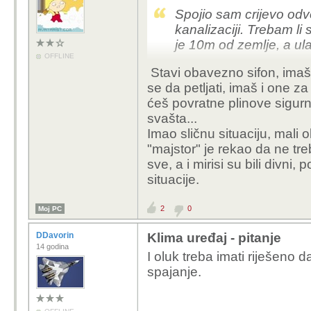
Spojio sam crijevo odv
kanalizaciji. Trebam li
je 10m od zemlje, a ula
OFFLINE
Stavi obavezno sifon, imaš z
se da petljati, imaš i one z
ćeš povratne plinove sigurn
svašta...
Imao sličnu situaciju, mali o
"majstor" je rekao da ne tr
sve, a i mirisi su bili divn
situacije.
2
0
Moj PC
DDavorin
Klima uređaj - pitanje
14 godina
I oluk treba imati riješeno 
spajanje.