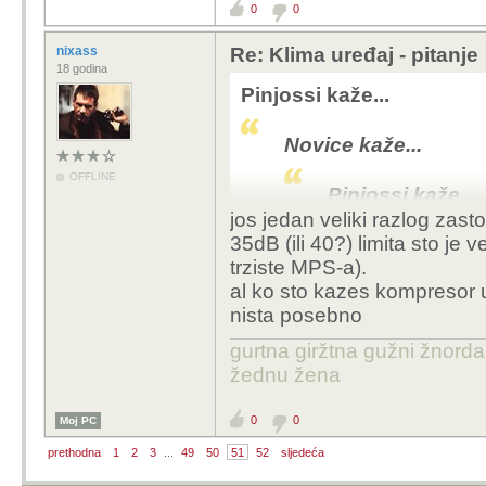
0
0
podesiti i vidjeti 
kvadrata na ugodn
nixass
Re: Klima uređaj - pitanje
samo stoji na bal
18 godina
Pinjossi kaže...
Što je u vanjskoj jedi
od potencijalno najveć
Novice kaže...
sa crijevom bi trebalo 
OFFLINE
buka.. i guess not
Pinjossi kaže...
jos jedan veliki razlog zast
Ja sam ulovio
35dB (ili 40?) limita sto je v
hrpa u buzinu
trziste MPS-a).
više nema ni j
al ko sto kazes kompresor u
nebi me čudil
nista posebno
nemam klime. 
hladila stan i
gurtna giržtna gužni žnorda
opcija. Klima
žednu žena
unutarnjoj jed
od klasične k
0
0
Moj PC
stvari podesiti
prethodna
1
2
3
...
49
50
51
52
sljedeća
stan cca 60 k