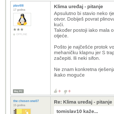
plavi08
Klima uređaj - pitanje
17 godina
Apsulutno bi stavio neko rješ
otvor. Dobiješ povrat plinova 
kući.
Također postoji iako mala 
OFFLINE
otjeće.
Pošto je najčešće protok vo
mehaničku klapnu jer S trap 
začepiti. Ili neki sifon.
Ne znam konkretna rješenja,
ikako moguće
0
0
Moj PC
the chosen one07
Re: Klima uređaj - pitanje
15 godina
tomislav10 kaže...