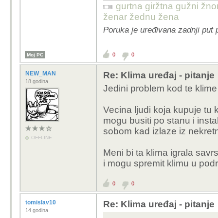
gurtna giržtna gužni žnor
ženar žednu žena
Poruka je uređivana zadnji put 
0
0
Moj PC
NEW_MAN
Re: Klima uređaj - pitanje
18 godina
Jedini problem kod te klime 
Vecina ljudi koja kupuje tu
mogu busiti po stanu i insta
sobom kad izlaze iz nekret
OFFLINE
Meni bi ta klima igrala savr
i mogu spremit klimu u podr
0
0
tomislav10
Re: Klima uređaj - pitanje
14 godina