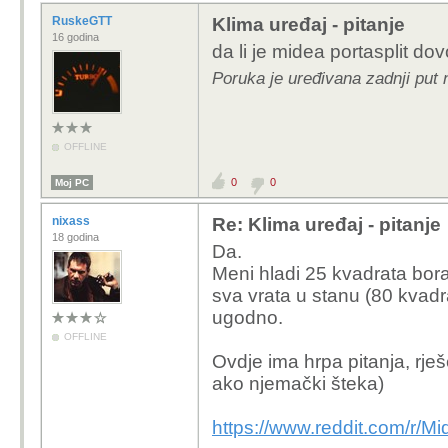
RuskeGTT
Klima uređaj - pitanje
16 godina
da li je midea portasplit do
Poruka je uređivana zadnji put
OFFLINE
0
0
Moj PC
nixass
Re: Klima uređaj - pitanje
18 godina
Da.
Meni hladi 25 kvadrata bor
sva vrata u stanu (80 kvadr
ugodno.
OFFLINE
Ovdje ima hrpa pitanja, rješ
ako njemački šteka)
https://www.reddit.com/r/