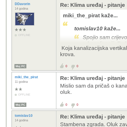
DDavorin
Re: Klima uređaj - pitanje
14 godina
miki_the_pirat kaže...
tomislav10 kaže...
OFFLINE
Spojio sam crijev
u kanalizaciji. Tr
Koja kanalizacijska vertika
Inače klima je 10m
krova.
visine
0
0
Moj PC
Nadam se da je to neka
miki_the_pirat
Re: Klima uređaj - pitanje
mogućnosti razdjelnog 
11 godina
Mislio sam da pričaš o kanal
bio "pametan" pa spoji
oluk.
Nastranu to... najjednost
OFFLINE
nego ga "uštekaš" u olu
može biti komplikacija...
0
0
Moj PC
Stavi 5l bocu ispod klime (ako je opci
tomislav10
Re: Klima uređaj - pitanje
14 godina
Stambena zgrada. Oluk završ