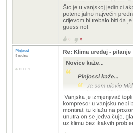
sam i nemam klime. Da 
Što je u vanjskoj jedinici
stan ispalo bi me vjero
potencijalno najvećih predn
stvarno super, kompreso
crijevom bi trebalo biti da j
mrvicu glasnije od kla
guess not
stvari podesiti i vidjet
kvadrata na ugodnih 24
0
0
na balkonu.
Pinjossi
Re: Klima uređaj - pitanje
5 godina
Novice kaže...
OFFLINE
Pinjossi kaže...
Ja sam ulovio Mide
buzinu. Ali dva da
Vanjska je izmjenjivač topli
jedne (to je bilo p
kompresor u vanjsku nebi bi
povukli u DE. U n
montirati tu kilažu na prozo
klimu gdje bi optim
unutra on se jedva čuje, glas
više nego ova opci
uz klimu bez ikakvih probl
u unutarnjoj jedini
klasične klime. Kr