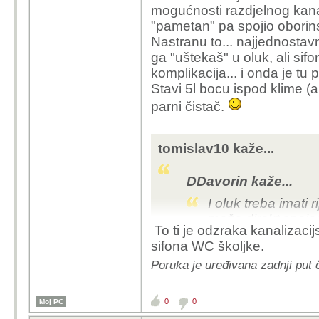
mogućnosti razdjelnog kanal
"pametan" pa spojio oborin
Nastranu to... najjednostavni
ga "uštekaš" u oluk, ali sifo
komplikacija... i onda je tu p
Stavi 5l bocu ispod klime (ak
parni čistač.
tomislav10 kaže...
DDavorin kaže...
I oluk treba imati 
može direkt spaj
To ti je odzraka kanalizacijs
sifona WC školjke.
To ne znam,
na vrhu 
Poruka je uređivana zadnji put 
0
0
Moj PC