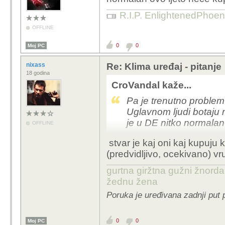
R.I.P. EnlightenedPhoen
OFFLINE
0
0
Moj PC
nixass
Re: Klima uređaj - pitanje
18 godina
CroVandal kaže...
Pa je trenutno problem
Uglavnom ljudi botaju 
je u DE nitko normalan
OFFLINE
stvar je kaj oni kaj kupuju 
(predvidljivo, ocekivano) vr
gurtna giržtna gužni žnorda
žednu žena
Poruka je uređivana zadnji put 
0
0
Moj PC