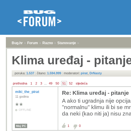
Bug.hr
»
Forum
»
Razno
»
Stanovanje
»
Klima uređaj - pitanj
poruka:
1.537
|
čitano:
1.594.999
|
moderatori:
pirat
,
DrNasty
prethodna
1
2
3
...
49
50
51
52
sljedeća
miki_the_pirat
Re: Klima uređaj - pitanje
11 godina
A ako ti ugradnja nije opcija
"normalnu" klimu ili bi se 
OFFLINE
da neki (kao niti ja) nisu zn
1
0
Moj PC