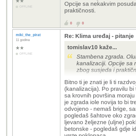
tomislav10 kaže...
Opcije sa nekakvim posuda
OFFLINE
praktičnosti.
DDavorin kaže..
0
0
I oluk treba i
zato može di
miki_the_pirat
Re: Klima uređaj - pitanje
11 godina
To ne znam,
na v
tomislav10 kaže...
OFFLINE
To ti je odzraka kanaliz
Stambena zgrada. Oluk 
vodu is sifona WC škol
kanalizaciji. Opcije s
zbog susjeda i praktičn
Bitno ti je znati je li ti ra
(kanalizacija). Po pravilu bi
sa krovnih površina moraju b
je zgrada iole novija to bi tr
odvojeno - nemaš brige, sam
pogledaš šahtove oko zgrad
ljevano željezne (uljne) po
betonske - pogledaš gdje ide 
vrste poklopaca.