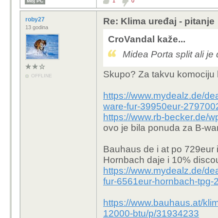
1
0
Moj PC
roby27
Re: Klima uređaj - pitanje
13 godina
CroVandal kaže...
Midea Porta split ali j
Skupo? Za takvu komociju 
OFFLINE
https://www.mydealz.de/dea
ware-fur-39950eur-279700
https://www.rb-becker.de/
ovo je bila ponuda za B-wa
Bauhaus de i at po 729eur i
Hornbach daje i 10% discoun
https://www.mydealz.de/deal
fur-6561eur-hornbach-tpg
https://www.bauhaus.at/klim
12000-btu/p/31934233