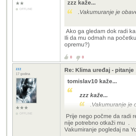
zzz kaže...
OFFLINE
.Vakumuranje je obavez
Ako ga gledam dok radi k
Ili da mu odmah na početk
opremu?)
0
0
zzz
Re: Klima uređaj - pitanje
17 godina
tomislav10 kaže...
zzz kaže...
.Vakumuranje je o
preskoči .
OFFLINE
Prije nego počme da radi r
nije potrebno otkaži mu .
Vakumiranje pogledaj na Yo
Ako ga gledam dok ra