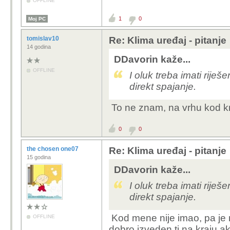
OFFLINE
1
0
Moj PC
tomislav10
Re: Klima uređaj - pitanje
14 godina
DDavorin kaže...
OFFLINE
I oluk treba imati rije
direkt spajanje.
To ne znam, na vrhu kod kro
0
0
the chosen one07
Re: Klima uređaj - pitanje
15 godina
DDavorin kaže...
I oluk treba imati rije
direkt spajanje.
Kod mene nije imao, pa je n
OFFLINE
dobro izveden tj na kraju ak