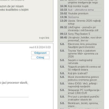
umjetne inteligencije nego
mazon.de jer nisam
16:36
Koji monitor kupiti
eko kvalitetno s kojim
15:33
Auti - ultimativna tema
15:02
Youtube premium
13:36
Slušaona
13:20
Uputa: Stremio 2026 najbolji
setup
09:32
LifeEngine - pomaže pri
stvaranju i održavanju zdr
09:13
Sony PlayStation 5
08:45
Ukrajinski Jetkiller, novi dron
trajni link
presretač, lovi sv
5.8.
Electronic Arts preuzima
Saudijski javni investici
ned 8.9.2024 0:03
5.8.
Toyota Yaris s paketom
Odgovori
opreme Mid+ spremna za
2026
Citiraj
5.8.
Savjeti o nadogradnji
računala
5.8.
'Najaviti projekt AI centra od
50 milijardi dolara
5.8.
Koji iptv izabrati?
5.8.
Musk investitorima gotovo
polovicu vremena govori
aci procesor staviti,
5.8.
Volvo EX50: Veći, jeftiniji i
napredniji nasljedni
5.8.
Sklapanje PC konfiguracija -
iznad 1300 EUR
5.8.
Prvi put u povijesti putnički
zrakoplov obavio let
5.8.
Biciklizam, bicikli, oprema,
staze...