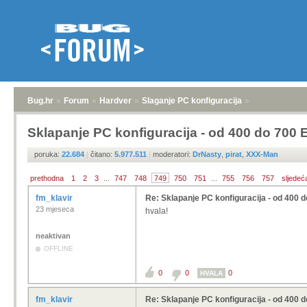
Bug.hr
»
Forum
»
Hardver
»
Slaganje PC konfiguracija
»
Sklapanje PC konfiguracija - od 400 do 700
poruka:
22.684
|
čitano:
5.977.511
|
moderatori:
DrNasty
,
pirat
,
XXX-Man
prethodna
1
2
3
...
747
748
749
750
751
...
755
756
757
sljedeć
fm_klavir
Re: Sklapanje PC konfiguracija - od 400 
23 mjeseca
hvala!
neaktivan
OFFLINE
0
0
0
HVALA
fm_klavir
Re: Sklapanje PC konfiguracija - od 400 