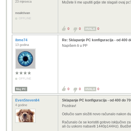
23 mjeseca
Možete li me uputiti gdje ste slagali ovaj pc
neaktivan
OFFLINE
0
0
0
HVALA
ibme74
Re: Sklapanje PC konfiguracija - od 400 
13 godina
Napišem ti u PP
OFFLINE
0
0
0
Moj PC
HVALA
EvenSteven84
Sklapanje PC konfiguracija - od 400 do 7
4 godine
Pozdrav!
Odlučio sam složiti novo računalo nakon du
Računalo će se koristiti gotovo isključivo z
ali ću uskoro nabaviti 1440p144Hz). Budžetni