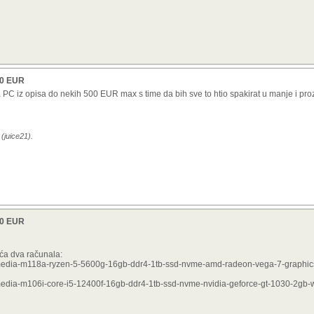
00 EUR
C iz opisa do nekih 500 EUR max s time da bih sve to htio spakirat u manje i proz
(juice21).
00 EUR
ća dva računala:
ltimedia-m118a-ryzen-5-5600g-16gb-ddr4-1tb-ssd-nvme-amd-radeon-vega-7-graphics
timedia-m106i-core-i5-12400f-16gb-ddr4-1tb-ssd-nvme-nvidia-geforce-gt-1030-2gb-w