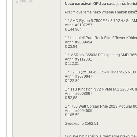
OFFLINE
Neću naručivati GPU za sada jer ću koris
Pratim ove teme neko vrijeme i nakon istr
1 * AMD Ryzen 5 7500F 6x 3.70GHz So.A
Artnr.: #9107257
€ 144,90*
1 * be quiet! Pure Rock Slim 2 Tower Kühle
Artnr.: #9009494
€ 23,94
1 * ASRock B650M PG Lightning AMD B65
Artnr.: #9112881
€ 112,31
1 * 32GB (2x 16GB) G.Skill Trident Z5 N
Artnr.: #9070947
€ 122,89
1 * 1TB Kingston NV2 NVMe M.2 2280 PC
Artnr.: #9068097
€ 52,88
1 * 750 Watt Corsair RMe 2023 Modular 8
Artnr.: #9094505
€ 105,59
Sveukupno €562,51
Ovo sve bih naručio iz Njemačke preko mailbo