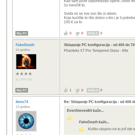
Kad sam jučer uspoređivao cijene, činilo mi
ću naručiti tu.
Sviđa mi se sve ovo što si stavio.
Koje kućište bi išlo dobro s tim i je li pot
100 € za to.
0
0
0
Moj PC
HVALA
FakeDeath
Sklapanje PC konfiguracija - od 400 do 7
14 godina
Phanteks XT Pro Tempered Glass - 89e
OFFLINE
1
0
0
Moj PC
HVALA
ibme74
Re: Sklapanje PC konfiguracija - od 400 
13 godina
EvenSteven84 kaže...
FakeDeath kaže...
Koliko ukupno na to još ide