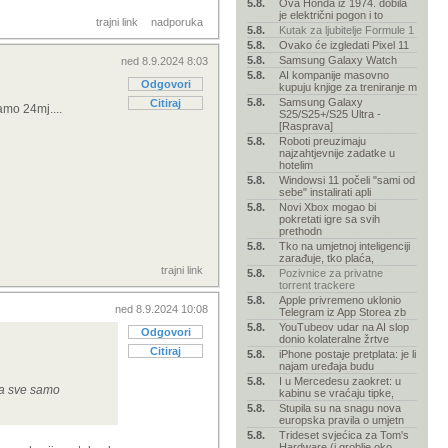
5.8.
Ova Honda iz 1974. dobila
je električni pogon i to
trajni link
nadporuka
5.8.
Kutak za ljubitelje Formule 1
5.8.
Ovako će izgledati Pixel 11
5.8.
Samsung Galaxy Watch
ned 8.9.2024 8:03
5.8.
AI kompanije masovno
Odgovori
kupuju knjige za treniranje m
5.8.
Samsung Galaxy
Citiraj
amo 24mj....
S25/S25+/S25 Ultra -
[Rasprava]
5.8.
Roboti preuzimaju
najzahtjevnije zadatke u
hotelim
5.8.
Windowsi 11 počeli "sami od
sebe" instalirati apli
5.8.
Novi Xbox mogao bi
pokretati igre sa svih
prethodn
5.8.
Tko na umjetnoj inteligenciji
zarađuje, tko plaća,
trajni link
5.8.
Pozivnice za privatne
torrent trackere
5.8.
Apple privremeno uklonio
ned 8.9.2024 10:08
Telegram iz App Storea zb
5.8.
YouTubeov udar na AI slop
Odgovori
donio kolateralne žrtve
Citiraj
5.8.
iPhone postaje pretplata: je li
najam uređaja budu
5.8.
I u Mercedesu zaokret: u
na sve samo
kabinu se vraćaju tipke,
5.8.
Stupila su na snagu nova
europska pravila o umjetn
5.8.
Trideset svjećica za Tom's
Hardware (i groblje oko