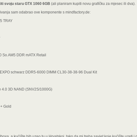
titi svoju staru GTX 1060 6GB
(ali planiram kupiti novu grafičku za mjesec ili dva).
aživanja sam odabrao ove komponente s mindfactory.de:
M5 TRAY
r
0 So.AM5 DDR mATX Retail
EO EXPO schwarz DDR5-6000 DIMM CL30-38-38-96 Dual Kit
Ie 4.0 3D NAND (SNV2S/1000G)
0+ Gold
xa, a kućište bih uzeo tu u Hrvatskoj, tako da mi treba savjet koje kućište uzeti i 