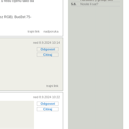
 u redu cijenu tako da
5.8.
Nosite li sat?
(bez RGB). Budžet 75-
trajni link
nadporuka
ned 8.9.2024 10:14
Odgovori
Citiraj
trajni link
ned 8.9.2024 10:22
Odgovori
Citiraj