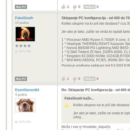
1
0
0
Moj PC
HVALA
FakeDeath
Sklapanje PC konfiguracija - od 400 do 7
14 godina
Koliko ukupno na to još ide dostava? cca 
Jer ako je tako, zašto se onda to isplati ta
1 * Procesor AMD Ryzen 5 7500F, 6 core, 3.
1 * Hladnjak THERMALRIGHT Assassin Spiri
1 * Asrock B650M PG Lightning AMD B650 S
OFFLINE
1 * G.Skill Trident Z5 Neo, DDR5-6000, CL
1 * Kingston KC3000 NVMe 1024GB,R7000/
1 * MSI MAG A850GL PCIE5, 850W, 80+ Gol
Poruka je uređivana zadnji put ned 8.9.2024 8:0
1
0
0
Moj PC
HVALA
EvenSteven84
Re: Sklapanje PC konfiguracija - od 400 
4 godine
FakeDeath kaže...
Koliko ukupno na to još ide dostav
Jer ako je tako, zašto se onda to is
24mj....
OFFLINE
Može i sve iz Hrvatske, dapače.