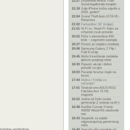
22:27
Društvena mreža Truth
Social legalizirala insajder
22:18
Gdje iPhone košta najviše u
2026. godini?
22:04
Grand Theft Auto (GTA VI) -
Rasprava
21:02
Fantastika i SF (knjige)
21:01
Hi-Fi vs. Head-Fi: Kako se
vrhunski zvuk preselio
20:52
Priče o elementima #30:
kisik – zagonetni sastojak
20:27
Pomoć pri odabiru mobitela
20:08
Samsung Galaxy Z Flip /
Fold 8 serija
19:45
Može li korištenje mobitela
tijekom punjenja oštet
18:30
Popusti, akcije i dobre
ponude za igre
18:03
Pucanje foruma i login na
forum
17:44
Stolica / Fotelja za
računalo?
17:01
Testirali smo ASUS ROG
Falchion Ace 75 HE,
magnets
16:52
Jedna od četiri osobe
generacije Z oslanja na AI n
16:48
Kućište Corsair Frame
4000D Wood RS oduševilo
nas
16:43
Savjetnik za odabir
odgovarajućeg gamerskog
miša
dodatne ventilatore
16:40
SpaceX više zarađuje od