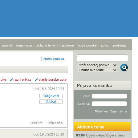
prijava
|
registracija
|
aktivne teme
|
najčitanije
|
nove poruke
|
autori
|
pretraga
Nova poruka
ruke
ravni prikaz
starije poruke gore
Prijava korisnika
ned 18.8.2024 19:44
Odgovori
E-mail:
Citiraj
Lozinka:
trajni link
nadporuka
Aktivne teme
pon 19.8.2024 15:10
03:06
Opservatorij Rubin snimio