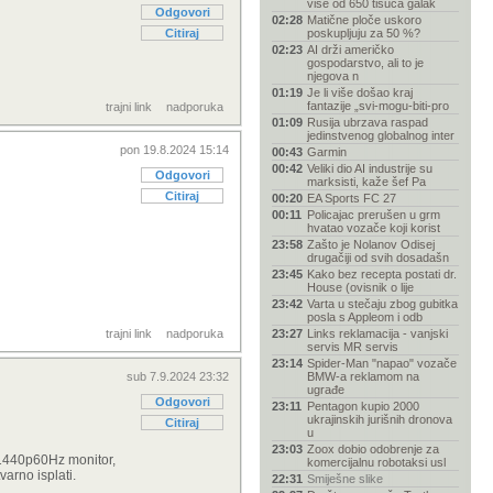
više od 650 tisuća galak
Odgovori
02:28
Matične ploče uskoro
Citiraj
poskupljuju za 50 %?
02:23
AI drži američko
gospodarstvo, ali to je
njegova n
01:19
Je li više došao kraj
fantazije „svi-mogu-biti-pro
trajni link
nadporuka
01:09
Rusija ubrzava raspad
jedinstvenog globalnog inter
pon 19.8.2024 15:14
00:43
Garmin
00:42
Veliki dio AI industrije su
Odgovori
marksisti, kaže šef Pa
Citiraj
00:20
EA Sports FC 27
00:11
Policajac prerušen u grm
hvatao vozače koji korist
23:58
Zašto je Nolanov Odisej
drugačiji od svih dosadašn
23:45
Kako bez recepta postati dr.
House (ovisnik o lije
23:42
Varta u stečaju zbog gubitka
posla s Appleom i odb
trajni link
nadporuka
23:27
Links reklamacija - vanjski
servis MR servis
23:14
Spider-Man "napao" vozače
sub 7.9.2024 23:32
BMW-a reklamom na
ugrađe
Odgovori
23:11
Pentagon kupio 2000
ukrajinskih jurišnih dronova
Citiraj
u
23:03
Zoox dobio odobrenje za
 1440p60Hz monitor,
komercijalnu robotaksi usl
varno isplati.
22:31
Smiješne slike