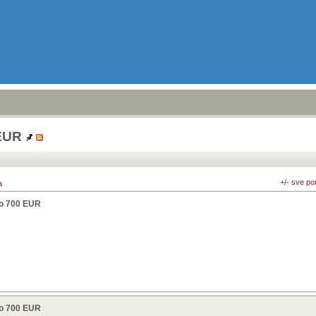
 EUR
+/- sve po
a
do 700 EUR
do 700 EUR