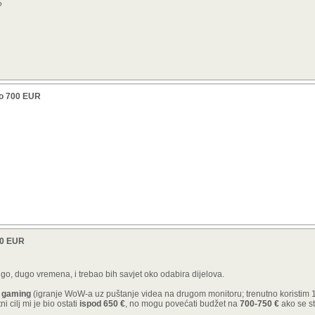
?
do 700 EUR
00 EUR
go, dugo vremena, i trebao bih savjet oko odabira dijelova.
a
gaming
(igranje WoW-a uz puštanje videa na drugom monitoru; trenutno koristim
 cilj mi je bio ostati
ispod 650 €
, no mogu povećati budžet na
700-750 €
ako se st