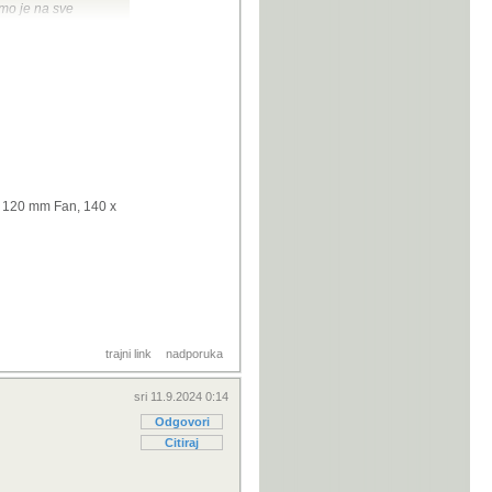
mo je na sve
d nas za u redu
dljivo (bez RGB).
, 120 mm Fan, 140 x
trajni link
nadporuka
sri 11.9.2024 0:14
Odgovori
Citiraj