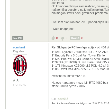
ako treba.
Od komponenti koje sam izabrao, nisam sigu
našao ništa posebno na Mindfactoryju). Tako
bih mogao staviti novu grafu bez problema.
Sve sam planirao naručiti u ponedjeljak ili
Hvala unaprijed!
0
0
0
Moj PC
HVALA
acmilan2
Re: Sklapanje PC konfiguracija - od 400 
13 godina
1* AMD Ryzen 5 7600 6x 3.80GHz So.AM5
1* Endorfy Fera 5 Dual Fan Tower Kühler
1* MSI PRO WIFI AMD B650 So.AM5 DDR5 
1* 32GB (2x 16GB) G.Skill Flare EXPO X
1* 1TB Kingston KC3000 M.2 PCIe 4.0 
1* 850 Watt MSI MPG A850G PCIE5 Modula
Zwischensumme: €652,90
Na ovo napajanje moze ici i RTX 4080 bez 
OFFLINE
stane unutra ryzen 7700x.
Kovačić
Poruka je uređivana zadnji put ned 8.9.2024 7:16