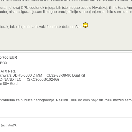
ran jel ovaj CPU cooler ok (njega bih isto mogao uzeti u Hrvatskoj, ili možda s A
đer, nisam siguran jesam li mogao proći jeftinije s napajanjem, ali htio sam uzeti n
 utorak, tako da je do tad svaki feedback dobrodošao
do 700 EUR
 BOX
ATX Retail
5 schwarz DDR5-6000 DIMM CL32-38-38-96 Dual Kit
x4 3D-NAND TLC (SKC3000S/1024G)
r 80+ Gold
problema za buduce nadogradnje. Razliku 100€ do ovih najvisih 750€ mozes samo j
 (acmilan2).