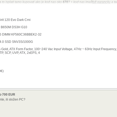
a to isplati tamo kupovati ako je kod nas oko
670
? + kod nas imaš
full garanciju
a ta
nilo mi se da bih uštedio oko €100 pa bi mi se isplatilo. Vidim sad da se nađe i ko
rit 120 Evo Dark Crni
5 B650M DS3H G10
 li potrebno uzeti još koji case fan? Nije mi bitno kako sve izgleda, samo da je neupa
36 DIMM KF560C36BBEK2-32
 4.0 SSD SNV3S/1000G
Gold, ATX Form Factor, 100~240 Vac Input Voltage, 47Hz ~ 63Hz Input Frequency
TP, SCP, UVP, ATX, 2xEPS, 4
9€)
do 700 EUR
te, ili složen PC?