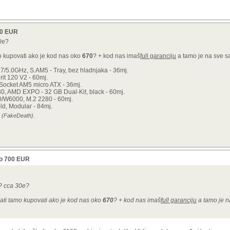
00 EUR
30e?
mo kupovati ako je kod nas oko
670
? + kod nas imaš
full garanciju
a tamo je na sve s
7/5.0GHz, S.AM5 - Tray, bez hladnjaka - 36mj.
t 120 V2 - 60mj.
ocket AM5 micro ATX - 36mj.
30, AMD EXPO - 32 GB Dual-Kit, black - 60mj.
W6000, M.2 2280 - 60mj.
d, Modular - 84mj.
6 (FakeDeath).
do 700 EUR
a? cca 30e?
plati tamo kupovati ako je kod nas oko
670
? + kod nas imaš
full garanciju
a tamo je 