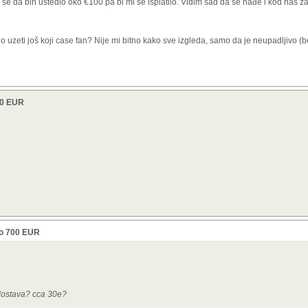
 se da bih uštedio oko €100 pa bi mi se isplatilo. Vidim sad da se nađe i kod nas za
rebno uzeti još koji case fan? Nije mi bitno kako sve izgleda, samo da je neupadljivo 
00 EUR
do 700 EUR
 dostava? cca 30e?