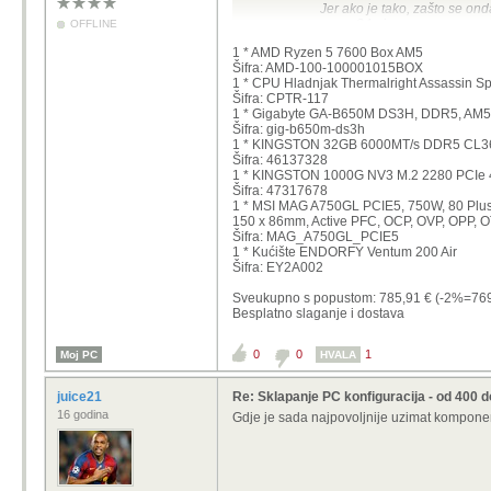
Jer ako je tako, zašto se ond
samo 24mj....
OFFLINE
1 * AMD Ryzen 5 7600 Box AM5
Može i sve iz Hrvatske, dapače.
Šifra: AMD-100-100001015BOX
Kad sam jučer uspoređivao cijene, či
1 * CPU Hladnjak Thermalright Assassin Spi
cijenu tako da ću naručiti tu.
Šifra: CPTR-117
1 * Gigabyte GA-B650M DS3H, DDR5, AM
Sviđa mi se sve ovo što si stavio.
Šifra: gig-b650m-ds3h
Koje kućište bi išlo dobro s tim i je
1 * KINGSTON 32GB 6000MT/s DDR5 CL
Budžet 75-100 € za to.
Šifra: 46137328
1 * KINGSTON 1000G NV3 M.2 2280 PCIe
Šifra: 47317678
1 * MSI MAG A750GL PCIE5, 750W, 80 Plus 
150 x 86mm, Active PFC, OCP, OVP, OPP, O
Šifra: MAG_A750GL_PCIE5
1 * Kućište ENDORFY Ventum 200 Air
Šifra: EY2A002
Sveukupno s popustom: 785,91 € (-2%=76
Besplatno slaganje i dostava
0
0
1
Moj PC
HVALA
juice21
Re: Sklapanje PC konfiguracija - od 400 
16 godina
Gdje je sada najpovoljnije uzimat komponen