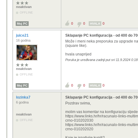
neaktivan
OFFLINE
0
0
0
Moj PC
HVALA
juice21
Sklapanje PC konfiguracija - od 400 do 7
16 godina
Može i meni neka preporuka za upgrade na P
(square like).
hvala unaprijed
Poruka je uređivana zadnji put sri 11.9.2024 0:18 
neaktivan
OFFLINE
0
0
0
Moj PC
HVALA
lozinka7
Sklapanje PC konfiguracija - od 400 do 7
6 godina
Pozdrav svima,
molim vas komentar na konfiguraciju sljede
neaktivan
https://www.links.hr/hr/racunalo-links-mu
OFFLINE
crno-010202030
https://www.links.hr/hr/racunalo-links-mul
crno-010202020
Koje je ispativije kupiti?