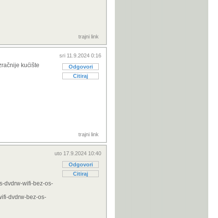
trajni link
sri 11.9.2024 0:16
račnije kućište
Odgovori
Citiraj
trajni link
uto 17.9.2024 10:40
Odgovori
Citiraj
-dvdrw-wifi-bez-os-
ifi-dvdrw-bez-os-