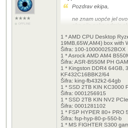
Pozdrav ekipa,
ne znam uopće jel ovo 
OFFLINE
ako nije neka admin s
1 * AMD CPU Desktop Ryz
Trebao bi neku konfigur
19MB,65W,AM4) box with Wr
backupe postojećih baz
Šifra: 100-100000252BOX
server za dev, staging
1 * Asrock AMD AM4 B5
moguće frakturirati jeda
Šifra: ASR-B550M PH GA
bilo da se sve vrti na 
1 * Kingston DDR4 64GB,
ovo košta inače pa ak
KF432C16BBK2/64
povećati do 1k€,, ali n
Šifra: king-fb432k2-64gb
ništa posebno hardvers
1 * SSD 2TB KIN KC3000 
stvarima sa 1-5 konku
Šifra: 0001256915
1 * SSD 2TB KIN NV2 PC
Takodjer, koristio bi se 
Šifra: 0001281102
mislim da to nije toliko 
1 * FSP HYPER 80+ PRO 
Šifra: fsp-hyp-80-p-550-b
Lp i hvala unaprijed!
1 * MS FIGHTER S300 gam