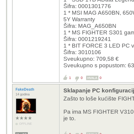
Šifra: 0001301776
1 * MSI MAG A650BN, 650W
5Y Warranty
Šifra: MAG_A650BN
1 * MS FIGHTER S301 gami
Šifra: 0001219241
1 * BIT FORCE 3 LED PC v
Šifra: 3010106
Sveukupno: 709,58 €
Sveukupno s popustom: 63
1
0
0
HVALA
FakeDeath
Sklapanje PC konfiguraci
14 godina
Zašto to loše kućište FIG
Pa ima MS FIGHTER V310 koji 
je to.
OFFLINE