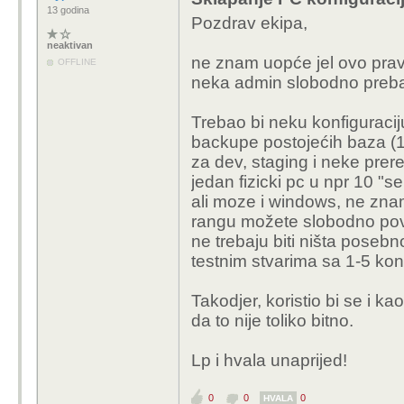
13 godina
Pozdrav ekipa,
neaktivan
ne znam uopće jel ovo pravo
OFFLINE
neka admin slobodno preba
Trebao bi neku konfiguraciju
backupe postojećih baza (10
za dev, staging i neke prer
jedan fizicki pc u npr 10 "se
ali moze i windows, ne zna
rangu možete slobodno pove
ne trebaju biti ništa posebn
testnim stvarima sa 1-5 ko
Takodjer, koristio bi se i kao
da to nije toliko bitno.
Lp i hvala unaprijed!
0
0
0
HVALA