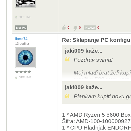
OFFLINE
0
0
0
Moj PC
HVALA
ibme74
Re: Sklapanje PC konfigu
13 godina
jaki009 kaže...
Pozdrav svima!
Moj mlađi brat želi kup
OFFLINE
otprilike 500 eura. Igr
jaki009 kaže...
Usput me zanima bi li m
Planiram kupiti novu g
negdje drugdje, a da sa
ova gdje inace se kupu
1 * AMD Ryzen 5 5600 Bo
Hvala unaprjed!
Šifra: AMD-100-10000092
1 * CPU Hladnjak ENDORF