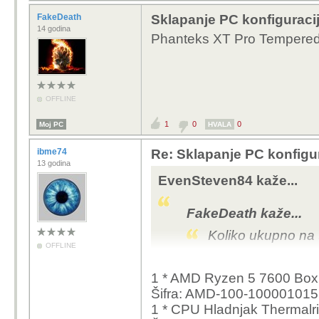
FakeDeath
Sklapanje PC konfiguraci
14 godina
Phanteks XT Pro Tempered
OFFLINE
1
0
0
Moj PC
HVALA
ibme74
Re: Sklapanje PC konfigu
13 godina
EvenSteven84 kaže...
FakeDeath kaže...
Koliko ukupno na 
OFFLINE
Jer ako je tako, z
1 * AMD Ryzen 5 7600 Bo
je kod nas oko
67
Šifra: AMD-100-10000101
na sve samo 24mj.
1 * CPU Hladnjak Thermalri