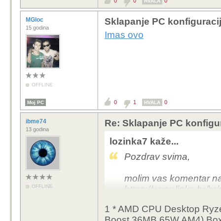
0
0
0
HVALA
MGloc
Sklapanje PC konfiguraci
15 godina
Imas ovo
OFFLINE
0
1
0
Moj PC
HVALA
ibme74
Re: Sklapanje PC konfigu
13 godina
lozinka7 kaže...
Pozdrav svima,
molim vas komentar na 
OFFLINE
https://www.links.hr/h
5600g-16gb-ddr4-1tb-
1 * AMD CPU Desktop Ryze
dvdrw-wifi-bez-os-cr
Boost,36MB,65W,AM4) Bo