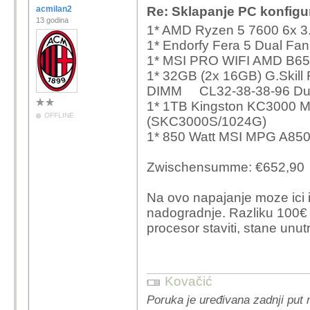
acmilan2
Re: Sklapanje PC konfigu
13 godina
1* AMD Ryzen 5 7600 6x 
1* Endorfy Fera 5 Dual Fan
1* MSI PRO WIFI AMD B65
1* 32GB (2x 16GB) G.Skil
DIMM CL32-38-38-96 Dua
1* 1TB Kingston KC3000
OFFLINE
(SKC3000S/1024G)
1* 850 Watt MSI MPG A850
Zwischensumme: €652,90
Na ovo napajanje moze ici
nadogradnje. Razliku 100€ 
procesor staviti, stane unu
Kovačić
Poruka je uređivana zadnji put 