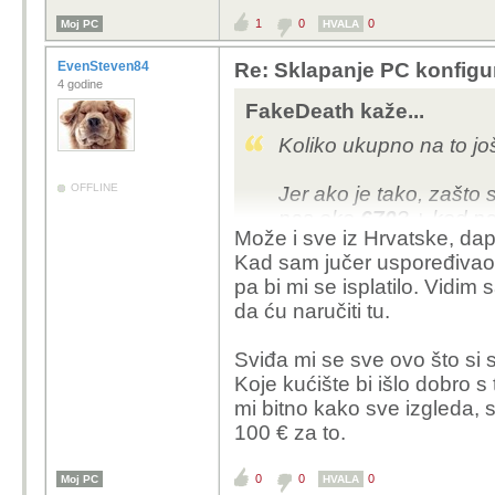
1
0
0
Moj PC
HVALA
EvenSteven84
Re: Sklapanje PC konfigu
4 godine
FakeDeath kaže...
Koliko ukupno na to j
OFFLINE
Jer ako je tako, zašto 
nas oko
670
? + kod n
Može i sve iz Hrvatske, da
24mj....
Kad sam jučer uspoređivao c
pa bi mi se isplatilo. Vidim
da ću naručiti tu.
Sviđa mi se sve ovo što si s
Koje kućište bi išlo dobro s t
mi bitno kako sve izgleda,
100 € za to.
0
0
0
Moj PC
HVALA