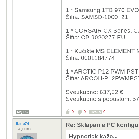
1 * Samsung 1TB 970 EV
Šifra: SAMSD-1000_21
1 * CORSAIR CX Series, C
Šifra: CP-9020277-EU
1 * Kućište MS ELEMENT 
Šifra: 0001184774
1 * ARCTIC P12 PWM PST 
Šifra: ARCOH-P12PWMP
Sveukupno: 637,52 €
Sveukupno s popustom: 57
0
0
0
Moj PC
HVALA
ibme74
Re: Sklapanje PC konfigu
13 godina
Hypnotick kaže...