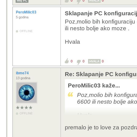
0
0
0
Moj PC
HVALA
PeroMilic03
Sklapanje PC konfiguraci
5 godina
Poz,molio bih konfiguraciju
ili nesto bolje ako moze .
OFFLINE
Hvala
0
0
0
HVALA
ibme74
Re: Sklapanje PC konfigu
13 godina
PeroMilic03 kaže...
Poz,molio bih konfigur
6600 ili nesto bolje ak
OFFLINE
Hvala
premalo je to love za pozdra