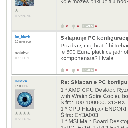
koje možeš priključiti 4 hdd-
OFFLINE
0
0
0
HVALA
fm_klavir
Sklapanje PC konfiguraci
23 mjeseca
Pozdrav, moj bratić bi treb
je 600 Eura, platiti će jedno
neaktivan
komponenata? Hvala
OFFLINE
0
0
0
HVALA
ibme74
Re: Sklapanje PC konfigu
13 godina
1 * AMD CPU Desktop Ryz
with Wraith Spire Cooler, b
Šifra: 100-100000031SBX
1 * CPU Hladnjak ENDORF
Šifra: EY3A003
OFFLINE
1 * MSI Main Board Desk
1xPCI-Ex16, 1xPCI-Ex1,6 x 