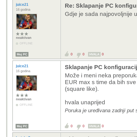
juice21
Re: Sklapanje PC konfigu
16 godina
Gdje je sada najpovoljnije 
neaktivan
OFFLINE
0
0
0
Moj PC
HVALA
juice21
Sklapanje PC konfiguraci
16 godina
Može i meni neka preporuk
EUR max s time da bih sve t
(square like).
neaktivan
hvala unaprijed
OFFLINE
Poruka je uređivana zadnji put s
0
0
0
Moj PC
HVALA