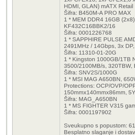
HDMI, GLAN) mATX Retail
Šifra: B450M-A PRO MAX
1 * MEM DDR4 16GB (2x8
KF432C16BBK2/16
Šifra: 0001226768
1 * SAPPHIRE PULSE AM
2491MHz / 14Gbps, 3x DP, 
Šifra: 11310-01-20G
1 * Kingston 1000GB/1TB 
3500/2100MB/s, 320TBW,
Šifra: SNV2S/1000G
1 * MSI MAG A650BN, 650W
Protections: OCP/OVP/OP
150mmx140mmx86mm, 5Y 
Šifra: MAG_A650BN
1 * MS FIGHTER V315 gam
Šifra: 0001197902
Sveukupno s popustom: 61
Besplatno slaganje i dosta