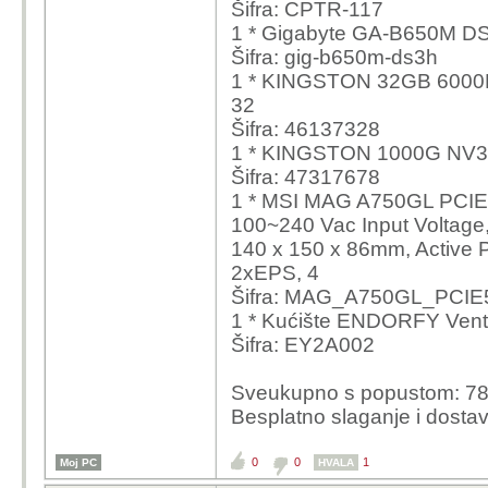
Šifra: CPTR-117
Može i sve iz Hrvatske
1 * Gigabyte GA-B650M 
Kad sam jučer uspoređi
Šifra: gig-b650m-ds3h
€100 pa bi mi se isplat
1 * KINGSTON 32GB 600
redu cijenu tako da ću n
32
Šifra: 46137328
Sviđa mi se sve ovo što
1 * KINGSTON 1000G NV3
Koje kućište bi išlo dobr
Šifra: 47317678
fan? Nije mi bitno kak
1 * MSI MAG A750GL PCIE5
RGB). Budžet 75-100 €
100~240 Vac Input Voltage
140 x 150 x 86mm, Active
2xEPS, 4
Šifra: MAG_A750GL_PCIE
1 * Kućište ENDORFY Vent
Šifra: EY2A002
Sveukupno s popustom: 78
Besplatno slaganje i dosta
0
0
1
Moj PC
HVALA