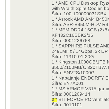
1 * AMD CPU Desktop Ryz
with Wraith Spire Cooler, b
Šifra: 100-100000031SBX
1 * Asrock AMD AM4 B450
Šifra: ASR-B450M-HDV R4
1 * MEM DDR4 16GB (2x8
KF432C16BBK2/16
Šifra: 0001226768
1 * SAPPHIRE PULSE AM
2491MHz / 14Gbps, 3x DP, 
Šifra: 11310-01-20G
1 * Kingston 1000GB/1TB 
3500/2100MB/s, 320TBW,
Šifra: SNV2S/1000G
1 * Napajanje ENDORFY 
Šifra: EY7A001
1 * MS ARMOR V315 gami
Šifra: 0001209414
2 *
BIT FORCE PC ventilato
Šifra: 3010101