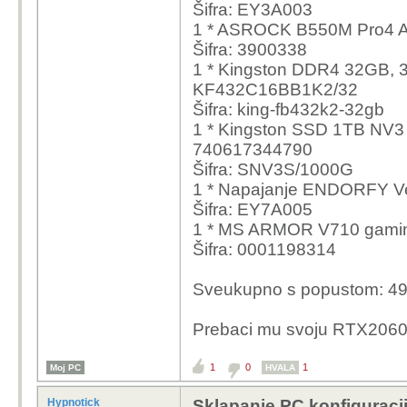
Šifra: EY3A003
1 * ASROCK B550M Pro4
Šifra: 3900338
1 * Kingston DDR4 32GB,
KF432C16BB1K2/32
Šifra: king-fb432k2-32gb
1 * Kingston SSD 1TB NV3
740617344790
Šifra: SNV3S/1000G
1 * Napajanje ENDORFY 
Šifra: EY7A005
1 * MS ARMOR V710 gami
Šifra: 0001198314
Sveukupno s popustom: 49
Prebaci mu svoju RTX206
1
0
1
Moj PC
HVALA
Hypnotick
Sklapanje PC konfiguraci