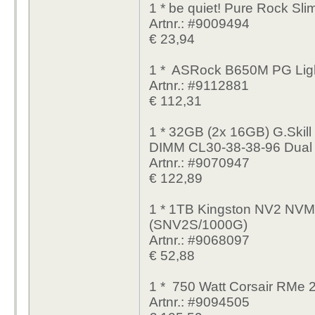
1 * be quiet! Pure Rock Sli
Artnr.: #9009494
€ 23,94
1 * ASRock B650M PG Lig
Artnr.: #9112881
€ 112,31
1 * 32GB (2x 16GB) G.Ski
DIMM CL30-38-38-96 Dual 
Artnr.: #9070947
€ 122,89
1 * 1TB Kingston NV2 NV
(SNV2S/1000G)
Artnr.: #9068097
€ 52,88
1 * 750 Watt Corsair RMe 
Artnr.: #9094505