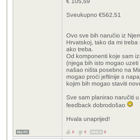
€ 105,59
Sveukupno €562,51
Ovo sve bih naručio iz Nje
Hrvatskoj, tako da mi treba 
ako treba.
Od komponenti koje sam iza
(njega bih isto mogao uzeti
našao ništa posebno na Min
mogao proći jeftinije s napa
kojim bih mogao staviti no
Sve sam planirao naručiti u 
feedback dobrodošao
Hvala unaprijed!
0
0
0
Moj PC
HVALA