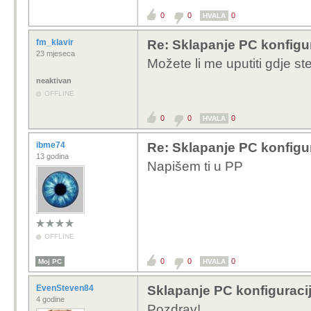
0
0
0
HVALA
fm_klavir
Re: Sklapanje PC konfigu
23 mjeseca
Možete li me uputiti gdje st
neaktivan
OFFLINE
0
0
0
HVALA
ibme74
Re: Sklapanje PC konfigu
13 godina
Napišem ti u PP
OFFLINE
0
0
0
Moj PC
HVALA
EvenSteven84
Sklapanje PC konfiguraci
4 godine
Pozdrav!