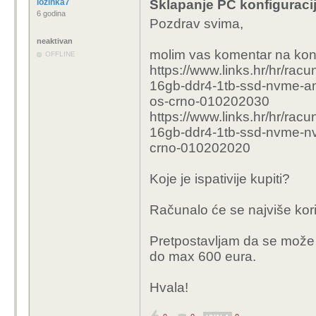
lozinka7
Sklapanje PC konfiguraci
6 godina
Pozdrav svima,
neaktivan
molim vas komentar na konf
OFFLINE
https://www.links.hr/hr/ra
16gb-ddr4-1tb-ssd-nvme-am
os-crno-010202030
https://www.links.hr/hr/rac
16gb-ddr4-1tb-ssd-nvme-nvi
crno-010202020
Koje je ispativije kupiti?
Računalo će se najviše kori
Pretpostavljam da se može s
do max 600 eura.
Hvala!