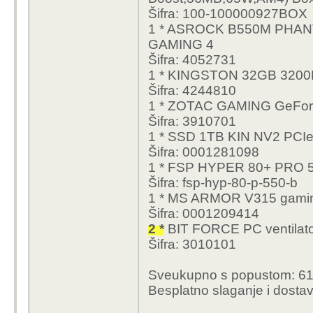
https://www.links.hr/hr
Šifra: 100-100000927BOX
12400f-16gb-ddr4-1tb-
1 * ASROCK B550M PHA
dvdrw-bez-os-crno-0
GAMING 4
Šifra: 4052731
Koje je ispativije kupit
1 * KINGSTON 32GB 320
Šifra: 4244810
Računalo će se najviše
1 * ZOTAC GAMING GeFor
Šifra: 3910701
Pretpostavljam da se mo
1 * SSD 1TB KIN NV2 PC
preporuku do max 600
Šifra: 0001281098
1 * FSP HYPER 80+ PRO 
Hvala!
Šifra: fsp-hyp-80-p-550-b
1 * MS ARMOR V315 gami
Šifra: 0001209414
2 *
BIT FORCE PC ventilato
Šifra: 3010101
Sveukupno s popustom: 61
Besplatno slaganje i dosta