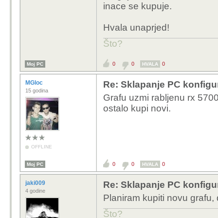
inace se kupuje.
Hvala unaprjed!
Što?
0
0
0
Moj PC
HVALA
MGloc
Re: Sklapanje PC konfigu
15 godina
Grafu uzmi rabljenu rx 570
ostalo kupi novi.
OFFLINE
0
0
0
Moj PC
HVALA
jaki009
Re: Sklapanje PC konfigu
4 godine
Planiram kupiti novu grafu
Što?