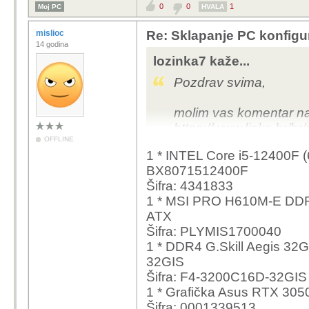
0
0
1
Moj PC
HVALA
mislioc
Re: Sklapanje PC konfigu
14 godina
lozinka7 kaže...
Pozdrav svima,
molim vas komentar na 
https://www.links.hr/h
OFFLINE
5600g-16gb-ddr4-1tb-
1 * INTEL Core i5-12400F (
dvdrw-wifi-bez-os-cr
BX8071512400F
https://www.links.hr/hr
Šifra: 4341833
12400f-16gb-ddr4-1tb-
1 * MSI PRO H610M-E DDR4
dvdrw-bez-os-crno-0
ATX
Šifra: PLYMIS1700040
Koje je ispativije kupit
1 * DDR4 G.Skill Aegis 3
32GIS
Računalo će se najviše
Šifra: F4-3200C16D-32GIS
1 * Grafička Asus RTX 3
Pretpostavljam da se mo
Šifra: 0001339513