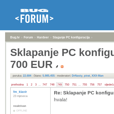
Bug.hr
»
Forum
»
Hardver
»
Slaganje PC konfiguracija
»
Sklapanje PC konfigu
700 EUR
poruka:
22.684
|
čitano:
5.985.455
|
moderatori:
DrNasty
,
pirat
,
XXX-Man
prethodna
1
2
3
...
747
748
749
750
751
...
755
756
757
sljedeć
fm_klavir
Re: Sklapanje PC konfigu
23 mjeseca
hvala!
neaktivan
OFFLINE