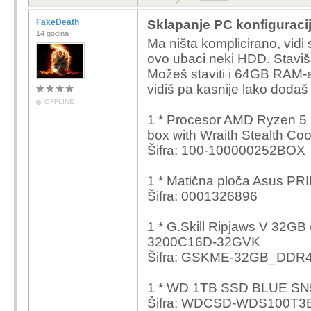
FakeDeath
Sklapanje PC konfiguraci
14 godina
Ma ništa komplicirano, vidi
ovo ubaci neki HDD. Staviš l
Možeš staviti i 64GB RAM-a 
vidiš pa kasnije lako dodaš 
OFFLINE
1 * Procesor AMD Ryzen 
box with Wraith Stealth Co
Šifra: 100-100000252BOX
1 * Matična ploča Asus 
Šifra: 0001326896
1 * G.Skill Ripjaws V 32
3200C16D-32GVK
Šifra: GSKME-32GB_DDR
1 * WD 1TB SSD BLUE SN
Šifra: WDCSD-WDS100T3