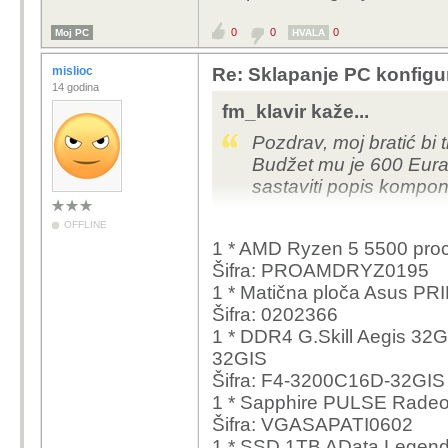
0
0
0
Moj PC
HVALA
mislioc
Re: Sklapanje PC konfigu
14 godina
fm_klavir kaže...
Pozdrav, moj bratić bi 
Budžet mu je 600 Eura, 
sastaviti popis kompo
OFFLINE
1 * AMD Ryzen 5 5500 pro
Šifra: PROAMDRYZ0195
1 * Matična ploča Asus P
Šifra: 0202366
1 * DDR4 G.Skill Aegis 3
32GIS
Šifra: F4-3200C16D-32GIS
1 * Sapphire PULSE Rad
Šifra: VGASAPATI0602
1 * SSD 1TB AData Legen