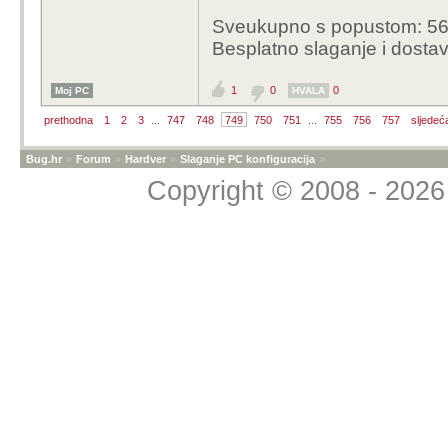
Sveukupno s popustom: 56
Besplatno slaganje i dosta
1
0
0
Moj PC
HVALA
prethodna
1
2
3
...
747
748
749
750
751
...
755
756
757
sljedeć
Bug.hr
»
Forum
»
Hardver
»
Slaganje PC konfiguracija
»
Copyright © 2008 - 2026 