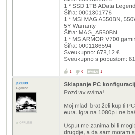
preporuku do max 600
1 * SSD 1TB AData Legen
Šifra: 0001301776
Hvala!
1 * MSI MAG A550BN, 550W
5Y Warranty
Šifra: MAG_A550BN
1 * MS ARMOR V700 gamin
Šifra: 0001186594
Sveukupno: 678,12 €
Sveukupno s popustom: 61
1
0
1
HVALA
jaki009
Sklapanje PC konfiguraci
4 godine
Pozdrav svima!
Moj mlađi brat želi kupiti PC
eura. Igra na 1080p i ne baš
OFFLINE
Usput me zanima bi li moglo 
drugdje, a da sam moram sla