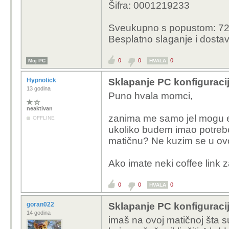
Šifra: 0001219233
Sveukupno s popustom: 72
Besplatno slaganje i dosta
0
0
0
Moj PC
HVALA
Hypnotick
Sklapanje PC konfiguraci
13 godina
Puno hvala momci,
neaktivan
zanima me samo jel mogu eve
OFFLINE
ukoliko budem imao potrebe 
matičnu? Ne kuzim se u ovo
Ako imate neki coffee link z
0
0
0
HVALA
goran022
Sklapanje PC konfiguraci
14 godina
imaš na ovoj matičnoj šta su