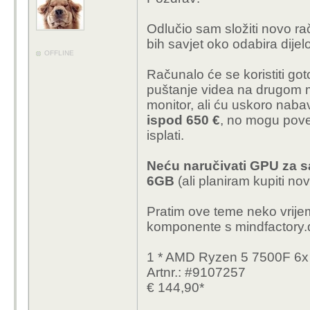
Odlučio sam složiti novo r
bih savjet oko odabira dijel
OFFLINE
Računalo će se koristiti got
puštanje videa na drugom m
monitor, ali ću uskoro nabav
ispod 650 €
, no mogu pove
isplati.
Neću naručivati GPU za sa
6GB
(ali planiram kupiti nov
Pratim ove teme neko vrije
komponente s mindfactory.
1 * AMD Ryzen 5 7500F 6
Artnr.: #9107257
€ 144,90*