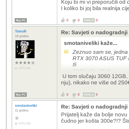
Koju bi mi vi preporučili od 
I koliko bi joj bila realnija c
0
0
0
Moj PC
HVALA
TomoR
Re: Savjeti o nadogradnji
18 godina
smotaniveliki kaže...
Zeznuo sam se, jedna
RTX 3070 ASUS TUF 
Ili
OFFLINE
3060 elite 12gb
U tom slučaju 3060 12GB, m
nju), nikako ne više od 250
Koju bi mi vi preporučil
I koliko bi joj bila realn
0
0
0
Moj PC
HVALA
smotaniveliki
Re: Savjeti o nadogradnji
11 godina
Prijatelj kaže da bolje novu
čudno jer košta 300e?!? Št
OFFLINE