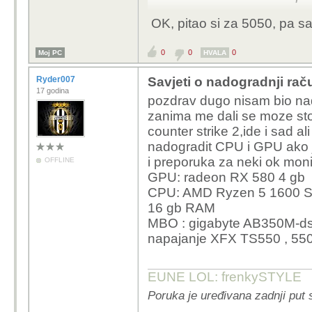
OK, pitao si za 5050, pa sam
A na koliko bi ti sada st
0
0
0
Moj PC
HVALA
Ryder007
Savjeti o nadogradnji rač
17 godina
pozdrav dugo nisam bio nad
zanima me dali se moze sto 
counter strike 2,ide i sad al
nadogradit CPU i GPU ako
i preporuka za neki ok mon
OFFLINE
GPU: radeon RX 580 4 gb
CPU: AMD Ryzen 5 1600 Si
16 gb RAM
MBO : gigabyte AB350M-d
napajanje XFX TS550 , 55
EUNE LOL: frenkySTYLE
Poruka je uređivana zadnji put