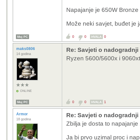
Napajanje je 650W Bronze
Može neki savjet, buđet je j
0
0
0
Moj PC
HVALA
maks0806
Re: Savjeti o nadogradnji
14 godina
Ryzen 5600/5600x i 9060xt
ONLINE
0
0
1
Moj PC
HVALA
Armor
Re: Savjeti o nadogradnji
18 godina
Zbilja je dosta to napajanje
Ja bi prvo uzimal proc i na