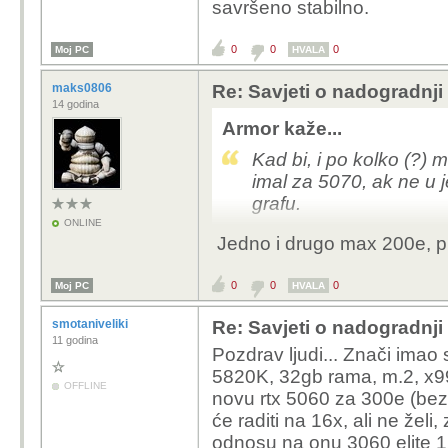
savršeno stabilno.
0
0
0
Moj PC
HVALA
maks0806
Re: Savjeti o nadogradnji
14 godina
Armor kaže...
Kad bi, i po kolko (?) m
imal za 5070, ak ne u 
grafu.
ONLINE
Jedno i drugo max 200e, pr
0
0
0
Moj PC
HVALA
smotaniveliki
Re: Savjeti o nadogradnji
11 godina
Pozdrav ljudi... Znači imao
5820K, 32gb rama, m.2, x99.
OFFLINE
novu rtx 5060 za 300e (bez
će raditi na 16x, ali ne želi
odnosu na onu 3060 elite 1