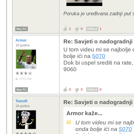
Poruka je uređivana zadnji put 
1
0
1
Moj PC
HVALA
Armor
Re: Savjeti o nadogradnji
18 godina
U tom videu mi se najbolje 
bolje ići na
5070
Dok bi uspel srediti na rate
9060
OFFLINE
0
0
0
Moj PC
HVALA
TomoR
Re: Savjeti o nadogradnji
18 godina
Armor kaže...
U tom videu mi se najbo
onda bolje ići na
5070