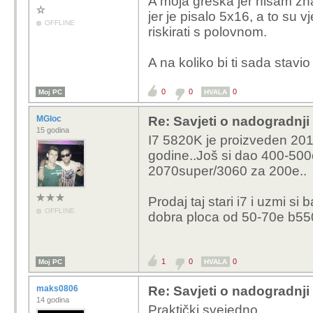
A moja greška jer nisam zna
jer je pisalo 5x16, a to su vj
OFFLINE
riskirati s polovnom.
A na koliko bi ti sada stavio 
0
0
0
Moj PC
HVALA
MGloc
Re: Savjeti o nadogradnji
15 godina
I7 5820K je proizveden 2014
godine..Još si dao 400-500
2070super/3060 za 200e..
Prodaj taj stari i7 i uzmi si 
OFFLINE
dobra ploca od 50-70e b550
1
0
0
Moj PC
HVALA
maks0806
Re: Savjeti o nadogradnji
14 godina
Praktički svejedno