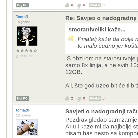
0
0
0
Moj PC
HVALA
TomoR
Re: Savjeti o nadogradnji
18 godina
smotaniveliki kaže...
Prijatelj kaže da bolje
to malo čudno jer košt
OFFLINE
S obzirom na starost tvoje 
samo 8x linija, a ne svih 16
12GB.
Ali, što god uzeo bit će ti 
2
0
0
Moj PC
HVALA
toma20
Savjeti o nadogradnji rač
12 godina
Pozdrav,gledao sam zamjenit
AI-u i kaze mi da najbolje 
nisam bas nesto sa komponen