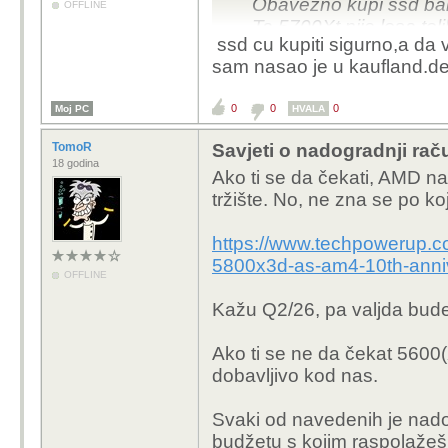
Obavezno kupi ssd bar
OFFLINE
Ta 5700Xt nije losa tol
ssd cu kupiti sigurno,a da v
ryzen 2600 je preslab 
sam nasao je u kaufland.d
0
0
0
Moj PC
HVALA
TomoR
Savjeti o nadogradnji rač
18 godina
Ako ti se da čekati, AMD 
tržište. No, ne zna se po koj
https://www.techpowerup.c
5800x3d-as-am4-10th-anniv
OFFLINE
Kažu Q2/26, pa valjda bude d
Ako ti se ne da čekat 5600
dobavljivo kod nas.
Svaki od navedenih je nadog
budžetu s kojim raspolažeš