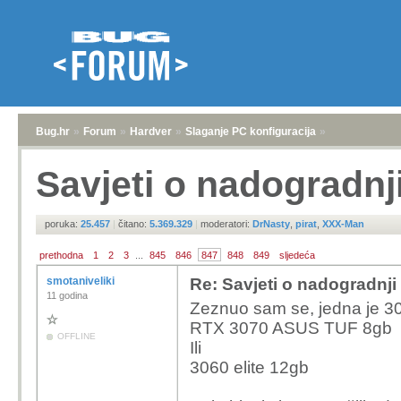
Bug.hr
»
Forum
»
Hardver
»
Slaganje PC konfiguracija
»
Savjeti o nadogradnj
poruka:
25.457
|
čitano:
5.369.329
|
moderatori:
DrNasty
,
pirat
,
XXX-Man
prethodna
1
2
3
...
845
846
847
848
849
sljedeća
smotaniveliki
Re: Savjeti o nadogradnji
11 godina
Zeznuo sam se, jedna je 3
RTX 3070 ASUS TUF 8gb
OFFLINE
Ili
3060 elite 12gb