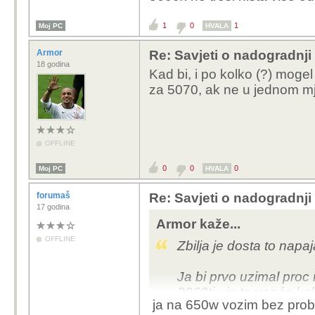
1
0
1
Moj PC
HVALA
Armor
Re: Savjeti o nadogradnji
18 godina
Kad bi, i po kolko (?) mogel 
za 5070, ak ne u jednom mje
OFFLINE
0
0
0
Moj PC
HVALA
forumaš
Re: Savjeti o nadogradnji
17 godina
Armor kaže...
OFFLINE
Zbilja je dosta to napa
Ja bi prvo uzimal proc
3060ti - je to uopće 
ja na 650w vozim bez prob