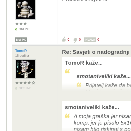
ONLINE
0
0
0
Moj PC
HVALA
TomoR
Re: Savjeti o nadogradnji
18 godina
TomoR kaže...
smotaniveliki kaže...
Prijatelj kaže da b
OFFLINE
Meni to malo čudn
S obzirom na starost t
smotaniveliki kaže...
koristi samo 8x linija, 
A moja greška jer nisa
na 3060 12GB.
komp, jer je pisalo 5x16,
nisam htio riskirati s 
Ali, što god uzeo bit ć