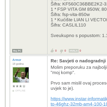
Šifra: KF560C36BBE2K2-3
stanja s cijenama. Hti
1 * FSP VITA GM 850W, 8
nadogradjivati u skorij
Šifra: fsp-vita-850w
1 * Kućište LIAN LI VE
Šifra: CASLIL110
Sveukupno s popustom: 1.
0
0
0
Moj PC
HVALA
Armor
Re: Savjeti o nadogradnji
18 godina
Molim preporuku za najbolj
"moj komp".
Prvo sam mislil ovaj proceso
uvjek to je).
OFFLINE
https://www.instar-informa
to-46ghz-32mb-am4-100-10