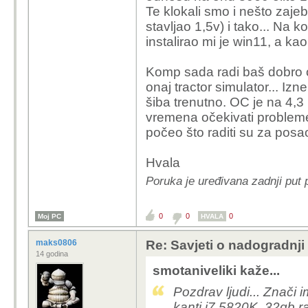
Te klokali smo i nešto zajeba
stavljao 1,5v) i tako... Na ko
instalirao mi je win11, a ka
Komp sada radi baš dobro o
onaj tractor simulator... I
šiba trenutno. OC je na 4,3
vremena očekivati probleme
počeo što raditi su za pos
Hvala
Poruka je uređivana zadnji put 
0
0
0
Moj PC
HVALA
maks0806
Re: Savjeti o nadogradnji
14 godina
smotaniveliki kaže...
Pozdrav ljudi... Znači
kanti i7 5820K, 32gb r