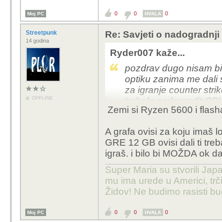
0
0
0
Moj PC
HVALA
Streetpunk
Re: Savjeti o nadogradnji
14 godina
Ryder007 kaže...
pozdrav dugo nisam bi
optiku zanima me dali 
za igranje counter strik
OFFLINE
trebalo nadogradit C
Zemi si Ryzen 5600 i flash
novce xD
GPU: radeon RX 580 
A grafa ovisi za koju imaš 
CPU: AMD Ryzen 5 160
GRE 12 GB ovisi dali ti tre
16 gb RAM
igraš. i bilo bi MOŽDA ok 
MBO : gigabyte AB35
napajanje XFX TS550 
Super Maria su stvorili Japa
mu ima urede u Americi, trči
Židov! Ne budimo rasisti b
0
0
0
Moj PC
HVALA