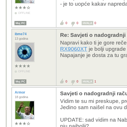
- je to uopće kakav napre
OFFLINE
0
0
0
Moj PC
HVALA
ibme74
Re: Savjeti o nadogradnji
13 godina
Napravi kako ti je gore reč
RX9060XT
je bolji upgrad
Napajanje je dosta za tu gr
OFFLINE
0
0
1
Moj PC
HVALA
Armor
Savjeti o nadogradnji rač
18 godina
Vidim te su mi preskupe, p
Jedino sam naišel na ovu da j
UPDATE: sad vidim na Nabava
nju najbolji?