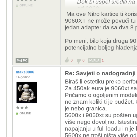
Dok bi uspel srediti na 
OFFLINE
od 9060
Ma ove Nitro kartice ti koris
9060XT ne može povući tu st
jedan adapter da sa dva 8 
Po meni, bilo koja druga 906
potencijalno boljeg hlađenja
0
0
1
Moj PC
HVALA
maks0806
Re: Savjeti o nadogradnji
14 godina
Biraš li estetiku preko perf
Za 450ak eura je 9060xt sa 
Pričamo o ogoljenim modelim
ne znam koliki ti je budžet.
je nebo granica.
ONLINE
5600x i 9060xt su pošten up
više nego dovoljno. Istesti
napajanju u full loadu i nij
5600x ne troši ništa više o