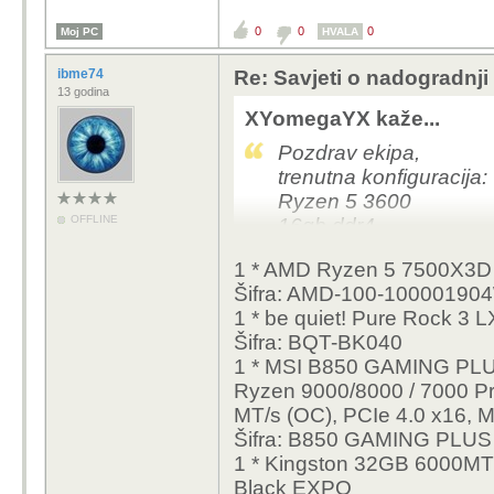
0
0
0
Moj PC
HVALA
ibme74
Re: Savjeti o nadogradnji
13 godina
XYomegaYX kaže...
Pozdrav ekipa,
trenutna konfiguracija:
Ryzen 5 3600
OFFLINE
16gb ddr4
Nvidia 1660ti
1 * AMD Ryzen 5 7500X3D 
Asrock b450m pro4 f
Šifra: AMD-100-1000019
Forton 600w psu
1 * be quiet! Pure Rock 3 
1tb nvme2
Šifra: BQT-BK040
1 * MSI B850 GAMING PLU
Trebao bih novu konfigu
Ryzen 9000/8000 / 7000 P
Za pocetak bih uzeo n
MT/s (OC), PCIe 4.0 x16, 
kvalitetno kuciste, a kr
Šifra: B850 GAMING PLUS
Koristilo bi se za igr
1 * Kingston 32GB 6000MT
4K.
Black EXPO
Za budzet nisam sigura