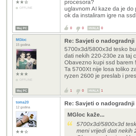
procesora?
uglavnom AI kaze da je do p
OFFLINE
ok da instaliram igre na ss
0
0
0
Moj PC
HVALA
MGloc
Re: Savjeti o nadogradnji
15 godina
5700x3d/5800x3d tesko bud
dati nekih 220-230e za taj 
Obavezno kupi ssd barem 5
Ta 5700Xt nije losa toliko z
ryzen 2600 je preslab i pre
OFFLINE
1
0
1
Moj PC
HVALA
toma20
Re: Savjeti o nadogradnji
12 godina
MGloc kaže...
5700x3d/5800x3d tesk
meni vrijedi dati nekih