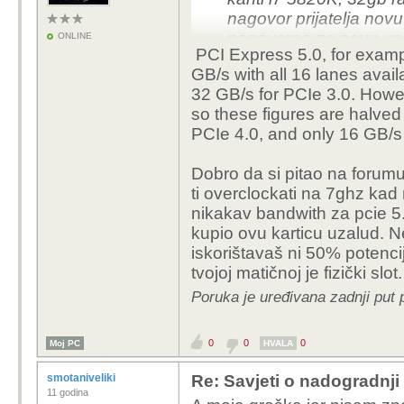
nagovor prijatelja novu
nagovarao za novu, reka
ONLINE
PCI Express 5.0, for examp
ono točno ne? I što ja
GB/s with all 16 lanes avai
koju sam htio.
32 GB/s for PCIe 3.0. Howev
Te klokali smo i nešto za
so these figures are halved
uporno stavljao 1,5v) i t
PCIe 4.0, and only 16 GB/s 
frekvencije i voltažu? I
raditi na tom procu?
Dobro da si pitao na forum
ti overclockati na 7ghz kad
Komp sada radi baš dob
nikakav bandwith za pcie 5.0
igra onaj tractor simul
kupio ovu karticu uzalud. N
stara krana da šiba tre
iskorištavaš ni 50% potencij
mogu nakon nekog vre
tvojoj matičnoj je fizički slot.
dobro istesziram prije 
njemu?
Poruka je uređivana zadnji put
Hvala
0
0
0
Moj PC
HVALA
smotaniveliki
Re: Savjeti o nadogradnji
11 godina