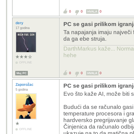
0
0
0
HVALA
dery
PC se gasi prilikom igranj
17 godina
Ta napajanja imaju največi 
da ga ebe struja.
DarthMarkus kaže... Normalno
hehe
OFFLINE
0
0
0
Moj PC
HVALA
Zaporožac
PC se gasi prilikom igranj
5 godina
Evo što kaže AI, može biti s
Budući da se računalo gasi 
temperature procesora i gra
hardversko pregrijavanje g
Činjenica da računalo odbij
OFFLINE
ukazuje na to da matična pl