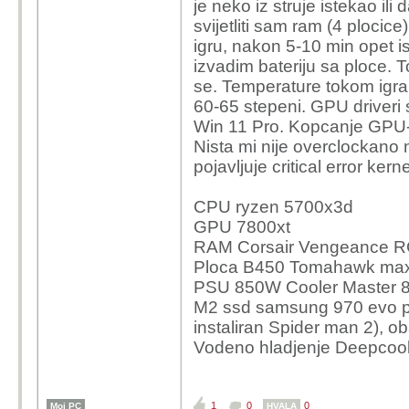
je neko iz struje istekao ili
svijetliti sam ram (4 ploci
igru, nakon 5-10 min opet i
izvadim bateriju sa ploce. 
se. Temperature tokom igra
60-65 stepeni. GPU driveri s
Win 11 Pro. Kopcanje GPU-a
Nista mi nije overclockano 
pojavljuje critical error ker
CPU ryzen 5700x3d
GPU 7800xt
RAM Corsair Vengeance R
Ploca B450 Tomahawk ma
PSU 850W Cooler Master 
M2 ssd samsung 970 evo pl
instaliran Spider man 2), o
Vodeno hladjenje Deepcoo
1
0
0
Moj PC
HVALA