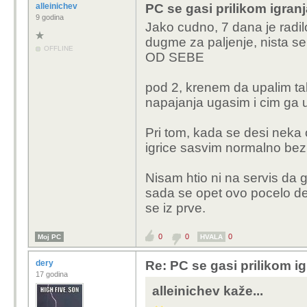
alleinichev
PC se gasi prilikom igranj
9 godina
Jako cudno, 7 dana je radi
dugme za paljenje, nista se
OFFLINE
OD SEBE
pod 2, krenem da upalim t
napajanja ugasim i cim ga u
Pri tom, kada se desi neka 
igrice sasvim normalno bez
Nisam htio ni na servis da 
sada se opet ovo pocelo des
se iz prve.
0
0
0
Moj PC
HVALA
dery
Re: PC se gasi prilikom ig
17 godina
alleinichev kaže...