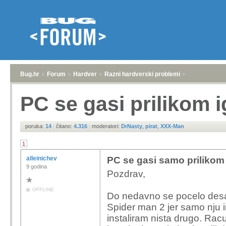
Bug.hr
»
Forum
»
Hardver
»
Razni hardverski problemi
»
PC se gasi prilikom i
poruka:
14
|
čitano:
4.316
|
moderatori:
DrNasty
,
pirat
,
XXX-Man
1
alleinichev
PC se gasi samo prilikom 
9 godina
Pozdrav,
OFFLINE
Do nedavno se pocelo desav
Spider man 2 jer samo nju i
instaliram nista drugo. Ra