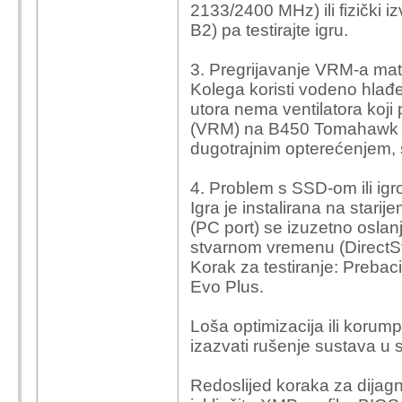
2133/2400 MHz) ili fizički i
B2) pa testirajte igru.
3. Pregrijavanje VRM-a mat
Kolega koristi vodeno hlađ
utora nema ventilatora koji
(VRM) na B450 Tomahawk Ma
dugotrajnim opterećenjem, 
4. Problem s SSD-om ili ig
Igra je instalirana na sta
(PC port) se izuzetno oslanj
stvarnom vremenu (DirectSt
Korak za testiranje: Preba
Evo Plus.
Loša optimizacija ili koru
izazvati rušenje sustava u 
Redoslijed koraka za dijag