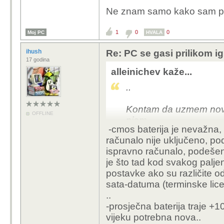
Ne znam samo kako sam pro
1
0
0
Moj PC
HVALA
ihush
Re: PC se gasi prilikom ig
17 godina
alleinichev kaže...
..
Kontam da uzmem novu
OFFLINE
njom.
-cmos baterija je nevažna,
..
računalo nije uključeno, p
ispravno računalo, podešen 
je što tad kod svakog palje
postavke ako su različite 
sata-datuma (terminske licen
..
-prosječna baterija traje +
vijeku potrebna nova..