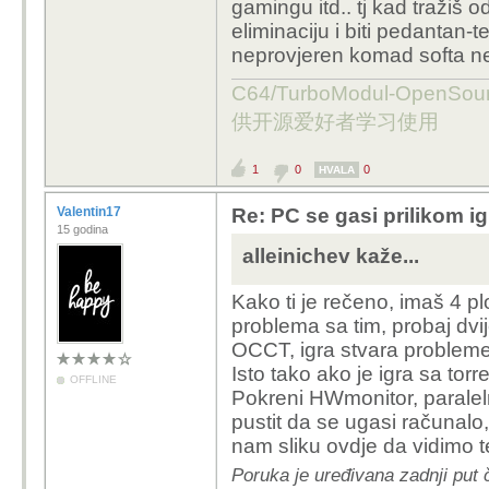
gamingu itd.. tj kad tražiš o
eliminaciju i biti pedantan-t
neprovjeren komad softa ne 
C64/TurboModul-OpenS
供开源爱好者学习使用
1
0
0
HVALA
Valentin17
Re: PC se gasi prilikom ig
15 godina
alleinichev kaže...
Kako ti je rečeno, imaš 4 pl
problema sa tim, probaj dvi
OCCT, igra stvara probleme i
Isto tako ako je igra sa to
OFFLINE
Pokreni HWmonitor, paraleln
pustit da se ugasi računalo,
nam sliku ovdje da vidimo 
Poruka je uređivana zadnji put 