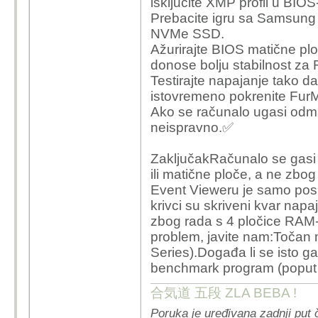
isključite XMP profil u BIOS
Prebacite igru sa Samsung
NVMe SSD.
Ažurirajte BIOS matične ploč
donose bolju stabilnost za
Testirajte napajanje tako da
istovremeno pokrenite Fur
Ako se računalo ugasi odma
neispravno.✅
ZaključakRačunalo se gasi 
ili matične ploče, a ne zbo
Event Vieweru je samo poslj
krivci su skriveni kvar napa
zbog rada s 4 pločice RAM-a
problem, javite nam:Točan 
Series).Događa li se isto g
benchmark program (poput
合気道 五段 ZLA BEBA !
Poruka je uređivana zadnji put 