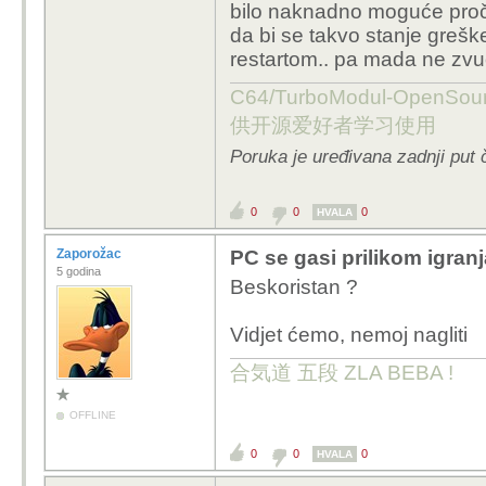
bilo naknadno moguće pročita
da bi se takvo stanje grešk
restartom.. pa mada ne zvu
C64/TurboModul-OpenS
供开源爱好者学习使用
Poruka je uređivana zadnji put 
0
0
0
HVALA
Zaporožac
PC se gasi prilikom igranj
5 godina
Beskoristan ?
Vidjet ćemo, nemoj nagliti
合気道 五段 ZLA BEBA !
OFFLINE
0
0
0
HVALA