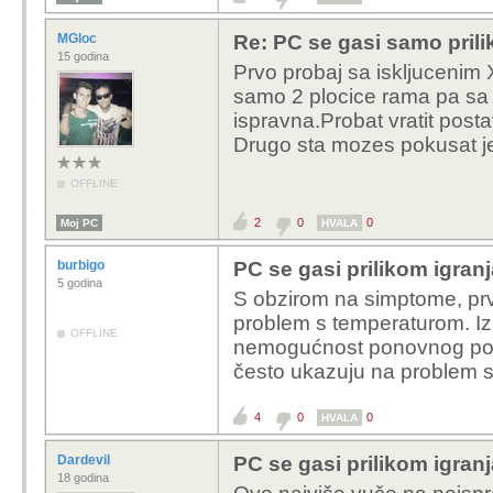
MGloc
Re: PC se gasi samo prili
15 godina
Prvo probaj sa iskljucenim 
samo 2 plocice rama pa sa 
ispravna.Probat vratit post
Drugo sta mozes pokusat je
OFFLINE
2
0
0
Moj PC
HVALA
burbigo
PC se gasi prilikom igranj
5 godina
S obzirom na simptome, pr
problem s temperaturom. Iz
OFFLINE
nemogućnost ponovnog pokr
često ukazuju na problem s 
4
0
0
HVALA
Dardevil
PC se gasi prilikom igranj
18 godina