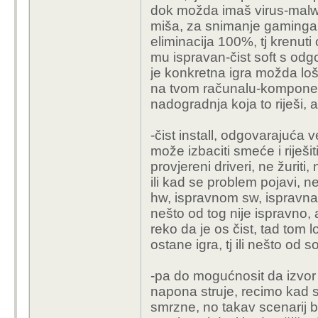
dok možda imaš virus-malwar
miša, za snimanje gaminga, č
eliminacija 100%, tj krenuti 
mu ispravan-čist soft s odg
je konkretna igra možda loš
na tvom računalu-komponent
nadogradnja koja to riješi,
-čist install, odgovarajuća v
može izbaciti smeće i riješi
provjereni driveri, ne žuriti
ili kad se problem pojavi, 
hw, ispravnom sw, ispravna i
nešto od tog nije ispravno, 
reko da je os čist, tad tom
ostane igra, tj ili nešto od s
-pa do mogućnosit da izvor
napona struje, recimo kad se 
smrzne, no takav scenarij 