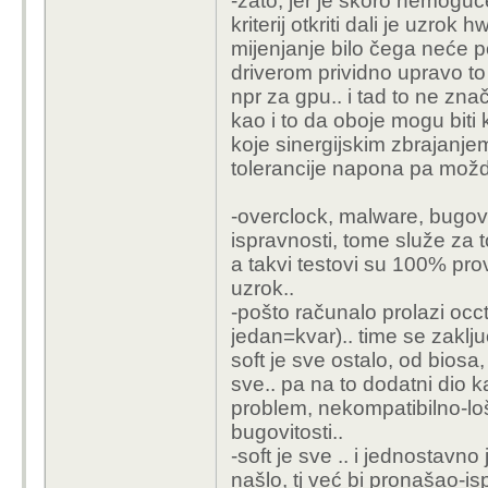
-zato, jer je skoro nemoguće
kriterij otkriti dali je uzrok
mijenjanje bilo čega neće po
driverom prividno upravo to r
npr za gpu.. i tad to ne zna
kao i to da oboje mogu biti
koje sinergijskim zbrajanje
tolerancije napona pa možd
-overclock, malware, bugovi.
ispravnosti, tome služe za t
a takvi testovi su 100% prov
uzrok..
-pošto računalo prolazi occt
jedan=kvar).. time se zaklju
soft je sve ostalo, od biosa,
sve.. pa na to dodatni dio ka
problem, nekompatibilno-loš
bugovitosti..
-soft je sve .. i jednostavn
našlo, tj već bi pronašao-isp