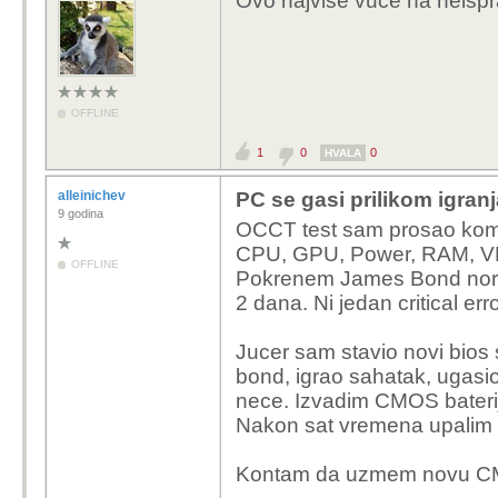
Ovo najviše vuče na neispr
OFFLINE
1
0
0
HVALA
alleinichev
PC se gasi prilikom igranj
9 godina
OCCT test sam prosao kompl
CPU, GPU, Power, RAM, VRA
OFFLINE
Pokrenem James Bond norm
2 dana. Ni jedan critical err
Jucer sam stavio novi bios 
bond, igrao sahatak, ugasi
nece. Izvadim CMOS bateriju
Nakon sat vremena upalim o
Kontam da uzmem novu CMOS