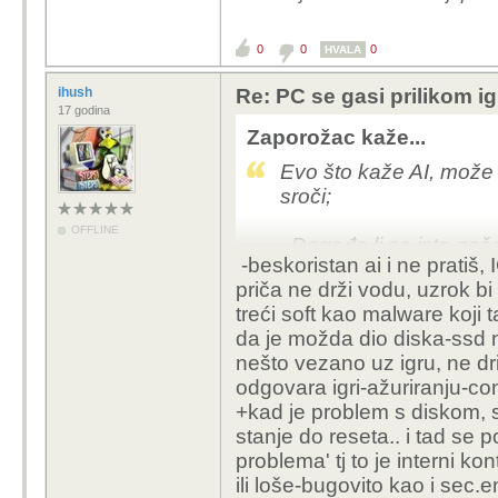
0
0
0
HVALA
ihush
Re: PC se gasi prilikom ig
17 godina
Zaporožac kaže...
Evo što kaže AI, može b
sroči;
OFFLINE
..Događa li se isto gaš
-beskoristan ai i ne pratiš, 
benchmark program (p
priča ne drži vodu, uzrok bi 
treći soft kao malware koji t
da je možda dio diska-ssd na
nešto vezano uz igru, ne dr
odgovara igri-ažuriranju-conf
+kad je problem s diskom, s
stanje do reseta.. i tad se p
problema' tj to je interni ko
ili loše-bugovito kao i sec.e