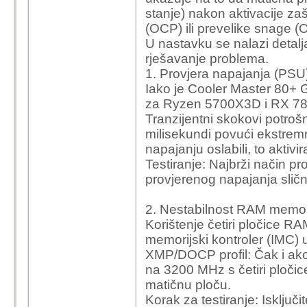
stanje) nakon aktivacije zaš
(OCP) ili prevelike snage (
U nastavku se nalazi detalj
rješavanje problema.
1. Provjera napajanja (PSU
Iako je Cooler Master 80+ 
za Ryzen 5700X3D i RX 780
Tranzijentni skokovi potroš
milisekundi povući ekstrem
napajanju oslabili, to aktiv
Testiranje: Najbrži način p
provjerenog napajanja slič
2. Nestabilnost RAM memori
Korištenje četiri pločice 
memorijski kontroler (IMC
XMP/DOCP profil: Čak i ako
na 3200 MHz s četiri pločic
matičnu ploču.
Korak za testiranje: Isklju