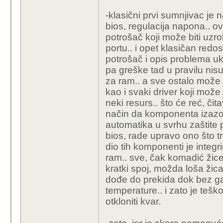
-klasični prvi sumnjivac je 
bios, regulacija napona.. 
potrošač koji može biti uzr
portu.. i opet klasičan redos
potrošač i opis problema uk
pa greške tad u pravilu ni
za ram.. a sve ostalo može bi
kao i svaki driver koji može i
neki resurs.. što će reć, čit
način da komponenta izazov
automatika u svrhu zaštite p
bios, rade upravo ono što 
dio tih komponenti je integ
ram.. sve, čak komadić žice-
kratki spoj, možda loša žica
dođe do prekida dok bez g
temperature.. i zato je teško
otkloniti kvar.