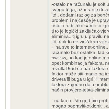
-ostalo na računalu je soft
svega toga, ažuriranje driver
itd.. dodatni razlog za ben
problem i najčešće je uprav
ostalo radi, ako samo ta igr
tj to je logički zaključak-vje
eliminira.. tj igru u pravil
itd. dok to ne vidiš kao vije
+ na sve to internet-online..
računalo bez ostatka, tad k
hw+sw, no kad je online može
opet kombinacija faktora, ne 
rezultat kad se par faktora 
faktor može biti manje pa im 
drivera ili buga u igri ili in
faktora zajedno daju probl
način provjere-testa-eliminac
- na kraju.. što god bio prob
mogao popraviti-otkloniti.. 