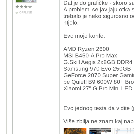
Dal je do grafičke - skoro 
A problemi se javljaju otka 
OFFLINE
trebalo je neko sigurosno od
htjelo.
Evo moje konfe:
AMD Ryzen 2600
MSI B450-A Pro Max
G.Skill Aegis 2x8GB DDR
Samsung 970 Evo 250GB
GeForce 2070 Super Gam
be Quiet! B9 600W 80+ Br
Xiaomi 27" G Pro Mini LED
Evo jednog testa da vidite (p
Više zbilja ne znam kaj napr