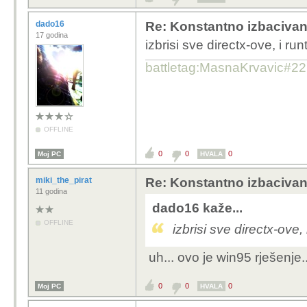
dado16
Re: Konstantno izbacivan
17 godina
izbrisi sve directx-ove, i ru
battletag:MasnaKrvavic#2
OFFLINE
0
0
0
Moj PC
HVALA
miki_the_pirat
Re: Konstantno izbacivan
11 godina
dado16 kaže...
OFFLINE
izbrisi sve directx-ove,
uh... ovo je win95 rješenje..
0
0
0
Moj PC
HVALA