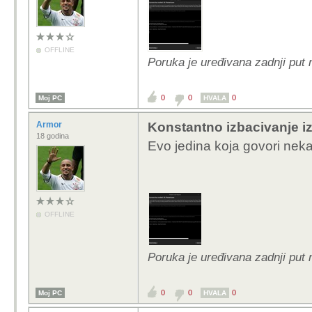
OFFLINE
Poruka je uređivana zadnji put
0
0
0
Moj PC
HVALA
Armor
Konstantno izbacivanje i
18 godina
Evo jedina koja govori nekaj
OFFLINE
Poruka je uređivana zadnji put
0
0
0
Moj PC
HVALA