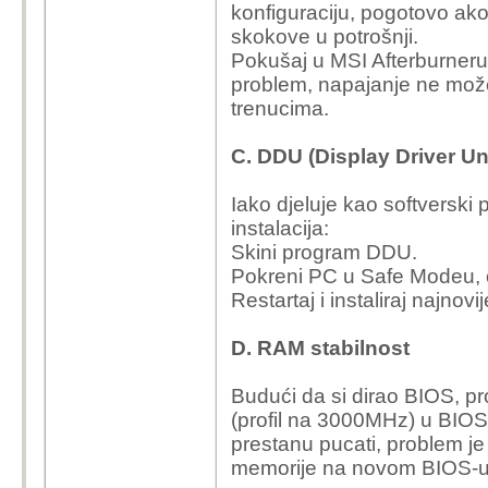
konfiguraciju, pogotovo ako
skokove u potrošnji.
Pokušaj u MSI Afterburneru 
problem, napajanje ne može i
trenucima.
C. DDU (Display Driver Uni
Iako djeluje kao softverski
instalacija:
Skini program DDU.
Pokreni PC u Safe Modeu, 
Restartaj i instaliraj najnovi
D. RAM stabilnost
Budući da si dirao BIOS, pro
(profil na 3000MHz) u BIOS
prestanu pucati, problem j
memorije na novom BIOS-u