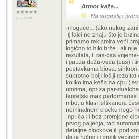
Armor kaže...
Na sugestiju jed
OFFLINE
na 2933Mhz i on o
-moguće... (ako nekog zani
dva dana.
-tj laici ne znaju što je brz
primarno reklamira veći broj,
ovo mi nema smisla, ne
logično to bilo brže.. ali nij
na manjem.... al aj daj 
rezultata, tj ras-cas vrijeme-
i pauza duža-veća (cas) i tim
postavkama biosa, sinkroni 
suprotno-bolji-lošiji rezulta
koliko ima keša na cpu (lev
utorima, npr za par-dualcha
teoretski max performanse 
mbo, u klasi jeftikanera če
nominalnom clocku nego nek
-npr čak i bez promjene clo
prvog paljenja, tad automat
detaljne clockove ili pod xm
da je ručno ili profili većin