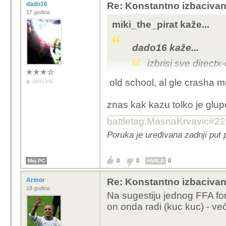
dado16
Re: Konstantno izbacivan
17 godina
miki_the_pirat kaže...
dado16 kaže...
izbrisi sve directx
old school, al gle crasha mu
OFFLINE
uh... ovo je win95 rješe
znas kak kazu tolko je glup
battletag:MasnaKrvavic#2
Poruka je uređivana zadnji put
0
0
0
Moj PC
HVALA
Armor
Re: Konstantno izbacivan
18 godina
Na sugestiju jednog FFA f
on onda radi (kuc kuc) - ve