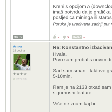
Kreni s opcijom A (downcloc
imaš potvrdu da je grafička 
posljedica mininga ili starost
Poruka je uređivana zadnji put 
0
0
1
Moj PC
HVALA
Armor
Re: Konstantno izbacivan
18 godina
Hvala.
Prvo sam probal s novim dr
Sad sam smanjil taktove gra
5-10min.
OFFLINE
Ram je na 2133 otkad sam st
sigurnosni feature.
Više ne znam kaj bi.