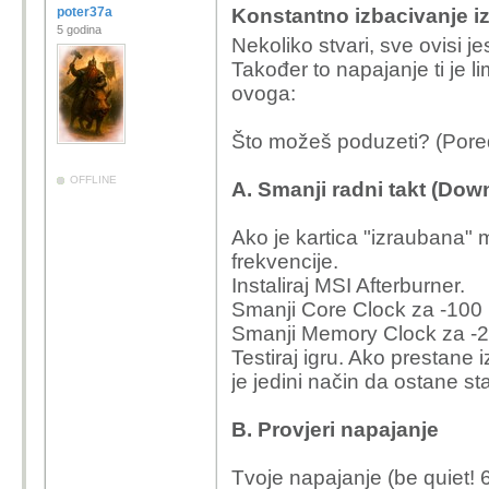
poter37a
Konstantno izbacivanje i
5 godina
Nekoliko stvari, sve ovisi jes
Također to napajanje ti je lim
ovoga:
Što možeš poduzeti? (Pore
OFFLINE
A. Smanji radni takt (D
Ako je kartica "izraubana" 
frekvencije.
Instaliraj MSI Afterburner.
Smanji Core Clock za -100
Smanji Memory Clock za -
Testiraj igru. Ako prestane i
je jedini način da ostane st
B. Provjeri napajanje
Tvoje napajanje (be quiet! 