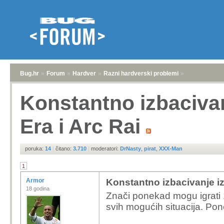
Bug.hr
»
Forum
»
Hardver
»
Razni hardverski problemi
»
Konstantno izbaciva
Era i Arc Rai
poruka:
14
|
čitano:
3.710
|
moderatori:
DrNasty
,
pirat
,
XXX-Man
1
Armor
Konstantno izbacivanje i
18 godina
Znači ponekad mogu igrati 
svih mogućih situacija. Po