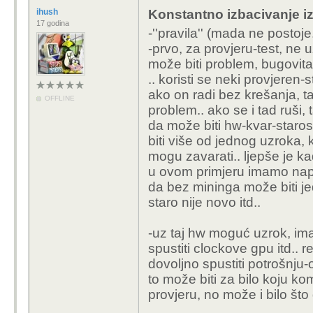
ihush
Konstantno izbacivanje i
17 godina
-''pravila'' (mada ne postoje..
-prvo, za provjeru-test, ne u
može biti problem, bugovita.
.. koristi se neki provjeren-
ako on radi bez krešanja, t
OFFLINE
problem.. ako se i tad ruši,
da može biti hw-kvar-starost-
biti više od jednog uzroka, k
mogu zavarati.. ljepše je k
u ovom primjeru imamo nap
da bez mininga može biti je
staro nije novo itd..
-uz taj hw moguć uzrok, ima
spustiti clockove gpu itd.. 
dovoljno spustiti potrošnju
to može biti za bilo koju 
provjeru, no može i bilo št