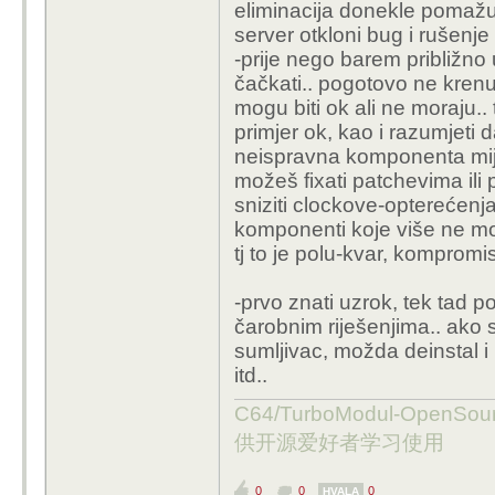
eliminacija donekle pomaž
server otkloni bug i rušenj
-prije nego barem približno 
čačkati.. pogotovo ne krenu
mogu biti ok ali ne moraju.. 
primjer ok, kao i razumjeti
neispravna komponenta mije
možeš fixati patchevima il
sniziti clockove-opterećenj
komponenti koje više ne mo
tj to je polu-kvar, kompromis
-prvo znati uzrok, tek tad pop
čarobnim riješenjima.. ako s
sumljivac, možda deinstal i
itd..
C64/TurboModul-OpenS
供开源爱好者学习使用
0
0
0
HVALA