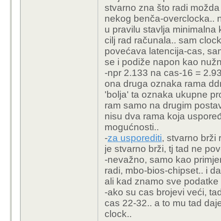
stvarno zna što radi možda ne
nekog benča-overclocka.. n
u pravilu stavlja minimalna k
cilj rad računala.. sam clo
povećava latencija-cas, sam
se i podiže napon kao nužno
-npr 2.133 na cas-16 = 2.933 
ona druga oznaka rama ddr-
'bolja' ta oznaka ukupne pro
ram samo na drugim postavk
nisu dva rama koja uspoređu
mogućnosti..
-
za usporediti
, stvarno brž
je stvarno brži, tj tad ne p
-nevažno, samo kao primjer
radi, mbo-bios-chipset.. i 
ali kad znamo sve podatke di
-ako su cas brojevi veći, ta
cas 22-32.. a to mu tad daje
clock..