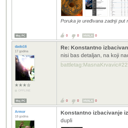
Poruka je uređivana zadnji put
0
0
0
Moj PC
HVALA
dado16
Re: Konstantno izbacivan
17 godina
nisi bas detaljan, na koji nac
battletag:MasnaKrvavic#2
OFFLINE
0
0
0
Moj PC
HVALA
Armor
Konstantno izbacivanje i
18 godina
dupli