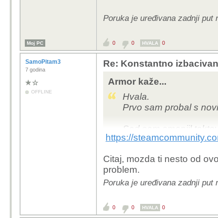
Poruka je uređivana zadnji put
0
0
0
Moj PC
HVALA
SamoPitam3
Re: Konstantno izbacivan
7 godina
Armor kaže...
OFFLINE
Hvala.
Prvo sam probal s novi
Sad sam smanjil taktov
https://steamcommunity.
manje od 5-10min.
Citaj, mozda ti nesto od o
Ram je na 2133 otkad s
problem.
neki sigurnosni feature
Poruka je uređivana zadnji put
Više ne znam kaj bi.
0
0
0
HVALA