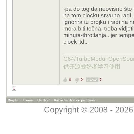
-pa do tog da neovisno što 
na tom clocku stvarno radi..
ignorira tu brojku i radi na 
mora biti točna, treba vidje
minuta-throtlanja.. jer tem
clock itd..
C64/TurboModul-OpenS
供开源爱好者学习使用
0
0
0
HVALA
1
Bug.hr
»
Forum
»
Hardver
»
Razni hardverski problemi
»
Copyright © 2008 - 2026 