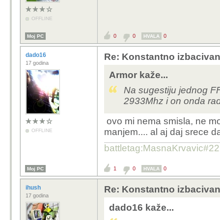
OFFLINE
0
0
0
Moj PC
HVALA
dado16
Re: Konstantno izbacivan
17 godina
Armor kaže...
Na sugestiju jednog F
2933Mhz i on onda radi
ovo mi nema smisla, ne moze
manjem.... al aj daj srece da
OFFLINE
battletag:MasnaKrvavic#2
1
0
0
Moj PC
HVALA
ihush
Re: Konstantno izbacivan
17 godina
dado16 kaže...