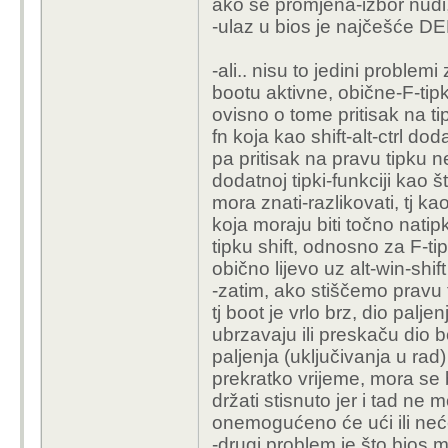
ako se promjena-izbor nudi
-ulaz u bios je najčešće DEL
-ali.. nisu to jedini problemi
bootu aktivne, obične-F-tipk
ovisno o tome pritisak na tip
fn koja kao shift-alt-ctrl dod
pa pritisak na pravu tipku n
dodatnoj tipki-funkciji kao št
mora znati-razlikovati, tj k
koja moraju biti točno natip
tipku shift, odnosno za F-ti
obično lijevo uz alt-win-shift
-zatim, ako stiščemo pravu 
tj boot je vrlo brz, dio palje
ubrzavaju ili preskaču dio 
paljenja (uključivanja u rad)
prekratko vrijeme, mora se bi
držati stisnuto jer i tad ne m
onemogućeno će ući ili neće
-drugi problem je što bios 