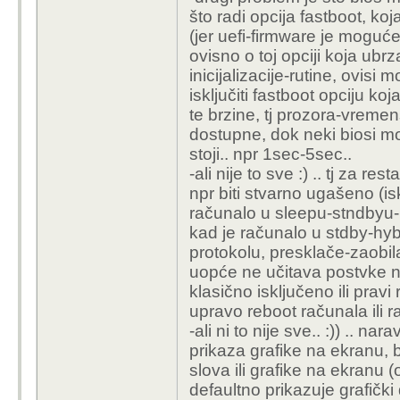
što radi opcija fastboot, koja
(jer uefi-firmware je moguće
ovisno o toj opciji koja ubr
inicijalizacije-rutine, ovisi
isključiti fastboot opciju 
te brzine, tj prozora-vremen
dostupne, dok neki biosi mo
stoji.. npr 1sec-5sec..
-ali nije to sve :) .. tj za r
npr biti stvarno ugašeno (is
računalo u sleepu-stndbyu-hi
kad je računalo u stdby-hy
protokolu, presklače-zaobila
uopće ne učitava postvke nit
klasično isključeno ili pravi
upravo reboot računala ili r
-ali ni to nije sve.. :)) .. n
prikaza grafike na ekranu, 
slova ili grafike na ekranu 
defaultno prikazuje grafički 