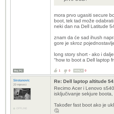
mora prvo ugasiti secure boo
boot, tek tad može odabrati
neki dan na Dell Latitude 5
znam da će sad ihush naprav
gore je skroz pojednostavlje
long story short - ako i dalj
"how to boot a Dell laptop 
1
0
0
Moj PC
HVALA
Sirotanovic
Re: Dell laptop altitude 
20 mjeseci
Recimo Acer i Lenovo s540 
isključivanje sekjure boota, 
Također fast boot ako je ukl
OFFLINE
🤔