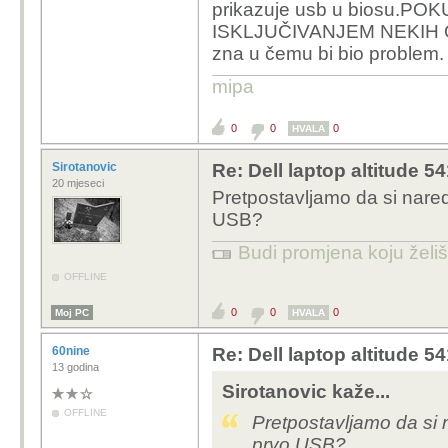
prikazuje usb u biosu.
ISKLJUČIVANJEM NEKIH OP
zna u čemu bi bio problem.
mipa
0
0
0
HVALA
Sirotanovic
Re: Dell laptop altitude 
20 mjeseci
Pretpostavljamo da si nared
USB?
Budi promjena koju želiš 
OFFLINE
0
0
0
Moj PC
HVALA
60nine
Re: Dell laptop altitude 
13 godina
Sirotanovic kaže...
OFFLINE
Pretpostavljamo da si n
prvo USB?