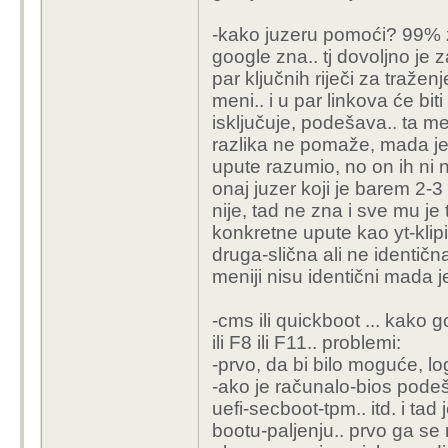
-kako juzeru pomoći? 99% za
google zna.. tj dovoljno je z
par ključnih riječi za traže
meni.. i u par linkova će bit
isključuje, podešava.. ta m
razlika ne pomaže, mada je sve
upute razumio, no on ih ni ne
onaj juzer koji je barem 2-
nije, tad ne zna i sve mu je
konkretne upute kao yt-kli
druga-slična ali ne identi
meniji nisu identični mada je 
-cms ili quickboot ... kako 
ili F8 ili F11.. problemi:
-prvo, da bi bilo moguće, lo
-ako je računalo-bios pode
uefi-secboot-tpm.. itd. i ta
bootu-paljenju.. prvo ga s