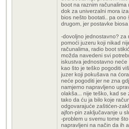
boot na raznim računalima na
dok za univerzalni mora izab
bios nešto bootati.. pa ono
drugom, jer postavke biosa n
-dovoljno jednostavno? za
pomoći juzeru koji nikad ni
računalima, radio boot stikić
možda navedeni svi potrebni 
iskustva jednostavno neće 
kao što je teško pogoditi vi
juzer koji pokušava na ćorav
neće pogoditi jer ne zna gdje
namjerno napravljeno uprav
olakša... nije teško, kad se
tako da ću ja bilo koje raču
odgovarajuće zaštićen-zaklj
ajfon-pin zaključavanje u slu
-problem u svemu tome što se
napravljeni na način da ih 