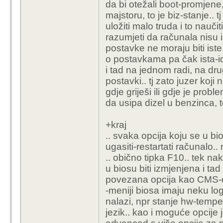
da bi otežali boot-promjene, 
majstoru, to je biz-stanje.. t
uložiti malo truda i to naučit
razumjeti da računala nisu 
postavke ne moraju biti iste, 
o postavkama pa čak ista-i
i tad na jednom radi, na dru
postavki.. tj zato juzer koji
gdje griješi ili gdje je prob
da usipa dizel u benzinca, to
+kraj
.. svaka opcija koju se u bi
ugasiti-restartati računalo.
.. obično tipka F10.. tek n
u biosu biti izmjenjena i 
povezana opcija kao CMS-q
-meniji biosa imaju neku log
nalazi, npr stanje hw-tempe
jezik.. kao i moguće opcije