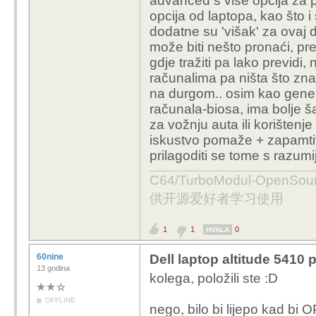
advanced s više opcija za 
opcija od laptopa, kao što i
dodatne su 'višak' za ovaj 
može biti nešto pronaći, pres
gdje tražiti pa lako previdi, n
računalima pa ništa što zn
na durgom.. osim kao generi
računala-biosa, ima bolje 
za vožnju auta ili korištenje
iskustvo pomaže + zapamtiti 
prilagoditi se tome s razum
C64/TurboModul-OpenS
供开源爱好者学习使用
1
1
0
HVALA
60nine
Dell laptop altitude 5410
13 godina
kolega, položili ste :D
OFFLINE
nego, bilo bi lijepo kad bi OP 