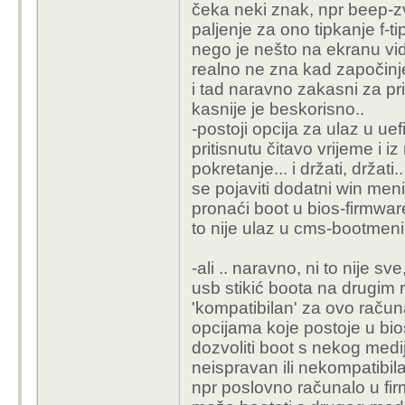
čeka neki znak, npr beep-zvu
paljenje za ono tipkanje f-t
nego je nešto na ekranu vidi
realno ne zna kad započinje
i tad naravno zakasni za pri
kasnije je beskorisno..
-postoji opcija za ulaz u uef
pritisnutu čitavo vrijeme i 
pokretanje... i držati, držati.
se pojaviti dodatni win men
pronaći boot u bios-firmware
to nije ulaz u cms-bootmeni,
-ali .. naravno, ni to nije 
usb stikić boota na drugim 
'kompatibilan' za ovo računa
opcijama koje postoje u bio
dozvoliti boot s nekog medi
neispravan ili nekompatibi
npr poslovno računalo u firm