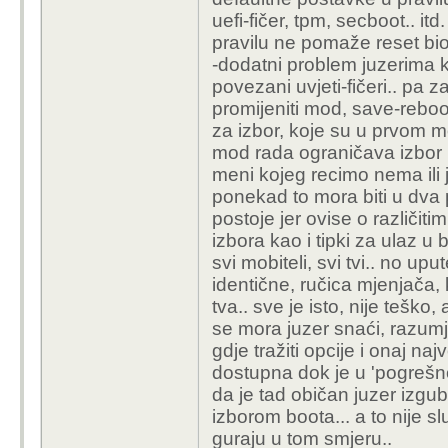
uefi-fičer, tpm, secboot.. i
pravilu ne pomaže reset bio
-dodatni problem juzerima k
povezani uvjeti-fičeri.. pa
promijeniti mod, save-reboot
za izbor, koje su u prvom mo
mod rada ograničava izbor 
meni kojeg recimo nema ili 
ponekad to mora biti u dva 
postoje jer ovise o različi
izbora kao i tipki za ulaz u bi
svi mobiteli, svi tvi.. no upu
identične, ručica mjenjača, 
tva.. sve je isto, nije teško
se mora juzer snaći, razumj
gdje tražiti opcije i onaj naj
dostupna dok je u 'pogrešno
da je tad običan juzer izgubl
izborom boota... a to nije s
guraju u tom smjeru..