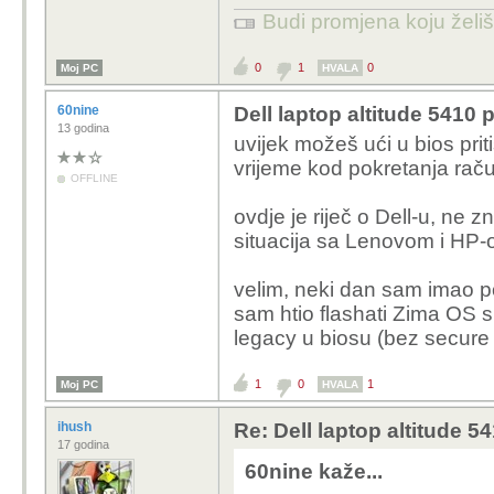
Budi promjena koju želiš 
0
1
0
Moj PC
HVALA
60nine
Dell laptop altitude 5410
13 godina
uvijek možeš ući u bios pr
vrijeme kod pokretanja raču
OFFLINE
ovdje je riječ o Dell-u, ne z
situacija sa Lenovom i HP-
velim, neki dan sam imao po
sam htio flashati Zima OS s
legacy u biosu (bez secure 
1
0
1
Moj PC
HVALA
ihush
Re: Dell laptop altitude 
17 godina
60nine kaže...