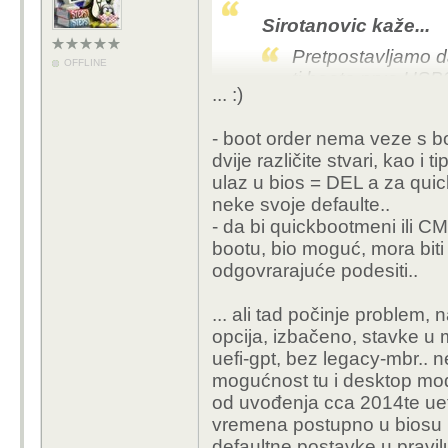
Sirotanovic kaže...
Pretpostavljamo da
OFFLINE
ti boota prvo USB
... :)
- boot order nema veze s b
mora prvo ugasiti secure
dvije različite stvari, kao i 
legacy boot, tek tad mo
ulaz u bios = DEL a za quic
(slično me zezalo neki
neke svoje defaulte..
odgovore :) )
- da bi quickbootmeni ili CM
bootu, bio moguć, mora biti
znam da će sad ihush n
odgovrarajuće podesiti..
ovo gore je skroz pojed
... ali tad počinje problem,
long story short - ako i
opcija, izbačeno, stavke u 
nešto pod "how to boot
uefi-gpt, bez legacy-mbr.. n
mogućnost tu i desktop model
od uvođenja cca 2014te uefi
vremena postupno u biosu ne
defaultne postavke u pravil