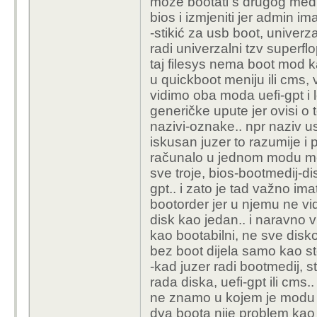
može bootati s drugog med
bios i izmjeniti jer admin ima
-stikić za usb boot, univer
radi univerzalni tzv superflo
taj filesys nema boot mod k
u quickboot meniju ili cms, 
vidimo oba moda uefi-gpt i 
generičke upute jer ovisi o
nazivi-oznake.. npr naziv us
iskusan juzer to razumije i pr
računalo u jednom modu mo
sve troje, bios-bootmedij-d
gpt.. i zato je tad važno i
bootorder jer u njemu ne v
disk kao jedan.. i naravno 
kao bootabilni, ne sve disko
bez boot dijela samo kao st
-kad juzer radi bootmedij, s
rada diska, uefi-gpt ili cms..
ne znamo u kojem je modu n
dva boota nije problem kao z