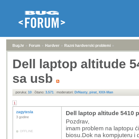
Bug.hr
»
Forum
»
Hardver
»
Razni hardverski problemi
»
Dell laptop altitude
sa usb
poruka:
10
|
čitano:
3.571
|
moderatori:
DrNasty
,
pirat
,
XXX-Man
1
zagytesla
Dell laptop altitude 5410
3 godine
Pozdrav,
imam problem na laptopu ćit
OFFLINE
biosu.Dok na kompjuteru i 