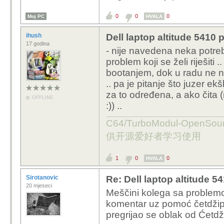
0
0
0
Moj PC
HVALA
ihush
Dell laptop altitude 5410
17 godina
- nije navedena neka potreba-
problem koji se želi riješiti .
bootanjem, dok u radu ne na
.. pa je pitanje što juzer ekš
za to određena, a ako čita
OFFLINE
:)) ..
C64/TurboModul-OpenS
供开源爱好者学习使用
1
0
0
HVALA
Sirotanovic
Re: Dell laptop altitude 
20 mjeseci
Meščini kolega sa problem
komentar uz pomoć četdžipit
pregrijao se oblak od Ćetdžip