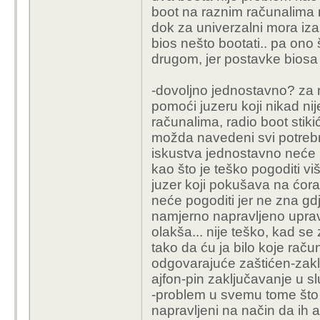
boot na raznim računalima na
dok za univerzalni mora izab
bios nešto bootati.. pa ono
drugom, jer postavke biosa n
-dovoljno jednostavno? za
pomoći juzeru koji nikad ni
računalima, radio boot stikić
možda navedeni svi potrebni 
iskustva jednostavno neće 
kao što je teško pogoditi vi
juzer koji pokušava na ćorav
neće pogoditi jer ne zna gdje
namjerno napravljeno uprav
olakša... nije teško, kad se
tako da ću ja bilo koje raču
odgovarajuće zaštićen-zaklj
ajfon-pin zaključavanje u slu
-problem u svemu tome što se
napravljeni na način da ih 