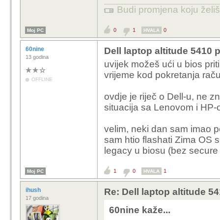
Budi promjena koju želiš 
0
1
0
Moj PC
HVALA
60nine
Dell laptop altitude 5410
13 godina
uvijek možeš ući u bios pr
vrijeme kod pokretanja raču
OFFLINE
ovdje je riječ o Dell-u, ne z
situacija sa Lenovom i HP-
velim, neki dan sam imao po
sam htio flashati Zima OS s
legacy u biosu (bez secure 
1
0
1
Moj PC
HVALA
ihush
Re: Dell laptop altitude 
17 godina
60nine kaže...