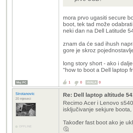
mora prvo ugasiti secure boo
boot, tek tad može odabrati
neki dan na Dell Latitude 5
znam da će sad ihush naprav
gore je skroz pojednostavlje
long story short - ako i dalj
"how to boot a Dell laptop 
1
0
0
Moj PC
HVALA
Sirotanovic
Re: Dell laptop altitude 
20 mjeseci
Recimo Acer i Lenovo s540 
isključivanje sekjure boota, 
Također fast boot ako je ukl
OFFLINE
🤔