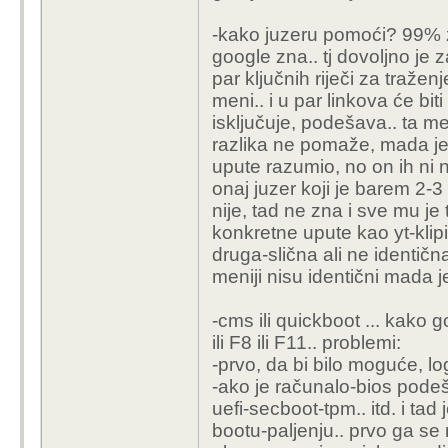
-kako juzeru pomoći? 99% za
google zna.. tj dovoljno je z
par ključnih riječi za traže
meni.. i u par linkova će bit
isključuje, podešava.. ta m
razlika ne pomaže, mada je sve
upute razumio, no on ih ni ne
onaj juzer koji je barem 2-
nije, tad ne zna i sve mu je
konkretne upute kao yt-kli
druga-slična ali ne identi
meniji nisu identični mada je 
-cms ili quickboot ... kako 
ili F8 ili F11.. problemi:
-prvo, da bi bilo moguće, lo
-ako je računalo-bios pode
uefi-secboot-tpm.. itd. i ta
bootu-paljenju.. prvo ga s