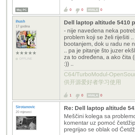
0
0
0
Moj PC
HVALA
ihush
Dell laptop altitude 5410
17 godina
- nije navedena neka potreba-
problem koji se želi riješiti .
bootanjem, dok u radu ne na
.. pa je pitanje što juzer ekš
za to određena, a ako čita
OFFLINE
:)) ..
C64/TurboModul-OpenS
供开源爱好者学习使用
1
0
0
HVALA
Sirotanovic
Re: Dell laptop altitude 
20 mjeseci
Meščini kolega sa problem
komentar uz pomoć četdžipit
pregrijao se oblak od Ćetdžip