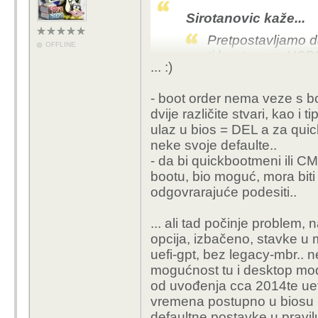
Sirotanovic kaže...
Pretpostavljamo da
OFFLINE
ti boota prvo USB
... :)
- boot order nema veze s b
mora prvo ugasiti secure
dvije različite stvari, kao i 
legacy boot, tek tad mo
ulaz u bios = DEL a za quic
(slično me zezalo neki
neke svoje defaulte..
odgovore :) )
- da bi quickbootmeni ili CM
bootu, bio moguć, mora biti
znam da će sad ihush n
odgovrarajuće podesiti..
ovo gore je skroz pojed
... ali tad počinje problem,
long story short - ako i
opcija, izbačeno, stavke u 
nešto pod "how to boot
uefi-gpt, bez legacy-mbr.. n
mogućnost tu i desktop model
od uvođenja cca 2014te uefi
vremena postupno u biosu ne
defaultne postavke u pravil