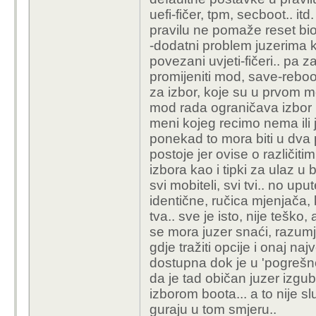
uefi-fičer, tpm, secboot.. i
pravilu ne pomaže reset bio
-dodatni problem juzerima k
povezani uvjeti-fičeri.. pa
promijeniti mod, save-reboot
za izbor, koje su u prvom mo
mod rada ograničava izbor 
meni kojeg recimo nema ili 
ponekad to mora biti u dva 
postoje jer ovise o različi
izbora kao i tipki za ulaz u bi
svi mobiteli, svi tvi.. no upu
identične, ručica mjenjača, 
tva.. sve je isto, nije teško
se mora juzer snaći, razumj
gdje tražiti opcije i onaj naj
dostupna dok je u 'pogrešno
da je tad običan juzer izgubl
izborom boota... a to nije s
guraju u tom smjeru..