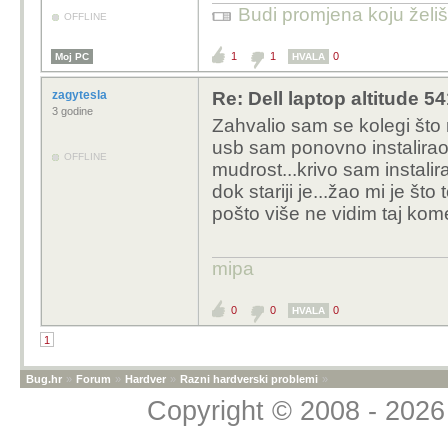
Budi promjena koju želiš 
OFFLINE
1
1
0
Moj PC
HVALA
zagytesla
Re: Dell laptop altitude 
3 godine
Zahvalio sam se kolegi što 
usb sam ponovno instaliraow
OFFLINE
mudrost...krivo sam instalir
dok stariji je...žao mi je što
pošto više ne vidim taj kome
mipa
0
0
0
HVALA
1
Bug.hr
»
Forum
»
Hardver
»
Razni hardverski problemi
»
Copyright © 2008 - 2026 