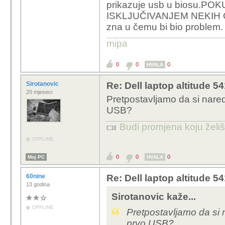
prikazuje usb u biosu.
ISKLJUČIVANJEM NEKIH OP
zna u čemu bi bio problem.
mipa
0
0
0
HVALA
Sirotanovic
Re: Dell laptop altitude 
20 mjeseci
Pretpostavljamo da si nared
USB?
Budi promjena koju želiš 
OFFLINE
0
0
0
Moj PC
HVALA
60nine
Re: Dell laptop altitude 
13 godina
Sirotanovic kaže...
OFFLINE
Pretpostavljamo da si n
prvo USB?