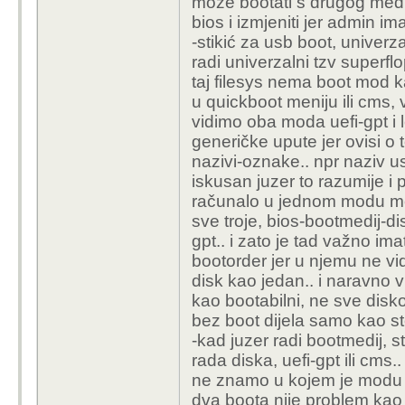
može bootati s drugog med
bios i izmjeniti jer admin ima
-stikić za usb boot, univer
radi univerzalni tzv superflo
taj filesys nema boot mod k
u quickboot meniju ili cms, 
vidimo oba moda uefi-gpt i 
generičke upute jer ovisi o
nazivi-oznake.. npr naziv us
iskusan juzer to razumije i pr
računalo u jednom modu mo
sve troje, bios-bootmedij-d
gpt.. i zato je tad važno i
bootorder jer u njemu ne v
disk kao jedan.. i naravno 
kao bootabilni, ne sve disko
bez boot dijela samo kao st
-kad juzer radi bootmedij, s
rada diska, uefi-gpt ili cms..
ne znamo u kojem je modu n
dva boota nije problem kao z