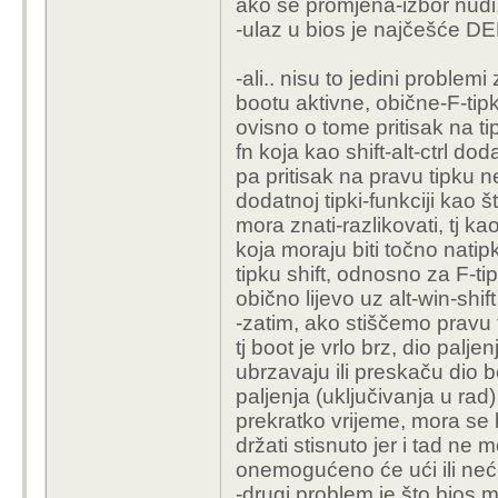
ako se promjena-izbor nudi
-ulaz u bios je najčešće DEL
-ali.. nisu to jedini problemi
bootu aktivne, obične-F-tipk
ovisno o tome pritisak na tip
fn koja kao shift-alt-ctrl dod
pa pritisak na pravu tipku n
dodatnoj tipki-funkciji kao št
mora znati-razlikovati, tj k
koja moraju biti točno natip
tipku shift, odnosno za F-ti
obično lijevo uz alt-win-shift
-zatim, ako stiščemo pravu 
tj boot je vrlo brz, dio palje
ubrzavaju ili preskaču dio 
paljenja (uključivanja u rad)
prekratko vrijeme, mora se bi
držati stisnuto jer i tad ne m
onemogućeno će ući ili neće
-drugi problem je što bios 