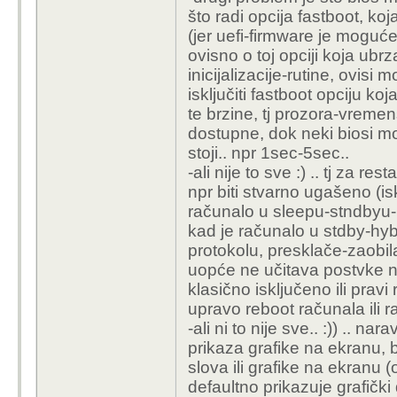
što radi opcija fastboot, koja
(jer uefi-firmware je moguće
ovisno o toj opciji koja ubr
inicijalizacije-rutine, ovisi
isključiti fastboot opciju 
te brzine, tj prozora-vremen
dostupne, dok neki biosi mo
stoji.. npr 1sec-5sec..
-ali nije to sve :) .. tj za r
npr biti stvarno ugašeno (is
računalo u sleepu-stndbyu-hi
kad je računalo u stdby-hy
protokolu, presklače-zaobila
uopće ne učitava postvke nit
klasično isključeno ili pravi
upravo reboot računala ili r
-ali ni to nije sve.. :)) .. n
prikaza grafike na ekranu, 
slova ili grafike na ekranu 
defaultno prikazuje grafički 