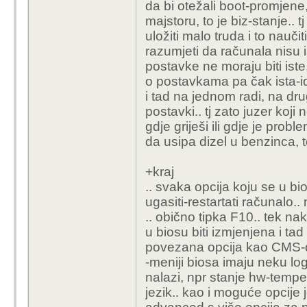
da bi otežali boot-promjene, 
majstoru, to je biz-stanje.. t
uložiti malo truda i to naučit
razumjeti da računala nisu 
postavke ne moraju biti iste, 
o postavkama pa čak ista-i
i tad na jednom radi, na dru
postavki.. tj zato juzer koji
gdje griješi ili gdje je prob
da usipa dizel u benzinca, to
+kraj
.. svaka opcija koju se u bi
ugasiti-restartati računalo.
.. obično tipka F10.. tek n
u biosu biti izmjenjena i 
povezana opcija kao CMS-q
-meniji biosa imaju neku log
nalazi, npr stanje hw-tempe
jezik.. kao i moguće opcije