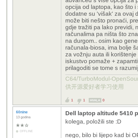
advanced s više opcija za 
opcija od laptopa, kao što i
dodatne su 'višak' za ovaj 
može biti nešto pronaći, pres
gdje tražiti pa lako previdi, n
računalima pa ništa što zn
na durgom.. osim kao generi
računala-biosa, ima bolje 
za vožnju auta ili korištenje
iskustvo pomaže + zapamtiti 
prilagoditi se tome s razum
C64/TurboModul-OpenS
供开源爱好者学习使用
1
1
0
HVALA
60nine
Dell laptop altitude 5410
13 godina
kolega, položili ste :D
OFFLINE
nego, bilo bi lijepo kad bi OP 