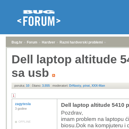
Bug.hr
»
Forum
»
Hardver
»
Razni hardverski problemi
»
Dell laptop altitude
sa usb
poruka:
10
|
čitano:
3.555
|
moderatori:
DrNasty
,
pirat
,
XXX-Man
1
zagytesla
Dell laptop altitude 5410
3 godine
Pozdrav,
imam problem na laptopu ćit
OFFLINE
biosu.Dok na kompjuteru i 