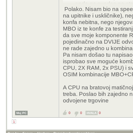
onda ga svedes na sto
Polako. Nisam bio na speed
vise.
na upitnike i uskličnike), 
konfa nebitna, nego njegova
MBO iz te konfe za testiran
da sve moje komponente RA
pojedinačno na DVIJE odvoj
ne rade zajedno u kombinacij
Pa nisam došao tu napisao
isprobao sve moguće kombi
CPU, 2X RAM, 2x PSU) i sve
OSIM kombinacije MBO+CPU
A CPU na bratovoj matičnoj
treba. Poslao bih zajedno n
odvojene trgovine
0
0
0
Moj PC
HVALA
1