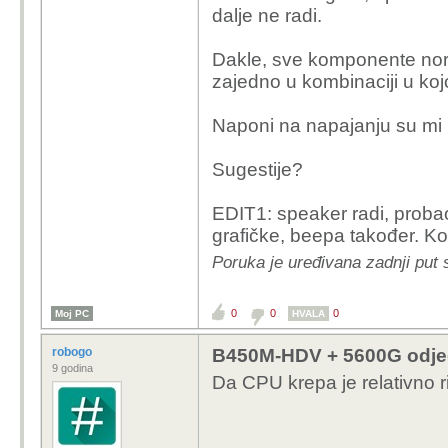
dalje ne radi.
Dakle, sve komponente norm
zajedno u kombinaciji u kojo
Naponi na napajanju su mi 
Sugestije?
EDIT1: speaker radi, prob
grafičke, beepa također. 
Poruka je uređivana zadnji put s
0
0
0
Moj PC
HVALA
robogo
B450M-HDV + 5600G odje
9 godina
Da CPU krepa je relativno ri