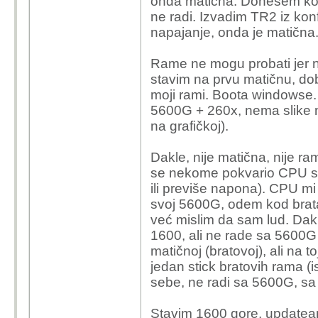
onda matična. Donesem kom
ne radi. Izvadim TR2 iz kon
napajanje, onda je matična
Rame ne mogu probati jer n
stavim na prvu matičnu, dobi
moji rami. Boota windowse.
5600G + 260x, nema slike nit
na grafičkoj).
Dakle, nije matična, nije 
se nekome pokvario CPU sam
ili previše napona). CPU m
svoj 5600G, odem kod brata
već mislim da sam lud. Dakl
1600, ali ne rade sa 5600G
matičnoj (bratovoj), ali na
jedan stick bratovih rama (
sebe, ne radi sa 5600G, sa
Stavim 1600 gore, updateam 