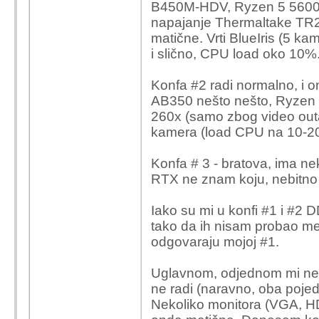
B450M-HDV, Ryzen 5 5600
napajanje Thermaltake TR2
matične. Vrti BlueIris (5 k
i slično, CPU load oko 10%
Konfa #2 radi normalno, i o
AB350 nešto nešto, Ryzen
260x (samo zbog video outa)
kamera (load CPU na 10-2
Konfa # 3 - bratova, ima n
RTX ne znam koju, nebitno 
Iako su mi u konfi #1 i #2 
tako da ih nisam probao me
odgovaraju mojoj #1.
Uglavnom, odjednom mi ne 
ne radi (naravno, oba poje
Nekoliko monitora (VGA, H