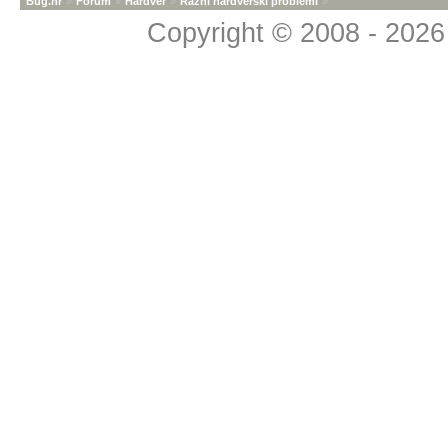
Bug.hr
»
Forum
»
Hardver
»
Razni hardverski problemi
»
Copyright © 2008 - 2026 