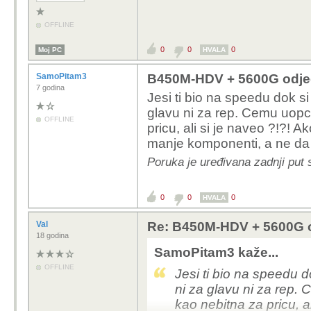
OFFLINE
0
0
0
Moj PC
HVALA
SamoPitam3
B450M-HDV + 5600G odje
7 godina
Jesi ti bio na speedu dok si
glavu ni za rep. Cemu uopce
OFFLINE
pricu, ali si je naveo ?!?!
manje komponenti, a ne da 
Poruka je uređivana zadnji put
0
0
0
HVALA
Val
Re: B450M-HDV + 5600G 
18 godina
SamoPitam3 kaže...
OFFLINE
Jesi ti bio na speedu d
ni za glavu ni za rep.
kao nebitna za pricu, a