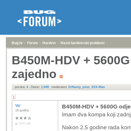
Bug.hr
»
Forum
»
Hardver
»
Razni hardverski problemi
»
B450M-HDV + 5600G 
zajedno
poruka:
4
|
čitano:
1.948
|
moderatori:
DrNasty
,
pirat
,
XXX-Man
1
Val
B450M-HDV + 5600G odje
18 godina
Imam dva kompa koji zadnje 
OFFLINE
Nakon 2,5 godine rada kon