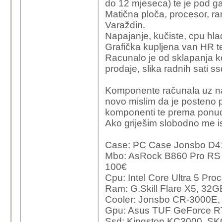
do 12 mjeseca) te je pod ga
Matična ploča, procesor, ra
Varaždin.
Napajanje, kučiste, cpu hlad
Grafička kupljena van HR t
Racunalo je od sklapanja ko
prodaje, slika radnih sati ss
Komponente računala uz na
novo mislim da je posteno 
komponenti te prema ponudi
Ako griješim slobodno me is
Case: PC Case Jonsbo D41
Mbo: AsRock B860 Pro RS 
100€
Cpu: Intel Core Ultra 5 Pr
Ram: G.Skill Flare X5, 3
Cooler: Jonsbo CR-3000E, D
Gpu: Asus TUF GeForce RT
Ssd: Kingston KC3000, S