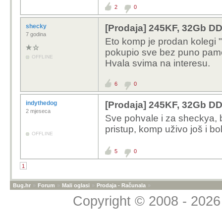
2
0
shecky
[Prodaja] 245KF, 32Gb DD
7 godina
Eto komp je prodan kolegi
pokupio sve bez puno pamet
OFFLINE
Hvala svima na interesu.
6
0
indythedog
[Prodaja] 245KF, 32Gb DD
2 mjeseca
Sve pohvale i za sheckya, b
pristup, komp uživo još i bo
OFFLINE
5
0
1
Bug.hr
»
Forum
»
Mali oglasi
»
Prodaja - Računala
»
Copyright © 2008 - 2026 