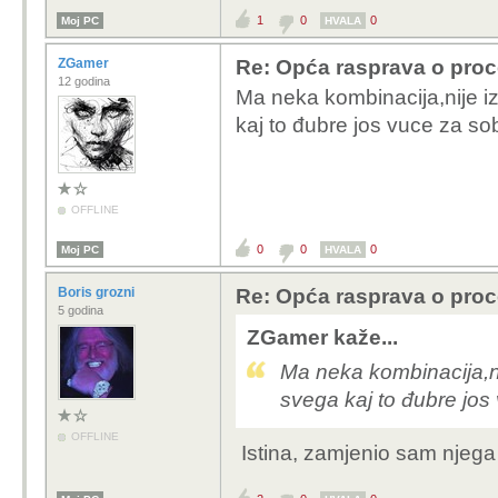
1
0
0
Moj PC
HVALA
ZGamer
Re: Opća rasprava o pro
12 godina
Ma neka kombinacija,nije iz
kaj to đubre jos vuce za 
OFFLINE
0
0
0
Moj PC
HVALA
Boris grozni
Re: Opća rasprava o pro
5 godina
ZGamer kaže...
Ma neka kombinacija,nij
svega kaj to đubre jo
OFFLINE
Istina, zamjenio sam njega