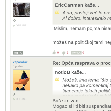
EricCartman kaže...
A da, postoji već ta p
Al dobro, interesiralo 
OFFLINE
Mislim, nemam pojma nisam 
možeš na političkoj temi nego
0
1
0
Moj PC
HVALA
Zaporožac
Re: Opća rasprava o pro
5 godina
notloB kaže...
Možeš, ima tema "što s
nekako pa komentiraj t
štancanje takvih polit
treba moderirati i gubit
OFFLINE
Baš si divan.
štancanim temama, tak
Mogao si i ti biti suspendi
vjerujem da je to razlo