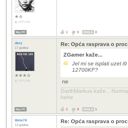
OFFLINE
1
0
0
Moj PC
HVALA
dery
Re: Opća rasprava o pro
17 godina
ZGamer kaže...
Jel mi se isplati uzet i
12700KF?
ne
OFFLINE
DarthMarkus kaže... Normalno
hehe
1
0
1
Moj PC
HVALA
ibme74
Re: Opća rasprava o pro
13 godina