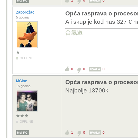
2
0
0
Moj PC
HVALA
Zaporožac
Opća rasprava o proceso
5 godina
A i skup je kod nas 327 € naj
合氣道
OFFLINE
0
0
0
HVALA
MGloc
Opća rasprava o proceso
15 godina
Najbolje 13700k
OFFLINE
1
0
0
Moj PC
HVALA