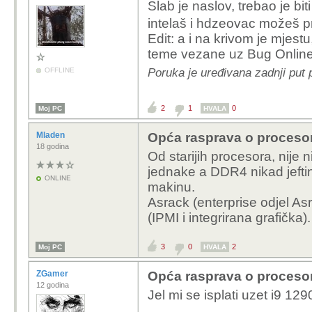
Slab je naslov, trebao je bi
intelaš i hdzeovac možeš pr
Edit: a i na krivom je mjestu
teme vezane uz Bug Onlin
Poruka je uređivana zadnji put 
OFFLINE
2
1
0
Moj PC
HVALA
Mladen
Opća rasprava o proceso
18 godina
Od starijih procesora, nije 
jednake a DDR4 nikad jeftin
ONLINE
makinu.
Asrack (enterprise odjel Asr
(IPMI i integrirana grafička).
3
0
2
Moj PC
HVALA
ZGamer
Opća rasprava o proceso
12 godina
Jel mi se isplati uzet i9
1290