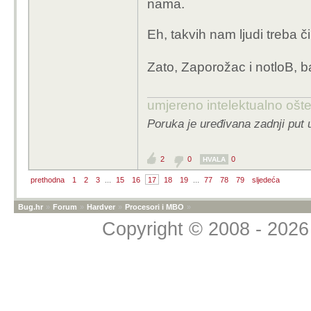
nama.
Eh, takvih nam ljudi treba či
Zato, Zaporožac i notloB, ba
umjereno intelektualno ošt
Poruka je uređivana zadnji put 
2
0
0
HVALA
prethodna
1
2
3
...
15
16
17
18
19
...
77
78
79
sljedeća
Bug.hr
»
Forum
»
Hardver
»
Procesori i MBO
»
Copyright © 2008 - 2026 