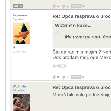
procesora ali eto moraš kod TSMC, je
1
0
0
Moj PC
HVALA
aktualno za Desktop štanca TSMC je
Zaporožac
Re: Opća rasprava o pro
- najnovije prevelike 
5 godina
na TSMC 5nm
Wiz3m4n kaže...
- truli Arrow Lake n
Ma uzmi ga sad, čem
Samo je pitanje vremena ili mjeseci
leđima Američkih poreznih obvezn
Što da radim s mojim ? Nem
OFFLINE
Dok prodam moj, ode Maxov
合氣道
0
0
0
HVALA
Wiz3m4n
Re: Opća rasprava o pro
18 godina
Moraš biti malo poduzetniji, 