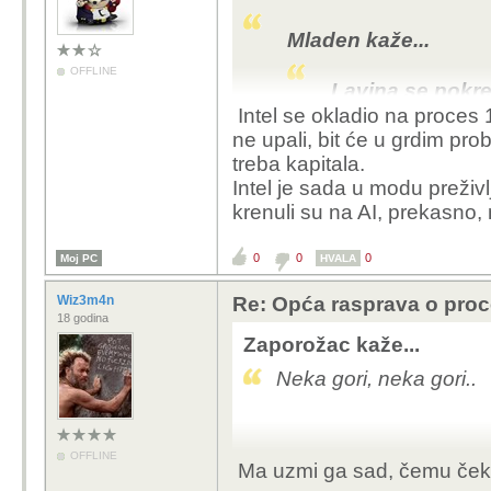
Mladen kaže...
OFFLINE
Lavina se pokre
ju zaustavi pa j
Intel se okladio na proces 
se AMDov udio 
ne upali, bit će u grdim pro
vjerojatno i nij
treba kapitala.
novih procesora 
Intel je sada u modu preživ
politike prema 
krenuli su na AI, prekasno,
monopolističkog
sve njegove
ba
0
0
0
Moj PC
HVALA
procesu i tvorn
Wiz3m4n
Re: Opća rasprava o pro
TSMC.
18 godina
Zaporožac kaže...
Naravno da nije, jer jedna osoba s
Neka gori, neka gori..
promjene poslovnog mentaliteta.
u guzicu.
Ja sam več odavno upozoraval, ako č
OFFLINE
katastrofa za Intel poslovanje.Sad s
Ma uzmi ga sad, čemu čeka
Svejedno, sljedeće go
gledaju realno
.Apsurd na kvadrat f