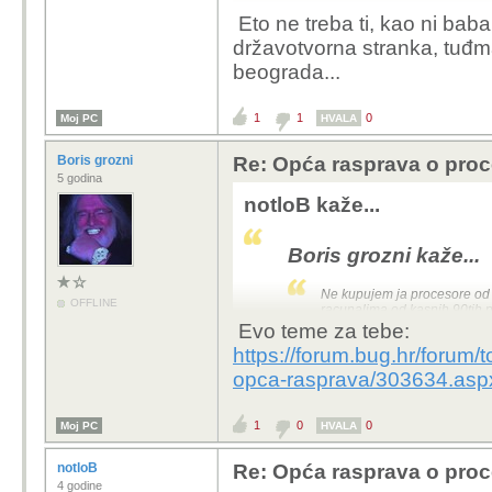
Eto ne treba ti, kao ni bab
državotvorna stranka, tuđman
beograda...
1
1
0
Moj PC
HVALA
Boris grozni
Re: Opća rasprava o pro
5 godina
notloB kaže...
Boris grozni kaže...
Ne kupujem ja procesore od 
OFFLINE
racunalima od kasnih 90tih n
necemu svidalo se to nekome 
Evo teme za tebe:
losiji i bok ja to nemogu pro
https://forum.bug.hr/forum/
opca-rasprava/303634.asp
Eto ne treba ti, kao ni
državotvorna stranka, t
1
0
0
Moj PC
HVALA
agenti beograda...
notloB
Re: Opća rasprava o pro
4 godine