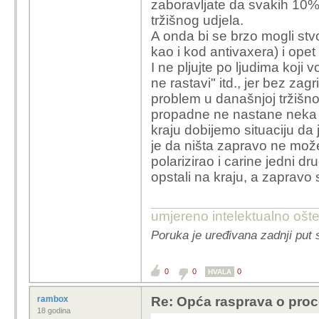
zaboravljate da svakih 10% 
tržišnog udjela.
A onda bi se brzo mogli stvor
kao i kod antivaxera) i ope
I ne pljujte po ljudima koji
ne rastavi" itd., jer bez zag
problem u današnjoj tržišno
propadne ne nastane neka d
kraju dobijemo situaciju da 
je da ništa zapravo ne možeš
polarizirao i carine jedni dr
opstali na kraju, a zapravo
umjereno intelektualno ošt
Poruka je uređivana zadnji put 
0
0
0
HVALA
rambox
Re: Opća rasprava o pro
18 godina