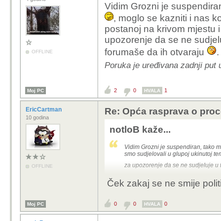
Vidim Grozni je suspendiran
, moglo se kazniti i nas k
postanoj na krivom mjestu 
upozorenje da se ne sudjel
forumaše da ih otvaraju
.
OFFLINE
Poruka je uređivana zadnji put 
2
0
1
Moj PC
HVALA
EricCartman
Re: Opća rasprava o pro
10 godina
notloB kaže...
Vidim Grozni je suspendiran, tako m
smo sudjelovali u glupoj ukinutoj te
za upozorenje da se ne sudjeluje u
OFFLINE
Ček zakaj se ne smije polit
0
0
0
Moj PC
HVALA