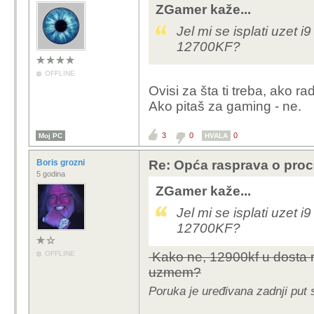
ZGamer kaže...
Jel mi se isplati uzet i
12700KF?
OFFLINE
Ovisi za šta ti treba, ako rad
Ako pitaš za gaming - ne.
3
0
0
Moj PC
HVALA
Boris grozni
Re: Opća rasprava o pro
5 godina
ZGamer kaže...
Jel mi se isplati uzet i
12700KF?
OFFLINE
Kako ne, 12900kf u dosta na
uzmem?
Poruka je uređivana zadnji put 