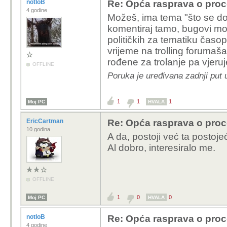
notloB
Re: Opća rasprava o pro
4 godine
Možeš, ima tema "što se do
komentiraj tamo, bugovi mod
političkih za tematiku časop
vrijeme na trolling foruma
rođene za trolanje pa vjeru
OFFLINE
Poruka je uređivana zadnji put 
1
1
1
Moj PC
HVALA
EricCartman
Re: Opća rasprava o pro
10 godina
A da, postoji već ta postoj
Al dobro, interesiralo me.
OFFLINE
1
0
0
Moj PC
HVALA
notloB
Re: Opća rasprava o pro
4 godine