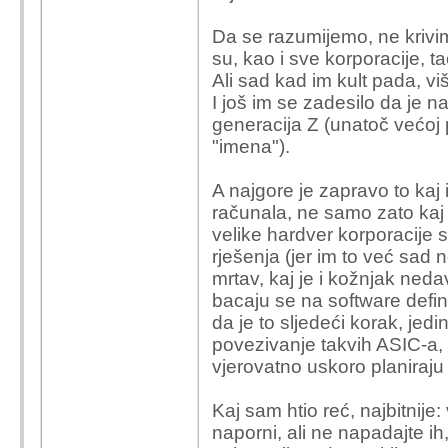
Da se razumijemo, ne krivim 
su, kao i sve korporacije, ta
Ali sad kad im kult pada, viš
I još im se zadesilo da je
generacija Z (unatoč većoj p
"imena").
A najgore je zapravo to kaj
računala, ne samo zato kaj 
velike hardver korporacije 
rješenja (jer im to već sad 
mrtav, kaj je i kožnjak neda
bacaju se na software defin
da je to sljedeći korak, je
povezivanje takvih ASIC-a, a
vjerovatno uskoro planiraju
Kaj sam htio reć, najbitnij
naporni, ali ne napadajte ih