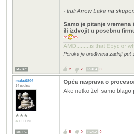
- truli Arrow Lake na sk
Samo je pitanje vremena il
ili izdvojit u posebnu fi
AMD,........is that Epyc or w
Poruka je uređivana zadnji put
2
2
0
Moj PC
HVALA
maks0806
Opća rasprava o proceso
14 godina
Ako netko želi samo blago 
OFFLINE
5
0
0
Moj PC
HVALA