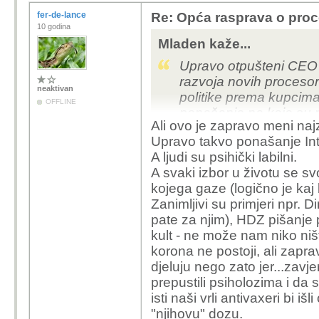
fer-de-lance
Re: Opća rasprava o pro
10 godina
Mladen kaže...
Upravo otpušteni CEO v
razvoja novih procesora
neaktivan
politike prema kupcima
OFFLINE
ponašanja na koje su n
Ali ovo je zapravo meni najz
nadmoćnom tehnološko
Upravo takvo ponašanje Intela 
ArrowLake štanca TS
A ljudi su psihički labilni.
A svaki izbor u životu se svod
kojega gaze (logično je kaj bi
Zanimljivi su primjeri npr.
pate za njim), HDZ pišanje
kult - ne može nam niko ništa
korona ne postoji, ali zaprav
djeluju nego zato jer...zavj
prepustili psiholozima i da 
isti naši vrli antivaxeri bi i
"njihovu" dozu.