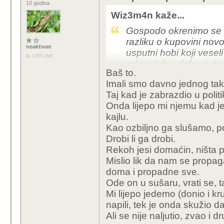
10 godina
Wiz3m4n kaže...
Gospodo okrenimo se m
razliku o kupovini nov
neaktivan
usputni hobi koji veseli
OFFLINE
od smijeha, dobrog dr
Baš to.
kuhanje/pečenje, pa koja
Imali smo davno jednog tak
Taj kad je zabrazdio u polit
Onda lijepo mi njemu kad je
kajlu.
Kao ozbiljno ga slušamo, 
Drobi li ga drobi.
Rekoh jesi domaćin, ništa 
Mislio lik da nam se propa
doma i propadne sve.
Ode on u sušaru, vrati se, t
Mi lijepo jedemo (donio i kru
napili, tek je onda skužio da
Ali se nije naljutio, zvao i dr