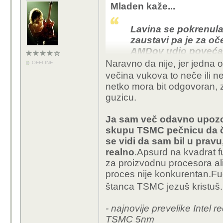
Mladen kaže...
Lavina se pokrenula 
zaustavi pa je za oč
AMDov udio poveća
nije mogao utjecati 
Naravno da nije, jer jedna
OFFLINE
je bar mogao očistit
večina vukova to neče ili 
PRa, podmićivanja i
netko mora bit odgovoran, 
navikli.
Uz sve njeg
guzicu.
procesu i tvornicam
Ja sam več odavno upozorav
skupu TSMC pečnicu da če 
se vidi da sam bil u pravu,
realno
.Apsurd na kvadrat 
za proizvodnu procesora ali
proces nije konkurentan.Fu
štanca TSMC jezuš kristuš.
- najnovije prevelike Intel
TSMC 5nm