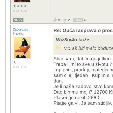
OFFLINE
0
0
1
Moj PC
HVALA
Zaporožac
Re: Opća rasprava o pro
5 godina
Wiz3m4n kaže...
Moraš biti malo poduzetn
Slab sam, dat ću ga jeftino.
Treba li mi to sve u životu
OFFLINE
kupovini, prodaji, materija
sam cijeli tjedan . Kupim si
dan.
Je li naše zadovoljstvo ko
Dao bih mu moj i7 12700 Kf
Plaćen je nekih 266 €.
Pitajte ga vi. Ja sam stidlji