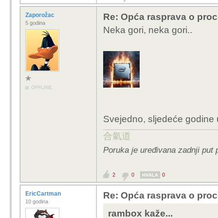
Zaporožac
Re: Opća rasprava o pro
5 godina
Neka gori, neka gori..
OFFLINE
Svejedno, sljedeće godine 
合氣道
Poruka je uređivana zadnji put
2
0
0
HVALA
EricCartman
Re: Opća rasprava o pro
10 godina
rambox kaže...