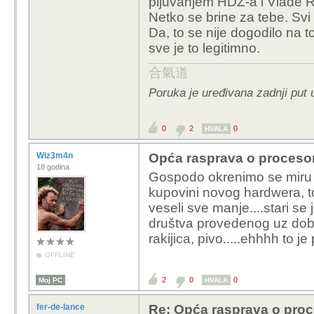
pljuvanjem HDZ-a i Vlade 
Netko se brine za tebe. Svi ti
Da, to se nije dogodilo na t
sve je to legitimno.
合氣道
Poruka je uređivana zadnji put
0
2
0
HVALA
Wiz3m4n
Opća rasprava o proceso
18 godina
Gospodo okrenimo se miru i 
kupovini novog hardwera, to
veseli sve manje....stari se
društva provedenog uz dobr
rakijica, pivo.....ehhhh to je 
OFFLINE
2
0
0
Moj PC
HVALA
fer-de-lance
Re: Opća rasprava o pro