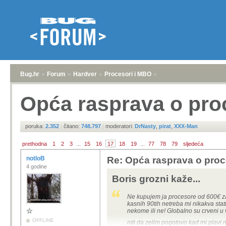
Bug.hr
»
Forum
»
Hardver
»
Procesori i MBO
»
Opća rasprava o pro
poruka:
2.352
|
čitano:
748.797
|
moderatori:
DrNasty
,
pirat
,
XXX-Man
prethodna
1
2
3
...
15
16
17
18
19
...
77
78
79
sljedeća
notloB
Re: Opća rasprava o pro
4 godine
Boris grozni kaže...
Ne kupujem ja procesore od 600€ za
kasnih 90tih netreba mi nikakva sta
nekome ili ne! Globalno su crveni u v
OFFLINE
niti da zelim pogotovo kad mi plavi