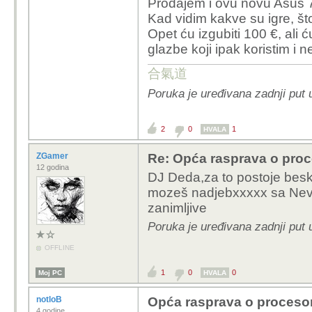
Prodajem i ovu novu Asus
Kad vidim kakve su igre, što
Opet ću izgubiti 100 €, ali 
glazbe koji ipak koristim i 
合氣道
Poruka je uređivana zadnji put
2
0
1
HVALA
ZGamer
Re: Opća rasprava o pro
12 godina
DJ Deda,za to postoje besk
mozeš nadjebxxxxx sa Nevid
zanimljive
Poruka je uređivana zadnji put
OFFLINE
1
0
0
Moj PC
HVALA
notloB
Opća rasprava o proceso
4 godine