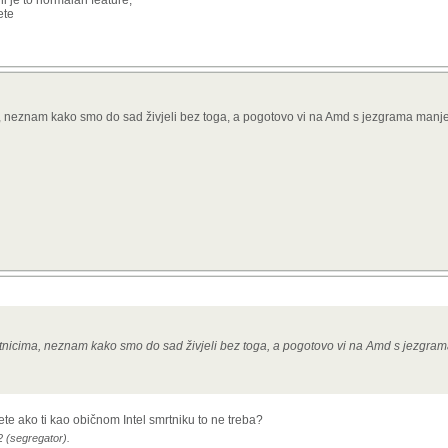
i je to normalan feature,
ete
a, neznam kako smo do sad živjeli bez toga, a pogotovo vi na Amd s jezgrama manj
mrtnicima, neznam kako smo do sad živjeli bez toga, a pogotovo vi na Amd s jezgr
ete ako ti kao običnom Intel smrtniku to ne treba?
2 (segregator).