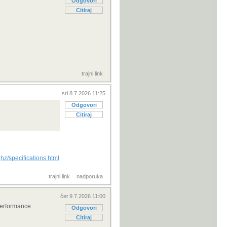
Odgovori
Citiraj
trajni link
sri 8.7.2026 11:25
Odgovori
Citiraj
hz/specifications.html
trajni link
nadporuka
čet 9.7.2026 11:00
performance.
Odgovori
Citiraj