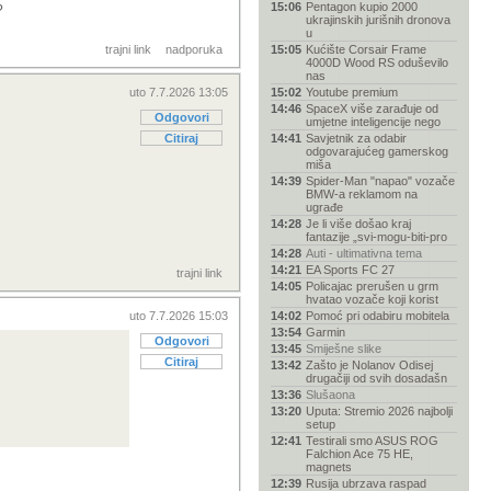
15:06
Pentagon kupio 2000
?
ukrajinskih jurišnih dronova
u
trajni link
nadporuka
15:05
Kućište Corsair Frame
4000D Wood RS oduševilo
nas
uto 7.7.2026 13:05
15:02
Youtube premium
14:46
SpaceX više zarađuje od
Odgovori
umjetne inteligencije nego
Citiraj
14:41
Savjetnik za odabir
odgovarajućeg gamerskog
miša
14:39
Spider-Man "napao" vozače
BMW-a reklamom na
ugrađe
14:28
Je li više došao kraj
fantazije „svi-mogu-biti-pro
14:28
Auti - ultimativna tema
14:21
EA Sports FC 27
trajni link
14:05
Policajac prerušen u grm
hvatao vozače koji korist
uto 7.7.2026 15:03
14:02
Pomoć pri odabiru mobitela
13:54
Garmin
Odgovori
13:45
Smiješne slike
Citiraj
13:42
Zašto je Nolanov Odisej
drugačiji od svih dosadašn
13:36
Slušaona
13:20
Uputa: Stremio 2026 najbolji
setup
12:41
Testirali smo ASUS ROG
Falchion Ace 75 HE,
magnets
12:39
Rusija ubrzava raspad