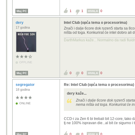
1
1
0
Moj PC
HVALA
dery
Intel Club (opća tema o procesorima)
17 godina
Znači i dalje 6core dok ryzen5 starta sa 8
ništa od toga. Konkurirat će intel dobro ali
DarthMarkus kaže... Normalno da radi fluidni
OFFLINE
0
0
0
Moj PC
HVALA
segregator
Re: Intel Club (opća tema o procesorima)
18 godina
dery kaže...
Znači i dalje 6core dok ryzen5 star
ONLINE
nema ništa od toga. Konkurirat će in
CCD-i za Zen 6 bi trebali bit 12-core, tako 
tj ne 100% ispravan die...al bit će sigurno i 
0
0
0
Moj PC
HVALA