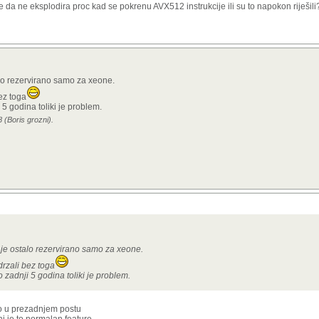
ne da ne eksplodira proc kad se pokrenu AVX512 instrukcije ili su to napokon riješili
alo rezervirano samo za xeone.
ez toga
 5 godina toliki je problem.
 (Boris grozni).
 je ostalo rezervirano samo za xeone.
rzali bez toga
o zadnji 5 godina toliki je problem.
uo u prezadnjem postu