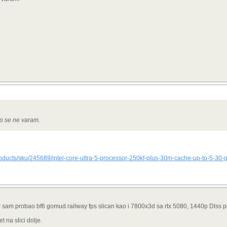
ko se ne varam.
oducts/sku/245689/intel-core-ultra-5-processor-250kf-plus-30m-cache-up-to-5-30-g
 sam probao bf6 gomud railway fps slican kao i 7800x3d sa rtx 5080, 1440p Dlss 
t na slici dolje.