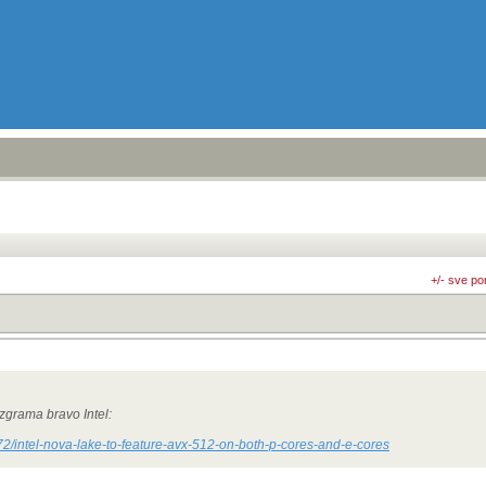
+/- sve po
zgrama bravo Intel:
/intel-nova-lake-to-feature-avx-512-on-both-p-cores-and-e-cores