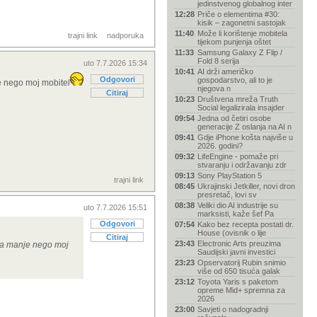
jedinstvenog globalnog inter
12:28
Priče o elementima #30:
kisik – zagonetni sastojak
11:40
Može li korištenje mobitela
trajni link
nadporuka
tijekom punjenja oštet
11:33
Samsung Galaxy Z Flip /
Fold 8 serija
uto 7.7.2026 15:34
10:41
AI drži američko
Odgovori
gospodarstvo, ali to je
e nego moj mobitel
njegova n
Citiraj
10:23
Društvena mreža Truth
Social legalizirala insajder
09:54
Jedna od četiri osobe
generacije Z oslanja na AI n
09:41
Gdje iPhone košta najviše u
2026. godini?
09:32
LifeEngine - pomaže pri
stvaranju i održavanju zdr
09:13
Sony PlayStation 5
trajni link
08:45
Ukrajinski Jetkiller, novi dron
presretač, lovi sv
08:38
Veliki dio AI industrije su
uto 7.7.2026 15:51
marksisti, kaže šef Pa
Odgovori
07:54
Kako bez recepta postati dr.
House (ovisnik o lije
Citiraj
23:43
Electronic Arts preuzima
ama manje nego moj
Saudijski javni investici
23:23
Opservatorij Rubin snimio
više od 650 tisuća galak
23:12
Toyota Yaris s paketom
opreme Mid+ spremna za
2026
23:00
Savjeti o nadogradnji