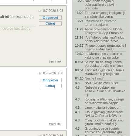
13:25
Novi Xbox mogao bi
pokretati igre sa svih
prethodn
sri 8.7.2026 6:08
13:22
Tko na umjetnoj inteligenciji
ali bit če skupi oboje
zarađuje, tko plaća,
Odgovori
13:21
Pozivnice za privatne
Citiraj
torrent trackere
a novčiće kao Židov!
11:22
Apple privremeno uklonio
Telegram iz App Storea zb
11:16
YouTubeov udar na AI slop
donio kolateralne žrtve
10:37
iPhone postaje pretplata: je li
najam uređaja budu
10:30
I u Mercedesu zaokret: u
kabinu se vraćaju tipke,
trajni link
09:51
Stupila su na snagu nova
europska pravila o umjetn
08:51
Trideset svjećica za Tom's
sri 8.7.2026 8:38
Hardware (i groblje oko
04:10
Nosite li sat?
Odgovori
4.8.
NVIDIA Blackwell 50xx
Citiraj
4.8.
Nebeski spektakl na
zalasku Sunca: iz Hrvatske
slj
4.8.
Kopiraj na iPhoneu, zalijepi
na Windowsima? Apple
4.8.
Linux - pitanja i odgovori
4.8.
Cloud gaming (Boosteroid,
Nvidia GeForce NOW...)
4.8.
Ovaj robot svira akustičnu
trajni link
gitaru i može naučiti g
4.8.
Grudnjaci, gaće i ostale
sprave za upravljanje gra
sri 8.7.2026 9:16