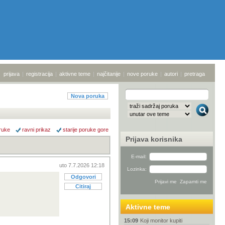
prijava
|
registracija
|
aktivne teme
|
najčitanije
|
nove poruke
|
autori
|
pretraga
Nova poruka
ruke
ravni prikaz
starije poruke gore
Prijava korisnika
E-mail:
uto 7.7.2026 12:18
Lozinka:
Odgovori
Citiraj
Aktivne teme
15:09
Koji monitor kupiti