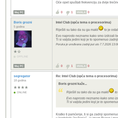
Oće opet spuštati frekvenciju za dvije treći
0
1
0
Moj PC
HVALA
Boris grozni
Intel Club (opća tema o procesorima)
5 godina
Riješili su tako da su ga makli
to je ost
Evo naprosto neznamo kako smo izdrzali b
Ti si valjda jedini koji je to spomenuo zadnji
Poruka je uređivana zadnji put uto 7.7.2026 13:08
OFFLINE
0
1
0
Moj PC
HVALA
segregator
Re: Intel Club (opća tema o procesorima)
18 godina
Boris grozni kaže...
Riješili su tako da su ga makli
to
ONLINE
Evo naprosto neznamo kako smo izd
Ti si valjda jedini koji je to spomenu
Kratko ti pamćenje, ti si ga zadnji spomen