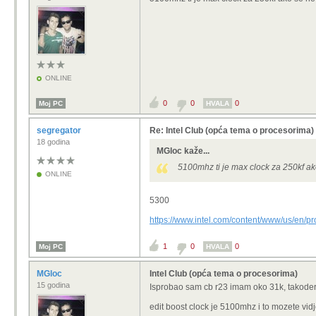
ONLINE
0
0
0
Moj PC
HVALA
segregator
Re: Intel Club (opća tema o procesorima)
18 godina
MGloc kaže...
5100mhz ti je max clock za 250kf a
ONLINE
5300
https://www.intel.com/content/www/us/en/pr
1
0
0
Moj PC
HVALA
MGloc
Intel Club (opća tema o procesorima)
15 godina
Isprobao sam cb r23 imam oko 31k, takoder
edit boost clock je 5100mhz i to mozete vidje