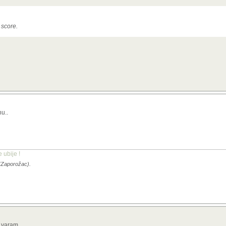
 score.
u..
ubije !
 (Zaporožac).
e varam.