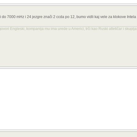
či do 7000 mHz i 24 jezgre znači 2 ccda po 12, bumo vidli kaj vele za klokove Intela 
 govori Engleski, kompanija mu ima urede u Americi, trči kao Ruski atletičar i skuplj