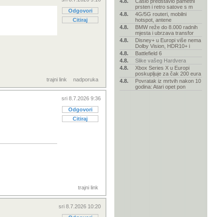
4.8.
Casio predstavio pametni
prsten i retro satove s m
Odgovori
4.8.
4G/5G routeri, mobilni
Citiraj
hotspot, antene
4.8.
BMW reže do 8.000 radnih
mjesta i ubrzava transfor
4.8.
Disney+ u Europi više nema
Dolby Vision, HDR10+ i
4.8.
Battlefield 6
4.8.
Slike vašeg Hardvera
4.8.
Xbox Series X u Europi
poskupljuje za čak 200 eura
trajni link
nadporuka
4.8.
Povratak iz mrtvih nakon 10
godina: Atari opet pon
sri 8.7.2026 9:36
Odgovori
Citiraj
trajni link
sri 8.7.2026 10:20