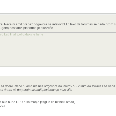
core. Neče ni amd biti bez odgovora na intelov bLLc tako da forumaš se nada nižim 
 dugotrajnost am5 platforme je plus više.
o kad ti fali pol galaksije hehe
ta sa 8core. Neče ni amd biti bez odgovora na intelov bLLc tako da forumaš se nada 
tel dobro ali dugotrajnost am5 platforme je plus više.
da ako bude CPU-a sa manje jezgi to će bit neki otpad,
toga