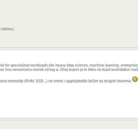
5 (MGloc).
ial for specialized workloads like heavy data science, machine learning, enterprise
c ima nenormalnu koristi od tog-a. Onaj kojem je to bitno će kupit workstation maš
ena memorije (RAM, SSD...) ne smire i upgrejdaditis lječim sa drugim stvarima