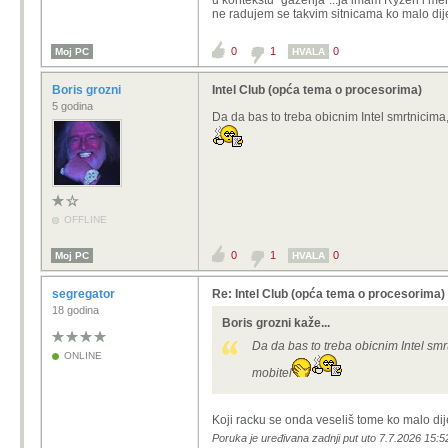
u kontekstu "gaženja"...ja imam Ryzen i men
ne radujem se takvim sitnicama ko malo dij
0
1
0
Moj PC
HVALA
Boris grozni
Intel Club (opća tema o procesorima)
5 godina
Da da bas to treba obicnim Intel smrtnicim
OFFLINE
0
1
0
Moj PC
HVALA
segregator
Re: Intel Club (opća tema o procesorima)
18 godina
Boris grozni kaže...
Da da bas to treba obicnim Intel s
ONLINE
mobitel
Koji racku se onda veseliš tome ko malo dij
Poruka je uređivana zadnji put uto 7.7.2026 15:5