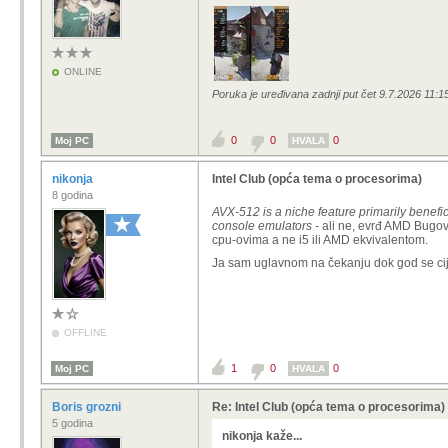
ONLINE
Poruka je uređivana zadnji put čet 9.7.2026 11:1
0
0
0
Moj PC
HVALA
nikonja
Intel Club (opća tema o procesorima)
8 godina
AVX-512 is a niche feature primarily benefic
console emulators -
ali ne, evrđ AMD Bugova
cpu-ovima a ne i5 ili AMD ekvivalentom.
Ja sam uglavnom na čekanju dok god se cij
OFFLINE
1
0
0
Moj PC
HVALA
Boris grozni
Re: Intel Club (opća tema o procesorima)
5 godina
nikonja kaže...