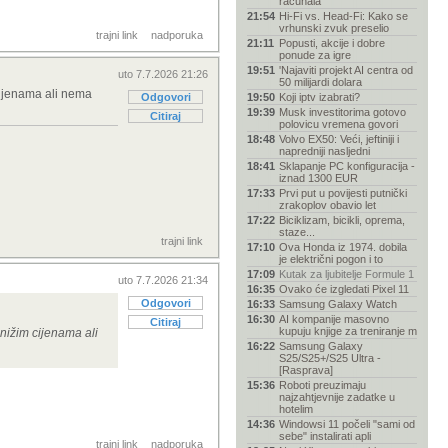
računala
21:54
Hi-Fi vs. Head-Fi: Kako se
vrhunski zvuk preselio
trajni link
nadporuka
21:11
Popusti, akcije i dobre
ponude za igre
19:51
'Najaviti projekt AI centra od
uto 7.7.2026 21:26
50 milijardi dolara
cijenama ali nema
Odgovori
19:50
Koji iptv izabrati?
19:39
Musk investitorima gotovo
Citiraj
polovicu vremena govori
18:48
Volvo EX50: Veći, jeftiniji i
napredniji nasljedni
18:41
Sklapanje PC konfiguracija -
iznad 1300 EUR
17:33
Prvi put u povijesti putnički
zrakoplov obavio let
17:22
Biciklizam, bicikli, oprema,
staze...
trajni link
17:10
Ova Honda iz 1974. dobila
je električni pogon i to
17:09
Kutak za ljubitelje Formule 1
uto 7.7.2026 21:34
16:35
Ovako će izgledati Pixel 11
Odgovori
16:33
Samsung Galaxy Watch
16:30
AI kompanije masovno
Citiraj
kupuju knjige za treniranje m
nižim cijenama ali
16:22
Samsung Galaxy
S25/S25+/S25 Ultra -
[Rasprava]
15:36
Roboti preuzimaju
najzahtjevnije zadatke u
hotelim
14:36
Windowsi 11 počeli "sami od
sebe" instalirati apli
trajni link
nadporuka