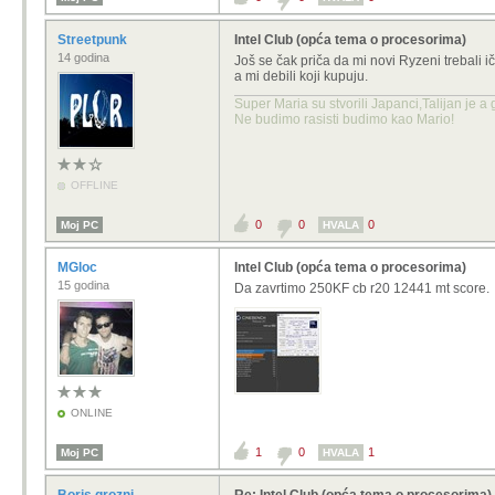
Streetpunk
Intel Club (opća tema o procesorima)
14 godina
Još se čak priča da mi novi Ryzeni trebali i
a mi debili koji kupuju.
Super Maria su stvorili Japanci,Talijan je a
Ne budimo rasisti budimo kao Mario!
OFFLINE
0
0
0
Moj PC
HVALA
MGloc
Intel Club (opća tema o procesorima)
15 godina
Da zavrtimo 250KF cb r20 12441 mt score.
ONLINE
1
0
1
Moj PC
HVALA