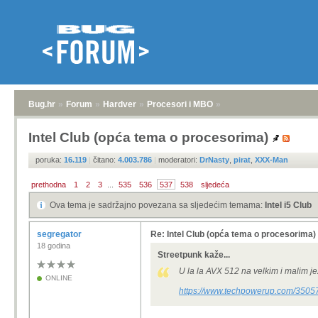
Bug.hr
»
Forum
»
Hardver
»
Procesori i MBO
»
Intel Club (opća tema o procesorima)
poruka:
16.119
|
čitano:
4.003.786
|
moderatori:
DrNasty
,
pirat
,
XXX-Man
prethodna
1
2
3
...
535
536
537
538
sljedeća
Ova tema je sadržajno povezana sa sljedećim temama:
Intel i5 Club
segregator
Re: Intel Club (opća tema o procesorima)
18 godina
Streetpunk kaže...
U la la AVX 512 na velkim i malim je
ONLINE
https://www.techpowerup.com/350572