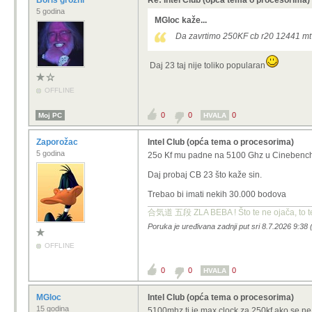
Boris grozni
Re: Intel Club (opća tema o procesorima)
5 godina
MGloc kaže...
Da zavrtimo 250KF cb r20 12441 mt
Daj 23 taj nije toliko popularan
OFFLINE
0
0
0
Moj PC
HVALA
Zaporožac
Intel Club (opća tema o procesorima)
5 godina
25o Kf mu padne na 5100 Ghz u Cinebench
Daj probaj CB 23 što kaže sin.
Trebao bi imati nekih 30.000 bodova
合気道 五段 ZLA BEBA ! Što te ne ojača, to te 
Poruka je uređivana zadnji put sri 8.7.2026 9:38
OFFLINE
0
0
0
HVALA
MGloc
Intel Club (opća tema o procesorima)
15 godina
5100mhz ti je max clock za 250kf ako se n