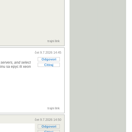
trajni link
čet 9.7.2026 14:45
Odgovori
 servers, and select
Citiraj
inu sa epyc ili xeon
trajni link
čet 9.7.2026 14:50
Odgovori