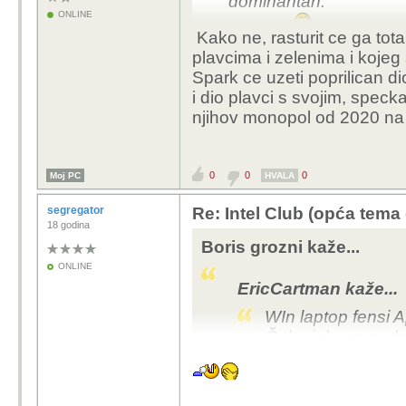
dominantan.
ONLINE
"Nije niprije."
Kako ne, rasturit ce ga total
plavcima i zelenima i kojeg s
Spark ce uzeti poprilican d
i dio plavci s svojim, spe
njihov monopol od 2020 na
0
0
0
Moj PC
HVALA
segregator
Re: Intel Club (opća tema
18 godina
Boris grozni kaže...
ONLINE
EricCartman kaže...
WIn laptop fensi A
Čak ni da ga nadm
dominantan.
"Nije niprije."