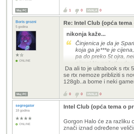
1
0
0
Moj PC
HVALA
Boris grozni
Re: Intel Club (opća tema
5 godina
nikonja kaže...
Činjenica je da je Spar
koja ga je***e je cijen
pa do preko 5t ojra, 
ONLINE
njima! Na početku da, do
Da ali to je ultrabook s rtx
ostala bagra ne dobij
se rtx nemoze pribliziti s 
ostavre predviđanja d
128gb..a bome i neki gameri
cijena.
0
0
0
Moj PC
HVALA
segregator
Intel Club (opća tema o p
18 godina
Gorgon Halo će za razliku 
ONLINE
znači iznad određene veliči