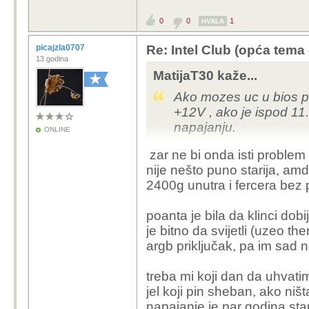
0
0
1
HVALA
picajzla0707
Re: Intel Club (opća tema
13 godina
MatijaT30 kaže...
Ako mozes uc u bios p
+12V , ako je ispod 11
napajanju.
ONLINE
zar ne bi onda isti problem 
nije nešto puno starija, amd b
2400g unutra i fercera bez
poanta je bila da klinci dobi
je bitno da svijetli (uzeo 
argb priključak, pa im sad ne
treba mi koji dan da uhvatim
jel koji pin sheban, ako niš
napajanje je par godina star