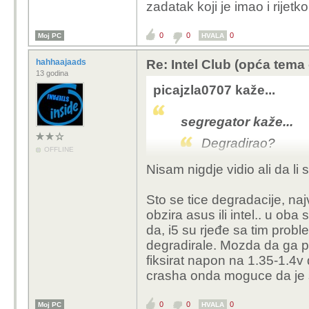
zadatak koji je imao i rijetk
0
0
0
Moj PC
HVALA
hahhaajaads
Re: Intel Club (opća tema
13 godina
picajzla0707 kaže...
segregator kaže...
Degradirao?
OFFLINE
Nisam nigdje vidio ali da li s
sumnjam, njima sam vr
asusovih kojima taj pr
Sto se tice degradacije, na
osim toga, kod mene je
obzira asus ili intel.. u oba
be quiet ga je adekvat
da, i5 su rjeđe sa tim probl
najteži zadatak koji je 
degradirale. Mozda da ga p
fiksirat napon na 1.35-1.4v
crasha onda moguce da je 
0
0
0
Moj PC
HVALA