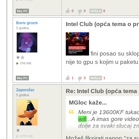
napajanje je par godina 
odlično napajanje na c
0
0
0
Moj PC
HVALA
njega, ali provjerit ću i 
Boris grozni
Intel Club (opća tema o p
5 godina
fini posao su sklop
nije to gpu s kojim u paketu
ONLINE
1
0
1
Moj PC
HVALA
Zaporožac
Re: Intel Club (opća tema
5 godina
MGloc kaže...
Meni je 13600KF tukao
wifi
...A imas gore video
dolje za svaki slucaj z
OFFLINE
Možeš fiksirati napon "za s