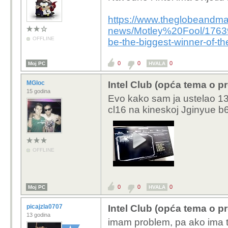
https://www.theglobeandmai
news/Motley%20Fool/1763959
OFFLINE
be-the-biggest-winner-of-the-
0
0
0
Moj PC
HVALA
MGloc
Intel Club (opća tema o p
15 godina
Evo kako sam ja ustelao 
cl16 na kineskoj Jginyue b6
OFFLINE
0
0
0
Moj PC
HVALA
picajzla0707
Intel Club (opća tema o p
13 godina
imam problem, pa ako ima 