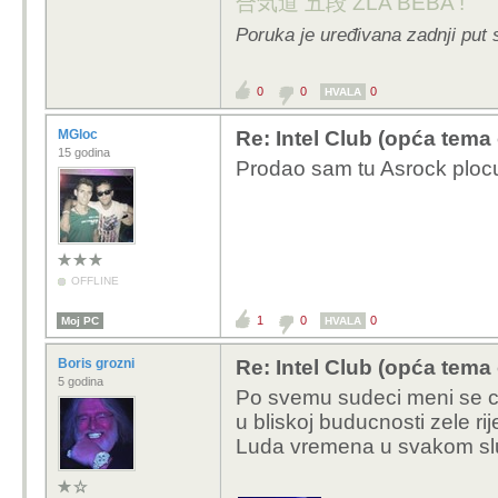
合気道 五段 ZLA BEBA !
Poruka je uređivana zadnji put 
0
0
0
HVALA
MGloc
Re: Intel Club (opća tema
15 godina
Prodao sam tu Asrock ploc
OFFLINE
1
0
0
Moj PC
HVALA
Boris grozni
Re: Intel Club (opća tema
5 godina
Po svemu sudeci meni se cin
u bliskoj buducnosti zele ri
Luda vremena u svakom slu