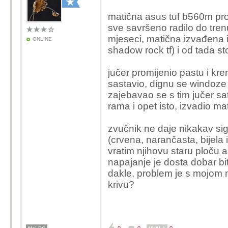
matična asus tuf b560m pro
sve savršeno radilo do tre
mjeseci, matična izvađena 
ONLINE
shadow rock tf) i od tada st
jučer promijenio pastu i kre
sastavio, dignu se windoze 
zajebavao se s tim jučer sa
rama i opet isto, izvadio ma
zvučnik ne daje nikakav si
(crvena, narančasta, bijela i
vratim njihovu staru ploču
napajanje je dosta dobar bi
dakle, problem je s mojom 
krivu?