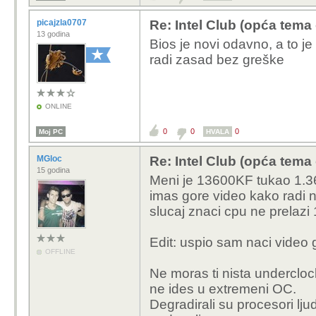
picajzla0707
Re: Intel Club (opća tema
13 godina
Bios je novi odavno, a to j
radi zasad bez greške
ONLINE
0
0
0
Moj PC
HVALA
MGloc
Re: Intel Club (opća tema
15 godina
Meni je 13600KF tukao 1.36
imas gore video kako radi na
slucaj znaci cpu ne prelazi 
Edit: uspio sam naci video 
OFFLINE
Ne moras ti nista underclo
ne ides u extremeni OC.
Degradirali su procesori ljud