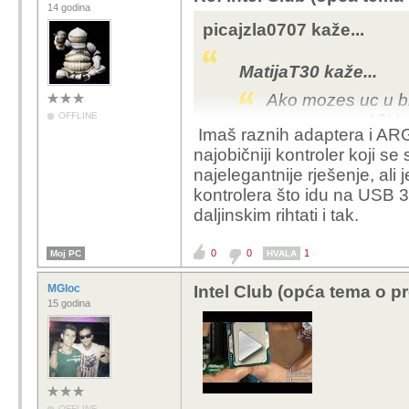
14 godina
picajzla0707 kaže...
MatijaT30 kaže...
Ako mozes uc u bi
OFFLINE
napona na +12V , 
Imaš raznih adaptera i ARGB
opterecenja, prob
najobičniji kontroler koji se
najelegantnije rješenje, ali j
zar ne bi onda isti pro
kontrolera što idu na USB 3.
nije nešto puno starija,
daljinskim rihtati i tak.
slabiji 2400g unutra i 
0
0
1
Moj PC
poanta je bila da klinci
HVALA
koje je bitno da svijet
MGloc
Intel Club (opća tema o p
ploča nema argb priklju
15 godina
kućištu
treba mi koji dan da u
i vidjet jel koji pin sh
matičnu
OFFLINE