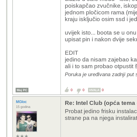
poiskapčao zvučnike, iskop
jednom pločicom rama (mijen
kraju isključio osim ssd i 
uvijek isto... boota se u on
upisat pin i nakon dvije sek
EDIT
jedino da nisam zajebao ka
ali i to sam probao otpustit 
Poruka je uređivana zadnji put 
0
0
0
Moj PC
HVALA
MGloc
Re: Intel Club (opća tema
15 godina
Probat jedino frisku instala
strane pa na njega instalirat