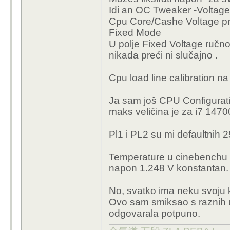
Edit: uspio sam naci v
Idi an OC Tweaker -Voltage
Cpu Core/Cashe Voltage pr
Ne moras ti nista und
Fixed Mode
ako se ne ides u extr
U polje Fixed Voltage ručno 
Degradirali su procesori
nikada preći ni slučajno .
nisu nista poduzeli neg
Cpu load line calibration n
Ja sam svoj 13600KF o
-90mV na cache stavio
Ja sam još CPU Configurati
ide niti blizu 1.4v, na o
maks veličina je za i7 147
jer sve postavke koje 
znaci ne mozes undervo
Pl1 i PL2 su mi defaultnih 
ne moze drzat niti 13
Temperature u cinebenchu 
napon 1.248 V konstantan.
No, svatko ima neku svoju 
Ovo sam smiksao s raznih u
odgovarala potpuno.