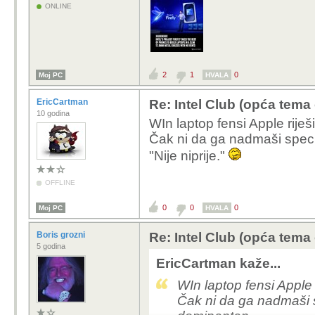
ONLINE
2
1
0
Moj PC
HVALA
EricCartman
Re: Intel Club (opća tema
10 godina
WIn laptop fensi Apple riješ
Čak ni da ga nadmaši speci
"Nije niprije."
OFFLINE
0
0
0
Moj PC
HVALA
Boris grozni
Re: Intel Club (opća tema
5 godina
EricCartman kaže...
WIn laptop fensi Apple 
Čak ni da ga nadmaši s