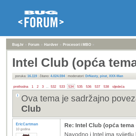
Bug.hr
»
Forum
»
Hardver
»
Procesori i MBO
»
Intel Club (opća tem
poruka:
16.119
|
čitano:
4.024.594
|
moderatori:
DrNasty
,
pirat
,
XXX-Man
prethodna
1
2
3
...
532
533
534
535
536
537
538
sljedeća
Ova tema je sadržajno pove
Club
EricCartman
Re: Intel Club (opća tema
10 godina
Navodno i Intel ima svijetl