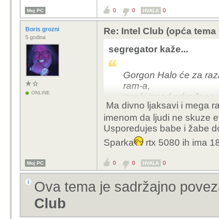
0
0
0
Moj PC
HVALA
Boris grozni
Re: Intel Club (opća tema
5 godina
segregator kaže...
Gorgon Halo će za raz
ram-a,
ONLINE
znači iznad određene v
Ma divno ljaksavi i mega ra
imenom da ljudi ne skuze et
Usporedujes babe i žabe do
Sparka
rtx 5080 ih ima 1
0
0
0
Moj PC
HVALA
Ova tema je sadržajno pove
Club