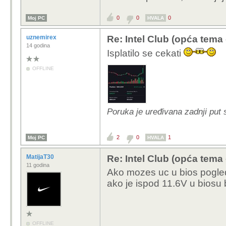
0
0
0
Moj PC
HVALA
uznemirex
Re: Intel Club (opća tema
14 godina
Isplatilo se cekati
OFFLINE
Poruka je uređivana zadnji put 
2
0
1
Moj PC
HVALA
MatijaT30
Re: Intel Club (opća tema
11 godina
Ako mozes uc u bios pogled
ako je ispod 11.6V u biosu
OFFLINE