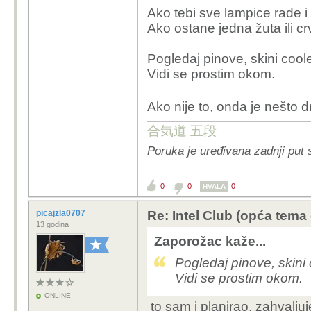
Ako tebi sve lampice rade i 
Ako ostane jedna žuta ili cr
Pogledaj pinove, skini coole
Vidi se prostim okom.
Ako nije to, onda je nešto 
合気道 五段
Poruka je uređivana zadnji put
0
0
0
HVALA
picajzla0707
Re: Intel Club (opća tema
13 godina
Zaporožac kaže...
Pogledaj pinove, skini 
Vidi se prostim okom.
ONLINE
to sam i planirao, zahvalj