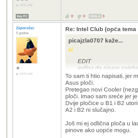
OFFLINE
0
0
0
Moj PC
HVALA
Zaporožac
Re: Intel Club (opća tema
5 godina
picajzla0707 kaže...
EDIT
jedino da nisam zajeba
prejako
OFFLINE
To sam ti htio napisati, jer
ali i to sam probao otpu
Asus ploči.
Pretegao novi Cooler (nezgo
ploči. Imao sam sreće jer j
Dvije pločice u B1 i B2 ut
A2 i B2 ni slučajno.
Još mi ej odlična ploča u la
pinove ako uopće mogu.