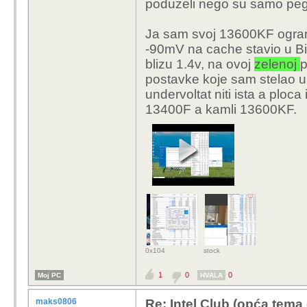
poduzeli nego su samo pegla
Ja sam svoj 13600KF ogran
-90mV na cache stavio u Bi
blizu 1.4v, na ovoj
zelenoj
p
postavke koje sam stelao u
undervoltat niti ista a ploc
13400F a kamli 13600KF.
0x104
stock
1
0
0
Moj PC
HVALA
maks0806
Re: Intel Club (opća tema