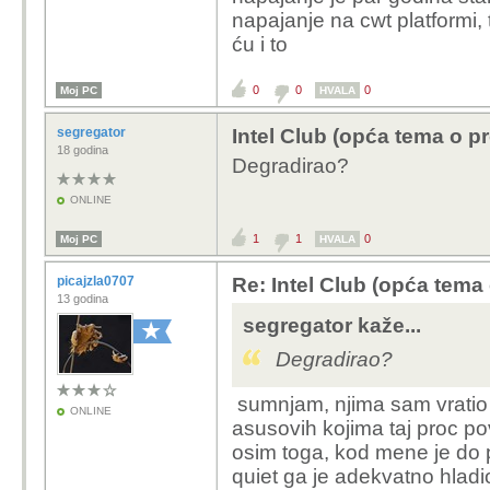
napajanje na cwt platformi, 
ću i to
0
0
0
Moj PC
HVALA
segregator
Intel Club (opća tema o p
18 godina
Degradirao?
ONLINE
1
1
0
Moj PC
HVALA
picajzla0707
Re: Intel Club (opća tema
13 godina
segregator kaže...
Degradirao?
sumnjam, njima sam vratio 
ONLINE
asusovih kojima taj proc po
osim toga, kod mene je do p
quiet ga je adekvatno hladi