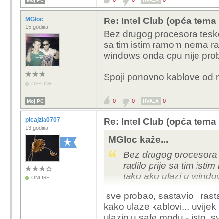
0
0
0
Moj PC
HVALA
MGloc
Re: Intel Club (opća tema
15 godina
Bez drugog procesora tesko 
sa tim istim ramom nema raz
windows onda cpu nije pro
Spoji ponovno kablove od na
OFFLINE
0
0
0
Moj PC
HVALA
picajzla0707
Re: Intel Club (opća tema
13 godina
MGloc kaže...
Bez drugog procesora 
radilo prije sa tim ist
tako ako ulazi u wind
ONLINE
sve probao, sastavio i ras
Spoji ponovno kablove 
kako ulaze kablovi... uvijek 
ulazio u safe modu - isto, 