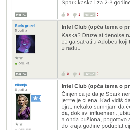
Spark kaska i za 2-3 godine
Kako ne, rasturit ce ga 
oku plavcima i zelenima 
Spark ce uzeti poprili
0
1
0
Moj PC
HVALA
2027, onda i dio plav
Boris grozni
Intel Club (opća tema o p
pregazeni nije vise nj
5 godina
Kaska? Druze ai denoise na
ce ga satrati u Adobeu koji 
u radu..
ONLINE
0
1
0
Moj PC
HVALA
nikonja
Intel Club (opća tema o p
8 godina
Činjenica je da je Spark nen
je***e je cijena, Kad vidiš 
ojra, nekako sumnjam da ć
da, dok svi influenseri, jub
a onda pušiona, pogotovo 
do kraja godine poduplat ci
OFFLINE