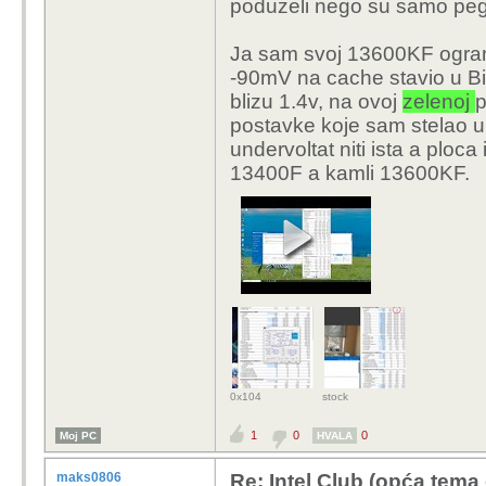
poduzeli nego su samo pegla
Ja sam svoj 13600KF ogran
-90mV na cache stavio u Bi
blizu 1.4v, na ovoj
zelenoj
p
postavke koje sam stelao u
undervoltat niti ista a ploc
13400F a kamli 13600KF.
0x104
stock
1
0
0
Moj PC
HVALA
maks0806
Re: Intel Club (opća tema