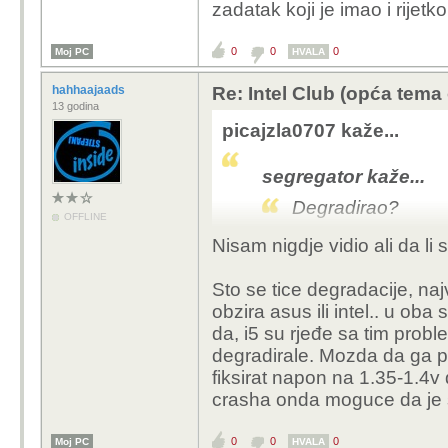
zadatak koji je imao i rijetk
0
0
0
Moj PC
HVALA
hahhaajaads
Re: Intel Club (opća tema
13 godina
picajzla0707 kaže...
segregator kaže...
Degradirao?
OFFLINE
Nisam nigdje vidio ali da li s
sumnjam, njima sam vr
asusovih kojima taj pr
Sto se tice degradacije, na
osim toga, kod mene je
obzira asus ili intel.. u oba
be quiet ga je adekvat
da, i5 su rjeđe sa tim probl
najteži zadatak koji je 
degradirale. Mozda da ga p
fiksirat napon na 1.35-1.4v
crasha onda moguce da je 
0
0
0
Moj PC
HVALA