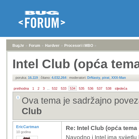
Bug.hr
»
Forum
»
Hardver
»
Procesori i MBO
»
Intel Club (opća tem
poruka:
16.119
|
čitano:
4.032.264
|
moderatori:
DrNasty
,
pirat
,
XXX-Man
prethodna
1
2
3
...
532
533
534
535
536
537
538
sljedeća
Ova tema je sadržajno pove
Club
EricCartman
Re: Intel Club (opća tema
10 godina
Navodno i Intel ima svijetl