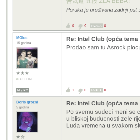
合気道 五段 ZLA BEBA !
Poruka je uređivana zadnji put 
0
0
0
HVALA
MGloc
Re: Intel Club (opća tema
15 godina
Prodao sam tu Asrock ploc
OFFLINE
1
0
0
Moj PC
HVALA
Boris grozni
Re: Intel Club (opća tema
5 godina
Po svemu sudeci meni se cin
u bliskoj buducnosti zele ri
Luda vremena u svakom slu