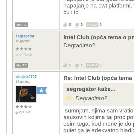
napajanje na cwt platformi, 
ću i to
0
0
0
Moj PC
HVALA
segregator
Intel Club (opća tema o p
18 godina
Degradirao?
OFFLINE
1
1
0
Moj PC
HVALA
picajzla0707
Re: Intel Club (opća tema
13 godina
segregator kaže...
Degradirao?
sumnjam, njima sam vratio 
ONLINE
asusovih kojima taj proc po
osim toga, kod mene je do p
quiet ga je adekvatno hladi