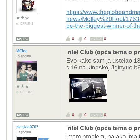
https://www.theglobeandmai
news/Motley%20Fool/1763959
OFFLINE
be-the-biggest-winner-of-the-
0
0
0
Moj PC
HVALA
MGloc
Intel Club (opća tema o p
15 godina
Evo kako sam ja ustelao 
cl16 na kineskoj Jginyue b6
OFFLINE
0
0
0
Moj PC
HVALA
picajzla0707
Intel Club (opća tema o p
13 godina
imam problem, pa ako ima 