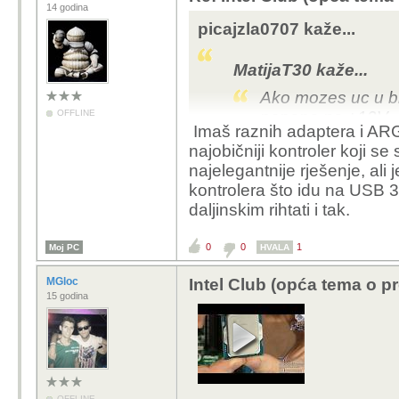
14 godina
picajzla0707 kaže...
MatijaT30 kaže...
Ako mozes uc u bi
OFFLINE
napona na +12V , 
Imaš raznih adaptera i ARGB
opterecenja, prob
najobičniji kontroler koji se
najelegantnije rješenje, ali j
zar ne bi onda isti pro
kontrolera što idu na USB 3.
nije nešto puno starija,
daljinskim rihtati i tak.
slabiji 2400g unutra i 
0
0
1
Moj PC
poanta je bila da klinci
HVALA
koje je bitno da svijet
MGloc
Intel Club (opća tema o p
ploča nema argb priklju
15 godina
kućištu
treba mi koji dan da u
i vidjet jel koji pin sh
matičnu
OFFLINE