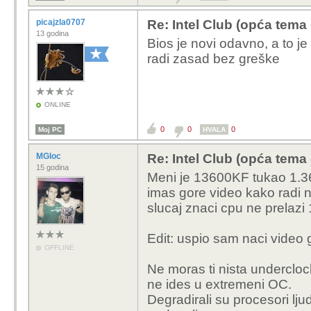
picajzla0707
Re: Intel Club (opća tema
13 godina
Bios je novi odavno, a to j
radi zasad bez greške
ONLINE
0
0
0
Moj PC
HVALA
MGloc
Re: Intel Club (opća tema
15 godina
Meni je 13600KF tukao 1.36
imas gore video kako radi na
slucaj znaci cpu ne prelazi 
Edit: uspio sam naci video 
OFFLINE
Ne moras ti nista underclo
ne ides u extremeni OC.
Degradirali su procesori ljud