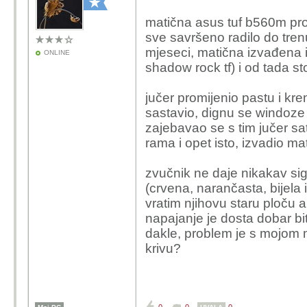
matična asus tuf b560m pro
sve savršeno radilo do tre
mjeseci, matična izvađena 
ONLINE
shadow rock tf) i od tada st
jučer promijenio pastu i kre
sastavio, dignu se windoze 
zajebavao se s tim jučer sa
rama i opet isto, izvadio ma
zvučnik ne daje nikakav si
(crvena, narančasta, bijela i
vratim njihovu staru ploču
napajanje je dosta dobar bi
dakle, problem je s mojom 
krivu?