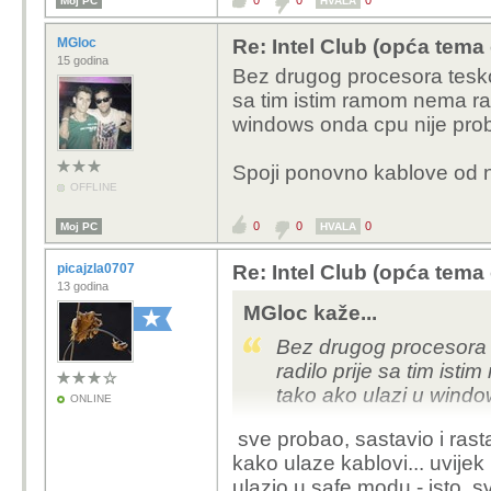
0
0
0
Moj PC
HVALA
MGloc
Re: Intel Club (opća tema
15 godina
Bez drugog procesora tesko 
sa tim istim ramom nema raz
windows onda cpu nije pro
Spoji ponovno kablove od na
OFFLINE
0
0
0
Moj PC
HVALA
picajzla0707
Re: Intel Club (opća tema
13 godina
MGloc kaže...
Bez drugog procesora 
radilo prije sa tim ist
tako ako ulazi u wind
ONLINE
sve probao, sastavio i ras
Spoji ponovno kablove 
kako ulaze kablovi... uvijek 
ulazio u safe modu - isto, 