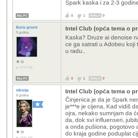
Spark kaska i za 2-3 godine
Kako ne, rasturit ce ga 
oku plavcima i zelenima 
Spark ce uzeti poprili
0
1
0
Moj PC
HVALA
2027, onda i dio plav
Boris grozni
Intel Club (opća tema o p
pregazeni nije vise nj
5 godina
Kaska? Druze ai denoise na
ce ga satrati u Adobeu koji 
u radu..
OFFLINE
0
1
0
Moj PC
HVALA
nikonja
Intel Club (opća tema o p
8 godina
Činjenica je da je Spark nen
je***e je cijena, Kad vidiš 
ojra, nekako sumnjam da ć
da, dok svi influenseri, jub
a onda pušiona, pogotovo 
do kraja godine poduplat ci
OFFLINE