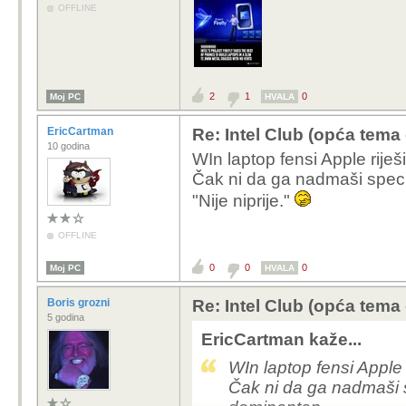
OFFLINE
2
1
0
Moj PC
HVALA
EricCartman
Re: Intel Club (opća tema
10 godina
WIn laptop fensi Apple riješ
Čak ni da ga nadmaši speci
"Nije niprije."
OFFLINE
0
0
0
Moj PC
HVALA
Boris grozni
Re: Intel Club (opća tema
5 godina
EricCartman kaže...
WIn laptop fensi Apple 
Čak ni da ga nadmaši s