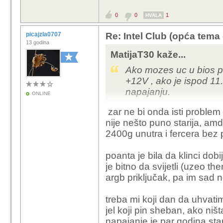
0
0
1
HVALA
picajzla0707
Re: Intel Club (opća tema
13 godina
MatijaT30 kaže...
Ako mozes uc u bios p
+12V , ako je ispod 11
napajanju.
ONLINE
zar ne bi onda isti problem 
nije nešto puno starija, amd b
2400g unutra i fercera bez
poanta je bila da klinci dobi
je bitno da svijetli (uzeo 
argb priključak, pa im sad ne
treba mi koji dan da uhvatim
jel koji pin sheban, ako niš
napajanje je par godina star