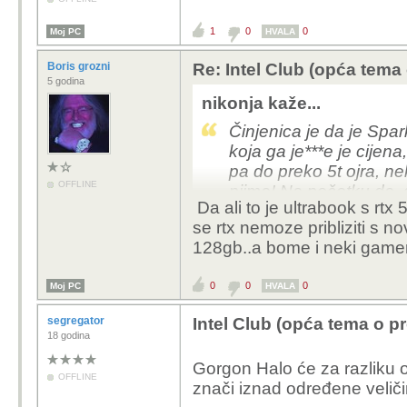
1
0
0
Moj PC
HVALA
Boris grozni
Re: Intel Club (opća tema
5 godina
nikonja kaže...
Činjenica je da je Spar
koja ga je***e je cijen
pa do preko 5t ojra, 
OFFLINE
njima! Na početku da, do
Da ali to je ultrabook s rtx
ostala bagra ne dobij
se rtx nemoze pribliziti s 
ostavre predviđanja d
128gb..a bome i neki gameri
cijena.
0
0
0
Moj PC
HVALA
segregator
Intel Club (opća tema o p
18 godina
Gorgon Halo će za razliku 
OFFLINE
znači iznad određene veliči