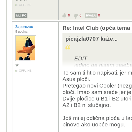
OFFLINE
0
0
0
Moj PC
HVALA
Zaporožac
Re: Intel Club (opća tema
5 godina
picajzla0707 kaže...
EDIT
jedino da nisam zajeba
prejako
OFFLINE
To sam ti htio napisati, jer
ali i to sam probao otpu
Asus ploči.
Pretegao novi Cooler (nezgo
ploči. Imao sam sreće jer j
Dvije pločice u B1 i B2 ut
A2 i B2 ni slučajno.
Još mi ej odlična ploča u la
pinove ako uopće mogu.