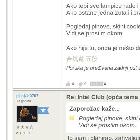
Ako tebi sve lampice rade i 
Ako ostane jedna žuta ili cr
Pogledaj pinove, skini coole
Vidi se prostim okom.
Ako nije to, onda je nešto 
合気道 五段
Poruka je uređivana zadnji put
0
0
0
HVALA
picajzla0707
Re: Intel Club (opća tema
13 godina
Zaporožac kaže...
Pogledaj pinove, skini 
Vidi se prostim okom.
ONLINE
to sam i planirao, zahvalj