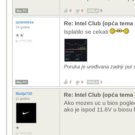
0
0
0
Moj PC
HVALA
uznemirex
Re: Intel Club (opća tema
14 godina
Isplatilo se cekati
OFFLINE
Poruka je uređivana zadnji put 
2
0
1
Moj PC
HVALA
MatijaT30
Re: Intel Club (opća tema
11 godina
Ako mozes uc u bios pogled
ako je ispod 11.6V u biosu
OFFLINE