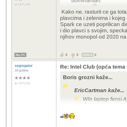
dominantan.
OFFLINE
"Nije niprije."
Kako ne, rasturit ce ga total
plavcima i zelenima i kojeg s
Spark ce uzeti poprilican d
i dio plavci s svojim, spe
njihov monopol od 2020 na
0
0
0
Moj PC
HVALA
segregator
Re: Intel Club (opća tema
18 godina
Boris grozni kaže...
OFFLINE
EricCartman kaže...
WIn laptop fensi A
Čak ni da ga nadm
dominantan.
"Nije niprije."