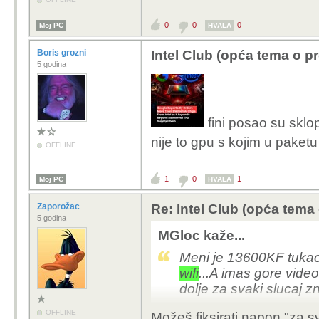
napajanje je par godina 
odlično napajanje na c
0
0
0
Moj PC
HVALA
njega, ali provjerit ću i 
Boris grozni
Intel Club (opća tema o p
5 godina
fini posao su sklop
nije to gpu s kojim u paketu
OFFLINE
1
0
1
Moj PC
HVALA
Zaporožac
Re: Intel Club (opća tema
5 godina
MGloc kaže...
Meni je 13600KF tukao
wifi
...A imas gore video
dolje za svaki slucaj z
OFFLINE
Možeš fiksirati napon "za s