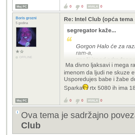
0
0
0
Moj PC
HVALA
Boris grozni
Re: Intel Club (opća tema
5 godina
segregator kaže...
Gorgon Halo će za raz
ram-a,
OFFLINE
znači iznad određene v
Ma divno ljaksavi i mega ra
imenom da ljudi ne skuze et
Usporedujes babe i žabe do
Sparka
rtx 5080 ih ima 1
0
0
0
Moj PC
HVALA
Ova tema je sadržajno pove
Club