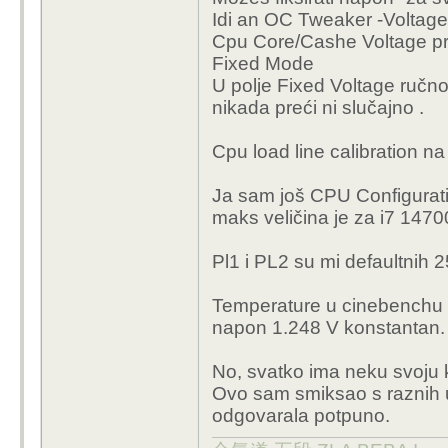
Edit: uspio sam naci v
Idi an OC Tweaker -Voltage
Cpu Core/Cashe Voltage pr
Ne moras ti nista und
Fixed Mode
ako se ne ides u extr
U polje Fixed Voltage ručno 
Degradirali su procesori
nikada preći ni slučajno .
nisu nista poduzeli neg
Cpu load line calibration n
Ja sam svoj 13600KF o
-90mV na cache stavio
Ja sam još CPU Configurati
ide niti blizu 1.4v, na o
maks veličina je za i7 147
jer sve postavke koje 
znaci ne mozes undervo
Pl1 i PL2 su mi defaultnih 
ne moze drzat niti 13
Temperature u cinebenchu 
napon 1.248 V konstantan.
No, svatko ima neku svoju 
Ovo sam smiksao s raznih u
odgovarala potpuno.