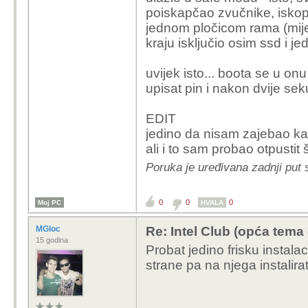
poiskapčao zvučnike, iskop
jednom pločicom rama (mijen
kraju isključio osim ssd i 
uvijek isto... boota se u on
upisat pin i nakon dvije sek
EDIT
jedino da nisam zajebao ka
ali i to sam probao otpustit 
Poruka je uređivana zadnji put 
0
0
0
Moj PC
HVALA
MGloc
Re: Intel Club (opća tema
15 godina
Probat jedino frisku instala
strane pa na njega instalirat