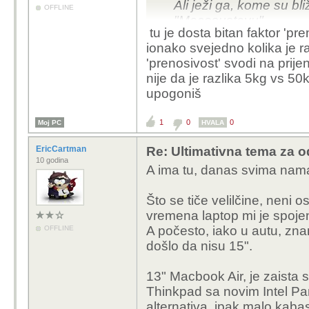
Ali ježi ga, kome su bli
OFFLINE
"Mecosustavu".
tu je dosta bitan faktor 'pre
ionako svejedno kolika je ra
'prenosivost' svodi na prij
nije da je razlika 5kg vs 50
upogoniš
1
0
0
Moj PC
HVALA
EricCartman
Re: Ultimativna tema za o
10 godina
A ima tu, danas svima nama,
Što se tiče velilčine, neni 
vremena laptop mi je spojen 
A počesto, iako u autu, znam
OFFLINE
došlo da nisu 15".
13" Macbook Air, je zaista si
Thinkpad sa novim Intel P
alternativa, ipak malo kabast