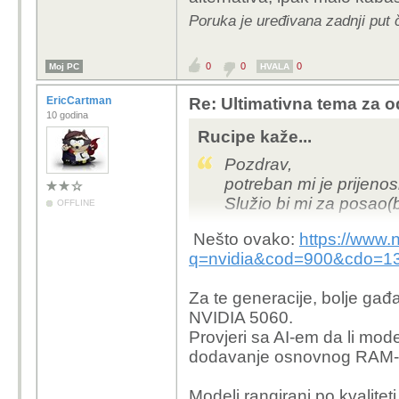
Poruka je uređivana zadnji put 
0
0
0
Moj PC
HVALA
EricCartman
Re: Ultimativna tema za o
10 godina
Rucipe kaže...
Pozdrav,
potreban mi je prijeno
Služio bi mi za posao
OFFLINE
Nešto ovako:
https://www.
Većinu vremena bi bio 
q=nvidia&cod=900&cd
miš.
Za te generacije, bolje gađ
Hvala unaprijed.
NVIDIA 5060.
Provjeri sa AI-em da li mod
dodavanje osnovnog RAM-
Modeli rangirani po kvalitet