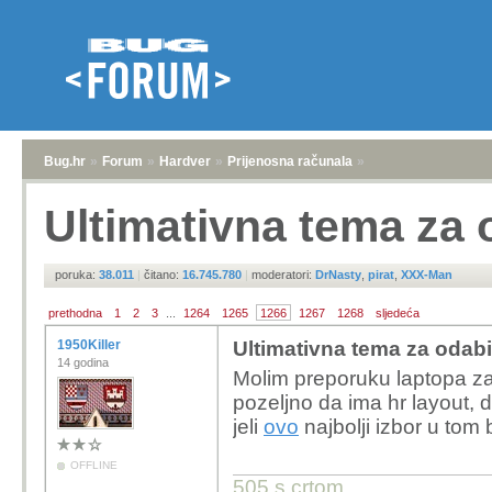
Bug.hr
»
Forum
»
Hardver
»
Prijenosna računala
»
Ultimativna tema za 
poruka:
38.011
|
čitano:
16.745.780
|
moderatori:
DrNasty
,
pirat
,
XXX-Man
prethodna
1
2
3
...
1264
1265
1266
1267
1268
sljedeća
1950Killer
Ultimativna tema za odabi
14 godina
Molim preporuku laptopa z
pozeljno da ima hr layout, 
jeli
ovo
najbolji izbor u tom
OFFLINE
505 s crtom