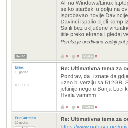
Ali na Windows/Linux lapto
se ko starčeki u polju na 
isprobavao novije Davincije
Davinci ispalio cijeli komp 
Sa ili bez uključene virtu
title preko ekrana i gledaj
Poruka je uređivana zadnji put 
0
0
0
Moj PC
HVALA
Eniac
Re: Ultimativna tema za o
13 godina
Pozdrav, da li znate da gdj
uzeo bi verziju sa 512GB. 
OFFLINE
jeftinije nego u Banja Luci k
Hvala vammm
0
0
0
HVALA
EricCartman
Re: Ultimativna tema za o
10 godina
https://www.nabava.net/pr