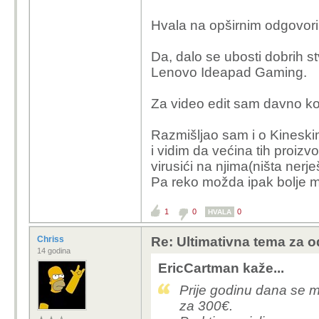
Sada taj luksuz košta 
Na Mac Airu sa 16GB u
Hvala na opširnim odgovori
dobro i u 4K.
Meni je to bare minimum 
Ali na Windows/Linux 
slabijih Zen 2 ili I3-11-
Da, dalo se ubosti dobrih st
ajao... ruši se ko star
Dakle, barem 2 jake je
Lenovo Ideapad Gaming.
Windowsima nisam ni i
polupun, i koji nije 
na laptopu, ali na Linux
neki rad ili surfanje be
Za video edit sam davno kor
samo svoj proces, nekol
memorije. A dodaj na v
eMMC ili 8GB RAM-a koji je nenado
Razmišljao sam i o Kineskim
gledaj veselja kako s
Neki se kunu da Pentiu
i vidim da većina tih proi
surfanje, ja to ne bih 
virusići na njima(ništa nerje
šit komponentama.
Pa reko možda ipak bolje mob
1
0
0
HVALA
Chriss
Re: Ultimativna tema za o
14 godina
EricCartman kaže...
Prije godinu dana se m
za 300€.