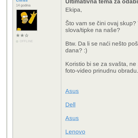
Chriss
Ultimativna tema za odabi
DELL PRO 16 plus (P
14 godina
Ekipa,
Što vam se čini ovaj skup? Val
Ili ići na ovo;
slova/tipke na naše?
https://www.mikronis.h
OFFLINE
Btw. Da li se naći nešto po
21qe0086sc-16-wuxga-i
dana? :)
intel-graphics/52780
Koristio bi se za svašta, n
Što preporučiti? Ima li 
foto-video prinudnu obradu.
Asus
Dell
Asus
Lenovo