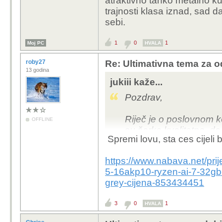
atraktivno tanko metalno ku
trajnosti klasa iznad, sad da
sebi.
1
0
1
Moj PC
HVALA
roby27
Re: Ultimativna tema za o
13 godina
jukiii kaže...
Pozdrav,
Riječ je o poslovnom ko
OFFLINE
su šarke kvalitetne, da n
Spremi lovu, sta ces cijeli
uglavnom ga prezentacije
Bitno je da ima ugrađe
https://www.nabava.net/pri
5-16akp10-ryzen-ai-7-32gb
Cijena: MAX 2300 EUR.
grey-cijena-853434451
3
0
1
HVALA
Našao sam par izbora..