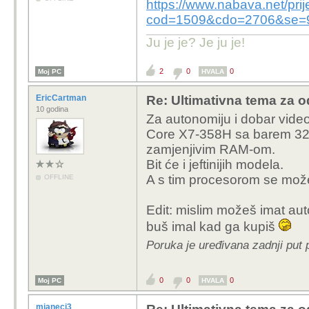
https://www.nabava.net/pri
cod=1509&cdo=2706&se
Ju je je? Je ju je!
2
0
0
Moj PC
HVALA
EricCartman
Re: Ultimativna tema za o
10 godina
Za autonomiju i dobar vide
Core X7-358H sa barem 32
zamjenjivim RAM-om.
Bit će i jeftinijih modela.
A s tim procesorom se može 
OFFLINE
Edit: mislim možeš imat au
buš imal kad ga kupiš
Poruka je uređivana zadnji put 
0
0
0
Moj PC
HVALA
mjaneci3