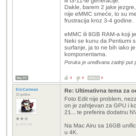
ili I3-11-te generacije.
Dakle, barem 2 jake jezgre,
nije eMMC smeće, to su men
frustracija kroz 3-4 godine.
eMMC ili 8GB RAM-a koji j
Neki se kunu da Pentiumi s
surfanje, ja to ne bih iako 
komponentama.
Poruka je uređivana zadnji put 
0
0
0
Moj PC
HVALA
EricCartman
Re: Ultimativna tema za o
10 godina
Foto Edit nije problem, nezz
on je zahtjevan za GPU i k
21... te preferira dodatnu N
Na Mac Airu sa 16GB unific
OFFLINE
u 4K.