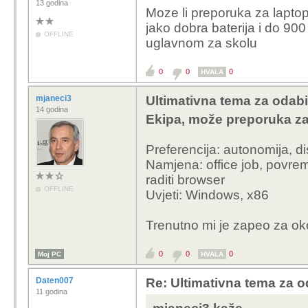
13 godina
Moze li preporuka za laptop
jako dobra baterija i do 900
OFFLINE
uglavnom za skolu
0
0
0
HVALA
mjaneci3
Ultimativna tema za odabi
14 godina
Ekipa, može preporuka za
Preferencija: autonomija, d
Namjena: office job, povrem
raditi browser
OFFLINE
Uvjeti: Windows, x86
Trenutno mi je zapeo za o
0
0
0
Moj PC
HVALA
Daten007
Re: Ultimativna tema za o
11 godina