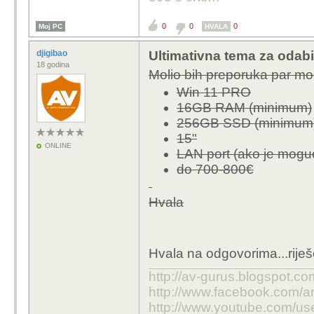
0
0
0
Moj PC
HVALA
djigibao
Ultimativna tema za odabi
18 godina
Molio bih preporuka par mo
Win 11 PRO
16GB RAM (minimum)
256GB SSD (minimum
15"
ONLINE
LAN port (ako je mogu
do 700-800€
Hvala
Hvala na odgovorima...riješ
http://av-gurus.blogspot.com
http://www.facebook.com/an
http://www.youtube.com/us