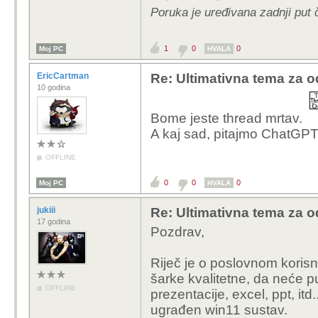
Poruka je uređivana zadnji put č
1
0
0
Moj PC
HVALA
EricCartman
Re: Ultimativna tema za o
10 godina
Bome jeste thread mrtav.
A kaj sad, pitajmo ChatGPT
OFFLINE
0
0
0
Moj PC
HVALA
jukiii
Re: Ultimativna tema za o
17 godina
Pozdrav,
Riječ je o poslovnom korisni
šarke kvalitetne, da neće puk
OFFLINE
prezentacije, excel, ppt, itd
ugrađen win11 sustav.