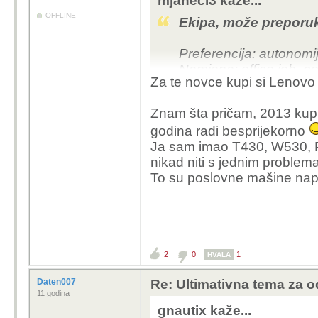
mjaneci3 kaže...
OFFLINE
Ekipa, može preporuk
Preferencija: autonomij
Namjena: office job, p
Za te novce kupi si Lenovo
najviše će raditi brows
Uvjeti: Windows, x86
Znam šta pričam, 2013 kup
godina radi besprijekorno
Trenutno mi je zapeo 
Ja sam imao T430, W530, 
nikad niti s jednim problem
To su poslovne mašine nap
2
0
1
HVALA
Daten007
Re: Ultimativna tema za o
11 godina
gnautix kaže...