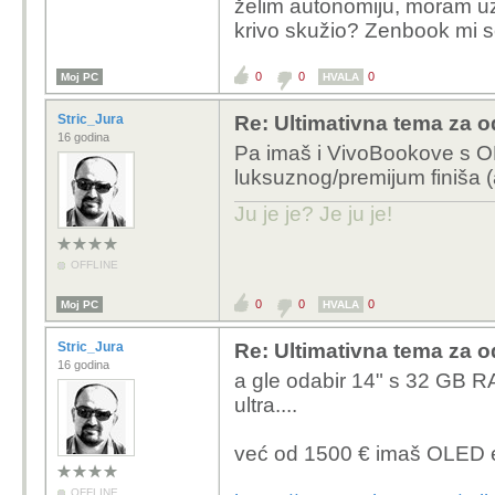
želim autonomiju, moram uz
Namjena: office jo
krivo skužio? Zenbook mi se 
modeu, najviše će 
Uvjeti: Windows, 
0
0
0
Moj PC
HVALA
Trenutno mi je z
Stric_Jura
Re: Ultimativna tema za o
16 godina
Pa imaš i VivoBookove s O
Za te novce kupi si L
luksuznog/premijum finiša (a
godinama.
Ju je je? Je ju je!
Znam šta pričam, 2013 kupio sam po
Ja sam imao T430, W5
OFFLINE
Gen 2, nikad niti s je
To su poslovne mašine
0
0
0
Moj PC
HVALA
Stric_Jura
Re: Ultimativna tema za o
16 godina
a gle odabir 14" s 32 GB R
ultra....
već od 1500 € imaš OLED e
OFFLINE