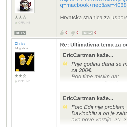
q=macbook+neo&se=4088
Hrvatska stranica za uspore
OFFLINE
0
0
0
Moj PC
HVALA
Chriss
Re: Ultimativna tema za o
14 godina
EricCartman kaže...
Prije godinu dana se m
za 300€.
Pod time mislim na:
OFFLINE
Ryzen 3 ili I3 (Zen
16 GB RAM-a
500GB SSD-a
EricCartman kaže...
EDIT: i IPS ekran
Foto Edit nije problem,
Davinchiju a on je zah
Znam za cijenu jer sam
ove nove verzije. 20, 2
HP-ov laptop za točno