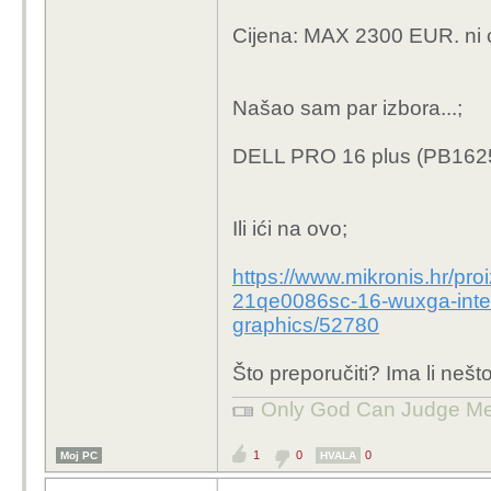
Cijena: MAX 2300 EUR. ni c
Našao sam par izbora...;
DELL PRO 16 plus (PB162
Ili ići na ovo;
https://www.mikronis.hr/pro
21qe0086sc-16-wuxga-intel-
graphics/52780
Što preporučiti? Ima li nešto
Only God Can Judge M
1
0
0
Moj PC
HVALA