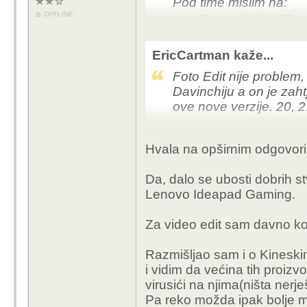
Pod time mislim na:
OFFLINE
Ryzen 3 ili I3 (Zen
16 GB RAM-a
500GB SSD-a
EricCartman kaže...
EDIT: i IPS ekran
Foto Edit nije problem,
Davinchiju a on je zah
Znam za cijenu jer sam
ove nove verzije. 20, 2
HP-ov laptop za točno
Sada taj luksuz košta 
Na Mac Airu sa 16GB u
Hvala na opširnim odgovori
dobro i u 4K.
Meni je to bare minimum 
Ali na Windows/Linux 
slabijih Zen 2 ili I3-11-
Da, dalo se ubosti dobrih st
ajao... ruši se ko star
Dakle, barem 2 jake je
Lenovo Ideapad Gaming.
Windowsima nisam ni i
polupun, i koji nije 
na laptopu, ali na Linux
neki rad ili surfanje be
Za video edit sam davno kor
samo svoj proces, nekol
memorije. A dodaj na v
eMMC ili 8GB RAM-a koji je nenado
Razmišljao sam i o Kineskim
gledaj veselja kako s
Neki se kunu da Pentiu
i vidim da većina tih proi
surfanje, ja to ne bih 
virusići na njima(ništa nerje
šit komponentama.
Pa reko možda ipak bolje mob