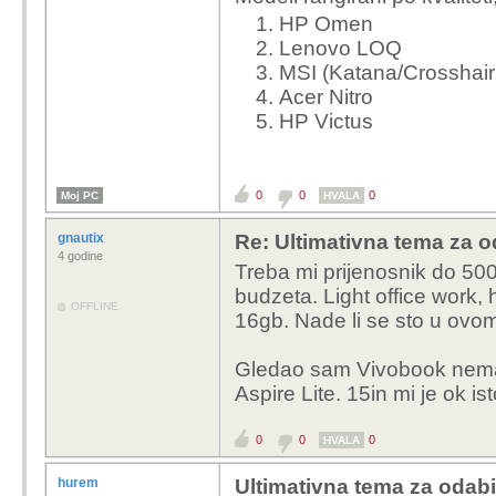
HP Omen
Lenovo LOQ
MSI (Katana/Crosshair 
Acer Nitro
HP Victus
0
0
0
Moj PC
HVALA
gnautix
Re: Ultimativna tema za o
4 godine
Treba mi prijenosnik do 500
budzeta. Light office work,
OFFLINE
16gb. Nade li se sto u ovom
Gledao sam Vivobook nemam
Aspire Lite. 15in mi je ok is
0
0
0
HVALA
hurem
Ultimativna tema za odabi