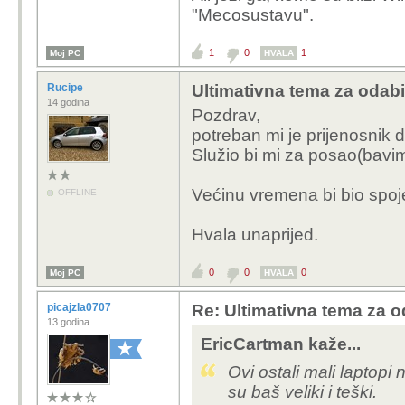
"Mecosustavu".
1
0
1
Moj PC
HVALA
Rucipe
Ultimativna tema za odabi
14 godina
Pozdrav,
potreban mi je prijenosnik 
Služio bi mi za posao(bavi
Većinu vremena bi bio spoje
OFFLINE
Hvala unaprijed.
0
0
0
Moj PC
HVALA
picajzla0707
Re: Ultimativna tema za o
13 godina
EricCartman kaže...
Ovi ostali mali laptopi 
su baš veliki i teški.