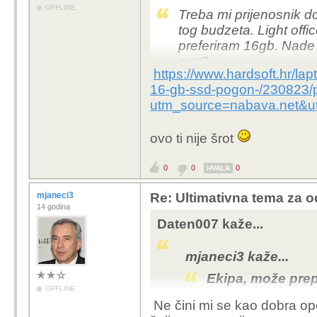
OFFLINE
Treba mi prijenosnik d
tog budzeta. Light offi
preferiram 16gb. Nade l
srot?
https://www.hardsoft.hr/la
16-gb-ssd-pogon-/230823/p
Gledao sam Vivobook 
utm_source=nabava.net&u
mislim Aspire Lite. 15in
ovo ti nije šrot
0
0
0
HVALA
mjaneci3
Re: Ultimativna tema za o
14 godina
Daten007 kaže...
mjaneci3 kaže...
Ekipa, može prep
OFFLINE
Ne čini mi se kao dobra opc
Preferencija: auto