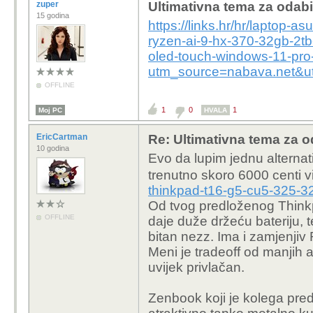
zuper
Ultimativna tema za odabi
15 godina
https://links.hr/hr/laptop
ryzen-ai-9-hx-370-32gb-2t
oled-touch-windows-11-pro
utm_source=nabava.net&u
OFFLINE
1
0
1
Moj PC
HVALA
EricCartman
Re: Ultimativna tema za o
10 godina
Evo da lupim jednu alterna
trenutno skoro 6000 centi 
thinkpad-t16-g5-cu5-325-3
Od tvog predloženog Thinkp
OFFLINE
daje duže držeću bateriju, 
bitan nezz. Ima i zamjenj
Meni je tradeoff od manjih
uvijek privlačan.
Zenbook koji je kolega pred