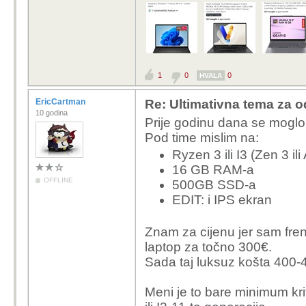
1
0
0
HVALA
EricCartman
Re: Ultimativna tema za o
10 godina
Prije godinu dana se moglo
Pod time mislim na:
Ryzen 3 ili I3 (Zen 3 il
16 GB RAM-a
OFFLINE
500GB SSD-a
EDIT: i IPS ekran
Znam za cijenu jer sam fre
laptop za točno 300€.
Sada taj luksuz košta 400-
Meni je to bare minimum krite