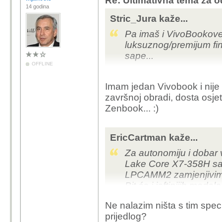
Re: Ultimativna tema za o
14 godina
Stric_Jura kaže...
Pa imaš i VivoBookove
luksuznog/premijum fini
sape...
OFFLINE
Imam jedan Vivobook i nije
završnoj obradi, dosta osje
Zenbook... :)
EricCartman kaže...
Za autonomiju i dobar 
Lake Core X7-358H sa 
LPCAMM2 zamjenjivi
Bit će i jeftinijih modela
A s tim procesorom se 
Ne nalazim ništa s tim spec
prijedlog?
Edit: mislim možeš imat autonomiju 