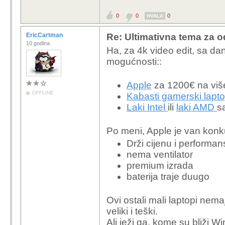
0
0
0
HVALA
EricCartman
Re: Ultimativna tema za o
10 godina
Ha, za 4k video edit, sa da
mogućnosti::
Apple
za 1200€ na viš
OFFLINE
Kabasti gamerski lapt
Laki Intel
ili
laki AMD
s
Po meni, Apple je van konk
Drži cijenu i performan
nema ventilator
premium izrada
baterija traje duugo
Ovi ostali mali laptopi nema
veliki i teški.
Ali ježi ga, kome su bliži Wi